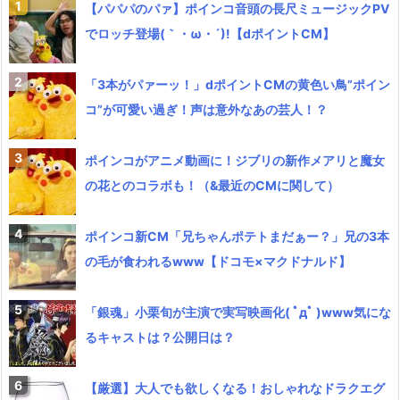
【パパパのパァ】ポインコ音頭の長尺ミュージックPV
でロッチ登場(｀・ω・´)!【dポイントCM】
「3本がパァーッ！」dポイントCMの黄色い鳥”ポイン
コ”が可愛い過ぎ！声は意外なあの芸人！？
ポインコがアニメ動画に！ジブリの新作メアリと魔女
の花とのコラボも！（&最近のCMに関して）
ポインコ新CM「兄ちゃんポテトまだぁー？」兄の3本
の毛が食われるwww【ドコモ×マクドナルド】
「銀魂」小栗旬が主演で実写映画化( ﾟдﾟ )www気にな
るキャストは？公開日は？
【厳選】大人でも欲しくなる！おしゃれなドラクエグ