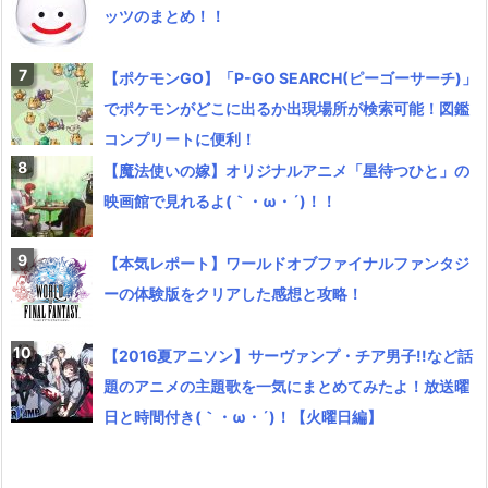
ッツのまとめ！！
【ポケモンGO】「P-GO SEARCH(ピーゴーサーチ)」
でポケモンがどこに出るか出現場所が検索可能！図鑑
コンプリートに便利！
【魔法使いの嫁】オリジナルアニメ「星待つひと」の
映画館で見れるよ(｀・ω・´)！！
【本気レポート】ワールドオブファイナルファンタジ
ーの体験版をクリアした感想と攻略！
【2016夏アニソン】サーヴァンプ・チア男子!!など話
題のアニメの主題歌を一気にまとめてみたよ！放送曜
日と時間付き(｀・ω・´)！【火曜日編】