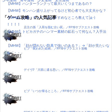
【MHW】ハンターランクって最大いくつまであるの？
【MHW】モンハン盛り上がってるけど初心者でも大丈夫かな？
「ゲーム攻略」の人気記事
【MHW】武器：チャアクのおすすめなところ教えて|д･)
！！！！
店主の孫「入荷を阻む古い罠」／FF15サブクエスト攻略
【MHW】トビカガチのハンマー素材の鉱石って何なん？入手法
は？
【MHW】「顔が隠れない防具で強いのある？」→「顔が見たいな
ビブ「呪われた絵画」／FF15サブクエスト攻略
ら・・・」
デイヴ7「川原に遺る思い」／FF15サブクエスト攻略
ビブ「いつか帰るところ」／FF15サブクエスト攻略