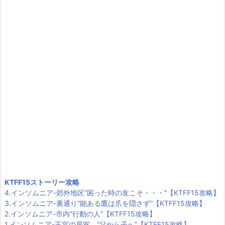
KTFF15ストーリー攻略
4.インソムニア-郊外地区”困った時の友こそ・・・”【KTFF15攻略】
3.インソムニア-裏通り”能ある鷹は爪を隠さず”【KTFF15攻略】
2.インソムニア-市内”行動の人”【KTFF15攻略】
1.インソムニア-王宮の居室 ”父から子へ”【KTFF15攻略】