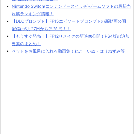
Nintendo Switch(ニンテンドースイッチ)ゲームソフトの最新売
れ筋ランキング情報！
【DLCプロンプト】FF15エピソードプロンプトの新動画公開！
配信は6月27日から(*´∀`*)！！
【もうすぐ発売！】FF12リメイクの新映像公開！PS4版の追加
要素のまとめ！
ペットをお風呂に入れる動画集！ねこ・いぬ・はりねずみ等