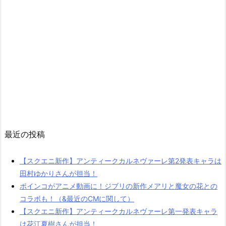
最近の投稿
【スクエニ新作】アンティークカルネヴァーレ第2発表キャラは
田村ゆかりさんが担当！
ポインコがアニメ動画に！ジブリの新作メアリと魔女の花との
コラボも！（&最近のCMに関して）
【スクエニ新作】アンティークカルネヴァーレ第一発表キャラ
は花江夏樹さんが担当！