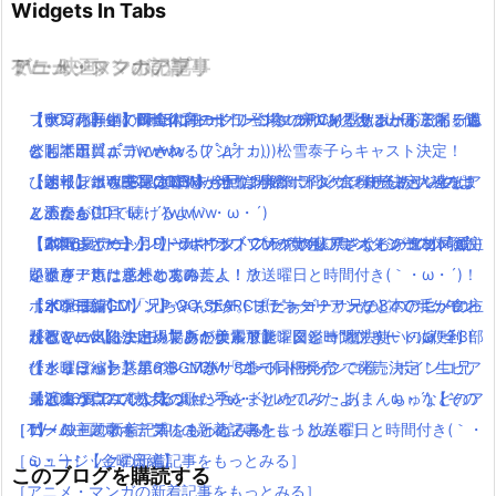
Widgets In Tabs
TV・映画
ゲーム・スマホアプリ
アニメ・マンガの記事
ミュージックの記事
【サンバーイ】dポイントポインコ冬の新CM「サンバイ三唱」篇
ファンの願いでFF15にモーグリ登場！デコイ型サポートアイテム
【実写化】鋼の錬金術師エドワードエルリック役は山田涼介！他
【600万再生】岡崎体育のミュージックPVあるあるがあるある過
公開！
としてボコボコにされる(( ﾟдﾟ ；)))
にも本田翼、ディーン・フジオカ、松雪泰子らキャスト決定！
ぎと話題( ﾟдﾟ )wwww
【ポインコWEB限定CM】今回はかめポインコ！中条あやみのけ
【速報】ポケモンGO日本も配信開始！！ダウンロードリンクは
【朗報】銀魂実写は嘘だった！？実際に問い合わせした人達をま
ひとりぼっち惑星のBGMがサウンドトラックで発売決定！生ピア
ん玉にも注目！
ここから！
とめたよ(｀・ω・´)wwww
ノ演奏がCDで聴けるよ(｀・ω・´)
「3本がパァーッ！」dポイントCMの黄色い鳥”ポインコ”が可愛
【本気レポート】ワールドオブファイナルファンタジーの体験版
【2016夏アニソン】ツキウタ。プラネタリアンなどのアニメの主
【動画まとめ】月9ドラマ”ラブソング”の藤原さくらが逸材( ﾟдﾟ )
い過ぎ！声は意外なあの芸人！？
をクリアした感想と攻略！
題歌を一気にまとめてみたよ！放送曜日と時間付き(｀・ω・´)！
イイ声！！
ポインコ新CM「兄ちゃんポテトまだぁー？」兄の3本の毛が食わ
【ポケモンGO】「P-GO SEARCH(ピーゴーサーチ)」でポケモン
【水曜日編】
【2016夏アニソン】ツキウタ。プラネタリアンなどのアニメの主
れるwww【ドコモ×マクドナルド】
がどこに出るか出現場所が検索可能！図鑑コンプリートに便利！
【祝アニメ化決定！】あの美麗ファンタジー”魔法使いの嫁”全3部
題歌を一気にまとめてみたよ！放送曜日と時間付き(｀・ω・´)！
【ジュッパー】ポインコCM「ゴールドポインコ様」ポインコ兄
ひとりぼっち惑星のBGMがサウンドトラックで発売決定！生ピア
作！コミックス第6巻・7巻・8巻で同梱発売
【水曜日編】
弟と違う点みんな気づいた？
ノ演奏がCDで聴けるよ(｀・ω・´)
【2016夏アニソン】ジョジョ・べルセルク・あまんちゅなどのア
最近ニコニコで人気の歌い手をまとめてみたよ(｀・ω・´)【その
［TV・映画の新着記事をもっとみる］
［ゲーム・スマホアプリの新着記事をもっとみる］
ニメの主題歌を一気にまとめてみたよ！放送曜日と時間付き(｀・
1】
［ミュージックの新着記事をもっとみる］
ω・´)！【金曜日編】
このブログを購読する
［アニメ・マンガの新着記事をもっとみる］