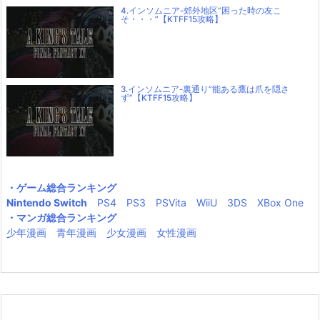
4.インソムニア-郊外地区”困った時の友こ
そ・・・”【KTFF15攻略】
3.インソムニア-裏通り”能ある鷹は爪を隠さ
ず”【KTFF15攻略】
・ゲーム総合ランキング
Nintendo Switch
PS4
PS3
PSVita
WiiU
3DS
XBox One
・マンガ総合ランキング
少年漫画
青年漫画
少女漫画
女性漫画