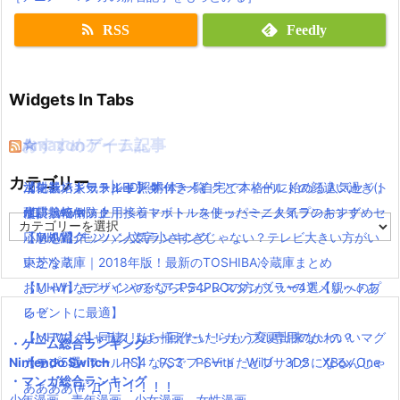
RSS
Feedly
Widgets In Tabs
おすすめゲーム記事
Amazonアイテム
☆
☆
☆
カテゴリー
【モンハンワールド】キャラメイクとフィールドの顔違い過ぎ(;
水耕栽培キット|LED照明付き！自宅で本格的に始める人気セット
ニンテンドースイッチ 本体 一覧
消化器／人気ランキング
´Д｀)www
水耕栽培キット｜ペットボトルを使ったミニタイプのおすすめセ
使い捨てマスク
耐震・転倒防止用接着マット・ストッパー／人気ランキング
カ
【MHW】モンハン文字小さすぎじゃない？テレビ大きい方がい
ットを紹介
応急処置グッツ／人気ランキング
テ
ゴ
いかな？
東芝冷蔵庫｜2018年版！最新のTOSHIBA冷蔵庫まとめ
リ
【MHW】モンハンやるならPS4PROの方がいいの？メリットあ
おしゃれなデザインのペアステンレスタンブラー4選【親へのプ
ー
る？
レゼントに最適】
【MHW】キャラクリは一回作ったらもう変更出来ないの？
【ペアマグ】同棲したら揃えたい！カップル専用のかわいいマグ
・ゲーム総合ランキング
Nintendo Switch
【モンハンワールド】なんでフィードだとブサイクになるんじゃ
カップ5選
PS4
PS3
PSVita
WiiU
3DS
XBox One
・マンガ総合ランキング
ああああ(#ﾟДﾟ)！！！！！
少年漫画
青年漫画
少女漫画
女性漫画