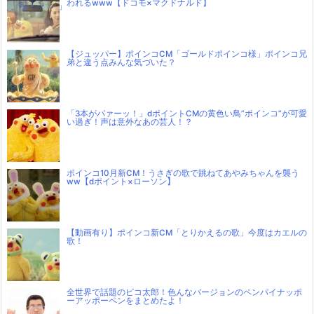
われるwww【ドコモ×マクドナルド】
ら・・・」
【ジュッパー】ポインコCM「ゴールドポインコ様」ポインコ兄
弟と違う点みんな気づいた？
「3本がパァーッ！」dポイントCMの黄色い鳥”ポインコ”が可愛
い過ぎ！声は意外なあの芸人！？
ポインコ10月新CM！うさぎの歌で跳ねてあやみちゃんを襲う
ww【dポイント×ローソン】
【動画有り】ポインコ新CM「とりかえるの歌」今度はカエルの
歌！
全世界で話題のピコ太郎！色んなバージョンのペンパイナッポ
ーアッポーペンをまとめたよ！