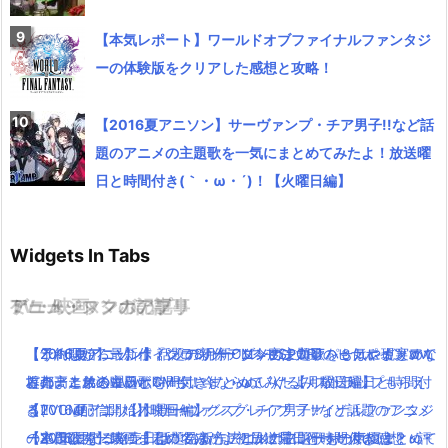
【本気レポート】ワールドオブファイナルファンタジ
ーの体験版をクリアした感想と攻略！
【2016夏アニソン】サーヴァンプ・チア男子!!など話
題のアニメの主題歌を一気にまとめてみたよ！放送曜
日と時間付き(｀・ω・´)！【火曜日編】
Widgets In Tabs
TV・映画
ゲーム・スマホアプリ
アニメ・マンガの記事
ミュージックの記事
【うれしかろー】ポインコ8月新CM今度は大量のヒナポインコ！
【予約開始】最新作『グランツーリスモSPORT』もはや現実ww
【2016夏アニソン】話題の新作アニメの主題歌を一気にまとめて
【2016夏アニソン】バッテリー・ダンガンロンパ３・レガリアな
堤真一と弟のコラボCMも！今ならぬいぐるみストラップもらえ
首都高走れるwww
みたよ！放送曜日と時間付き(｀・ω・´)！【月曜日編】
どのアニメの主題歌を一気にまとめてみたよ！放送曜日と時間付
る！
【TVCM配信開始】映画キングスグレイブ ファイナルファンタジ
【2016夏アニソン】サーヴァンプ・チア男子!!など話題のアニメ
き(｀・ω・´)！【木曜日編】
【本日公開】映画「君の名は。」初日に見に行った人の感想・評
ーXV気になる発売日は！見る方法とルナフレーナの声優は？
の主題歌を一気にまとめてみたよ！放送曜日と時間付き(｀・ω・
【2016夏アニソン】話題の新作アニメの主題歌を一気にまとめて