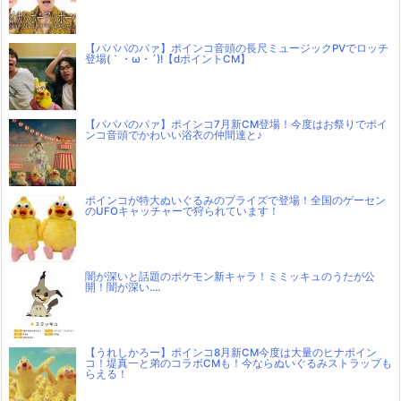
【パパパのパァ】ポインコ音頭の長尺ミュージックPVでロッチ
登場(｀・ω・´)!【dポイントCM】
【パパパのパァ】ポインコ7月新CM登場！今度はお祭りでポイ
ンコ音頭でかわいい浴衣の仲間達と♪
ポインコが特大ぬいぐるみのプライズで登場！全国のゲーセン
のUFOキャッチャーで狩られています！
闇が深いと話題のポケモン新キャラ！ミミッキュのうたが公
開！闇が深い….
【うれしかろー】ポインコ8月新CM今度は大量のヒナポイン
コ！堤真一と弟のコラボCMも！今ならぬいぐるみストラップも
らえる！