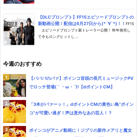
【DLCプロンプト】FF15エピソードプロンプトの
新動画公開！配信は6月27日から(*´∀`*)！！
FF15
エピソードプロンプト新トレーラー公開！ 昨年発売し
て今もロングヒットし ...
今週のおすすめ
【パパパのパァ】ポインコ音頭の長尺ミュージックPV
でロッチ登場(｀・ω・´)!【dポイントCM】
「3本がパァーッ！」dポイントCMの黄色い鳥”ポイン
コ”が可愛い過ぎ！声は意外なあの芸人！？
ポインコがアニメ動画に！ジブリの新作メアリと魔女