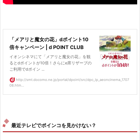
「メアリと魔女の花」dポイント10
倍キャンペーン | d POINT CLUB
イオンシネマにて「メアリと魔女の花」を観
るとdポイントが10倍！さらにe席リザーブの
ご利用でdポイン ...
http://smt.docomo.ne.jp/portal/dpoint/src/dpc_lp_aeoncinema_1707
08.htm...
最近テレビでポインコを見かけない？