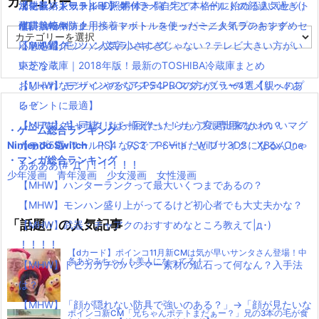
カテゴリー
【モンハンワールド】キャラメイクとフィールドの顔違い過ぎ(;
水耕栽培キット|LED照明付き！自宅で本格的に始める人気セット
ニンテンドースイッチ 本体 一覧
消化器／人気ランキング
´Д｀)www
水耕栽培キット｜ペットボトルを使ったミニタイプのおすすめセ
使い捨てマスク
耐震・転倒防止用接着マット・ストッパー／人気ランキング
カ
【MHW】モンハン文字小さすぎじゃない？テレビ大きい方がい
ットを紹介
応急処置グッツ／人気ランキング
テ
ゴ
いかな？
東芝冷蔵庫｜2018年版！最新のTOSHIBA冷蔵庫まとめ
リ
【MHW】モンハンやるならPS4PROの方がいいの？メリットあ
おしゃれなデザインのペアステンレスタンブラー4選【親へのプ
ー
る？
レゼントに最適】
【MHW】キャラクリは一回作ったらもう変更出来ないの？
【ペアマグ】同棲したら揃えたい！カップル専用のかわいいマグ
・ゲーム総合ランキング
Nintendo Switch
【モンハンワールド】なんでフィードだとブサイクになるんじゃ
カップ5選
PS4
PS3
PSVita
WiiU
3DS
XBox One
・マンガ総合ランキング
ああああ(#ﾟДﾟ)！！！！！
少年漫画
青年漫画
少女漫画
女性漫画
【MHW】ハンターランクって最大いくつまであるの？
【MHW】モンハン盛り上がってるけど初心者でも大丈夫かな？
「話題」の人気記事
【MHW】武器：チャアクのおすすめなところ教えて|д･)
！！！！
【dカード】ポインコ11月新CMは気が早いサンタさん登場！中
条あやみちゃんも美人になってる！
【MHW】トビカガチのハンマー素材の鉱石って何なん？入手法
は？
【MHW】「顔が隠れない防具で強いのある？」→「顔が見たいな
ポインコ新CM「兄ちゃんポテトまだぁー？」兄の3本の毛が食