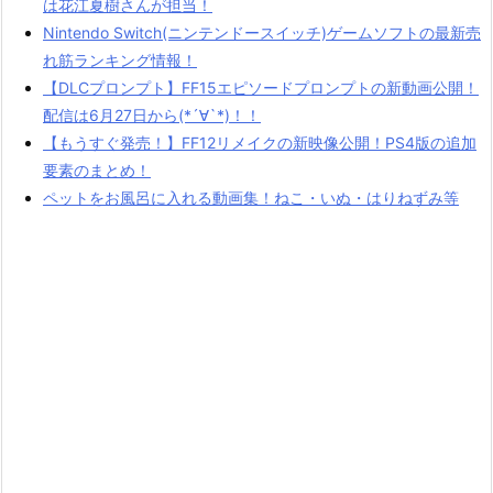
は花江夏樹さんが担当！
Nintendo Switch(ニンテンドースイッチ)ゲームソフトの最新売
れ筋ランキング情報！
【DLCプロンプト】FF15エピソードプロンプトの新動画公開！
配信は6月27日から(*´∀`*)！！
【もうすぐ発売！】FF12リメイクの新映像公開！PS4版の追加
要素のまとめ！
ペットをお風呂に入れる動画集！ねこ・いぬ・はりねずみ等