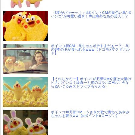
「3本がパァーッ！」dポイントCMの黄色い鳥”ポ
インコ”が可愛い過ぎ！声は意外なあの芸人！？
ポインコ新CM「兄ちゃんポテトまだぁー？」兄
の3本の毛が食われるwww【ドコモ×マクドナル
ド】
【うれしかろー】ポインコ8月新CM今度は大量の
ヒナポインコ！堤真一と弟のコラボCMも！今な
らぬいぐるみストラップもらえる！
ポインコ10月新CM！うさぎの歌で跳ねてあやみ
ちゃんを襲うww【dポイント×ローソン】