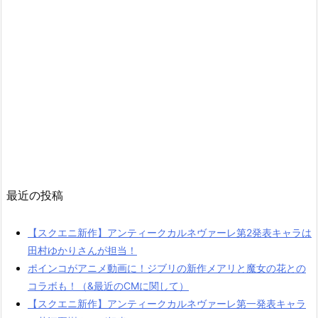
最近の投稿
【スクエニ新作】アンティークカルネヴァーレ第2発表キャラは
田村ゆかりさんが担当！
ポインコがアニメ動画に！ジブリの新作メアリと魔女の花との
コラボも！（&最近のCMに関して）
【スクエニ新作】アンティークカルネヴァーレ第一発表キャラ