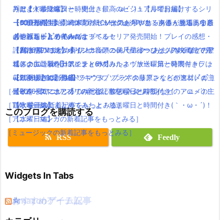
判は？
「アイドルマスター」史上、最高のビジュアルでお届けするシリ
´)！【火曜日編】
みたよ！放送曜日と時間付き(｀・ω・´)！【月曜日編】
【dカード】ポインコ11月新CMは気が早いサンタさん登場！中条
ーズ最新作！
【10月放送開始】終末のイゼッタのあらすじ・声優・放送日など
【600万再生】岡崎体育のミュージックPVあるあるがあるある過
あやみちゃんも美人になってる！
【レビュー】テイルズオブベルセリア発売開始！プレイの感想・
の情報をまとめてみたよ！
ぎと話題( ﾟдﾟ )wwww
【パパパのパァ】ポインコ音頭の長尺ミュージックPVでロッチ登
評判は？PVまとめ有り！
【魔法使いの嫁】オリジナルアニメ「星待つひと」の映画館で見
【2016夏アニソン】ジョジョ・べルセルク・あまんちゅなどのア
場(｀・ω・´)!【dポイントCM】
【スクエニ新作】アンティークカルネヴァーレ第一発表キャラは
れるよ(｀・ω・´)！！
ニメの主題歌を一気にまとめてみたよ！放送曜日と時間付き(｀・
【動画まとめ】月9ドラマ”ラブソング”の藤原さくらが逸材( ﾟдﾟ )
花江夏樹さんが担当！
【2016夏アニソン】ツキウタ。プラネタリアンなどのアニメの主
ω・´)！【金曜日編】
［ゲーム・スマホアプリの新着記事をもっとみる］
イイ声！！
題歌を一気にまとめてみたよ！放送曜日と時間付き(｀・ω・´)！
【2016夏アニソン】ツキウタ。プラネタリアンなどのアニメの主
［TV・映画の新着記事をもっとみる］
【水曜日編】
題歌を一気にまとめてみたよ！放送曜日と時間付き(｀・ω・´)！
このブログを購読する
［アニメ・マンガの新着記事をもっとみる］
【水曜日編】
［ミュージックの新着記事をもっとみる］
RSS
Feedly
Widgets In Tabs
おすすめゲーム記事
Amazonアイテム
☆
☆
☆