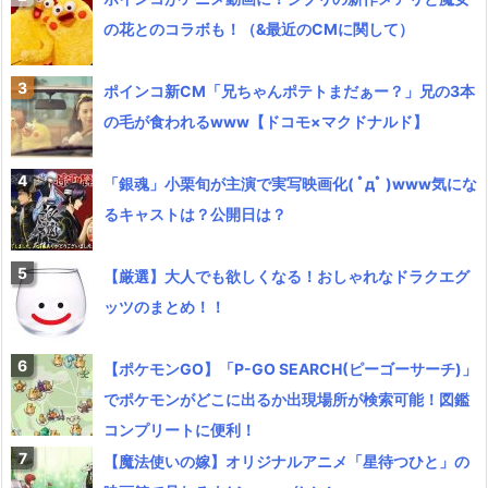
の花とのコラボも！（&最近のCMに関して）
ポインコ新CM「兄ちゃんポテトまだぁー？」兄の3本
の毛が食われるwww【ドコモ×マクドナルド】
「銀魂」小栗旬が主演で実写映画化( ﾟдﾟ )www気にな
るキャストは？公開日は？
【厳選】大人でも欲しくなる！おしゃれなドラクエグ
ッツのまとめ！！
【ポケモンGO】「P-GO SEARCH(ピーゴーサーチ)」
でポケモンがどこに出るか出現場所が検索可能！図鑑
コンプリートに便利！
【魔法使いの嫁】オリジナルアニメ「星待つひと」の