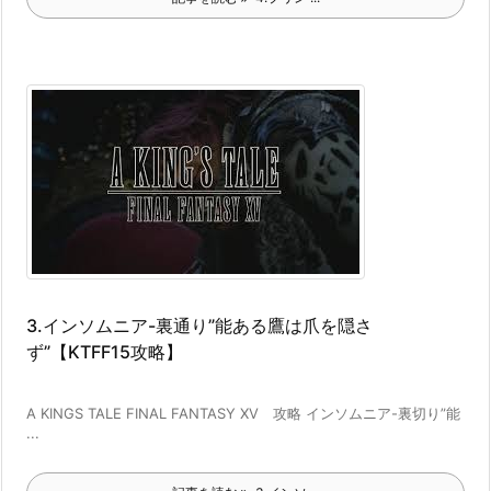
3.インソムニア-裏通り”能ある鷹は爪を隠さ
ず”【KTFF15攻略】
A KINGS TALE FINAL FANTASY XV 攻略 インソムニア-裏切り”能
...