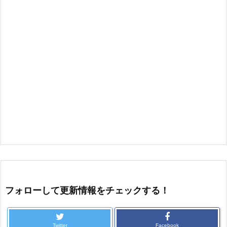
フォローして更新情報をチェックする！
Twitter
Facebook