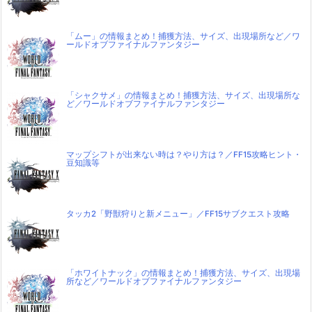
「ムー」の情報まとめ！捕獲方法、サイズ、出現場所など／ワ
ールドオブファイナルファンタジー
「シャクサメ」の情報まとめ！捕獲方法、サイズ、出現場所な
ど／ワールドオブファイナルファンタジー
マップシフトが出来ない時は？やり方は？／FF15攻略ヒント・
豆知識等
タッカ2「野獣狩りと新メニュー」／FF15サブクエスト攻略
「ホワイトナック」の情報まとめ！捕獲方法、サイズ、出現場
所など／ワールドオブファイナルファンタジー