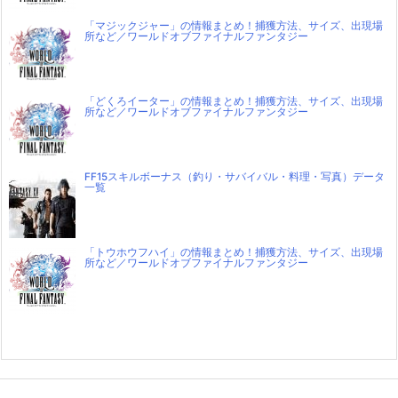
「マジックジャー」の情報まとめ！捕獲方法、サイズ、出現場
所など／ワールドオブファイナルファンタジー
「どくろイーター」の情報まとめ！捕獲方法、サイズ、出現場
所など／ワールドオブファイナルファンタジー
FF15スキルボーナス（釣り・サバイバル・料理・写真）データ
一覧
「トウホウフハイ」の情報まとめ！捕獲方法、サイズ、出現場
所など／ワールドオブファイナルファンタジー