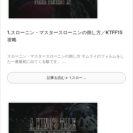
1.スローニン・マスタースローニンの倒し方／KTFF15
攻略
スローニン・マスタースローニンの倒し方 サムライのフォルムをし
た一番最初に出てくる敵です。 ...
記事を読む
1.スロー ...