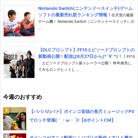
Nintendo Switch(ニンテンドースイッチ)ゲーム
ソフトの最新売れ筋ランキング情報！
任天堂の最新
ゲーム機！ Nintendo Switch（ニンテンドースイッチ）の
...
【DLCプロンプト】FF15エピソードプロンプトの
新動画公開！配信は6月27日から(*´∀`*)！！
FF15
エピソードプロンプト新トレーラー公開！ 昨年発売し
て今もロングヒットし ...
今週のおすすめ
【パパパのパァ】ポインコ音頭の長尺ミュージックPV
でロッチ登場(｀・ω・´)!【dポイントCM】
ポインコがアニメ動画に！ジブリの新作メアリと魔女