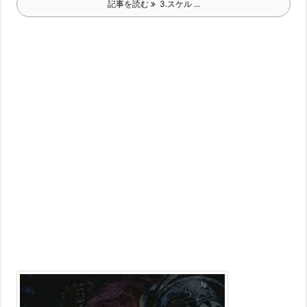
記事を読む
3.スケル ...