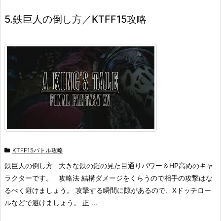
5.鉄巨人の倒し方／KTFF15攻略
KTFF15バトル攻略
鉄巨人の倒し方 大きな鉄の鎧の見た目通りパワー＆HP高めのキャ
ラクターです。 攻略法 結構ダメージをくらうので相手の攻撃はな
るべく避けましょう。 攻撃する瞬間に隙があるので、Xドッチロー
ルなどで避けましょう。 正 ...