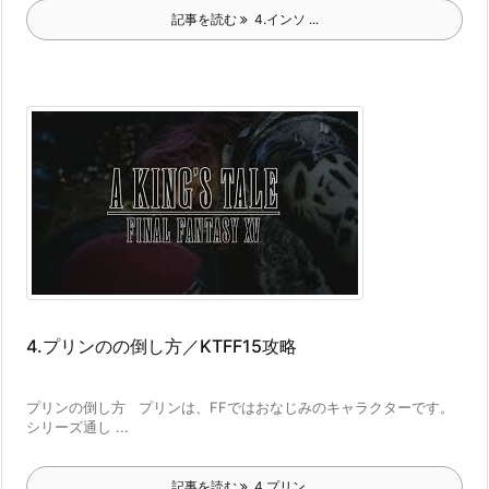
記事を読む
4.インソ ...
4.プリンのの倒し方／KTFF15攻略
プリンの倒し方 プリンは、FFではおなじみのキャラクターです。
シリーズ通し ...
記事を読む
4.プリン ...