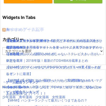
Widgets In Tabs
おすすめゲーム記事
Amazonアイテム
☆
☆
☆
カテゴリー
【モンハンワールド】キャラメイクとフィールドの顔違い過ぎ(;
水耕栽培キット|LED照明付き！自宅で本格的に始める人気セット
ニンテンドースイッチ 本体 一覧
消化器／人気ランキング
´Д｀)www
水耕栽培キット｜ペットボトルを使ったミニタイプのおすすめセ
使い捨てマスク
耐震・転倒防止用接着マット・ストッパー／人気ランキング
カ
【MHW】モンハン文字小さすぎじゃない？テレビ大きい方がい
ットを紹介
応急処置グッツ／人気ランキング
テ
ゴ
いかな？
東芝冷蔵庫｜2018年版！最新のTOSHIBA冷蔵庫まとめ
リ
【MHW】モンハンやるならPS4PROの方がいいの？メリットあ
おしゃれなデザインのペアステンレスタンブラー4選【親へのプ
ー
る？
レゼントに最適】
【MHW】キャラクリは一回作ったらもう変更出来ないの？
【ペアマグ】同棲したら揃えたい！カップル専用のかわいいマグ
・ゲーム総合ランキング
Nintendo Switch
【モンハンワールド】なんでフィードだとブサイクになるんじゃ
カップ5選
PS4
PS3
PSVita
WiiU
3DS
XBox One
・マンガ総合ランキング
ああああ(#ﾟДﾟ)！！！！！
少年漫画
青年漫画
少女漫画
女性漫画
【MHW】ハンターランクって最大いくつまであるの？