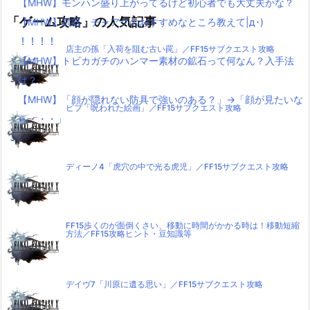
【MHW】モンハン盛り上がってるけど初心者でも大丈夫かな？
「ゲーム攻略」の人気記事
【MHW】武器：チャアクのおすすめなところ教えて|д･)
！！！！
店主の孫「入荷を阻む古い罠」／FF15サブクエスト攻略
【MHW】トビカガチのハンマー素材の鉱石って何なん？入手法
は？
【MHW】「顔が隠れない防具で強いのある？」→「顔が見たいな
ビブ「呪われた絵画」／FF15サブクエスト攻略
ら・・・」
ディーノ4「虎穴の中で光る虎児」／FF15サブクエスト攻略
FF15歩くのが面倒くさい、移動に時間がかかる時は！移動短縮
方法／FF15攻略ヒント・豆知識等
デイヴ7「川原に遺る思い」／FF15サブクエスト攻略