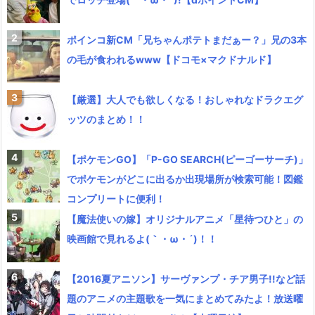
ポインコ新CM「兄ちゃんポテトまだぁー？」兄の3本
の毛が食われるwww【ドコモ×マクドナルド】
【厳選】大人でも欲しくなる！おしゃれなドラクエグ
ッツのまとめ！！
【ポケモンGO】「P-GO SEARCH(ピーゴーサーチ)」
でポケモンがどこに出るか出現場所が検索可能！図鑑
コンプリートに便利！
【魔法使いの嫁】オリジナルアニメ「星待つひと」の
映画館で見れるよ(｀・ω・´)！！
【2016夏アニソン】サーヴァンプ・チア男子!!など話
題のアニメの主題歌を一気にまとめてみたよ！放送曜