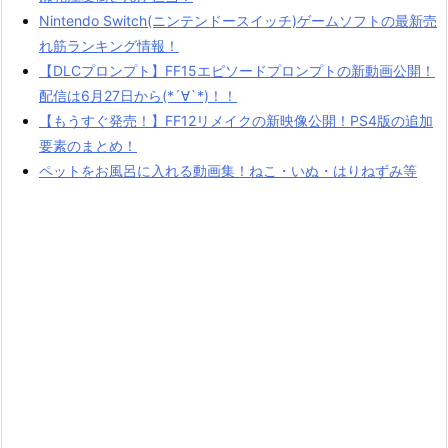
Nintendo Switch(ニンテンドースイッチ)ゲームソフトの最新売
れ筋ランキング情報！
【DLCプロンプト】FF15エピソードプロンプトの新動画公開！
配信は6月27日から(*´∀`*)！！
【もうすぐ発売！】FF12リメイクの新映像公開！PS4版の追加
要素のまとめ！
ペットをお風呂に入れる動画集！ねこ・いぬ・はりねずみ等