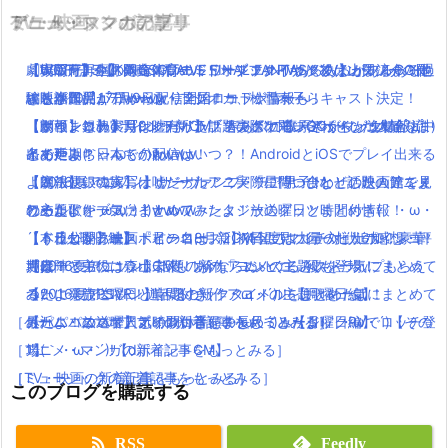
TV・映画
ゲーム・スマホアプリ
アニメ・マンガの記事
ミュージックの記事
劇場版FF15【KINGSGLAIVE FINAL FANTASY XV】がフルCG長
【WOFF】今月発売！ワールドオブファイナルファンタジーの体
【実写化】鋼の錬金術師エドワードエルリック役は山田涼介！他
【600万再生】岡崎体育のミュージックPVあるあるがあるある過
編映像作品が7月9日より全国ロードショーへ
験版が10月17日から配信開始！コラボ情報も！
にも本田翼、ディーン・フジオカ、松雪泰子らキャスト決定！
ぎと話題( ﾟдﾟ )wwww
【ポインコ】dポイント新CM！春あふれるチアポインコ集合！中
【ダウンロードリンク有り】話題のポケモンGOがマック情報流
【朗報】銀魂実写は嘘だった！？実際に問い合わせした人達をま
【動画まとめ】月9ドラマ”ラブソング”の藤原さくらが逸材( ﾟдﾟ )
条あやみちゃんもかわいい！
出で延期？日本での配信はいつ？！AndroidとiOSでプレイ出来る
とめたよ(｀・ω・´)wwww
イイ声！！
【朗報】銀魂実写は嘘だった！？実際に問い合わせした人達をま
よ！
【魔法使いの嫁】オリジナルアニメ「星待つひと」の映画館で見
【2016夏アニソン】サーヴァンプ・チア男子!!など話題のアニメ
とめたよ(｀・ω・´)wwww
ワールドオブファイナルファンタジーのグッツまとめ情報！
れるよ(｀・ω・´)！！
の主題歌を一気にまとめてみたよ！放送曜日と時間付き(｀・ω・
【うれしかろー】ポインコ8月新CM今度は大量のヒナポインコ！
【ドラゴンクエストヒーローズ2】待望のマルチ対戦追加！豪華
【本日公開】映画「君の名は。」初日に見に行った人の感想・評
´)！【火曜日編】
堤真一と弟のコラボCMも！今ならぬいぐるみストラップもらえ
声優陣で主役は森山未來！あの「ヨシヒコ」役も登場！
判は？
【2016夏アニソン】話題の新作アニメの主題歌を一気にまとめて
る！
ついに発売PSVR！遊べるビックタイトルをまとめたよ！
【2016夏アニソン】話題の新作アニメの主題歌を一気にまとめて
みたよ！放送曜日と時間付き(｀・ω・´)！【月曜日編】
［ゲーム・スマホアプリの新着記事をもっとみる］
【パパパのパァ】ポインコ音頭の長尺ミュージックPVでロッチ登
みたよ！放送曜日と時間付き(｀・ω・´)！【月曜日編】
最近ニコニコで人気の歌い手をまとめてみたよ(｀・ω・´)【その
［アニメ・マンガの新着記事をもっとみる］
場(｀・ω・´)!【dポイントCM】
1】
［TV・映画の新着記事をもっとみる］
［ミュージックの新着記事をもっとみる］
このブログを購読する
RSS
Feedly