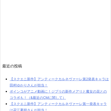
最近の投稿
【スクエニ新作】アンティークカルネヴァーレ第2発表キャラは
田村ゆかりさんが担当！
ポインコがアニメ動画に！ジブリの新作メアリと魔女の花との
コラボも！（&最近のCMに関して）
【スクエニ新作】アンティークカルネヴァーレ第一発表キャラ
は花江夏樹さんが担当！