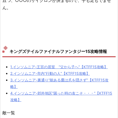
且つ、○○○のサイクロンが決まるので、手も足もでませ
ん。
キングズテイルファイナルファンタジー15攻略情報
1.インソムニア-王宮の居室 ”父から子へ”【KTFF15攻略】
2.インソムニア-市内”行動の人”【KTFF15攻略】
3.インソムニア-裏通り”能ある鷹は爪を隠さず”【KTFF15攻
略】
4.インソムニア-郊外地区”困った時の友こそ・・・”【KTFF15
攻略】
敵一覧