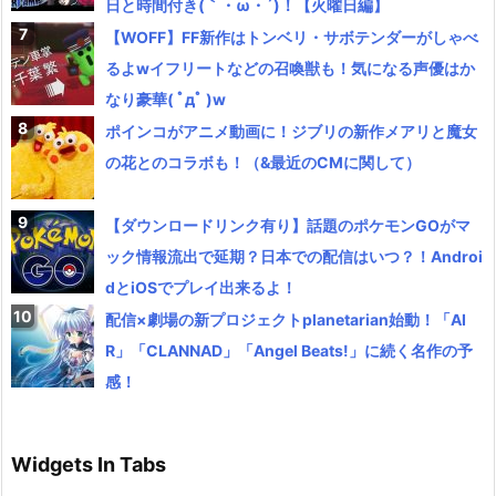
日と時間付き(｀・ω・´)！【火曜日編】
【WOFF】FF新作はトンベリ・サボテンダーがしゃべ
るよwイフリートなどの召喚獣も！気になる声優はか
なり豪華( ﾟдﾟ )w
ポインコがアニメ動画に！ジブリの新作メアリと魔女
の花とのコラボも！（&最近のCMに関して）
【ダウンロードリンク有り】話題のポケモンGOがマ
ック情報流出で延期？日本での配信はいつ？！Androi
dとiOSでプレイ出来るよ！
配信×劇場の新プロジェクトplanetarian始動！「AI
R」「CLANNAD」「Angel Beats!」に続く名作の予
感！
Widgets In Tabs