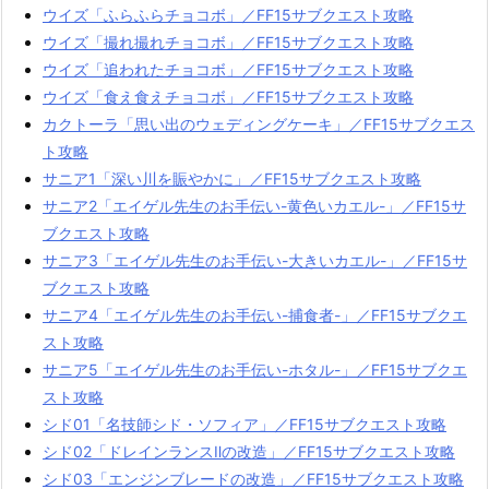
ウイズ「ふらふらチョコボ」／FF15サブクエスト攻略
ウイズ「撮れ撮れチョコボ」／FF15サブクエスト攻略
ウイズ「追われたチョコボ」／FF15サブクエスト攻略
ウイズ「食え食えチョコボ」／FF15サブクエスト攻略
カクトーラ「思い出のウェディングケーキ」／FF15サブクエス
ト攻略
サニア1「深い川を賑やかに」／FF15サブクエスト攻略
サニア2「エイゲル先生のお手伝い-黄色いカエル-」／FF15サ
ブクエスト攻略
サニア3「エイゲル先生のお手伝い-大きいカエル-」／FF15サ
ブクエスト攻略
サニア4「エイゲル先生のお手伝い-捕食者-」／FF15サブクエ
スト攻略
サニア5「エイゲル先生のお手伝い-ホタル-」／FF15サブクエ
スト攻略
シド01「名技師シド・ソフィア」／FF15サブクエスト攻略
シド02「ドレインランスⅡの改造」／FF15サブクエスト攻略
シド03「エンジンブレードの改造」／FF15サブクエスト攻略