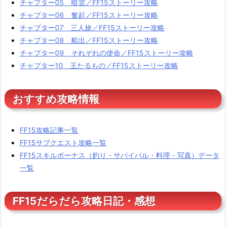
チャプター05 暗雲／FF15ストーリー攻略
チャプター06 奮起／FF15ストーリー攻略
チャプター07 三人旅／FF15ストーリー攻略
チャプター08 船出／FF15ストーリー攻略
チャプター09 それぞれの使命／FF15ストーリー攻略
チャプター10 王たるもの／FF15ストーリー攻略
おすすめ攻略情報
FF15攻略記事一覧
FF15サブクエスト攻略一覧
FF15スキルボーナス（釣り・サバイバル・料理・写真）データ
一覧
FF15だらだら攻略日記・感想