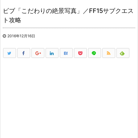
ビブ「こだわりの絶景写真」／FF15サブクエス
ト攻略
2016年12月16日
B!