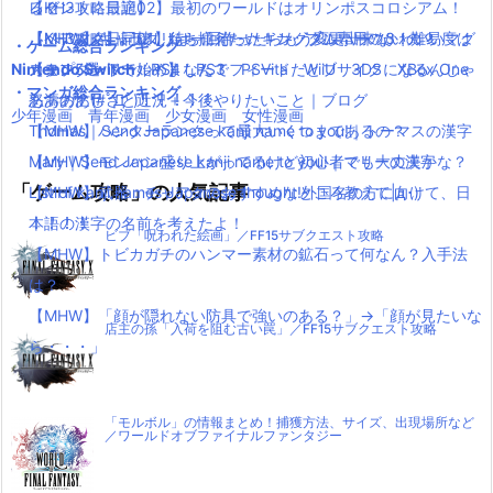
る？
レゼントに最適】
【KH3攻略日記02】最初のワールドはオリンポスコロシアム！
【MHW】キャラクリは一回作ったらもう変更出来ないの？
【ペアマグ】同棲したら揃えたい！カップル専用のかわいいマグ
【KH3攻略日記01】待ちに待ったキングダムハーツ3！難易度は
・ゲーム総合ランキング
Nintendo Switch
【モンハンワールド】なんでフィードだとブサイクになるんじゃ
カップ5選
スタンダードで始めました！
PS4
PS3
PSVita
WiiU
3DS
XBox One
・マンガ総合ランキング
ああああ(#ﾟДﾟ)！！！！！
怒濤の忙しさと近況＋今後やりたいこと｜ブログ
少年漫画
青年漫画
少女漫画
女性漫画
【MHW】ハンターランクって最大いくつまであるの？
Thomas｜Send Japanese kanji name to you!｜トーマスの漢字
【MHW】モンハン盛り上がってるけど初心者でも大丈夫かな？
Mary｜Send Japanese kanji name to you!｜マリーの漢字
「ゲーム攻略」の人気記事
【MHW】武器：チャアクのおすすめなところ教えて|д･)
List of kanji names Japanese thought!外国名の方に向けて、日
！！！！
本語の漢字の名前を考えたよ！
ビブ「呪われた絵画」／FF15サブクエスト攻略
【MHW】トビカガチのハンマー素材の鉱石って何なん？入手法
は？
【MHW】「顔が隠れない防具で強いのある？」→「顔が見たいな
店主の孫「入荷を阻む古い罠」／FF15サブクエスト攻略
ら・・・」
「モルボル」の情報まとめ！捕獲方法、サイズ、出現場所など
／ワールドオブファイナルファンタジー