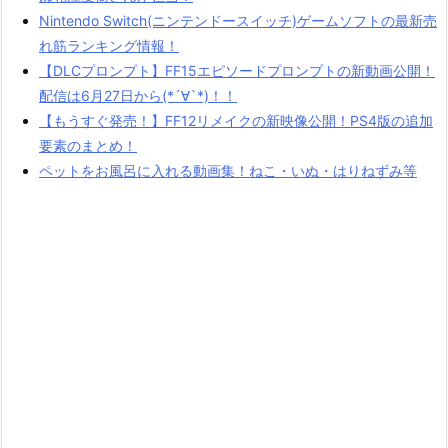
Nintendo Switch(ニンテンドースイッチ)ゲームソフトの最新売
れ筋ランキング情報！
【DLCプロンプト】FF15エピソードプロンプトの新動画公開！
配信は6月27日から(*´∀`*)！！
【もうすぐ発売！】FF12リメイクの新映像公開！PS4版の追加
要素のまとめ！
ペットをお風呂に入れる動画集！ねこ・いぬ・はりねずみ等