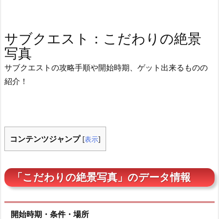
サブクエスト：こだわりの絶景
写真
サブクエストの攻略手順や開始時期、ゲット出来るものの
紹介！
コンテンツジャンプ
[
表示
]
「こだわりの絶景写真」のデータ情報
開始時期・条件・場所