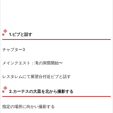
1.ビブと話す
チャプター3
メインクエスト：滝の洞窟開始〜
レスタレムにて展望台付近ビブと話す
2.カーテスの大皿を北から撮影する
指定の場所に向かい撮影する