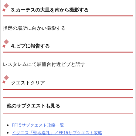
3.カーテスの大皿を南から撮影する
指定の場所に向かい撮影する
4.ビブに報告する
レスタレムにて展望台付近ビブと話す
クエストクリア
他のサブクエストも見る
FF15サブクエスト攻略一覧
イグニス「聖地巡礼」／FF15サブクエスト攻略