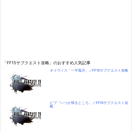
「FF15サブクエスト攻略」のおすすめ人気記事
ネイヴィス「一竿風月」／FF15サブクエスト攻略
ビブ「いつか帰るところ」／FF15サブクエスト攻
略