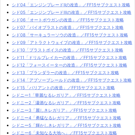
シド04「エンジンブレードⅡの改造」／FF15サブクエスト攻略
シド05「エンジンブレードⅢの改造」／FF15サブクエスト攻略
シド06「オートボウガンの改造」／FF15サブクエスト攻略
シド07「バイオブラストの改造」／FF15サブクエスト攻略
シド08「サーキュラーソウの改造」／FF15サブクエスト攻略
シド09「アトラクトウェイブの改造」／FF15サブクエスト攻略
シド10「ブラストボイスの改造」／FF15サブクエスト攻略
シド11「ドリルブレイカーの改造」／FF15サブクエスト攻略
シド12「フォースイーターの改造」／FF15サブクエスト攻略
シド13「プランダラーの改造」／FF15サブクエスト攻略
シド14「アブソーブシールドの改造」／FF15サブクエスト攻略
シド15「バリアントの改造」／FF15サブクエスト攻略
シドニー1「華麗なるレガリア」／FF15サブクエスト攻略
シドニー2「瀟酒なるレガリア」／FF15サブクエスト攻略
シドニー3「麗しきレガリア」／FF15サブクエスト攻略
シドニー4「勇猛なるレガリア」／FF15サブクエスト攻略
シドニー5「輝かしきレガリア」／FF15サブクエスト攻略
シドニー6「未知なる大地へ」／FF15サブクエスト攻略