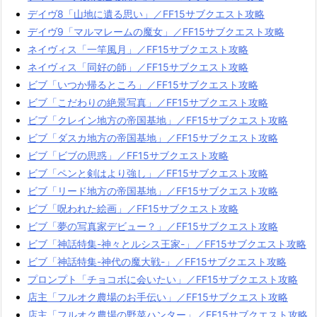
デイヴ8「山地に遺る思い」／FF15サブクエスト攻略
デイヴ9「マルマレームの魔女」／FF15サブクエスト攻略
ネイヴィス「一竿風月」／FF15サブクエスト攻略
ネイヴィス「同好の師」／FF15サブクエスト攻略
ビブ「いつか帰るところ」／FF15サブクエスト攻略
ビブ「こだわりの絶景写真」／FF15サブクエスト攻略
ビブ「クレイン地方の帝国基地」／FF15サブクエスト攻略
ビブ「ダスカ地方の帝国基地」／FF15サブクエスト攻略
ビブ「ビブの思惑」／FF15サブクエスト攻略
ビブ「ペンと剣はより強し」／FF15サブクエスト攻略
ビブ「リード地方の帝国基地」／FF15サブクエスト攻略
ビブ「呪われた絵画」／FF15サブクエスト攻略
ビブ「夢の写真家デビュー？」／FF15サブクエスト攻略
ビブ「神話特集-神々とルシス王家-」／FF15サブクエスト攻略
ビブ「神話特集-神代の魔大戦-」／FF15サブクエスト攻略
プロンプト「チョコボに会いたい」／FF15サブクエスト攻略
店主「フルオク農場のお手伝い」／FF15サブクエスト攻略
店主「フルオク農場の野菜ハンター」／FF15サブクエスト攻略