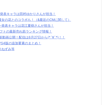
2発表キャラは田村ゆかりさんが担当！
魔女の花とのコラボも！（&最近のCMに関して）
一発表キャラは花江夏樹さんが担当！
ゲームソフトの最新売れ筋ランキング情報！
動画公開！配信は6月27日から(*´∀`*)！！
PS4版の追加要素のまとめ！
りねずみ等