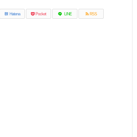
B!
Hatena
Pocket
LINE
RSS