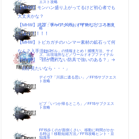
エスト攻略
【MHW】モンハン盛り上がってるけど初心者でも
大丈夫かな？
【MHW】武器：チャアクのおすすめなところ教え
ビブ「呪われた絵画」／FF15サブクエスト攻
略
て|д･) ！！！！
【MHW】トビカガチのハンマー素材の鉱石って何
なん？入手法は？
「モルボル」の情報まとめ！捕獲方法、サイ
ズ、出現場所など／ワールドオブファイナル
ファンタジー
【MHW】「顔が隠れない防具で強いのある？」→
「顔が見たいなら・・・」
デイヴ7「川原に遺る思い」／FF15サブクエス
ト攻略
ビブ「いつか帰るところ」／FF15サブクエス
ト攻略
FF15歩くのが面倒くさい、移動に時間がかか
る時は！移動短縮方法／FF15攻略ヒント・豆
知識等