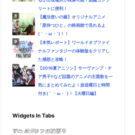
リートに便利！
【魔法使いの嫁】オリジナルアニメ
「星待つひと」の映画館で見れるよ
(｀・ω・´)！！
【本気レポート】ワールドオブファイ
ナルファンタジーの体験版をクリアし
た感想と攻略！
【2016夏アニソン】サーヴァンプ・チ
ア男子!!など話題のアニメの主題歌を一
気にまとめてみたよ！放送曜日と時間
付き(｀・ω・´)！【火曜日編】
Widgets In Tabs
TV・映画
ゲーム・スマホアプリ
アニメ・マンガの記事
ミュージックの記事