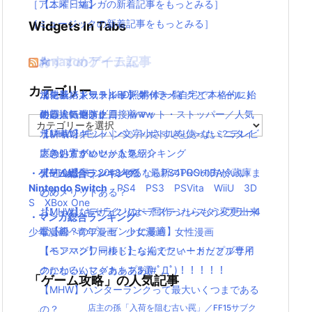
［アニメ・マンガの新着記事をもっとみる］
【木曜日編】
［ミュージックの新着記事をもっとみる］
Widgets In Tabs
おすすめゲーム記事
Amazonアイテム
☆
☆
☆
カテゴリー
【モンハンワールド】キャラメイクとフィールド
水耕栽培キット|LED照明付き！自宅で本格的に始
ニンテンドースイッチ 本体 一覧
消化器／人気ランキング
の顔違い過ぎ(;´Д｀)www
める人気セット
使い捨てマスク
耐震・転倒防止用接着マット・ストッパー／人気
カ
【MHW】モンハン文字小さすぎじゃない？テレビ
水耕栽培キット｜ペットボトルを使ったミニタイ
ランキング
テ
ゴ
大きい方がいいかな？
プのおすすめセットを紹介
応急処置グッツ／人気ランキング
リ
【MHW】モンハンやるならPS4PROの方がいい
東芝冷蔵庫｜2018年版！最新のTOSHIBA冷蔵庫ま
・ゲーム総合ランキング
ー
Nintendo Switch
PS4
PS3
PSVita
WiiU
3D
の？メリットある？
とめ
S
XBox One
【MHW】キャラクリは一回作ったらもう変更出来
おしゃれなデザインのペアステンレスタンブラー4
・マンガ総合ランキング
ないの？
選【親へのプレゼントに最適】
少年漫画
青年漫画
少女漫画
女性漫画
【モンハンワールド】なんでフィードだとブサイ
【ペアマグ】同棲したら揃えたい！カップル専用
クになるんじゃああああ(#ﾟДﾟ)！！！！！
のかわいいマグカップ5選
「ゲーム攻略」の人気記事
【MHW】ハンターランクって最大いくつまである
の？
店主の孫「入荷を阻む古い罠」／FF15サブク