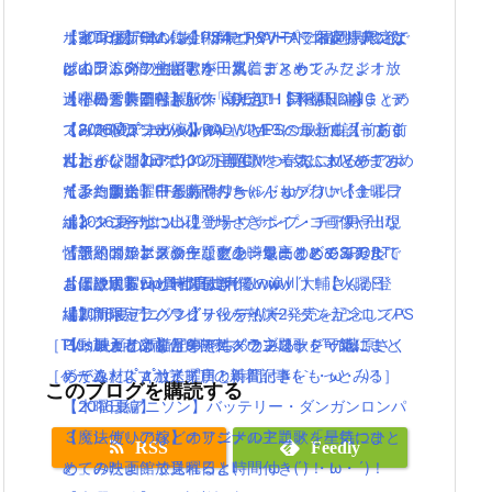
ポインコ新CM「あ！ポテトや〜！」福岡県限定で
リゼロがゲームに！PS4とPSVITAで限定特典には
【実写化】鋼の錬金術師エドワードエルリック役
【2016夏アニソン】ツキウタ。プラネタリアンな
ポイント5倍とお得！
レムラムのフィギアが！水着コスも！
は山田涼介！他にも本田翼、ディーン・フジオ
どのアニメの主題歌を一気にまとめてみたよ！放
【その１】ZIP話題の「朝だよ！貝社員」をまとめ
【小島秀夫監督】新作「DEATH STRANDING（デ
カ、松雪泰子らキャスト決定！
送曜日と時間付き(｀・ω・´)！【水曜日編】
てみた( ﾟдﾟ )wwwwww
ス・ストランディング）」とE3について語ってく
【2016夏アニソン】ジョジョ・べルセルク・あま
【8/26Mステ出演】RADWIMPSの最新曲【前前前
【ポインコ】dポイント新CM！春あふれるチアポ
れたよ(｀・ω・´)！
んちゅなどのアニメの主題歌を一気にまとめてみ
世】が公開2日で100万再生！ついでにMVをまとめ
インコ集合！中条あやみちゃんもかわいい！
【予約開始】FF最新作ワールドオブファイナルフ
たよ！放送曜日と時間付き(｀・ω・´)！【金曜日
てみたよ！
ポインコ各地に出現！うさぎポインコ画像や出現
ァンタジーがついに登場！
編】
【2016夏アニソン】サーヴァンプ・チア男子!!な
情報・コラボグッツなどの噂をまとめてみたよ！
【予約開始】最新作『グランツーリスモSPORT』
「アイドルマスター」史上、最高のビジュアルで
ど話題のアニメの主題歌を一気にまとめてみた
【伝説回】zip貝社員に声優の浪川大輔さんが登
もはや現実ww首都高走れるwww
お届けするシリーズ最新作！
よ！放送曜日と時間付き(｀・ω・´)！【火曜日
場！新キャラハマグリ役を熱演！
【期間限定】グラビティデイズ2発売を記念してPS
【2016夏アニソン】バッテリー・ダンガンロンパ
編】
［TV・映画の新着記事をもっとみる］
Plus加入者は前作を無料ダウンロード可能に！
３・レガリアなどのアニメの主題歌を一気にまと
【動画まとめ】月9ドラマ”ラブソング”の藤原さく
［ゲーム・スマホアプリの新着記事をもっとみる］
めてみたよ！放送曜日と時間付き(｀・ω・´)！
らが逸材( ﾟдﾟ )イイ声！！
このブログを購読する
【木曜日編】
【2016夏アニソン】バッテリー・ダンガンロンパ
【魔法使いの嫁】オリジナルアニメ「星待つひ
３・レガリアなどのアニメの主題歌を一気にまと
RSS
Feedly
と」の映画館で見れるよ(｀・ω・´)！！
めてみたよ！放送曜日と時間付き(｀・ω・´)！