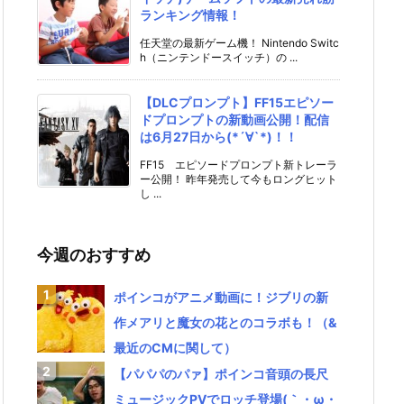
ランキング情報！
任天堂の最新ゲーム機！ Nintendo Switc
h（ニンテンドースイッチ）の ...
【DLCプロンプト】FF15エピソー
ドプロンプトの新動画公開！配信
は6月27日から(*´∀`*)！！
FF15 エピソードプロンプト新トレーラ
ー公開！ 昨年発売して今もロングヒット
し ...
今週のおすすめ
ポインコがアニメ動画に！ジブリの新
作メアリと魔女の花とのコラボも！（&
最近のCMに関して）
【パパパのパァ】ポインコ音頭の長尺
ミュージックPVでロッチ登場(｀・ω・