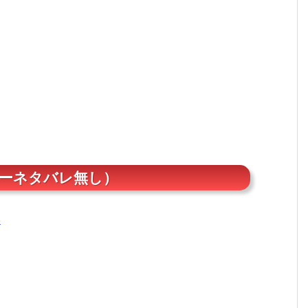
リーネタバレ無し）
略