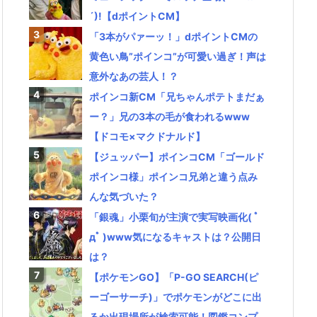
´)!【dポイントCM】
「3本がパァーッ！」dポイントCMの
黄色い鳥”ポインコ”が可愛い過ぎ！声は
意外なあの芸人！？
ポインコ新CM「兄ちゃんポテトまだぁ
ー？」兄の3本の毛が食われるwww
【ドコモ×マクドナルド】
【ジュッパー】ポインコCM「ゴールド
ポインコ様」ポインコ兄弟と違う点み
んな気づいた？
「銀魂」小栗旬が主演で実写映画化( ﾟ
дﾟ )www気になるキャストは？公開日
は？
【ポケモンGO】「P-GO SEARCH(ピ
ーゴーサーチ)」でポケモンがどこに出
るか出現場所が検索可能！図鑑コンプ