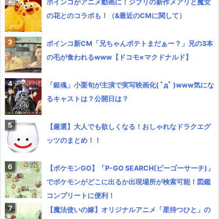
ポインコがアニメ動画に！ジブリの新作メアリと魔女
の花とのコラボも！（&最近のCMに関して）
ポインコ新CM「兄ちゃんポテトまだぁー？」兄の3本
の毛が食われるwww【ドコモ×マクドナルド】
「銀魂」小栗旬が主演で実写映画化( ﾟдﾟ )www気にな
るキャストは？公開日は？
【厳選】大人でも欲しくなる！おしゃれなドラクエグ
ッツのまとめ！！
【ポケモンGO】「P-GO SEARCH(ピーゴーサーチ)」
でポケモンがどこに出るか出現場所が検索可能！図鑑
コンプリートに便利！
【魔法使いの嫁】オリジナルアニメ「星待つひと」の