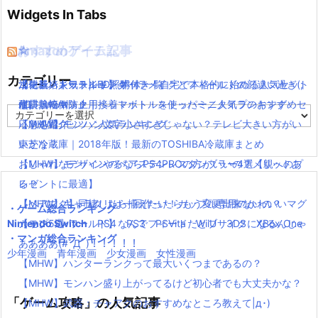
Widgets In Tabs
おすすめゲーム記事
Amazonアイテム
☆
☆
☆
カテゴリー
【モンハンワールド】キャラメイクとフィールドの顔違い過ぎ(;
水耕栽培キット|LED照明付き！自宅で本格的に始める人気セット
ニンテンドースイッチ 本体 一覧
消化器／人気ランキング
´Д｀)www
水耕栽培キット｜ペットボトルを使ったミニタイプのおすすめセ
使い捨てマスク
耐震・転倒防止用接着マット・ストッパー／人気ランキング
カ
【MHW】モンハン文字小さすぎじゃない？テレビ大きい方がい
ットを紹介
応急処置グッツ／人気ランキング
テ
ゴ
いかな？
東芝冷蔵庫｜2018年版！最新のTOSHIBA冷蔵庫まとめ
リ
【MHW】モンハンやるならPS4PROの方がいいの？メリットあ
おしゃれなデザインのペアステンレスタンブラー4選【親へのプ
ー
る？
レゼントに最適】
【MHW】キャラクリは一回作ったらもう変更出来ないの？
【ペアマグ】同棲したら揃えたい！カップル専用のかわいいマグ
・ゲーム総合ランキング
Nintendo Switch
【モンハンワールド】なんでフィードだとブサイクになるんじゃ
カップ5選
PS4
PS3
PSVita
WiiU
3DS
XBox One
・マンガ総合ランキング
ああああ(#ﾟДﾟ)！！！！！
少年漫画
青年漫画
少女漫画
女性漫画
【MHW】ハンターランクって最大いくつまであるの？
【MHW】モンハン盛り上がってるけど初心者でも大丈夫かな？
「ゲーム攻略」の人気記事
【MHW】武器：チャアクのおすすめなところ教えて|д･)