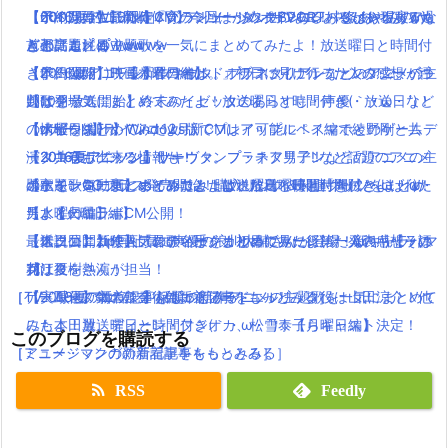
【ポインコWEB限定CM】今回はかめポインコ！中条あやみのけ
【予約開始】最新作『グランツーリスモSPORT』もはや現実ww
【2016夏アニソン】バッテリー・ダンガンロンパ３・レガリアな
【600万再生】岡崎体育のミュージックPVあるあるがあるある過
ん玉にも注目！
首都高走れるwww
どのアニメの主題歌を一気にまとめてみたよ！放送曜日と時間付
ぎと話題( ﾟдﾟ )wwww
【本日公開】映画「君の名は。」初日に見に行った人の感想・評
【予約開始】FF最新作ワールドオブファイナルファンタジーがつ
き(｀・ω・´)！【木曜日編】
【2016夏アニソン】ツキウタ。プラネタリアンなどのアニメの主
判は？
いに登場！
【10月放送開始】終末のイゼッタのあらすじ・声優・放送日など
題歌を一気にまとめてみたよ！放送曜日と時間付き(｀・ω・´)！
【dカード】ポインコ12月新CMはアップルペイ編で綾野剛と共
【メビウスFF】Windows版でプレイ可能に！スマホとのゲームデ
の情報をまとめてみたよ！
【水曜日編】
演！コラボグッツ情報も！
ータ共有も出来るよ！
【2016夏アニソン】ツキウタ。プラネタリアンなどのアニメの主
【2016夏アニソン】サーヴァンプ・チア男子!!など話題のアニメ
【ポインコ動画】ポインコとよばれた鳥！映画「海賊とよばれた
ポケモンGOプラス発売開始！購入リンク＆関連グッツをまとめ
題歌を一気にまとめてみたよ！放送曜日と時間付き(｀・ω・´)！
の主題歌を一気にまとめてみたよ！放送曜日と時間付き(｀・ω・
男」とのコラボCM公開！
たよ！
【水曜日編】
´)！【火曜日編】
【伝説回】zip貝社員に声優の浪川大輔さんが登場！新キャラハマ
【スクエニ新作】アンティークカルネヴァーレ第一発表キャラは
【本日公開】映画「君の名は。」初日に見に行った人の感想・評
最近ニコニコで人気の歌い手をまとめてみたよ(｀・ω・´)【その
グリ役を熱演！
花江夏樹さんが担当！
判は？
1】
［TV・映画の新着記事をもっとみる］
［ゲーム・スマホアプリの新着記事をもっとみる］
【実写化】鋼の錬金術師エドワードエルリック役は山田涼介！他
【2016夏アニソン】話題の新作アニメの主題歌を一気にまとめて
にも本田翼、ディーン・フジオカ、松雪泰子らキャスト決定！
みたよ！放送曜日と時間付き(｀・ω・´)！【月曜日編】
このブログを購読する
［アニメ・マンガの新着記事をもっとみる］
［ミュージックの新着記事をもっとみる］
RSS
Feedly