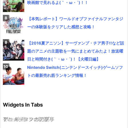
映画館で見れるよ(｀・ω・´)！！
【本気レポート】ワールドオブファイナルファンタジ
ーの体験版をクリアした感想と攻略！
【2016夏アニソン】サーヴァンプ・チア男子!!など話
題のアニメの主題歌を一気にまとめてみたよ！放送曜
日と時間付き(｀・ω・´)！【火曜日編】
Nintendo Switch(ニンテンドースイッチ)ゲームソフ
トの最新売れ筋ランキング情報！
Widgets In Tabs
TV・映画
ゲーム・スマホアプリ
アニメ・マンガの記事
ミュージックの記事