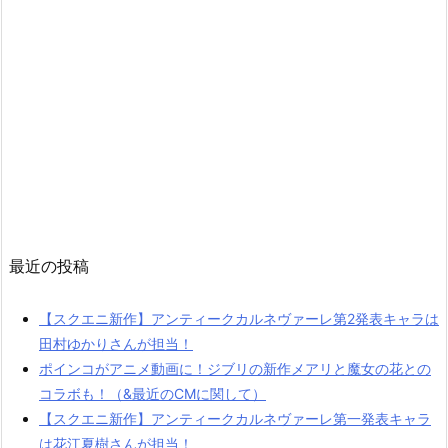
最近の投稿
【スクエニ新作】アンティークカルネヴァーレ第2発表キャラは
田村ゆかりさんが担当！
ポインコがアニメ動画に！ジブリの新作メアリと魔女の花との
コラボも！（&最近のCMに関して）
【スクエニ新作】アンティークカルネヴァーレ第一発表キャラ
は花江夏樹さんが担当！