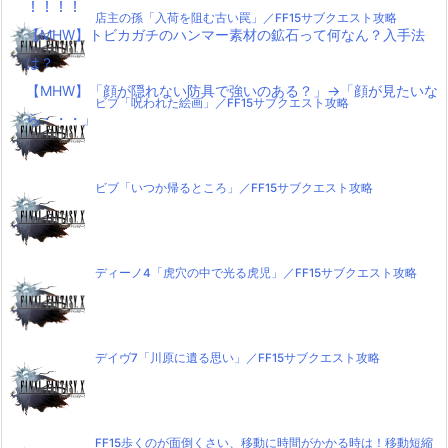
！！！！
店主の孫「入荷を阻む古い罠」／FF15サブクエスト攻略
【MHW】トビカガチのハンマー素材の鉱石って何なん？入手法
は？
【MHW】「顔が隠れない防具で強いのある？」→「顔が見たいな
ビブ「呪われた絵画」／FF15サブクエスト攻略
ら・・・」
ビブ「いつか帰るところ」／FF15サブクエスト攻略
ディーノ4「虎穴の中で光る虎児」／FF15サブクエスト攻略
デイヴ7「川原に遺る思い」／FF15サブクエスト攻略
FF15歩くのが面倒くさい、移動に時間がかかる時は！移動短縮