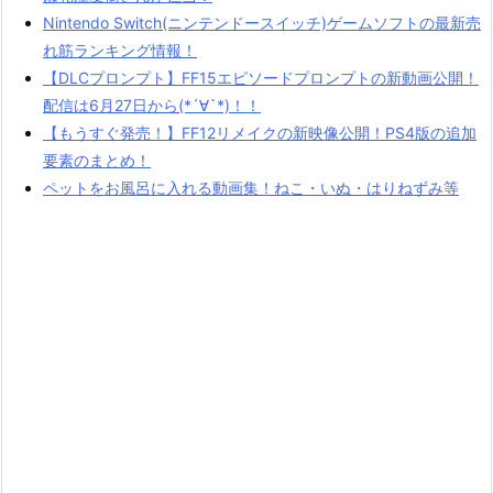
Nintendo Switch(ニンテンドースイッチ)ゲームソフトの最新売
れ筋ランキング情報！
【DLCプロンプト】FF15エピソードプロンプトの新動画公開！
配信は6月27日から(*´∀`*)！！
【もうすぐ発売！】FF12リメイクの新映像公開！PS4版の追加
要素のまとめ！
ペットをお風呂に入れる動画集！ねこ・いぬ・はりねずみ等