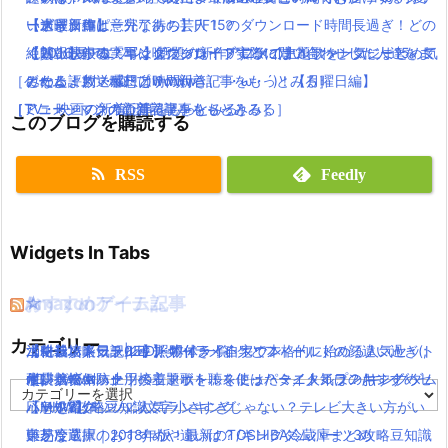
い過ぎ！声は意外なあの芸人！？
【データコピー完了待ち】FF15のダウンロード時間長過ぎ！どの
ーズ最新作！
【水曜日編】
絶賛上映中の「キングスグレイブ ファイナルファンタジー15」気
くらいかかる？早くダウンロードするには？
【朗報】銀魂実写は嘘だった！？実際に問い合わせした人達をま
【2016夏アニソン】話題の新作アニメの主題歌を一気にまとめて
［ゲーム・スマホアプリの新着記事をもっとみる］
になる評判・感想は？
とめたよ(｀・ω・´)wwww
みたよ！放送曜日と時間付き(｀・ω・´)！【月曜日編】
［TV・映画の新着記事をもっとみる］
［アニメ・マンガの新着記事をもっとみる］
［ミュージックの新着記事をもっとみる］
このブログを購読する
RSS
Feedly
Widgets In Tabs
おすすめゲーム記事
Amazonアイテム
☆
☆
☆
カテゴリー
【モンハンワールド】キャラメイクとフィールドの顔違い過ぎ(;
水耕栽培キット|LED照明付き！自宅で本格的に始める人気セット
ニンテンドースイッチ 本体 一覧
消化器／人気ランキング
【KH3攻略日記05】トワイライトタウン
´Д｀)www
水耕栽培キット｜ペットボトルを使ったミニタイプのおすすめセ
使い捨てマスク
耐震・転倒防止用接着マット・ストッパー／人気ランキング
キングダムハーツの主題歌を聴くには？タイトルは？/キングダム
カ
【MHW】モンハン文字小さすぎじゃない？テレビ大きい方がい
ットを紹介
応急処置グッツ／人気ランキング
ハーツ3攻略豆知識
テ
ゴ
いかな？
東芝冷蔵庫｜2018年版！最新のTOSHIBA冷蔵庫まとめ
難易度選択のおすすめや違いは？/キングダムハーツ3攻略豆知識