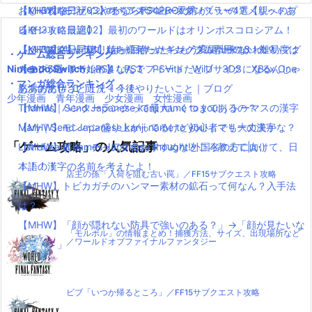
リ
【MHW】モンハンやるならPS4PROの方がいいの？メリットあ
おしゃれなデザインのペアステンレスタンブラー4選【親へのプ
【KH3攻略日記03】オリンポス山〜天界！
ー
る？
レゼントに最適】
【KH3攻略日記02】最初のワールドはオリンポスコロシアム！
【MHW】キャラクリは一回作ったらもう変更出来ないの？
【ペアマグ】同棲したら揃えたい！カップル専用のかわいいマグ
【KH3攻略日記01】待ちに待ったキングダムハーツ3！難易度は
・ゲーム総合ランキング
Nintendo Switch
【モンハンワールド】なんでフィードだとブサイクになるんじゃ
カップ5選
スタンダードで始めました！
PS4
PS3
PSVita
WiiU
3DS
XBox One
・マンガ総合ランキング
ああああ(#ﾟДﾟ)！！！！！
怒濤の忙しさと近況＋今後やりたいこと｜ブログ
少年漫画
青年漫画
少女漫画
女性漫画
【MHW】ハンターランクって最大いくつまであるの？
Thomas｜Send Japanese kanji name to you!｜トーマスの漢字
【MHW】モンハン盛り上がってるけど初心者でも大丈夫かな？
Mary｜Send Japanese kanji name to you!｜マリーの漢字
「ゲーム攻略」の人気記事
【MHW】武器：チャアクのおすすめなところ教えて|д･)
List of kanji names Japanese thought!外国名の方に向けて、日
！！！！
本語の漢字の名前を考えたよ！
店主の孫「入荷を阻む古い罠」／FF15サブクエスト攻略
【MHW】トビカガチのハンマー素材の鉱石って何なん？入手法
は？
【MHW】「顔が隠れない防具で強いのある？」→「顔が見たいな
「モルボル」の情報まとめ！捕獲方法、サイズ、出現場所など
／ワールドオブファイナルファンタジー
ら・・・」
ビブ「いつか帰るところ」／FF15サブクエスト攻略