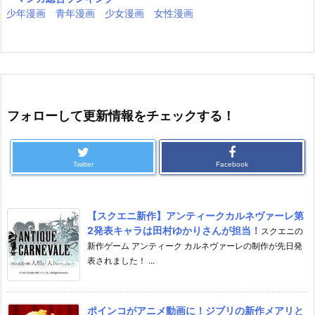
少年漫画
青年漫画
少女漫画
女性漫画
フォローして更新情報をチェックする！
Twitter
Facebook
【スクエニ新作】アンティークカルネヴァーレ第
2発表キャラは田村ゆかりさんが担当！
スクエニの
新作ゲーム アンティーク カルネヴァーレの制作が先日発
表されました！ ...
ポインコがアニメ動画に！ジブリの新作メアリと