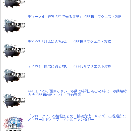
ディーノ4「虎穴の中で光る虎児」／FF15サブクエスト攻略
デイヴ7「川原に遺る思い」／FF15サブクエスト攻略
デイヴ4「巨岩に遺る思い」／FF15サブクエスト攻略
FF15歩くのが面倒くさい、移動に時間がかかる時は！移動短縮
方法／FF15攻略ヒント・豆知識等
「フロータイ」の情報まとめ！捕獲方法、サイズ、出現場所な
ど／ワールドオブファイナルファンタジー