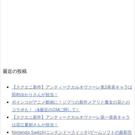
最近の投稿
【スクエニ新作】アンティークカルネヴァーレ第2発表キャラは
田村ゆかりさんが担当！
ポインコがアニメ動画に！ジブリの新作メアリと魔女の花との
コラボも！（&最近のCMに関して）
【スクエニ新作】アンティークカルネヴァーレ第一発表キャラ
は花江夏樹さんが担当！
Nintendo Switch(ニンテンドースイッチ)ゲームソフトの最新売