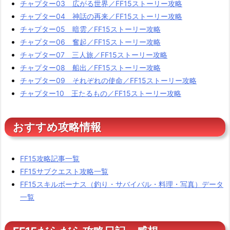
チャプター03 広がる世界／FF15ストーリー攻略
チャプター04 神話の再来／FF15ストーリー攻略
チャプター05 暗雲／FF15ストーリー攻略
チャプター06 奮起／FF15ストーリー攻略
チャプター07 三人旅／FF15ストーリー攻略
チャプター08 船出／FF15ストーリー攻略
チャプター09 それぞれの使命／FF15ストーリー攻略
チャプター10 王たるもの／FF15ストーリー攻略
おすすめ攻略情報
FF15攻略記事一覧
FF15サブクエスト攻略一覧
FF15スキルボーナス（釣り・サバイバル・料理・写真）データ
一覧