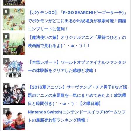
【ポケモンGO】「P-GO SEARCH(ピーゴーサーチ)」
でポケモンがどこに出るか出現場所が検索可能！図鑑
コンプリートに便利！
【魔法使いの嫁】オリジナルアニメ「星待つひと」の
映画館で見れるよ(｀・ω・´)！！
【本気レポート】ワールドオブファイナルファンタジ
ーの体験版をクリアした感想と攻略！
【2016夏アニソン】サーヴァンプ・チア男子!!など話
題のアニメの主題歌を一気にまとめてみたよ！放送曜
日と時間付き(｀・ω・´)！【火曜日編】
Nintendo Switch(ニンテンドースイッチ)ゲームソフ
トの最新売れ筋ランキング情報！