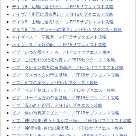
デイヴ6「辺地に遺る思い」／FF15サブクエスト攻略
デイヴ7「川原に遺る思い」／FF15サブクエスト攻略
デイヴ8「山地に遺る思い」／FF15サブクエスト攻略
デイヴ9「マルマレームの魔女」／FF15サブクエスト攻略
ネイヴィス「一竿風月」／FF15サブクエスト攻略
ネイヴィス「同好の師」／FF15サブクエスト攻略
ビブ「いつか帰るところ」／FF15サブクエスト攻略
ビブ「こだわりの絶景写真」／FF15サブクエスト攻略
ビブ「クレイン地方の帝国基地」／FF15サブクエスト攻略
ビブ「ダスカ地方の帝国基地」／FF15サブクエスト攻略
ビブ「ビブの思惑」／FF15サブクエスト攻略
ビブ「ペンと剣はより強し」／FF15サブクエスト攻略
ビブ「リード地方の帝国基地」／FF15サブクエスト攻略
ビブ「呪われた絵画」／FF15サブクエスト攻略
ビブ「夢の写真家デビュー？」／FF15サブクエスト攻略
ビブ「神話特集-神々とルシス王家-」／FF15サブクエスト攻略
ビブ「神話特集-神代の魔大戦-」／FF15サブクエスト攻略
プロンプト「チョコボに会いたい」／FF15サブクエスト攻略