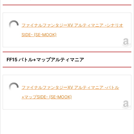
ファイナルファンタジーXV アルティマニア -シナリオ
SIDE- (SE-MOOK)
FF15 バトル+マップアルティマニア
ファイナルファンタジーXV アルティマニア -バトル
+マップSIDE- (SE-MOOK)