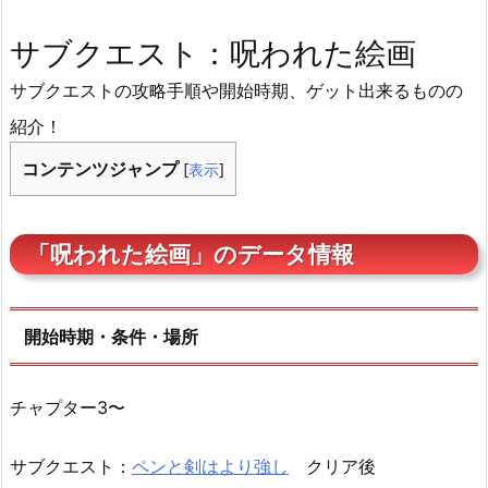
サブクエスト：呪われた絵画
サブクエストの攻略手順や開始時期、ゲット出来るものの
紹介！
コンテンツジャンプ
[
表示
]
「呪われた絵画」のデータ情報
開始時期・条件・場所
チャプター3〜
サブクエスト：
ペンと剣はより強し
クリア後