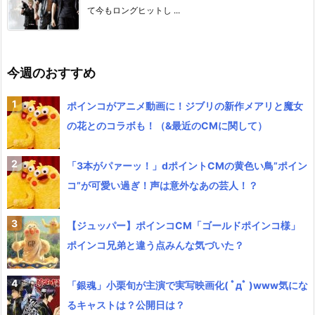
て今もロングヒットし ...
今週のおすすめ
ポインコがアニメ動画に！ジブリの新作メアリと魔女
の花とのコラボも！（&最近のCMに関して）
「3本がパァーッ！」dポイントCMの黄色い鳥”ポイン
コ”が可愛い過ぎ！声は意外なあの芸人！？
【ジュッパー】ポインコCM「ゴールドポインコ様」
ポインコ兄弟と違う点みんな気づいた？
「銀魂」小栗旬が主演で実写映画化( ﾟдﾟ )www気にな
るキャストは？公開日は？