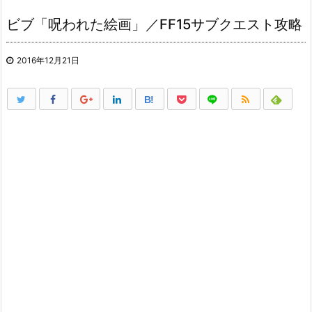
ビブ「呪われた絵画」／FF15サブクエスト攻略
2016年12月21日
B!