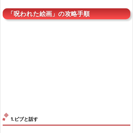
「呪われた絵画」の攻略手順
1.ビブと話す