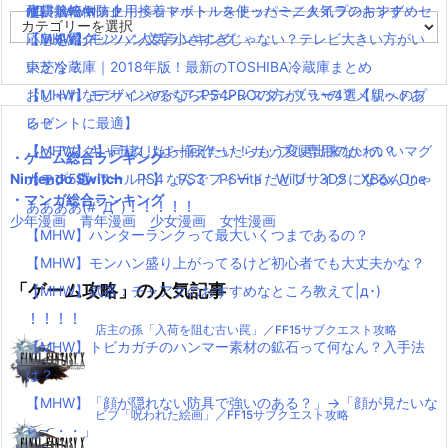
´Д｀)www
水耕栽培キット｜ペットボトルを使ったミニタイプのおすすめセ
使い捨てマスク
耐震・転倒防止用接着マット・ストッパー／人気ランキング
カ
【MHW】モンハン文字小さすぎじゃない？テレビ大きい方がい
ットを紹介
応急処置グッツ／人気ランキング
テ
ゴ
いかな？
東芝冷蔵庫｜2018年版！最新のTOSHIBA冷蔵庫まとめ
リ
【MHW】モンハンやるならPS4PROの方がいいの？メリットあ
おしゃれなデザインのペアステンレスタンブラー4選【親へのプ
ー
る？
レゼントに最適】
【MHW】キャラクリは一回作ったらもう変更出来ないの？
【ペアマグ】同棲したら揃えたい！カップル専用のかわいいマグ
・ゲーム総合ランキング
Nintendo Switch
【モンハンワールド】なんでフィードだとブサイクになるんじゃ
カップ5選
PS4
PS3
PSVita
WiiU
3DS
XBox One
・マンガ総合ランキング
ああああ(#ﾟДﾟ)！！！！！
少年漫画
青年漫画
少女漫画
女性漫画
【MHW】ハンターランクって最大いくつまであるの？
【MHW】モンハン盛り上がってるけど初心者でも大丈夫かな？
「ゲーム攻略」の人気記事
【MHW】武器：チャアクのおすすめなところ教えて|д･)
！！！！
店主の孫「入荷を阻む古い罠」／FF15サブクエスト攻略
【MHW】トビカガチのハンマー素材の鉱石って何なん？入手法
は？
【MHW】「顔が隠れない防具で強いのある？」→「顔が見たいな
ビブ「呪われた絵画」／FF15サブクエスト攻略
ら・・・」