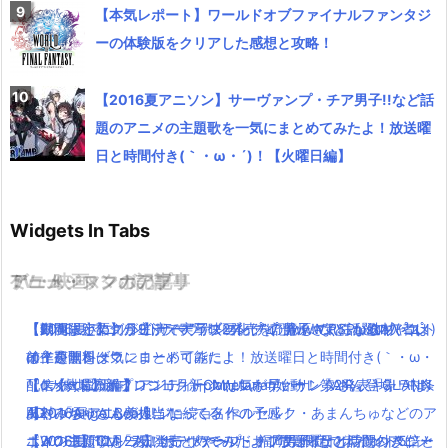
【本気レポート】ワールドオブファイナルファンタジ
ーの体験版をクリアした感想と攻略！
【2016夏アニソン】サーヴァンプ・チア男子!!など話
題のアニメの主題歌を一気にまとめてみたよ！放送曜
日と時間付き(｀・ω・´)！【火曜日編】
Widgets In Tabs
TV・映画
ゲーム・スマホアプリ
アニメ・マンガの記事
ミュージックの記事
【動画まとめ】月9ドラマ”ラブソング”の藤原さくらが逸材( ﾟдﾟ )
【期間限定】グラビティデイズ2発売を記念してPSPlus加入者は
「銀魂」小栗旬が主演で実写映画化( ﾟдﾟ )www気になるキャスト
【2016夏アニソン】サーヴァンプ・チア男子!!など話題のアニメ
イイ声！！
前作を無料ダウンロード可能に！
は？公開日は？
の主題歌を一気にまとめてみたよ！放送曜日と時間付き(｀・ω・
【dカード】ポインコ11月新CMは気が早いサンタさん登場！中条
【スクエニ新作】アンティークカルネヴァーレ第2発表キャラは
配信×劇場の新プロジェクトplanetarian始動！「AIR」「CLANN
´)！【火曜日編】
あやみちゃんも美人になってる！
田村ゆかりさんが担当！
AD」「Angel Beats!」に続く名作の予感！
【2016夏アニソン】ジョジョ・べルセルク・あまんちゅなどのア
ポインコ新CM「あ！ポテトや〜！」福岡県限定でポイント5倍と
【WOFF】10月27日発売！ワールドオブファイナルファンタジー
【2016夏アニソン】サーヴァンプ・チア男子!!など話題のアニメ
ニメの主題歌を一気にまとめてみたよ！放送曜日と時間付き(｀・