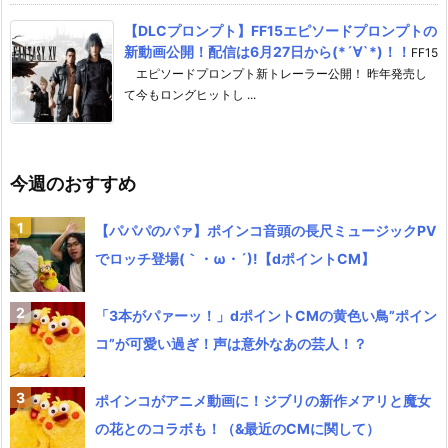
【DLCプロンプト】FF15エピソードプロンプトの
新動画公開！配信は6月27日から(*´∀`*)！！
FF15
エピソードプロンプト新トレーラー公開！ 昨年発売し
て今もロングヒットし ...
今週のおすすめ
【パパパのパァ】ポインコ音頭の長尺ミュージックPV
でロッチ登場(｀・ω・´)!【dポイントCM】
「3本がパァーッ！」dポイントCMの黄色い鳥”ポイン
コ”が可愛い過ぎ！声は意外なあの芸人！？
ポインコがアニメ動画に！ジブリの新作メアリと魔女
の花とのコラボも！（&最近のCMに関して）