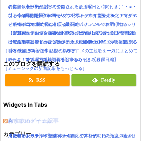
お得！
の新トレーラーがTGSで公開されたよ！
の主題歌を一気にまとめてみたよ！放送曜日と時間付き(｀・ω・
ω・´)！【金曜日編】
【TVCM配信開始】映画キングスグレイブ ファイナルファンタジ
ファンの願いでFF15にモーグリ登場！デコイ型サポートアイテム
´)！【火曜日編】
ひとりぼっち惑星のBGMがサウンドトラックで発売決定！生ピア
ーXV気になる発売日は！見る方法とルナフレーナの声優は？
としてボコボコにされる(( ﾟдﾟ ；)))
「アイドルマスター」史上、最高のビジュアルでお届けするシリ
ノ演奏がCDで聴けるよ(｀・ω・´)
【実写化】鋼の錬金術師エドワードエルリック役は山田涼介！他
【ダウンロードリンク有り】話題のポケモンGOがマック情報流
ーズ最新作！
【8/26Mステ出演】RADWIMPSの最新曲【前前前世】が公開2日
にも本田翼、ディーン・フジオカ、松雪泰子らキャスト決定！
出で延期？日本での配信はいつ？！AndroidとiOSでプレイ出来る
【魔法使いの嫁】オリジナルアニメ「星待つひと」の映画館で見
で100万再生！ついでにMVをまとめてみたよ！
［TV・映画の新着記事をもっとみる］
よ！
れるよ(｀・ω・´)！！
【2016夏アニソン】話題の新作アニメの主題歌を一気にまとめて
［ゲーム・スマホアプリの新着記事をもっとみる］
［アニメ・マンガの新着記事をもっとみる］
みたよ！放送曜日と時間付き(｀・ω・´)！【月曜日編】
このブログを購読する
［ミュージックの新着記事をもっとみる］
RSS
Feedly
Widgets In Tabs
おすすめゲーム記事
Amazonアイテム
☆
☆
☆
カテゴリー
【モンハンワールド】キャラメイクとフィールドの顔違い過ぎ(;
水耕栽培キット|LED照明付き！自宅で本格的に始める人気セット
ニンテンドースイッチ 本体 一覧
消化器／人気ランキング