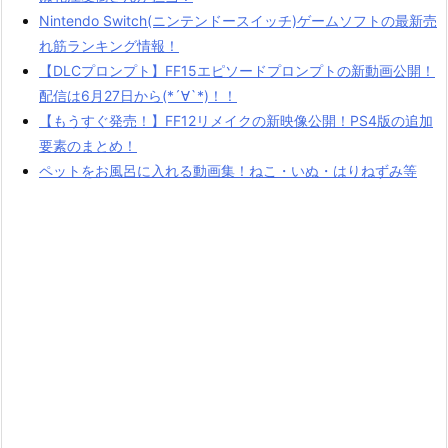
Nintendo Switch(ニンテンドースイッチ)ゲームソフトの最新売
れ筋ランキング情報！
【DLCプロンプト】FF15エピソードプロンプトの新動画公開！
配信は6月27日から(*´∀`*)！！
【もうすぐ発売！】FF12リメイクの新映像公開！PS4版の追加
要素のまとめ！
ペットをお風呂に入れる動画集！ねこ・いぬ・はりねずみ等