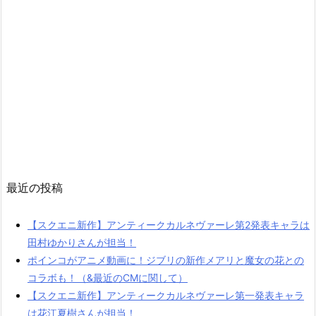
最近の投稿
【スクエニ新作】アンティークカルネヴァーレ第2発表キャラは
田村ゆかりさんが担当！
ポインコがアニメ動画に！ジブリの新作メアリと魔女の花との
コラボも！（&最近のCMに関して）
【スクエニ新作】アンティークカルネヴァーレ第一発表キャラ
は花江夏樹さんが担当！