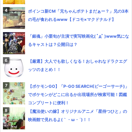
ポインコ新CM「兄ちゃんポテトまだぁー？」兄の3本
の毛が食われるwww【ドコモ×マクドナルド】
「銀魂」小栗旬が主演で実写映画化( ﾟдﾟ )www気にな
るキャストは？公開日は？
【厳選】大人でも欲しくなる！おしゃれなドラクエグ
ッツのまとめ！！
【ポケモンGO】「P-GO SEARCH(ピーゴーサーチ)」
でポケモンがどこに出るか出現場所が検索可能！図鑑
コンプリートに便利！
【魔法使いの嫁】オリジナルアニメ「星待つひと」の
映画館で見れるよ(｀・ω・´)！！