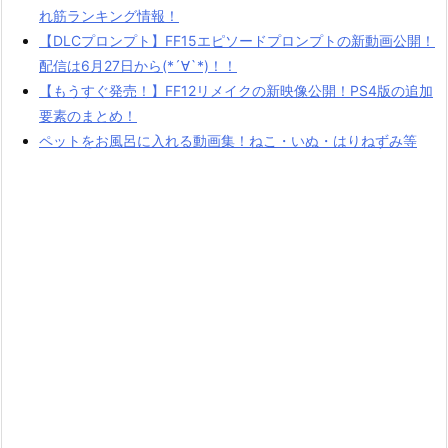
れ筋ランキング情報！
【DLCプロンプト】FF15エピソードプロンプトの新動画公開！
配信は6月27日から(*´∀`*)！！
【もうすぐ発売！】FF12リメイクの新映像公開！PS4版の追加
要素のまとめ！
ペットをお風呂に入れる動画集！ねこ・いぬ・はりねずみ等