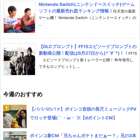
Nintendo Switch(ニンテンドースイッチ)ゲーム
ソフトの最新売れ筋ランキング情報！
任天堂の最新
ゲーム機！ Nintendo Switch（ニンテンドースイッチ）の
...
【DLCプロンプト】FF15エピソードプロンプトの
新動画公開！配信は6月27日から(*´∀`*)！！
FF15
エピソードプロンプト新トレーラー公開！ 昨年発売し
て今もロングヒットし ...
今週のおすすめ
【パパパのパァ】ポインコ音頭の長尺ミュージックPV
でロッチ登場(｀・ω・´)!【dポイントCM】
ポインコ新CM「兄ちゃんポテトまだぁー？」兄の3本