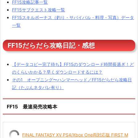
FF15攻略記事一覧
FF15サブクエスト攻略一覧
FF15スキルボーナス（釣り・サバイバル・料理・写真）データ
一覧
FF15だらだら攻略日記・感想
【データコピー完了待ち】FF15のダウンロード時間長過ぎ！ど
のくらいかかる？早くダウンロードするには？
その1 オープニング〜ハンマーヘッド／FF15だらだら攻略日
記（たぶんネタバレ有り）
FF15 最速発売攻略本
FINAL FANTASY XV PS4/Xbox One両対応版 FIRST M