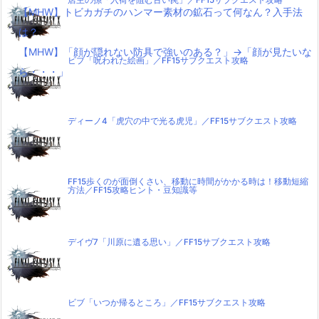
店主の孫「入荷を阻む古い罠」／FF15サブクエスト攻略
【MHW】トビカガチのハンマー素材の鉱石って何なん？入手法
は？
【MHW】「顔が隠れない防具で強いのある？」→「顔が見たいな
ビブ「呪われた絵画」／FF15サブクエスト攻略
ら・・・」
ディーノ4「虎穴の中で光る虎児」／FF15サブクエスト攻略
FF15歩くのが面倒くさい、移動に時間がかかる時は！移動短縮
方法／FF15攻略ヒント・豆知識等
デイヴ7「川原に遺る思い」／FF15サブクエスト攻略
ビブ「いつか帰るところ」／FF15サブクエスト攻略