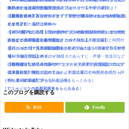
ーXV気になる発売日は！見る方法とルナフレーナの声優は？
田村ゆかりさんが担当！
みたよ！放送曜日と時間付き(｀・ω・´)！【月曜日編】
物アーティストが全楽曲提供＆プロデュース！
絶賛上映中の「キングスグレイブ ファイナルファンタジー15」気
【本気レポート】ワールドオブファイナルファンタジーの体験版
【朗報】銀魂実写は嘘だった！？実際に問い合わせした人達をま
【動画まとめ】月9ドラマ”ラブソング”の藤原さくらが逸材( ﾟдﾟ )
になる評判・感想は？
をクリアした感想と攻略！
とめたよ(｀・ω・´)wwww
イイ声！！
ポインコ各地に出現！うさぎポインコ画像や出現情報・コラボグ
【WOFF】今月発売！ワールドオブファイナルファンタジーの体
【2016夏アニソン】バッテリー・ダンガンロンパ３・レガリアな
【2016夏アニソン】話題の新作アニメの主題歌を一気にまとめて
ッツなどの噂をまとめてみたよ！
験版が10月17日から配信開始！コラボ情報も！
どのアニメの主題歌を一気にまとめてみたよ！放送曜日と時間付
みたよ！放送曜日と時間付き(｀・ω・´)！【月曜日編】
【パパパのパァ】ポインコ音頭の長尺ミュージックPVでロッチ登
【ペルソナ5】ついに発売開始！キャラ毎に違う8週連続TVCMで
き(｀・ω・´)！【木曜日編】
最近ニコニコで人気の歌い手をまとめてみたよ(｀・ω・´)【その
場(｀・ω・´)!【dポイントCM】
キャラ紹介するよー！
【10月放送開始】終末のイゼッタのあらすじ・声優・放送日など
1】
【動画有り】ポインコ新CM「とりかえるの歌」今度はカエルの
ひとりぼっち惑星のBGMがサウンドトラックで発売決定！生ピア
の情報をまとめてみたよ！
【2016夏アニソン】サーヴァンプ・チア男子!!など話題のアニメ
歌！
ノ演奏がCDで聴けるよ(｀・ω・´)
【本日公開】映画「君の名は。」初日に見に行った人の感想・評
の主題歌を一気にまとめてみたよ！放送曜日と時間付き(｀・ω・
［TV・映画の新着記事をもっとみる］
［ゲーム・スマホアプリの新着記事をもっとみる］
判は？
´)！【火曜日編】
［アニメ・マンガの新着記事をもっとみる］
［ミュージックの新着記事をもっとみる］
このブログを購読する
RSS
Feedly