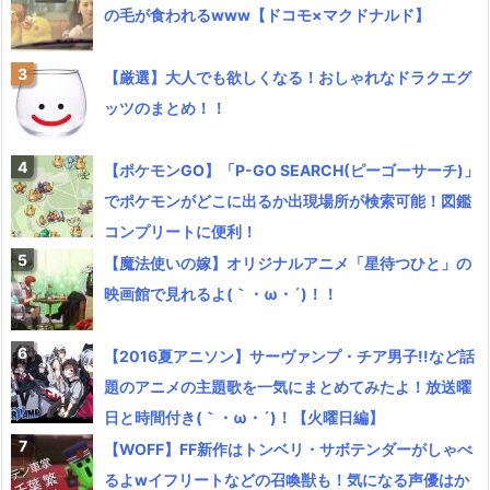
の毛が食われるwww【ドコモ×マクドナルド】
【厳選】大人でも欲しくなる！おしゃれなドラクエグ
ッツのまとめ！！
【ポケモンGO】「P-GO SEARCH(ピーゴーサーチ)」
でポケモンがどこに出るか出現場所が検索可能！図鑑
コンプリートに便利！
【魔法使いの嫁】オリジナルアニメ「星待つひと」の
映画館で見れるよ(｀・ω・´)！！
【2016夏アニソン】サーヴァンプ・チア男子!!など話
題のアニメの主題歌を一気にまとめてみたよ！放送曜
日と時間付き(｀・ω・´)！【火曜日編】
【WOFF】FF新作はトンベリ・サボテンダーがしゃべ
るよwイフリートなどの召喚獣も！気になる声優はか