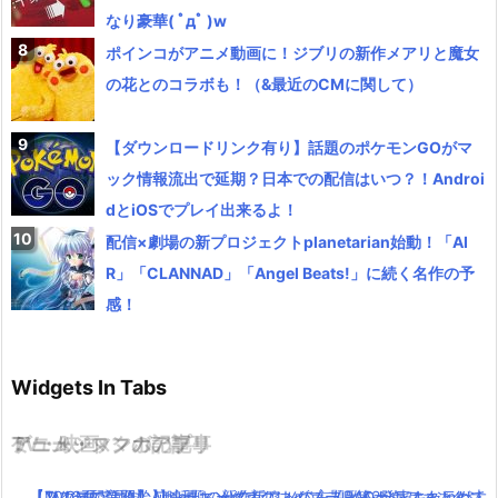
なり豪華( ﾟдﾟ )w
ポインコがアニメ動画に！ジブリの新作メアリと魔女
の花とのコラボも！（&最近のCMに関して）
【ダウンロードリンク有り】話題のポケモンGOがマ
ック情報流出で延期？日本での配信はいつ？！Androi
dとiOSでプレイ出来るよ！
配信×劇場の新プロジェクトplanetarian始動！「AI
R」「CLANNAD」「Angel Beats!」に続く名作の予
感！
Widgets In Tabs
TV・映画
ゲーム・スマホアプリ
アニメ・マンガの記事
ミュージックの記事
【TVCM配信開始】映画キングスグレイブ ファイナルファンタジ
【スクエニ新作】アンティークカルネヴァーレ第2発表キャラは
【2016夏アニソン】話題の新作アニメの主題歌を一気にまとめて
【Mステで話題】Aimer(エメ)の新アルバム！RAD,ワンオクなど大