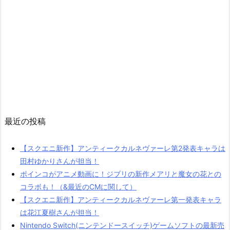
最近の投稿
【スクエニ新作】アンティークカルネヴァーレ第2発表キャラは
田村ゆかりさんが担当！
ポインコがアニメ動画に！ジブリの新作メアリと魔女の花との
コラボも！（&最近のCMに関して）
【スクエニ新作】アンティークカルネヴァーレ第一発表キャラ
は花江夏樹さんが担当！
Nintendo Switch(ニンテンドースイッチ)ゲームソフトの最新売