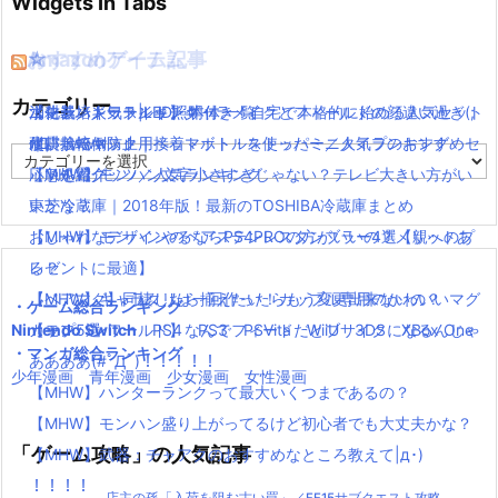
Widgets In Tabs
おすすめゲーム記事
Amazonアイテム
☆
☆
☆
カテゴリー
【モンハンワールド】キャラメイクとフィールドの顔違い過ぎ(;
水耕栽培キット|LED照明付き！自宅で本格的に始める人気セット
ニンテンドースイッチ 本体 一覧
消化器／人気ランキング
´Д｀)www
水耕栽培キット｜ペットボトルを使ったミニタイプのおすすめセ
使い捨てマスク
耐震・転倒防止用接着マット・ストッパー／人気ランキング
カ
【MHW】モンハン文字小さすぎじゃない？テレビ大きい方がい
ットを紹介
応急処置グッツ／人気ランキング
テ
ゴ
いかな？
東芝冷蔵庫｜2018年版！最新のTOSHIBA冷蔵庫まとめ
リ
【MHW】モンハンやるならPS4PROの方がいいの？メリットあ
おしゃれなデザインのペアステンレスタンブラー4選【親へのプ
ー
る？
レゼントに最適】
【MHW】キャラクリは一回作ったらもう変更出来ないの？
【ペアマグ】同棲したら揃えたい！カップル専用のかわいいマグ
・ゲーム総合ランキング
Nintendo Switch
【モンハンワールド】なんでフィードだとブサイクになるんじゃ
カップ5選
PS4
PS3
PSVita
WiiU
3DS
XBox One
・マンガ総合ランキング
ああああ(#ﾟДﾟ)！！！！！
少年漫画
青年漫画
少女漫画
女性漫画
【MHW】ハンターランクって最大いくつまであるの？
【MHW】モンハン盛り上がってるけど初心者でも大丈夫かな？
「ゲーム攻略」の人気記事
【MHW】武器：チャアクのおすすめなところ教えて|д･)
！！！！