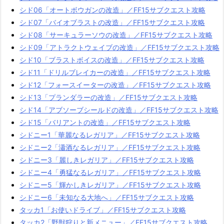
シド06「オートボウガンの改造」／FF15サブクエスト攻略
シド07「バイオブラストの改造」／FF15サブクエスト攻略
シド08「サーキュラーソウの改造」／FF15サブクエスト攻略
シド09「アトラクトウェイブの改造」／FF15サブクエスト攻略
シド10「ブラストボイスの改造」／FF15サブクエスト攻略
シド11「ドリルブレイカーの改造」／FF15サブクエスト攻略
シド12「フォースイーターの改造」／FF15サブクエスト攻略
シド13「プランダラーの改造」／FF15サブクエスト攻略
シド14「アブソーブシールドの改造」／FF15サブクエスト攻略
シド15「バリアントの改造」／FF15サブクエスト攻略
シドニー1「華麗なるレガリア」／FF15サブクエスト攻略
シドニー2「瀟酒なるレガリア」／FF15サブクエスト攻略
シドニー3「麗しきレガリア」／FF15サブクエスト攻略
シドニー4「勇猛なるレガリア」／FF15サブクエスト攻略
シドニー5「輝かしきレガリア」／FF15サブクエスト攻略
シドニー6「未知なる大地へ」／FF15サブクエスト攻略
タッカ1「お使いドライブ」／FF15サブクエスト攻略
タッカ2「野獣狩りと新メニュー」／FF15サブクエスト攻略