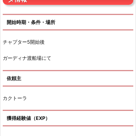
開始時期・条件・場所
チャプター5開始後
ガーディナ渡船場にて
依頼主
カクトーラ
獲得経験値（EXP）