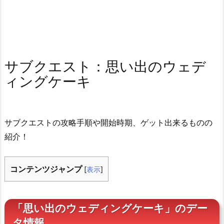
サブクエスト：思い出のウェデ
ィングケーキ
サブクエストの攻略手順や開始時期、ゲット出来るものの
紹介！
コンテンツジャンプ
[
表示
]
「思い出のウェディングケーキ」のデー
タ情報