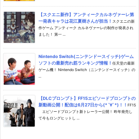
【スクエニ新作】アンティークカルネヴァーレ第
一発表キャラは花江夏樹さんが担当！
スクエニの新
作ゲーム アンティーク カルネヴァーレの制作が発表され
ました！ 第一 ...
Nintendo Switch(ニンテンドースイッチ)ゲーム
ソフトの最新売れ筋ランキング情報！
任天堂の最新
ゲーム機！ Nintendo Switch（ニンテンドースイッチ）の
...
【DLCプロンプト】FF15エピソードプロンプトの
新動画公開！配信は6月27日から(*´∀`*)！！
FF15
エピソードプロンプト新トレーラー公開！ 昨年発売し
て今もロングヒットし ...