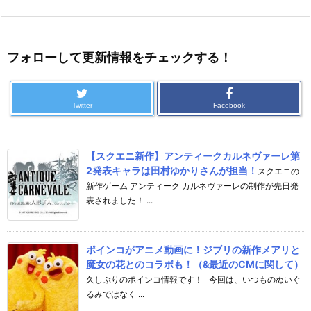
フォローして更新情報をチェックする！
Twitter
Facebook
【スクエニ新作】アンティークカルネヴァーレ第
2発表キャラは田村ゆかりさんが担当！
スクエニの
新作ゲーム アンティーク カルネヴァーレの制作が先日発
表されました！ ...
ポインコがアニメ動画に！ジブリの新作メアリと
魔女の花とのコラボも！（&最近のCMに関して）
久しぶりのポインコ情報です！ 今回は、いつものぬいぐ
るみではなく ...