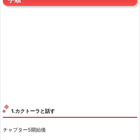
1.カクトーラと話す
チャプター5開始後