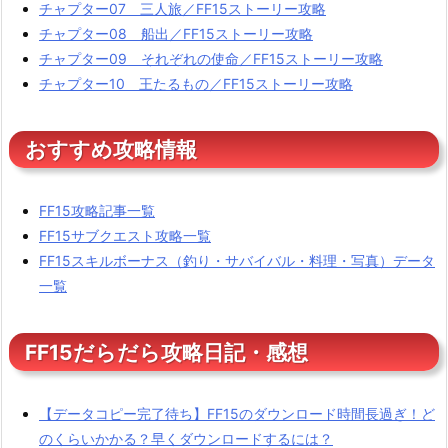
チャプター07 三人旅／FF15ストーリー攻略
チャプター08 船出／FF15ストーリー攻略
チャプター09 それぞれの使命／FF15ストーリー攻略
チャプター10 王たるもの／FF15ストーリー攻略
おすすめ攻略情報
FF15攻略記事一覧
FF15サブクエスト攻略一覧
FF15スキルボーナス（釣り・サバイバル・料理・写真）データ
一覧
FF15だらだら攻略日記・感想
【データコピー完了待ち】FF15のダウンロード時間長過ぎ！ど
のくらいかかる？早くダウンロードするには？