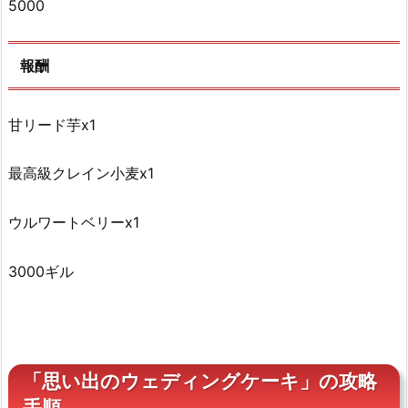
5000
報酬
甘リード芋x1
最高級クレイン小麦x1
ウルワートベリーx1
3000ギル
「思い出のウェディングケーキ」の攻略
手順