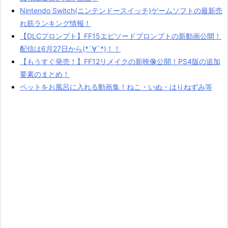
Nintendo Switch(ニンテンドースイッチ)ゲームソフトの最新売
れ筋ランキング情報！
【DLCプロンプト】FF15エピソードプロンプトの新動画公開！
配信は6月27日から(*´∀`*)！！
【もうすぐ発売！】FF12リメイクの新映像公開！PS4版の追加
要素のまとめ！
ペットをお風呂に入れる動画集！ねこ・いぬ・はりねずみ等