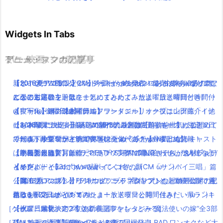
Widgets In Tabs
TV・映画
ゲーム・スマホアプリ
アニメ・マンガの記事
ミュージックの記事
【ポインコWEB限定CM】今回はかめポインコ！中条あやみのけ
新しいゲーム機ニンテンドースイッチ発表！発売は来年3月！気
【2016夏アニソン】ジョジョ・べルセルク・あまんちゅなどのア
【2016夏アニソン】バッテリー・ダンガンロンパ３・レガリアな
ん玉にも注目！
になる対応ソフトは？
ニメの主題歌を一気にまとめてみたよ！放送曜日と時間付き(｀・
どのアニメの主題歌を一気にまとめてみたよ！放送曜日と時間付
【実写化】鋼の錬金術師エドワードエルリック役は山田涼介！他
【ワールドオブファイナルファンタジー】オープニング曲「イノ
ω・´)！【金曜日編】
き(｀・ω・´)！【木曜日編】
にも本田翼、ディーン・フジオカ、松雪泰子らキャスト決定！
セント²」に決定！瑞葵って誰？読み方は？
【2016夏アニソン】話題の新作アニメの主題歌を一気にまとめて
【8/26Mステ出演】RADWIMPSの最新曲【前前前世】が公開2日
「銀魂」小栗旬が主演で実写映画化( ﾟдﾟ )www気になるキャスト
ワールドオブファイナルファンタジーのグッツまとめ情報！
みたよ！放送曜日と時間付き(｀・ω・´)！【月曜日編】
で100万再生！ついでにMVをまとめてみたよ！
は？公開日は？
【小島秀夫監督】新作「DEATH STRANDING（デス・ストランデ
【朗報】銀魂実写は嘘だった！？実際に問い合わせした人達をま
【動画まとめ】月9ドラマ”ラブソング”の藤原さくらが逸材( ﾟдﾟ )
【サンバーイ】dポイントポインコ冬の新CM「サンバイ三唱」篇
ィング）」とE3について語ってくれたよ(｀・ω・´)！
とめたよ(｀・ω・´)wwww
イイ声！！
公開！
【DLCプロンプト】FF15エピソードプロンプトの新動画公開！配
【魔法使いの嫁】オリジナルアニメ「星待つひと」の映画館で見
【2016夏アニソン】ツキウタ。プラネタリアンなどのアニメの主
ネット限定！ポインコのショートドラマ公開「住みたい県ランキ
信は6月27日から(*´∀`*)！！
れるよ(｀・ω・´)！！
題歌を一気にまとめてみたよ！放送曜日と時間付き(｀・ω・´)！
［ゲーム・スマホアプリの新着記事をもっとみる］
ング」「県境」の2本立て！
【祝アニメ化決定！】あの美麗ファンタジー”魔法使いの嫁”全3部
【水曜日編】
［TV・映画の新着記事をもっとみる］
作！コミックス第6巻・7巻・8巻で同梱発売
【Mステで話題】Aimer(エメ)の新アルバム！RAD,ワンオクなど大