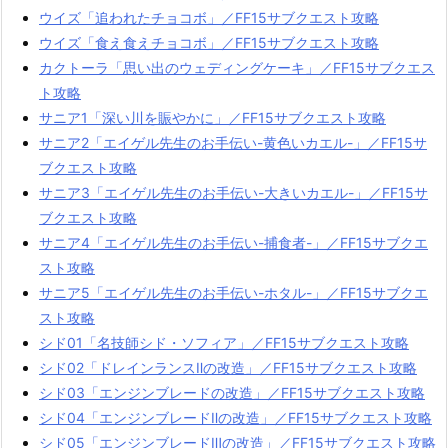
ウイズ「追われたチョコボ」／FF15サブクエスト攻略
ウイズ「食え食えチョコボ」／FF15サブクエスト攻略
カクトーラ「思い出のウェディングケーキ」／FF15サブクエス
ト攻略
サニア1「深い川を賑やかに」／FF15サブクエスト攻略
サニア2「エイゲル先生のお手伝い-黄色いカエル-」／FF15サ
ブクエスト攻略
サニア3「エイゲル先生のお手伝い-大きいカエル-」／FF15サ
ブクエスト攻略
サニア4「エイゲル先生のお手伝い-捕食者-」／FF15サブクエ
スト攻略
サニア5「エイゲル先生のお手伝い-ホタル-」／FF15サブクエ
スト攻略
シド01「名技師シド・ソフィア」／FF15サブクエスト攻略
シド02「ドレインランスⅡの改造」／FF15サブクエスト攻略
シド03「エンジンブレードの改造」／FF15サブクエスト攻略
シド04「エンジンブレードⅡの改造」／FF15サブクエスト攻略
シド05「エンジンブレードⅢの改造」／FF15サブクエスト攻略