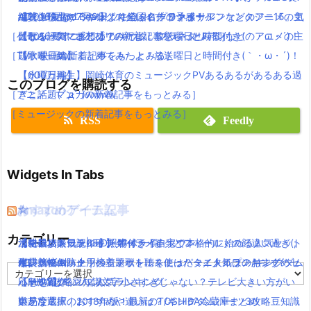
絶賛上映中の「キングスグレイブ ファイナルファンタジー15」気
編映像作品が7月9日より全国ロードショーへ
AD」「Angel Beats!」に続く名作の予感！
【2016夏アニソン】ツキウタ。プラネタリアンなどのアニメの主
［ゲーム・スマホアプリの新着記事をもっとみる］
になる評判・感想は？
【2016夏アニソン】ツキウタ。プラネタリアンなどのアニメの主
題歌を一気にまとめてみたよ！放送曜日と時間付き(｀・ω・´)！
［TV・映画の新着記事をもっとみる］
題歌を一気にまとめてみたよ！放送曜日と時間付き(｀・ω・´)！
【水曜日編】
【水曜日編】
【600万再生】岡崎体育のミュージックPVあるあるがあるある過
このブログを購読する
［アニメ・マンガの新着記事をもっとみる］
ぎと話題( ﾟдﾟ )wwww
［ミュージックの新着記事をもっとみる］
RSS
Feedly
Widgets In Tabs
おすすめゲーム記事
Amazonアイテム
☆
☆
☆
カテゴリー
【モンハンワールド】キャラメイクとフィールドの顔違い過ぎ(;
水耕栽培キット|LED照明付き！自宅で本格的に始める人気セット
ニンテンドースイッチ 本体 一覧
消化器／人気ランキング
【KH3攻略日記05】トワイライトタウン
´Д｀)www
水耕栽培キット｜ペットボトルを使ったミニタイプのおすすめセ
使い捨てマスク
耐震・転倒防止用接着マット・ストッパー／人気ランキング
キングダムハーツの主題歌を聴くには？タイトルは？/キングダム
カ
【MHW】モンハン文字小さすぎじゃない？テレビ大きい方がい
ットを紹介
応急処置グッツ／人気ランキング
ハーツ3攻略豆知識
テ
ゴ
いかな？
東芝冷蔵庫｜2018年版！最新のTOSHIBA冷蔵庫まとめ
難易度選択のおすすめや違いは？/キングダムハーツ3攻略豆知識