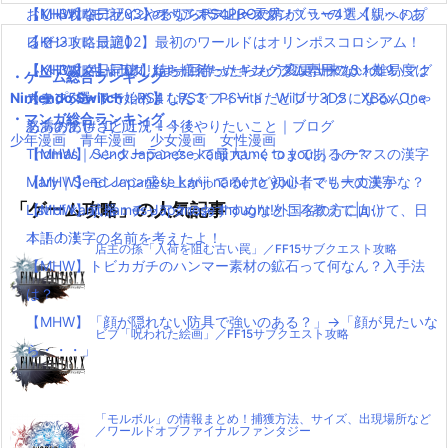
リ
【MHW】モンハンやるならPS4PROの方がいいの？メリットあ
おしゃれなデザインのペアステンレスタンブラー4選【親へのプ
【KH3攻略日記03】オリンポス山〜天界！
ー
る？
レゼントに最適】
【KH3攻略日記02】最初のワールドはオリンポスコロシアム！
【MHW】キャラクリは一回作ったらもう変更出来ないの？
【ペアマグ】同棲したら揃えたい！カップル専用のかわいいマグ
【KH3攻略日記01】待ちに待ったキングダムハーツ3！難易度は
・ゲーム総合ランキング
Nintendo Switch
【モンハンワールド】なんでフィードだとブサイクになるんじゃ
カップ5選
スタンダードで始めました！
PS4
PS3
PSVita
WiiU
3DS
XBox One
・マンガ総合ランキング
ああああ(#ﾟДﾟ)！！！！！
怒濤の忙しさと近況＋今後やりたいこと｜ブログ
少年漫画
青年漫画
少女漫画
女性漫画
【MHW】ハンターランクって最大いくつまであるの？
Thomas｜Send Japanese kanji name to you!｜トーマスの漢字
【MHW】モンハン盛り上がってるけど初心者でも大丈夫かな？
Mary｜Send Japanese kanji name to you!｜マリーの漢字
「ゲーム攻略」の人気記事
【MHW】武器：チャアクのおすすめなところ教えて|д･)
List of kanji names Japanese thought!外国名の方に向けて、日
！！！！
本語の漢字の名前を考えたよ！
店主の孫「入荷を阻む古い罠」／FF15サブクエスト攻略
【MHW】トビカガチのハンマー素材の鉱石って何なん？入手法
は？
【MHW】「顔が隠れない防具で強いのある？」→「顔が見たいな
ビブ「呪われた絵画」／FF15サブクエスト攻略
ら・・・」
「モルボル」の情報まとめ！捕獲方法、サイズ、出現場所など
／ワールドオブファイナルファンタジー