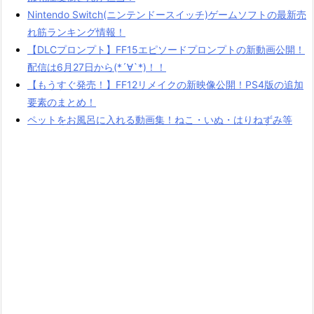
Nintendo Switch(ニンテンドースイッチ)ゲームソフトの最新売
れ筋ランキング情報！
【DLCプロンプト】FF15エピソードプロンプトの新動画公開！
配信は6月27日から(*´∀`*)！！
【もうすぐ発売！】FF12リメイクの新映像公開！PS4版の追加
要素のまとめ！
ペットをお風呂に入れる動画集！ねこ・いぬ・はりねずみ等