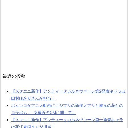
最近の投稿
【スクエニ新作】アンティークカルネヴァーレ第2発表キャラは
田村ゆかりさんが担当！
ポインコがアニメ動画に！ジブリの新作メアリと魔女の花との
コラボも！（&最近のCMに関して）
【スクエニ新作】アンティークカルネヴァーレ第一発表キャラ
は花江夏樹さんが担当！