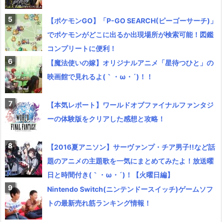
【ポケモンGO】「P-GO SEARCH(ピーゴーサーチ)」
でポケモンがどこに出るか出現場所が検索可能！図鑑
コンプリートに便利！
【魔法使いの嫁】オリジナルアニメ「星待つひと」の
映画館で見れるよ(｀・ω・´)！！
【本気レポート】ワールドオブファイナルファンタジ
ーの体験版をクリアした感想と攻略！
【2016夏アニソン】サーヴァンプ・チア男子!!など話
題のアニメの主題歌を一気にまとめてみたよ！放送曜
日と時間付き(｀・ω・´)！【火曜日編】
Nintendo Switch(ニンテンドースイッチ)ゲームソフ
トの最新売れ筋ランキング情報！