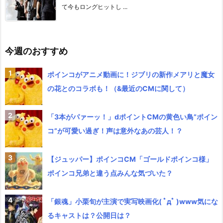
て今もロングヒットし ...
今週のおすすめ
ポインコがアニメ動画に！ジブリの新作メアリと魔女
の花とのコラボも！（&最近のCMに関して）
「3本がパァーッ！」dポイントCMの黄色い鳥”ポイン
コ”が可愛い過ぎ！声は意外なあの芸人！？
【ジュッパー】ポインコCM「ゴールドポインコ様」
ポインコ兄弟と違う点みんな気づいた？
「銀魂」小栗旬が主演で実写映画化( ﾟдﾟ )www気にな
るキャストは？公開日は？