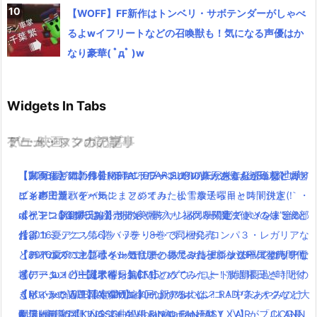
【WOFF】FF新作はトンベリ・サボテンダーがしゃべ
るよwイフリートなどの召喚獣も！気になる声優はか
なり豪華( ﾟдﾟ )w
Widgets In Tabs
TV・映画
ゲーム・スマホアプリ
アニメ・マンガの記事
ミュージックの記事
【動画まとめ】月9ドラマ”ラブソング”の藤原さくらが逸材( ﾟдﾟ )
【メタルギア新作】METAL GEAR SURVIVEが来年発売！異世界×
【実写化】鋼の錬金術師エドワードエルリック役は山田涼介！他
【2016夏アニソン】ジョジョ・べルセルク・あまんちゅなどのア
イイ声！！
ゾンビでサバイバル！
にも本田翼、ディーン・フジオカ、松雪泰子らキャスト決定！
ニメの主題歌を一気にまとめてみたよ！放送曜日と時間付き(｀・
ポインコ新CM「あ！ポテトや〜！」福岡県限定でポイント5倍と
ポケモンGOプラス発売開始！購入リンク＆関連グッツをまとめ
【祝アニメ化決定！】あの美麗ファンタジー”魔法使いの嫁”全3部
ω・´)！【金曜日編】
お得！
たよ！
作！コミックス第6巻・7巻・8巻で同梱発売
【2016夏アニソン】バッテリー・ダンガンロンパ３・レガリアな
【パパパのパァ】ポインコ音頭の長尺ミュージックPVでロッチ登
「テイルズ オブ ベルセリア」ファン待望新シリーズ発売！！
【2016夏アニソン】バッテリー・ダンガンロンパ３・レガリアな
どのアニメの主題歌を一気にまとめてみたよ！放送曜日と時間付
場(｀・ω・´)!【dポイントCM】
【データコピー完了待ち】FF15のダウンロード時間長過ぎ！どの
どのアニメの主題歌を一気にまとめてみたよ！放送曜日と時間付
き(｀・ω・´)！【木曜日編】
【ポインコWEB限定CM】今回はかめポインコ！中条あやみのけ
くらいかかる？早くダウンロードするには？
き(｀・ω・´)！【木曜日編】
【Mステで話題】Aimer(エメ)の新アルバム！RAD,ワンオクなど大
ん玉にも注目！
劇場版FF15【KINGSGLAIVE FINAL FANTASY XV】がフルCG長
配信×劇場の新プロジェクトplanetarian始動！「AIR」「CLANN
物アーティストが全楽曲提供＆プロデュース！