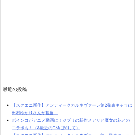
最近の投稿
【スクエニ新作】アンティークカルネヴァーレ第2発表キャラは
田村ゆかりさんが担当！
ポインコがアニメ動画に！ジブリの新作メアリと魔女の花との
コラボも！（&最近のCMに関して）