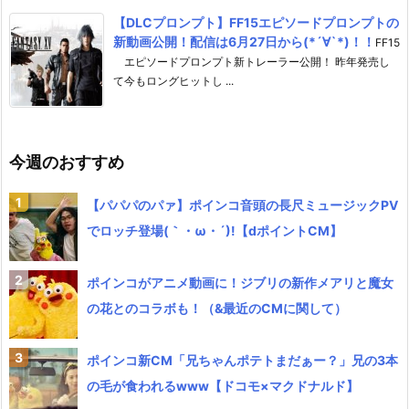
【DLCプロンプト】FF15エピソードプロンプトの
新動画公開！配信は6月27日から(*´∀`*)！！
FF15
エピソードプロンプト新トレーラー公開！ 昨年発売し
て今もロングヒットし ...
今週のおすすめ
【パパパのパァ】ポインコ音頭の長尺ミュージックPV
でロッチ登場(｀・ω・´)!【dポイントCM】
ポインコがアニメ動画に！ジブリの新作メアリと魔女
の花とのコラボも！（&最近のCMに関して）
ポインコ新CM「兄ちゃんポテトまだぁー？」兄の3本
の毛が食われるwww【ドコモ×マクドナルド】