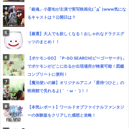
「銀魂」小栗旬が主演で実写映画化( ﾟдﾟ )www気にな
るキャストは？公開日は？
【厳選】大人でも欲しくなる！おしゃれなドラクエグ
ッツのまとめ！！
【ポケモンGO】「P-GO SEARCH(ピーゴーサーチ)」
でポケモンがどこに出るか出現場所が検索可能！図鑑
コンプリートに便利！
【魔法使いの嫁】オリジナルアニメ「星待つひと」の
映画館で見れるよ(｀・ω・´)！！
【本気レポート】ワールドオブファイナルファンタジ
ーの体験版をクリアした感想と攻略！