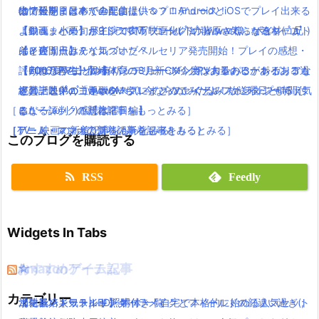
は？公開日は？
出で延期？日本での配信はいつ？！AndroidとiOSでプレイ出来る
の情報をまとめてみたよ！
物アーティストが全楽曲提供＆プロデュース！
【ジュッパー】ポインコCM「ゴールドポインコ様」ポインコ兄
よ！
「銀魂」小栗旬が主演で実写映画化( ﾟдﾟ )www気になるキャスト
【動画まとめ】月9ドラマ”ラブソング”の藤原さくらが逸材( ﾟдﾟ )
弟と違う点みんな気づいた？
【レビュー】テイルズオブベルセリア発売開始！プレイの感想・
は？公開日は？
イイ声！！
【うれしかろー】ポインコ8月新CM今度は大量のヒナポインコ！
評判は？PVまとめ有り！
【2016夏アニソン】バッテリー・ダンガンロンパ３・レガリアな
【600万再生】岡崎体育のミュージックPVあるあるがあるある過
堤真一と弟のコラボCMも！今ならぬいぐるみストラップもらえ
絶賛上映中の「キングスグレイブ ファイナルファンタジー15」気
どのアニメの主題歌を一気にまとめてみたよ！放送曜日と時間付
ぎと話題( ﾟдﾟ )wwww
［ミュージックの新着記事をもっとみる］
る！
になる評判・感想は？
き(｀・ω・´)！【木曜日編】
［TV・映画の新着記事をもっとみる］
［ゲーム・スマホアプリの新着記事をもっとみる］
［アニメ・マンガの新着記事をもっとみる］
このブログを購読する
RSS
Feedly
Widgets In Tabs
おすすめゲーム記事
Amazonアイテム
☆
☆
☆
カテゴリー
【モンハンワールド】キャラメイクとフィールドの顔違い過ぎ(;
水耕栽培キット|LED照明付き！自宅で本格的に始める人気セット
ニンテンドースイッチ 本体 一覧
消化器／人気ランキング