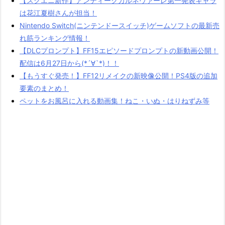
【スクエニ新作】アンティークカルネヴァーレ第一発表キャラ
は花江夏樹さんが担当！
Nintendo Switch(ニンテンドースイッチ)ゲームソフトの最新売
れ筋ランキング情報！
【DLCプロンプト】FF15エピソードプロンプトの新動画公開！
配信は6月27日から(*´∀`*)！！
【もうすぐ発売！】FF12リメイクの新映像公開！PS4版の追加
要素のまとめ！
ペットをお風呂に入れる動画集！ねこ・いぬ・はりねずみ等