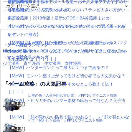
´Д｀)www
水耕栽培キット｜ペットボトルを使ったミニタイプのおすすめセ
使い捨てマスク
耐震・転倒防止用接着マット・ストッパー／人気ランキング
カ
【MHW】モンハン文字小さすぎじゃない？テレビ大きい方がい
ットを紹介
応急処置グッツ／人気ランキング
テ
ゴ
いかな？
東芝冷蔵庫｜2018年版！最新のTOSHIBA冷蔵庫まとめ
リ
【MHW】モンハンやるならPS4PROの方がいいの？メリットあ
おしゃれなデザインのペアステンレスタンブラー4選【親へのプ
ー
る？
レゼントに最適】
【MHW】キャラクリは一回作ったらもう変更出来ないの？
【ペアマグ】同棲したら揃えたい！カップル専用のかわいいマグ
・ゲーム総合ランキング
Nintendo Switch
【モンハンワールド】なんでフィードだとブサイクになるんじゃ
カップ5選
PS4
PS3
PSVita
WiiU
3DS
XBox One
・マンガ総合ランキング
ああああ(#ﾟДﾟ)！！！！！
少年漫画
青年漫画
少女漫画
女性漫画
【MHW】ハンターランクって最大いくつまであるの？
【MHW】モンハン盛り上がってるけど初心者でも大丈夫かな？
「ゲーム攻略」の人気記事
【MHW】武器：チャアクのおすすめなところ教えて|д･)
！！！！
店主の孫「入荷を阻む古い罠」／FF15サブクエスト攻略
【MHW】トビカガチのハンマー素材の鉱石って何なん？入手法
は？
【MHW】「顔が隠れない防具で強いのある？」→「顔が見たいな
ビブ「呪われた絵画」／FF15サブクエスト攻略
ら・・・」