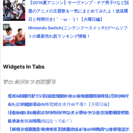
【2016夏アニソン】サーヴァンプ・チア男子!!など話
題のアニメの主題歌を一気にまとめてみたよ！放送曜
日と時間付き(｀・ω・´)！【火曜日編】
Nintendo Switch(ニンテンドースイッチ)ゲームソフ
トの最新売れ筋ランキング情報！
Widgets In Tabs
TV・映画
ゲーム・スマホアプリ
アニメ・マンガの記事
ミュージックの記事
ポインコ新CM！「何かに似ている」篇！放送開始！！【ローソ
【ペルソナ5】ついに発売開始！キャラ毎に違う8週連続TVCMで
配信×劇場の新プロジェクトplanetarian始動！「AIR」「CLANN
【2016夏アニソン】話題の新作アニメの主題歌を一気にまとめて
ン×ドコモ】
キャラ紹介するよー！
AD」「Angel Beats!」に続く名作の予感！
みたよ！放送曜日と時間付き(｀・ω・´)！【月曜日編】
【dカード】ポインコ11月新CMは気が早いサンタさん登場！中条
Nintendo Switch(ニンテンドースイッチ)ゲームソフトの最新売れ
【魔法使いの嫁】オリジナルアニメ「星待つひと」の映画館で見
ひとりぼっち惑星のBGMがサウンドトラックで発売決定！生ピア
あやみちゃんも美人になってる！
筋ランキング情報！
れるよ(｀・ω・´)！！
ノ演奏がCDで聴けるよ(｀・ω・´)
「銀魂」小栗旬が主演で実写映画化( ﾟдﾟ )www気になるキャスト
【ダウンロードリンク有り】話題のポケモンGOがマック情報流
【10月放送開始】終末のイゼッタのあらすじ・声優・放送日など
【Mステで話題】Aimer(エメ)の新アルバム！RAD,ワンオクなど大