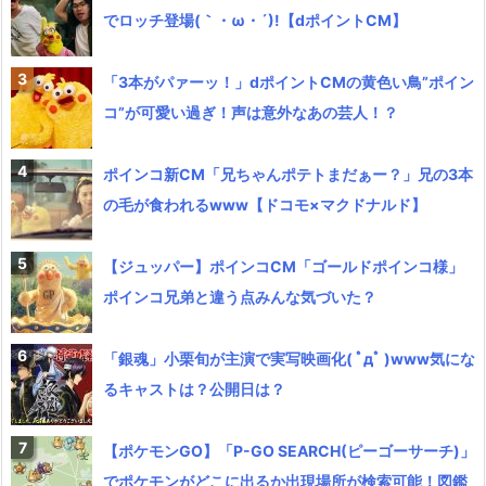
でロッチ登場(｀・ω・´)!【dポイントCM】
「3本がパァーッ！」dポイントCMの黄色い鳥”ポイン
コ”が可愛い過ぎ！声は意外なあの芸人！？
ポインコ新CM「兄ちゃんポテトまだぁー？」兄の3本
の毛が食われるwww【ドコモ×マクドナルド】
【ジュッパー】ポインコCM「ゴールドポインコ様」
ポインコ兄弟と違う点みんな気づいた？
「銀魂」小栗旬が主演で実写映画化( ﾟдﾟ )www気にな
るキャストは？公開日は？
【ポケモンGO】「P-GO SEARCH(ピーゴーサーチ)」
でポケモンがどこに出るか出現場所が検索可能！図鑑