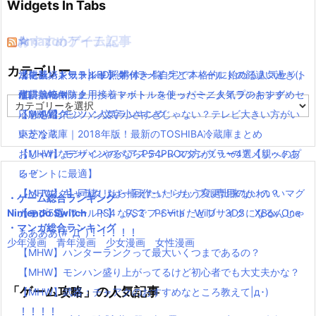
Widgets In Tabs
おすすめゲーム記事
Amazonアイテム
☆
☆
☆
カテゴリー
【モンハンワールド】キャラメイクとフィールドの顔違い過ぎ(;
水耕栽培キット|LED照明付き！自宅で本格的に始める人気セット
ニンテンドースイッチ 本体 一覧
消化器／人気ランキング
´Д｀)www
水耕栽培キット｜ペットボトルを使ったミニタイプのおすすめセ
使い捨てマスク
耐震・転倒防止用接着マット・ストッパー／人気ランキング
カ
【MHW】モンハン文字小さすぎじゃない？テレビ大きい方がい
ットを紹介
応急処置グッツ／人気ランキング
テ
ゴ
いかな？
東芝冷蔵庫｜2018年版！最新のTOSHIBA冷蔵庫まとめ
リ
【MHW】モンハンやるならPS4PROの方がいいの？メリットあ
おしゃれなデザインのペアステンレスタンブラー4選【親へのプ
ー
る？
レゼントに最適】
【MHW】キャラクリは一回作ったらもう変更出来ないの？
【ペアマグ】同棲したら揃えたい！カップル専用のかわいいマグ
・ゲーム総合ランキング
Nintendo Switch
【モンハンワールド】なんでフィードだとブサイクになるんじゃ
カップ5選
PS4
PS3
PSVita
WiiU
3DS
XBox One
・マンガ総合ランキング
ああああ(#ﾟДﾟ)！！！！！
少年漫画
青年漫画
少女漫画
女性漫画
【MHW】ハンターランクって最大いくつまであるの？
【MHW】モンハン盛り上がってるけど初心者でも大丈夫かな？
「ゲーム攻略」の人気記事
【MHW】武器：チャアクのおすすめなところ教えて|д･)
！！！！