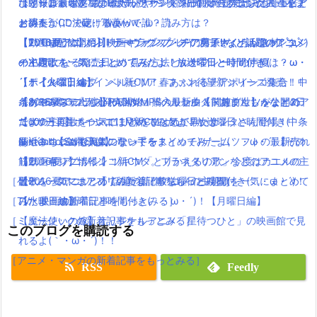
ポインコ新CM「あ！ポテトや〜！」福岡県限定でポイント5倍と
【ワールドオブファイナルファンタジー】オープニング曲「イノ
【朗報】銀魂実写は嘘だった！？実際に問い合わせした人達をま
ひとりぼっち惑星のBGMがサウンドトラックで発売決定！生ピア
お得！
セント²」に決定！瑞葵って誰？読み方は？
とめたよ(｀・ω・´)wwww
ノ演奏がCDで聴けるよ(｀・ω・´)
【動画まとめ】月9ドラマ”ラブソング”の藤原さくらが逸材( ﾟдﾟ )
【TVCM配信開始】映画キングスグレイブ ファイナルファンタジ
【2016夏アニソン】サーヴァンプ・チア男子!!など話題のアニメ
【2016夏アニソン】サーヴァンプ・チア男子!!など話題のアニメ
イイ声！！
ーXV気になる発売日は！見る方法とルナフレーナの声優は？
の主題歌を一気にまとめてみたよ！放送曜日と時間付き(｀・ω・
の主題歌を一気にまとめてみたよ！放送曜日と時間付き(｀・ω・
【ポインコ】dポイント新CM！春あふれるチアポインコ集合！中
「テイルズ オブ ベルセリア」ファン待望新シリーズ発売！！
´)！【火曜日編】
´)！【火曜日編】
条あやみちゃんもかわいい！
ポケモンGOプラス発売開始！購入リンク＆関連グッツをまとめ
【2016夏アニソン】ジョジョ・べルセルク・あまんちゅなどのア
【8/26Mステ出演】RADWIMPSの最新曲【前前前世】が公開2日
【dカード】ポインコ11月新CMは気が早いサンタさん登場！中条
たよ！
ニメの主題歌を一気にまとめてみたよ！放送曜日と時間付き(｀・
で100万再生！ついでにMVをまとめてみたよ！
あやみちゃんも美人になってる！
Nintendo Switch(ニンテンドースイッチ)ゲームソフトの最新売れ
ω・´)！【金曜日編】
最近ニコニコで人気の歌い手をまとめてみたよ(｀・ω・´)【その
【動画有り】ポインコ新CM「とりかえるの歌」今度はカエルの
筋ランキング情報！
【2016夏アニソン】ツキウタ。プラネタリアンなどのアニメの主
1】
［ゲーム・スマホアプリの新着記事をもっとみる］
歌！
題歌を一気にまとめてみたよ！放送曜日と時間付き(｀・ω・´)！
【2016夏アニソン】話題の新作アニメの主題歌を一気にまとめて
［TV・映画の新着記事をもっとみる］
【水曜日編】
みたよ！放送曜日と時間付き(｀・ω・´)！【月曜日編】
［ミュージックの新着記事をもっとみる］
【魔法使いの嫁】オリジナルアニメ「星待つひと」の映画館で見
このブログを購読する
れるよ(｀・ω・´)！！
［アニメ・マンガの新着記事をもっとみる］
RSS
Feedly