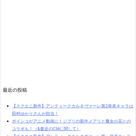
最近の投稿
【スクエニ新作】アンティークカルネヴァーレ第2発表キャラは
田村ゆかりさんが担当！
ポインコがアニメ動画に！ジブリの新作メアリと魔女の花との
コラボも！（&最近のCMに関して）