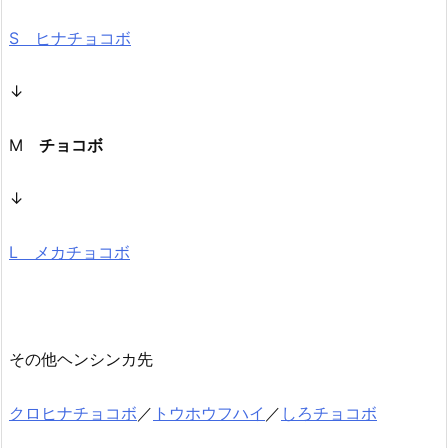
S ヒナチョコボ
↓
M
チョコボ
↓
L メカチョコボ
その他ヘンシンカ先
クロヒナチョコボ
／
トウホウフハイ
／
しろチョコボ