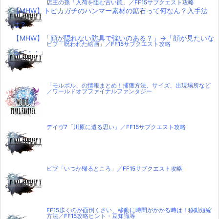
店主の孫「入荷を阻む古い罠」／FF15サブクエスト攻略
【MHW】トビカガチのハンマー素材の鉱石って何なん？入手法
は？
【MHW】「顔が隠れない防具で強いのある？」→「顔が見たいな
ビブ「呪われた絵画」／FF15サブクエスト攻略
ら・・・」
「モルボル」の情報まとめ！捕獲方法、サイズ、出現場所など
／ワールドオブファイナルファンタジー
デイヴ7「川原に遺る思い」／FF15サブクエスト攻略
ビブ「いつか帰るところ」／FF15サブクエスト攻略
FF15歩くのが面倒くさい、移動に時間がかかる時は！移動短縮
方法／FF15攻略ヒント・豆知識等