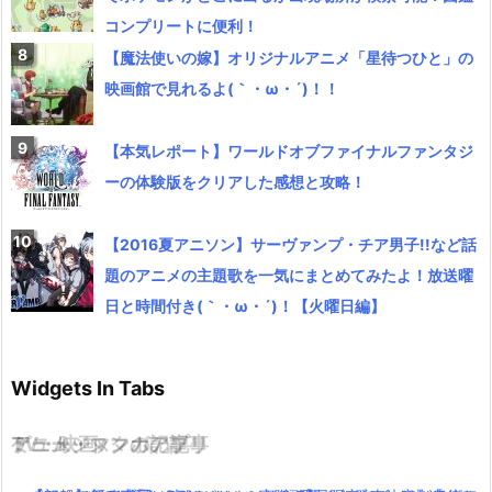
コンプリートに便利！
【魔法使いの嫁】オリジナルアニメ「星待つひと」の
映画館で見れるよ(｀・ω・´)！！
【本気レポート】ワールドオブファイナルファンタジ
ーの体験版をクリアした感想と攻略！
【2016夏アニソン】サーヴァンプ・チア男子!!など話
題のアニメの主題歌を一気にまとめてみたよ！放送曜
日と時間付き(｀・ω・´)！【火曜日編】
Widgets In Tabs
TV・映画
ゲーム・スマホアプリ
アニメ・マンガの記事
ミュージックの記事