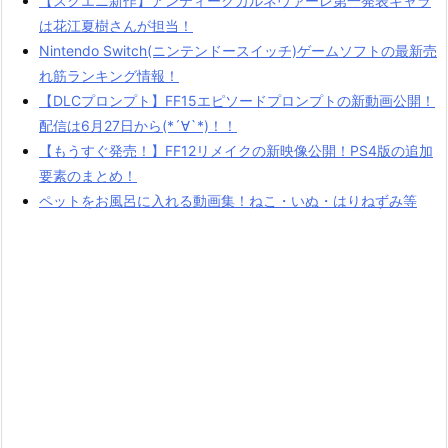
【スクエニ新作】アンティークカルネヴァーレ第一発表キャラ
は花江夏樹さんが担当！
Nintendo Switch(ニンテンドースイッチ)ゲームソフトの最新売
れ筋ランキング情報！
【DLCプロンプト】FF15エピソードプロンプトの新動画公開！
配信は6月27日から(*´∀`*)！！
【もうすぐ発売！】FF12リメイクの新映像公開！PS4版の追加
要素のまとめ！
ペットをお風呂に入れる動画集！ねこ・いぬ・はりねずみ等