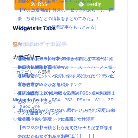
［ミュージックの新着記事をもっとみる］
同梱発売
RSS
Feedly
【10月放送開始】終末のイゼッタのあらすじ・声
優・放送日などの情報をまとめてみたよ！
［アニメ・マンガの新着記事をもっとみる］
Widgets In Tabs
おすすめゲーム記事
Amazonアイテム
☆
☆
☆
カテゴリー
【モンハンワールド】キャラメイクとフィールド
水耕栽培キット|LED照明付き！自宅で本格的に始
ニンテンドースイッチ 本体 一覧
消化器／人気ランキング
の顔違い過ぎ(;´Д｀)www
める人気セット
使い捨てマスク
耐震・転倒防止用接着マット・ストッパー／人気
カ
【MHW】モンハン文字小さすぎじゃない？テレビ
水耕栽培キット｜ペットボトルを使ったミニタイ
ランキング
テ
ゴ
大きい方がいいかな？
プのおすすめセットを紹介
応急処置グッツ／人気ランキング
リ
【MHW】モンハンやるならPS4PROの方がいい
東芝冷蔵庫｜2018年版！最新のTOSHIBA冷蔵庫ま
・ゲーム総合ランキング
ー
Nintendo Switch
PS4
PS3
PSVita
WiiU
3D
の？メリットある？
とめ
S
XBox One
【MHW】キャラクリは一回作ったらもう変更出来
おしゃれなデザインのペアステンレスタンブラー4
・マンガ総合ランキング
ないの？
選【親へのプレゼントに最適】
少年漫画
青年漫画
少女漫画
女性漫画
【モンハンワールド】なんでフィードだとブサイ
【ペアマグ】同棲したら揃えたい！カップル専用
クになるんじゃああああ(#ﾟДﾟ)！！！！！
のかわいいマグカップ5選