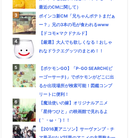
最近のCMに関して）
ポインコ新CM「兄ちゃんポテトまだぁ
ー？」兄の3本の毛が食われるwww
【ドコモ×マクドナルド】
【厳選】大人でも欲しくなる！おしゃ
れなドラクエグッツのまとめ！！
【ポケモンGO】「P-GO SEARCH(ピ
ーゴーサーチ)」でポケモンがどこに出
るか出現場所が検索可能！図鑑コンプ
リートに便利！
【魔法使いの嫁】オリジナルアニメ
「星待つひと」の映画館で見れるよ
(｀・ω・´)！！
【2016夏アニソン】サーヴァンプ・チ
ア男子!!など話題のアニメの主題歌を一