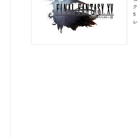
ク
5
レ