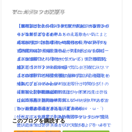
TV・映画
ゲーム・スマホアプリ
アニメ・マンガの記事
ミュージックの記事
【ポインコ】dポイント新CM！春あふれるチアポ
【速報】ポケモンGO日本も配信開始！！ダウンロ
【2016夏アニソン】バッテリー・ダンガンロンパ
【動画まとめ】月9ドラマ”ラブソング”の藤原さく
インコ集合！中条あやみちゃんもかわいい！
ードリンクはここから！
３・レガリアなどのアニメの主題歌を一気にまと
らが逸材( ﾟдﾟ )イイ声！！
【パパパのパァ】ポインコ音頭の長尺ミュージッ
劇場版FF15【KINGSGLAIVE FINAL FANTASY X
めてみたよ！放送曜日と時間付き(｀・ω・´)！
【2016夏アニソン】サーヴァンプ・チア男子!!な
クPVでロッチ登場(｀・ω・´)!【dポイントCM】
V】がフルCG長編映像作品が7月9日より全国ロー
【木曜日編】
ど話題のアニメの主題歌を一気にまとめてみた
ポインコ新CM！「何かに似ている」篇！放送開
ドショーへ
【2016夏アニソン】サーヴァンプ・チア男子!!な
よ！放送曜日と時間付き(｀・ω・´)！【火曜日
始！！【ローソン×ドコモ】
【メビウスFF】Windows版でプレイ可能に！スマ
ど話題のアニメの主題歌を一気にまとめてみた
編】
【その１】ZIP話題の「朝だよ！貝社員」をまとめ
ホとのゲームデータ共有も出来るよ！
よ！放送曜日と時間付き(｀・ω・´)！【火曜日
【2016夏アニソン】話題の新作アニメの主題歌を
てみた( ﾟдﾟ )wwwwww
【DLCプロンプト】FF15エピソードプロンプトの
編】
一気にまとめてみたよ！放送曜日と時間付き(｀・
【本日公開】映画「君の名は。」初日に見に行っ
新動画公開！配信は6月27日から(*´∀`*)！！
【実写化】鋼の錬金術師エドワードエルリック役
ω・´)！【月曜日編】
た人の感想・評判は？
レビュー高評価！DARK SOULS IIIが熱い！！アク
は山田涼介！他にも本田翼、ディーン・フジオ
【600万再生】岡崎体育のミュージックPVあるあ
［TV・映画の新着記事をもっとみる］
ション好きにはたまらない要素満載(｀・ω・´)
カ、松雪泰子らキャスト決定！
るがあるある過ぎと話題( ﾟдﾟ )wwww
［ゲーム・スマホアプリの新着記事をもっとみる］
【祝アニメ化決定！】あの美麗ファンタジー”魔法
ひとりぼっち惑星のBGMがサウンドトラックで発
このブログを購読する
使いの嫁”全3部作！コミックス第6巻・7巻・8巻で
売決定！生ピアノ演奏がCDで聴けるよ(｀・ω・´)