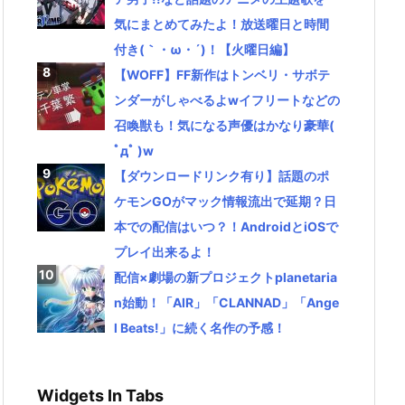
気にまとめてみたよ！放送曜日と時間
付き(｀・ω・´)！【火曜日編】
【WOFF】FF新作はトンベリ・サボテ
ンダーがしゃべるよwイフリートなどの
召喚獣も！気になる声優はかなり豪華(
ﾟдﾟ )w
【ダウンロードリンク有り】話題のポ
ケモンGOがマック情報流出で延期？日
本での配信はいつ？！AndroidとiOSで
プレイ出来るよ！
配信×劇場の新プロジェクトplanetaria
n始動！「AIR」「CLANNAD」「Ange
l Beats!」に続く名作の予感！
Widgets In Tabs