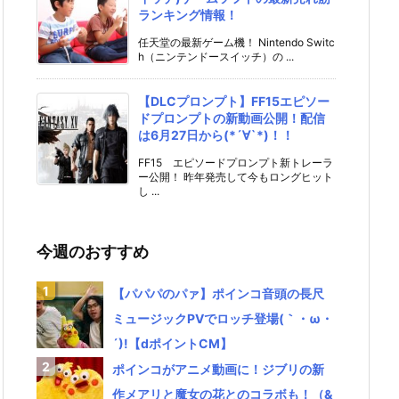
ランキング情報！
任天堂の最新ゲーム機！ Nintendo Switc
h（ニンテンドースイッチ）の ...
【DLCプロンプト】FF15エピソー
ドプロンプトの新動画公開！配信
は6月27日から(*´∀`*)！！
FF15 エピソードプロンプト新トレーラ
ー公開！ 昨年発売して今もロングヒット
し ...
今週のおすすめ
【パパパのパァ】ポインコ音頭の長尺
ミュージックPVでロッチ登場(｀・ω・
´)!【dポイントCM】
ポインコがアニメ動画に！ジブリの新
作メアリと魔女の花とのコラボも！（&