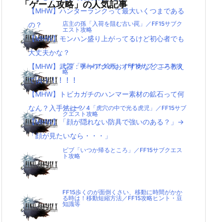
「ゲーム攻略」の人気記事
【MHW】ハンターランクって最大いくつまである
の？
店主の孫「入荷を阻む古い罠」／FF15サブク
エスト攻略
【MHW】モンハン盛り上がってるけど初心者でも
大丈夫かな？
【MHW】武器：チャアクのおすすめなところ教え
ビブ「呪われた絵画」／FF15サブクエスト攻
略
て|д･) ！！！！
【MHW】トビカガチのハンマー素材の鉱石って何
なん？入手法は？
ディーノ4「虎穴の中で光る虎児」／FF15サブ
クエスト攻略
【MHW】「顔が隠れない防具で強いのある？」→
「顔が見たいなら・・・」
ビブ「いつか帰るところ」／FF15サブクエス
ト攻略
FF15歩くのが面倒くさい、移動に時間がかか
る時は！移動短縮方法／FF15攻略ヒント・豆
知識等