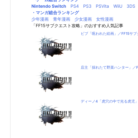
Nintendo Switch
PS4
PS3
PSVita
WiiU
3DS
・マンガ総合ランキング
少年漫画
青年漫画
少女漫画
女性漫画
「FF15サブクエスト攻略」のおすすめ人気記事
ビブ「呪われた絵画」／FF15サ
店主「採れたて野菜ハンター」／F
ディーノ4「虎穴の中で光る虎児」