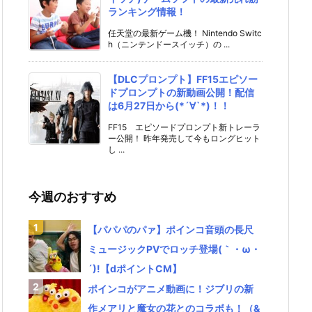
ランキング情報！
任天堂の最新ゲーム機！ Nintendo Switc
h（ニンテンドースイッチ）の ...
【DLCプロンプト】FF15エピソー
ドプロンプトの新動画公開！配信
は6月27日から(*´∀`*)！！
FF15 エピソードプロンプト新トレーラ
ー公開！ 昨年発売して今もロングヒット
し ...
今週のおすすめ
【パパパのパァ】ポインコ音頭の長尺
ミュージックPVでロッチ登場(｀・ω・
´)!【dポイントCM】
ポインコがアニメ動画に！ジブリの新
作メアリと魔女の花とのコラボも！（&