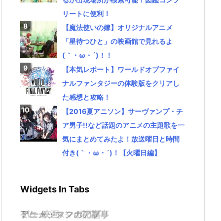
リートに便利！
【魔法使いの嫁】オリジナルアニメ
「星待つひと」の映画館で見れるよ
(｀・ω・´)！！
【本気レポート】ワールドオブファイ
ナルファンタジーの体験版をクリアし
た感想と攻略！
【2016夏アニソン】サーヴァンプ・チ
ア男子!!など話題のアニメの主題歌を一
気にまとめてみたよ！放送曜日と時間
付き(｀・ω・´)！【火曜日編】
Widgets In Tabs
TV・映画
ゲーム・スマホアプリ
アニメ・マンガの記事
ミュージックの記事