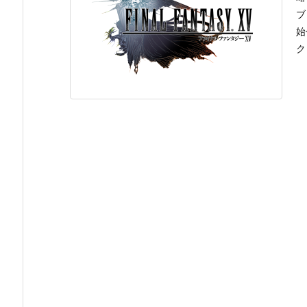
ブ
始
ク