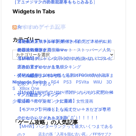
［アニメ・マンガの新着記事をもっとみる］
［ミュージックの新着記事をもっとみる］
Widgets In Tabs
おすすめゲーム記事
Amazonアイテム
☆
☆
☆
カテゴリー
【モンハンワールド】キャラメイクとフィールド
水耕栽培キット|LED照明付き！自宅で本格的に始
ニンテンドースイッチ 本体 一覧
消化器／人気ランキング
の顔違い過ぎ(;´Д｀)www
める人気セット
使い捨てマスク
耐震・転倒防止用接着マット・ストッパー／人気
カ
【MHW】モンハン文字小さすぎじゃない？テレビ
水耕栽培キット｜ペットボトルを使ったミニタイ
ランキング
テ
ゴ
大きい方がいいかな？
プのおすすめセットを紹介
応急処置グッツ／人気ランキング
リ
【MHW】モンハンやるならPS4PROの方がいい
東芝冷蔵庫｜2018年版！最新のTOSHIBA冷蔵庫ま
・ゲーム総合ランキング
ー
Nintendo Switch
PS4
PS3
PSVita
WiiU
3D
の？メリットある？
とめ
S
XBox One
【MHW】キャラクリは一回作ったらもう変更出来
おしゃれなデザインのペアステンレスタンブラー4
・マンガ総合ランキング
ないの？
選【親へのプレゼントに最適】
少年漫画
青年漫画
少女漫画
女性漫画
【モンハンワールド】なんでフィードだとブサイ
【ペアマグ】同棲したら揃えたい！カップル専用
クになるんじゃああああ(#ﾟДﾟ)！！！！！
のかわいいマグカップ5選
「ゲーム攻略」の人気記事
【MHW】ハンターランクって最大いくつまである
の？
店主の孫「入荷を阻む古い罠」／FF15サブク