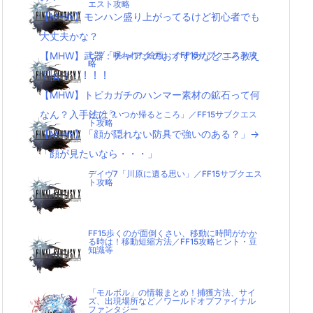
エスト攻略
【MHW】モンハン盛り上がってるけど初心者でも
大丈夫かな？
【MHW】武器：チャアクのおすすめなところ教え
ビブ「呪われた絵画」／FF15サブクエスト攻
略
て|д･) ！！！！
【MHW】トビカガチのハンマー素材の鉱石って何
なん？入手法は？
ビブ「いつか帰るところ」／FF15サブクエス
ト攻略
【MHW】「顔が隠れない防具で強いのある？」→
「顔が見たいなら・・・」
デイヴ7「川原に遺る思い」／FF15サブクエス
ト攻略
FF15歩くのが面倒くさい、移動に時間がかか
る時は！移動短縮方法／FF15攻略ヒント・豆
知識等
「モルボル」の情報まとめ！捕獲方法、サイ
ズ、出現場所など／ワールドオブファイナル
ファンタジー