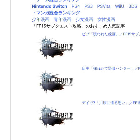
Nintendo Switch
PS4
PS3
PSVita
WiiU
3DS
・マンガ総合ランキング
少年漫画
青年漫画
少女漫画
女性漫画
「FF15サブクエスト攻略」のおすすめ人気記事
ビブ「呪われた絵画」／FF15サ
店主「採れたて野菜ハンター」／F
デイヴ7「川原に遺る思い」／FF