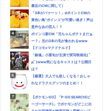
最近のCMに関して）
「3本がパァーッ！」dポイントCMの
黄色い鳥”ポインコ”が可愛い過ぎ！声は
意外なあの芸人！？
ポインコ新CM「兄ちゃんポテトまだぁ
ー？」兄の3本の毛が食われるwww
【ドコモ×マクドナルド】
「銀魂」小栗旬が主演で実写映画化( ﾟ
дﾟ )www気になるキャストは？公開日
は？
【厳選】大人でも欲しくなる！おしゃ
れなドラクエグッツのまとめ！！
【ポケモンGO】「P-GO SEARCH(ピ
ーゴーサーチ)」でポケモンがどこに出
るか出現場所が検索可能！図鑑コンプ