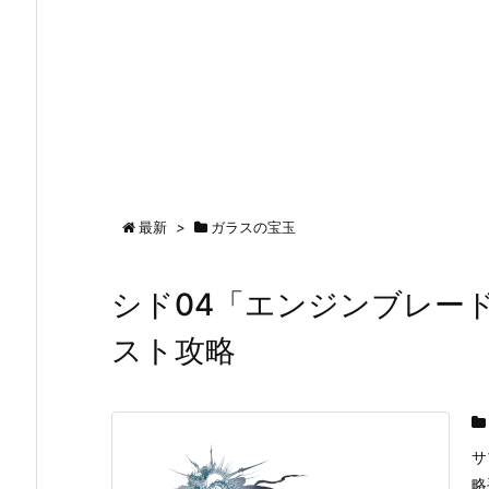
最新
>
ガラスの宝玉
シド04「エンジンブレード
スト攻略
サ
略