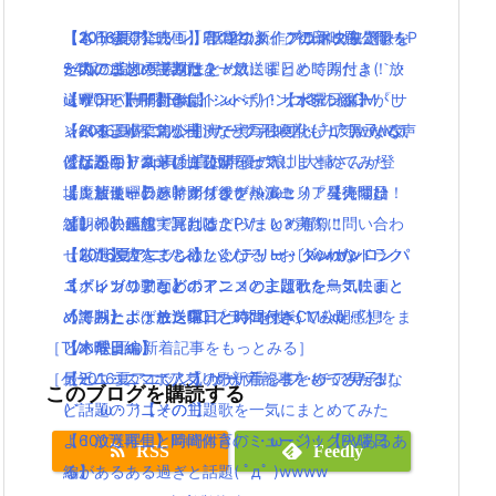
【本日公開】映画「君の名は。」初日に見に行っ
【もうすぐ発売！】FF12リメイクの新映像公開！P
【2016夏アニソン】話題の新作アニメの主題歌を
【2016夏アニソン】ツキウタ。プラネタリアンな
た人の感想・評判は？
S4版の追加要素のまとめ！
一気にまとめてみたよ！放送曜日と時間付き(｀・
どのアニメの主題歌を一気にまとめてみたよ！放
【サンバーイ】dポイントポインコ冬の新CM「サ
【WOFF】FF新作はトンベリ・サボテンダーがし
ω・´)！【月曜日編】
送曜日と時間付き(｀・ω・´)！【水曜日編】
ンバイ三唱」篇公開！
ゃべるよwイフリートなどの召喚獣も！気になる声
「銀魂」小栗旬が主演で実写映画化( ﾟдﾟ )www気
【2016夏アニソン】サーヴァンプ・チア男子!!な
【伝説回】zip貝社員に声優の浪川大輔さんが登
優はかなり豪華( ﾟдﾟ )w
になるキャストは？公開日は？
ど話題のアニメの主題歌を一気にまとめてみた
場！新キャラハマグリ役を熱演！
【レビュー】テイルズオブベルセリア発売開始！
【魔法使いの嫁】オリジナルアニメ「星待つひ
よ！放送曜日と時間付き(｀・ω・´)！【火曜日
【朗報】銀魂実写は嘘だった！？実際に問い合わ
プレイの感想・評判は？PVまとめ有り！
と」の映画館で見れるよ(｀・ω・´)！！
編】
せした人達をまとめたよ(｀・ω・´)wwww
【厳選】大人でも欲しくなる！おしゃれなドラク
【2016夏アニソン】バッテリー・ダンガンロンパ
【2016夏アニソン】バッテリー・ダンガンロンパ
【ポインコ動画】ポインコとよばれた鳥！映画
エグッツのまとめ！！
３・レガリアなどのアニメの主題歌を一気にまと
３・レガリアなどのアニメの主題歌を一気にまと
「海賊とよばれた男」とのコラボCM公開！
【評判】ポケモンGOプラスを使ってみた感想をま
めてみたよ！放送曜日と時間付き(｀・ω・´)！
めてみたよ！放送曜日と時間付き(｀・ω・´)！
［TV・映画の新着記事をもっとみる］
とめたよ！
【木曜日編】
【木曜日編】
［ゲーム・スマホアプリの新着記事をもっとみる］
【2016夏アニソン】サーヴァンプ・チア男子!!な
最近ニコニコで人気の歌い手をまとめてみたよ
このブログを購読する
ど話題のアニメの主題歌を一気にまとめてみた
(｀・ω・´)【その1】
よ！放送曜日と時間付き(｀・ω・´)！【火曜日
【600万再生】岡崎体育のミュージックPVあるあ
RSS
Feedly
編】
るがあるある過ぎと話題( ﾟдﾟ )wwww