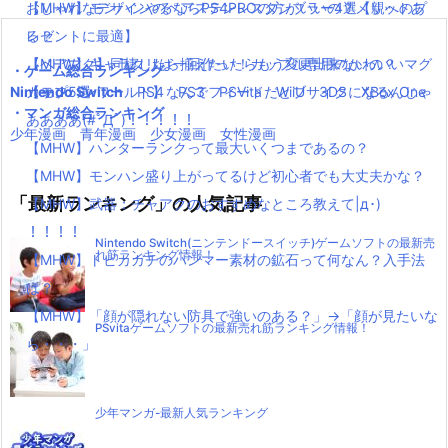
【MHW】モンハンやるならPS4PROの方がいいの？メリットあ
おしゃれなデザインのペアステンレスタンブラー4選【親へのプ
ー
る？
レゼントに最適】
【MHW】キャラクリは一回作ったらもう変更出来ないの？
【ペアマグ】同棲したら揃えたい！カップル専用のかわいいマグ
・ゲーム総合ランキング
Nintendo Switch
【モンハンワールド】なんでフィードだとブサイクになるんじゃ
カップ5選
PS4
PS3
PSVita
WiiU
3DS
XBox One
・マンガ総合ランキング
ああああ(#ﾟДﾟ)！！！！！
少年漫画
青年漫画
少女漫画
女性漫画
【MHW】ハンターランクって最大いくつまであるの？
【MHW】モンハン盛り上がってるけど初心者でも大丈夫かな？
「最新ランキング」の人気記事
【MHW】武器：チャアクのおすすめなところ教えて|д･)
！！！！
Nintendo Switch(ニンテンドースイッチ)ゲームソフトの最新売
れ筋ランキング情報！
【MHW】トビカガチのハンマー素材の鉱石って何なん？入手法
は？
【MHW】「顔が隠れない防具で強いのある？」→「顔が見たいな
PSvitaゲームソフトの最新売れ筋ランキング情報！
ら・・・」
少年マンガ-最新人気ランキング