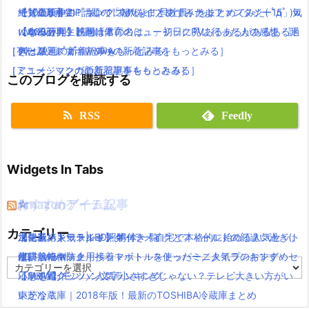
【その１】ZIP話題の「朝だよ！貝社員」をまとめてみた( ﾟдﾟ )w
絶賛上映中の「キングスグレイブ ファイナルファンタジー15」気
ーズ最新作！
で100万再生！ついでにMVをまとめてみたよ！
wwwww
になる評判・感想は？
【本日公開】映画「君の名は。」初日に見に行った人の感想・評
【600万再生】岡崎体育のミュージックPVあるあるがあるある過
［TV・映画の新着記事をもっとみる］
［ゲーム・スマホアプリの新着記事をもっとみる］
判は？
ぎと話題( ﾟдﾟ )wwww
［アニメ・マンガの新着記事をもっとみる］
［ミュージックの新着記事をもっとみる］
このブログを購読する
RSS
Feedly
Widgets In Tabs
おすすめゲーム記事
Amazonアイテム
☆
☆
☆
カテゴリー
【モンハンワールド】キャラメイクとフィールドの顔違い過ぎ(;
水耕栽培キット|LED照明付き！自宅で本格的に始める人気セット
ニンテンドースイッチ 本体 一覧
消化器／人気ランキング
´Д｀)www
水耕栽培キット｜ペットボトルを使ったミニタイプのおすすめセ
使い捨てマスク
耐震・転倒防止用接着マット・ストッパー／人気ランキング
カ
【MHW】モンハン文字小さすぎじゃない？テレビ大きい方がい
ットを紹介
応急処置グッツ／人気ランキング
テ
ゴ
いかな？
東芝冷蔵庫｜2018年版！最新のTOSHIBA冷蔵庫まとめ
リ