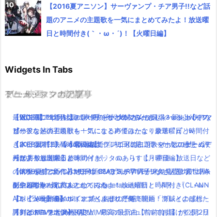
【2016夏アニソン】サーヴァンプ・チア男子!!など話
題のアニメの主題歌を一気にまとめてみたよ！放送曜
日と時間付き(｀・ω・´)！【火曜日編】
Widgets In Tabs
TV・映画
ゲーム・スマホアプリ
アニメ・マンガの記事
ミュージックの記事
【伝説回】zip貝社員に声優の浪川大輔さんが登場！新キャラハマ
【WOFF】FF新作はトンベリ・サボテンダーがしゃべるよwイフ
【2016夏アニソン】バッテリー・ダンガンロンパ３・レガリアな
最近ニコニコで人気の歌い手をまとめてみたよ(｀・ω・´)【その
グリ役を熱演！
リートなどの召喚獣も！気になる声優はかなり豪華( ﾟдﾟ )w
どのアニメの主題歌を一気にまとめてみたよ！放送曜日と時間付
1】
【本日公開】映画「君の名は。」初日に見に行った人の感想・評
【メビウスFF】Windows版でプレイ可能に！スマホとのゲームデ
き(｀・ω・´)！【木曜日編】
【2016夏アニソン】話題の新作アニメの主題歌を一気にまとめて
判は？
ータ共有も出来るよ！
【10月放送開始】終末のイゼッタのあらすじ・声優・放送日など
みたよ！放送曜日と時間付き(｀・ω・´)！【月曜日編】
【dカード】ポインコ11月新CMは気が早いサンタさん登場！中条
【メタルギア新作】METAL GEAR SURVIVEが来年発売！異世界×
の情報をまとめてみたよ！
【2016夏アニソン】サーヴァンプ・チア男子!!など話題のアニメ
あやみちゃんも美人になってる！
ゾンビでサバイバル！
配信×劇場の新プロジェクトplanetarian始動！「AIR」「CLANN
の主題歌を一気にまとめてみたよ！放送曜日と時間付き(｀・ω・
【ポインコ動画】ポインコとよばれた鳥！映画「海賊とよばれた
【レビュー】テイルズオブベルセリア発売開始！プレイの感想・
AD」「Angel Beats!」に続く名作の予感！
´)！【火曜日編】
男」とのコラボCM公開！
評判は？PVまとめ有り！
「アイドルマスター」史上、最高のビジュアルでお届けするシリ
【8/26Mステ出演】RADWIMPSの最新曲【前前前世】が公開2日