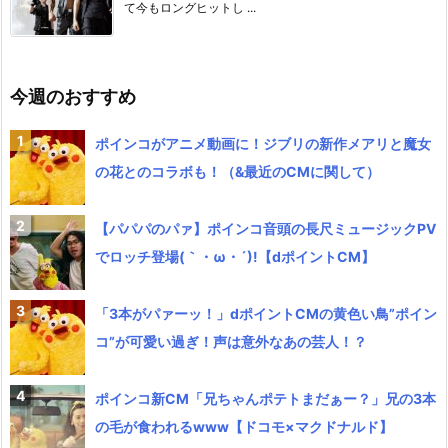
て今もロングヒットし ...
今週のおすすめ
ポインコがアニメ動画に！ジブリの新作メアリと魔女
の花とのコラボも！（&最近のCMに関して）
【パパパのパァ】ポインコ音頭の長尺ミュージックPV
でロッチ登場(｀・ω・´)!【dポイントCM】
「3本がパァーッ！」dポイントCMの黄色い鳥”ポイン
コ”が可愛い過ぎ！声は意外なあの芸人！？
ポインコ新CM「兄ちゃんポテトまだぁー？」兄の3本
の毛が食われるwww【ドコモ×マクドナルド】