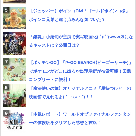
【ジュッパー】ポインコCM「ゴールドポインコ様」
ポインコ兄弟と違う点みんな気づいた？
「銀魂」小栗旬が主演で実写映画化( ﾟдﾟ )www気にな
るキャストは？公開日は？
【ポケモンGO】「P-GO SEARCH(ピーゴーサーチ)」
でポケモンがどこに出るか出現場所が検索可能！図鑑
コンプリートに便利！
【魔法使いの嫁】オリジナルアニメ「星待つひと」の
映画館で見れるよ(｀・ω・´)！！
【本気レポート】ワールドオブファイナルファンタジ
ーの体験版をクリアした感想と攻略！