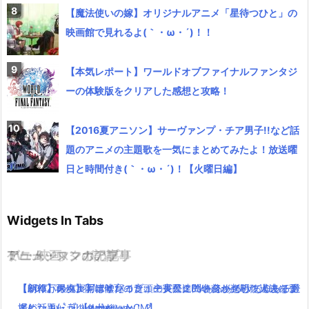
【魔法使いの嫁】オリジナルアニメ「星待つひと」の
映画館で見れるよ(｀・ω・´)！！
【本気レポート】ワールドオブファイナルファンタジ
ーの体験版をクリアした感想と攻略！
【2016夏アニソン】サーヴァンプ・チア男子!!など話
題のアニメの主題歌を一気にまとめてみたよ！放送曜
日と時間付き(｀・ω・´)！【火曜日編】
Widgets In Tabs
TV・映画
ゲーム・スマホアプリ
アニメ・マンガの記事
ミュージックの記事
【パパパのパァ】ポインコ音頭の長尺ミュージックPVでロッチ登
【新作】メタルギアサバイブ、主人公達の名前が判明！過去に登
【朗報】銀魂実写は嘘だった！？実際に問い合わせした人達をま
【600万再生】岡崎体育のミュージックPVあるあるがあるある過
場(｀・ω・´)!【dポイントCM】
場したキャラクターだった！？
とめたよ(｀・ω・´)wwww
ぎと話題( ﾟдﾟ )wwww