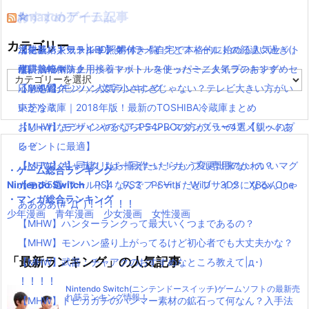
おすすめゲーム記事
Amazonアイテム
☆
☆
☆
カテゴリー
【モンハンワールド】キャラメイクとフィールドの顔違い過ぎ(;
水耕栽培キット|LED照明付き！自宅で本格的に始める人気セット
ニンテンドースイッチ 本体 一覧
消化器／人気ランキング
´Д｀)www
水耕栽培キット｜ペットボトルを使ったミニタイプのおすすめセ
使い捨てマスク
耐震・転倒防止用接着マット・ストッパー／人気ランキング
カ
【MHW】モンハン文字小さすぎじゃない？テレビ大きい方がい
ットを紹介
応急処置グッツ／人気ランキング
テ
ゴ
いかな？
東芝冷蔵庫｜2018年版！最新のTOSHIBA冷蔵庫まとめ
リ
【MHW】モンハンやるならPS4PROの方がいいの？メリットあ
おしゃれなデザインのペアステンレスタンブラー4選【親へのプ
ー
る？
レゼントに最適】
【MHW】キャラクリは一回作ったらもう変更出来ないの？
【ペアマグ】同棲したら揃えたい！カップル専用のかわいいマグ
・ゲーム総合ランキング
Nintendo Switch
【モンハンワールド】なんでフィードだとブサイクになるんじゃ
カップ5選
PS4
PS3
PSVita
WiiU
3DS
XBox One
・マンガ総合ランキング
ああああ(#ﾟДﾟ)！！！！！
少年漫画
青年漫画
少女漫画
女性漫画
【MHW】ハンターランクって最大いくつまであるの？
【MHW】モンハン盛り上がってるけど初心者でも大丈夫かな？
「最新ランキング」の人気記事
【MHW】武器：チャアクのおすすめなところ教えて|д･)
！！！！
Nintendo Switch(ニンテンドースイッチ)ゲームソフトの最新売
れ筋ランキング情報！
【MHW】トビカガチのハンマー素材の鉱石って何なん？入手法