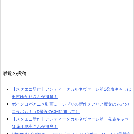
最近の投稿
【スクエニ新作】アンティークカルネヴァーレ第2発表キャラは
田村ゆかりさんが担当！
ポインコがアニメ動画に！ジブリの新作メアリと魔女の花との
コラボも！（&最近のCMに関して）
【スクエニ新作】アンティークカルネヴァーレ第一発表キャラ
は花江夏樹さんが担当！
Nintendo Switch(ニンテンドースイッチ)ゲームソフトの最新売