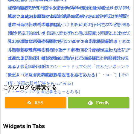
【うれしかろー】ポインコ8月新CM今度は大量のヒナポインコ！
ついに発売PSVR！遊べるビックタイトルをまとめたよ！
配信×劇場の新プロジェクトplanetarian始動！「AIR」「CLANN
【2016夏アニソン】バッテリー・ダンガンロンパ３・レガリアな
堤真一と弟のコラボCMも！今ならぬいぐるみストラップもらえ
【ダウンロードリンク有り】話題のポケモンGOがマック情報流
AD」「Angel Beats!」に続く名作の予感！
どのアニメの主題歌を一気にまとめてみたよ！放送曜日と時間付
る！
出で延期？日本での配信はいつ？！AndroidとiOSでプレイ出来る
【本日公開】映画「君の名は。」初日に見に行った人の感想・評
き(｀・ω・´)！【木曜日編】
【ポインコ動画】ポインコとよばれた鳥！映画「海賊とよばれた
よ！
判は？
【2016夏アニソン】話題の新作アニメの主題歌を一気にまとめて
男」とのコラボCM公開！
【データコピー完了待ち】FF15のダウンロード時間長過ぎ！どの
【2016夏アニソン】話題の新作アニメの主題歌を一気にまとめて
みたよ！放送曜日と時間付き(｀・ω・´)！【月曜日編】
【朗報】銀魂実写は嘘だった！？実際に問い合わせした人達をま
くらいかかる？早くダウンロードするには？
みたよ！放送曜日と時間付き(｀・ω・´)！【月曜日編】
【2016夏アニソン】ジョジョ・べルセルク・あまんちゅなどのア
とめたよ(｀・ω・´)wwww
ポケモンGOプラス発売開始！購入リンク＆関連グッツをまとめ
【魔法使いの嫁】オリジナルアニメ「星待つひと」の映画館で見
ニメの主題歌を一気にまとめてみたよ！放送曜日と時間付き(｀・
ネット限定！ポインコのショートドラマ公開「住みたい県ランキ
たよ！
れるよ(｀・ω・´)！！
ω・´)！【金曜日編】
［ゲーム・スマホアプリの新着記事をもっとみる］
［アニメ・マンガの新着記事をもっとみる］
ング」「県境」の2本立て！
最近ニコニコで人気の歌い手をまとめてみたよ(｀・ω・´)【その
［TV・映画の新着記事をもっとみる］
1】
このブログを購読する
［ミュージックの新着記事をもっとみる］
RSS
Feedly
Widgets In Tabs