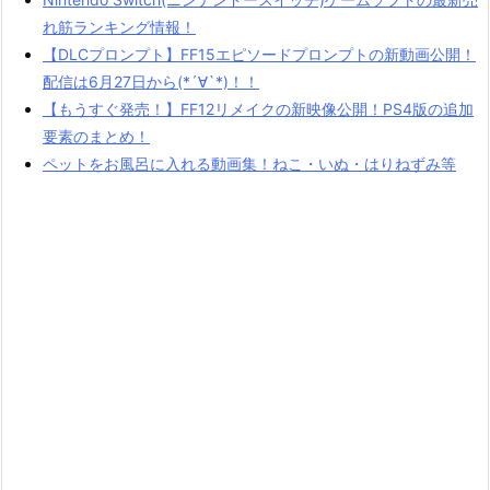
れ筋ランキング情報！
【DLCプロンプト】FF15エピソードプロンプトの新動画公開！
配信は6月27日から(*´∀`*)！！
【もうすぐ発売！】FF12リメイクの新映像公開！PS4版の追加
要素のまとめ！
ペットをお風呂に入れる動画集！ねこ・いぬ・はりねずみ等