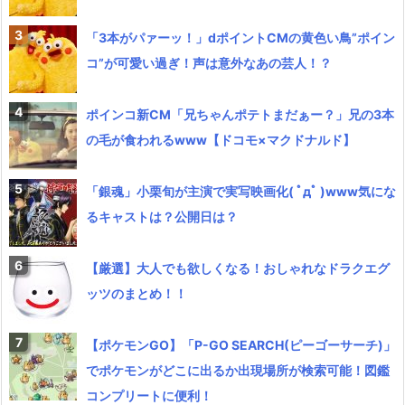
「3本がパァーッ！」dポイントCMの黄色い鳥”ポイン
コ”が可愛い過ぎ！声は意外なあの芸人！？
ポインコ新CM「兄ちゃんポテトまだぁー？」兄の3本
の毛が食われるwww【ドコモ×マクドナルド】
「銀魂」小栗旬が主演で実写映画化( ﾟдﾟ )www気にな
るキャストは？公開日は？
【厳選】大人でも欲しくなる！おしゃれなドラクエグ
ッツのまとめ！！
【ポケモンGO】「P-GO SEARCH(ピーゴーサーチ)」
でポケモンがどこに出るか出現場所が検索可能！図鑑
コンプリートに便利！