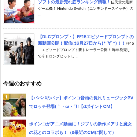
ソフトの最新売れ筋ランキング情報！
任天堂の最新
ゲーム機！ Nintendo Switch（ニンテンドースイッチ）の
...
【DLCプロンプト】FF15エピソードプロンプトの
新動画公開！配信は6月27日から(*´∀`*)！！
FF15
エピソードプロンプト新トレーラー公開！ 昨年発売し
て今もロングヒットし ...
今週のおすすめ
【パパパのパァ】ポインコ音頭の長尺ミュージックPV
でロッチ登場(｀・ω・´)!【dポイントCM】
ポインコがアニメ動画に！ジブリの新作メアリと魔女
の花とのコラボも！（&最近のCMに関して）