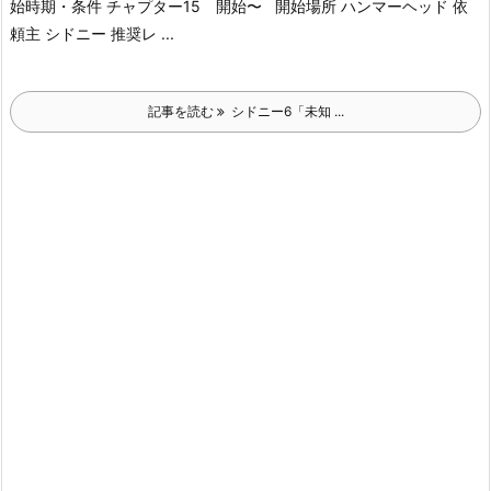
始時期・条件 チャプター15 開始〜 開始場所 ハンマーヘッド 依
頼主 シドニー 推奨レ ...
記事を読む
シドニー6「未知 ...