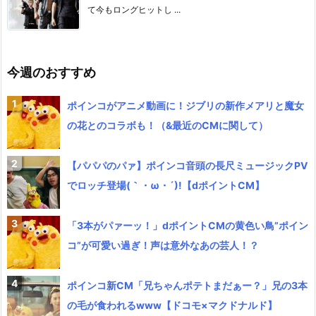
て今もロングヒットし ...
今週のおすすめ
ポインコがアニメ動画に！ジブリの新作メアリと魔女
の花とのコラボも！（&最近のCMに関して）
【パパパのパァ】ポインコ音頭の長尺ミュージックPV
でロッチ登場(｀・ω・´)!【dポイントCM】
「3本がパァーッ！」dポイントCMの黄色い鳥”ポイン
コ”が可愛い過ぎ！声は意外なあの芸人！？
ポインコ新CM「兄ちゃんポテトまだぁー？」兄の3本
の毛が食われるwww【ドコモ×マクドナルド】