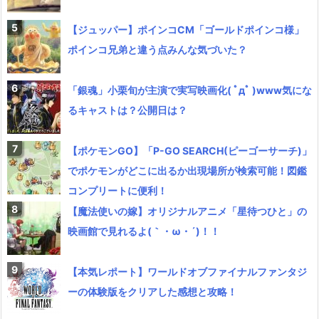
【ジュッパー】ポインコCM「ゴールドポインコ様」
ポインコ兄弟と違う点みんな気づいた？
「銀魂」小栗旬が主演で実写映画化( ﾟдﾟ )www気にな
るキャストは？公開日は？
【ポケモンGO】「P-GO SEARCH(ピーゴーサーチ)」
でポケモンがどこに出るか出現場所が検索可能！図鑑
コンプリートに便利！
【魔法使いの嫁】オリジナルアニメ「星待つひと」の
映画館で見れるよ(｀・ω・´)！！
【本気レポート】ワールドオブファイナルファンタジ
ーの体験版をクリアした感想と攻略！