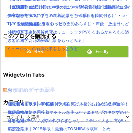
【伝説回】zip貝社員に声優の浪川大輔さんが登場！新キャラハマ
ーズ最新作！
【魔法使いの嫁】オリジナルアニメ「星待つひと」の映画館で見
【2016夏アニソン】サーヴァンプ・チア男子!!など話題のアニメ
［ゲーム・スマホアプリの新着記事をもっとみる］
グリ役を熱演！
れるよ(｀・ω・´)！！
の主題歌を一気にまとめてみたよ！放送曜日と時間付き(｀・ω・
［TV・映画の新着記事をもっとみる］
【10月放送開始】終末のイゼッタのあらすじ・声優・放送日など
´)！【火曜日編】
の情報をまとめてみたよ！
【600万再生】岡崎体育のミュージックPVあるあるがあるある過
このブログを購読する
［アニメ・マンガの新着記事をもっとみる］
ぎと話題( ﾟдﾟ )wwww
［ミュージックの新着記事をもっとみる］
RSS
Feedly
Widgets In Tabs
おすすめゲーム記事
Amazonアイテム
☆
☆
☆
カテゴリー
【モンハンワールド】キャラメイクとフィールドの顔違い過ぎ(;
水耕栽培キット|LED照明付き！自宅で本格的に始める人気セット
ニンテンドースイッチ 本体 一覧
消化器／人気ランキング
´Д｀)www
水耕栽培キット｜ペットボトルを使ったミニタイプのおすすめセ
使い捨てマスク
耐震・転倒防止用接着マット・ストッパー／人気ランキング
カ
【MHW】モンハン文字小さすぎじゃない？テレビ大きい方がい
ットを紹介
応急処置グッツ／人気ランキング
テ
ゴ
いかな？
東芝冷蔵庫｜2018年版！最新のTOSHIBA冷蔵庫まとめ