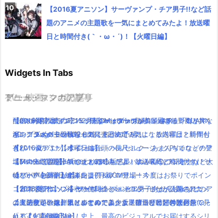
【2016夏アニソン】サーヴァンプ・チア男子!!など話
題のアニメの主題歌を一気にまとめてみたよ！放送曜
日と時間付き(｀・ω・´)！【火曜日編】
Widgets In Tabs
TV・映画
ゲーム・スマホアプリ
アニメ・マンガの記事
ミュージックの記事
【dカード】ポインコ12月新CMはアップルペイ編で綾野剛と共
ついに今年発売のFF15！限定パッケージが美麗過ぎる！！！
配信×劇場の新プロジェクトplanetarian始動！「AIR」「CLANN
【2016夏アニソン】バッテリー・ダンガンロンパ３・レガリアな
演！コラボグッツ情報も！
キングダムハーツHD2.8の発売日決定！気になる内容は？新作も
AD」「Angel Beats!」に続く名作の予感！
どのアニメの主題歌を一気にまとめてみたよ！放送曜日と時間付
【パパパのパァ】ポインコ音頭の長尺ミュージックPVでロッチ登
有り！
【2016夏アニソン】ジョジョ・べルセルク・あまんちゅなどのア
き(｀・ω・´)！【木曜日編】
場(｀・ω・´)!【dポイントCM】
【Twitterで話題】「ひとりぼっち惑星」のみんなに伝えたい！せ
ニメの主題歌を一気にまとめてみたよ！放送曜日と時間付き(｀・
【Mステで話題】Aimer(エメ)の新アルバム！RAD,ワンオクなど大
【パパパのパァ】ポインコ7月新CM登場！今度はお祭りでポイン
つない声を受信してみたよ(´・ω・｀)
ω・´)！【金曜日編】
物アーティストが全楽曲提供＆プロデュース！
コ音頭でかわいい浴衣の仲間達と♪
【ガスト新作】ブルーリフレクションのムービーが公開された
【2016夏アニソン】サーヴァンプ・チア男子!!など話題のアニメ
【2016夏アニソン】ジョジョ・べルセルク・あまんちゅなどのア
【魔法使いの嫁】オリジナルアニメ「星待つひと」の映画館で見
よ！デザインは岸田メルなので美少女・アトリエ好きは必見！
の主題歌を一気にまとめてみたよ！放送曜日と時間付き(｀・ω・
ニメの主題歌を一気にまとめてみたよ！放送曜日と時間付き(｀・
れるよ(｀・ω・´)！！
「アイドルマスター」史上、最高のビジュアルでお届けするシリ
´)！【火曜日編】
ω・´)！【金曜日編】