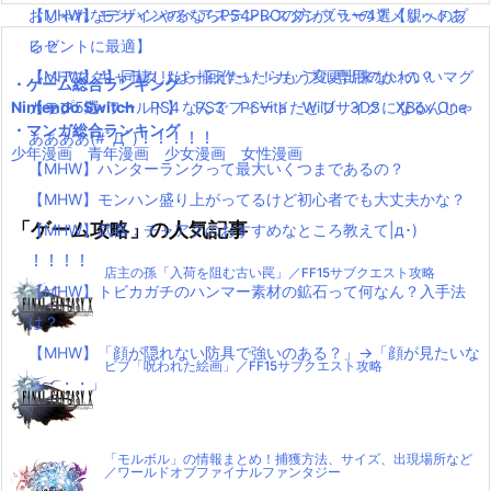
リ
【MHW】モンハンやるならPS4PROの方がいいの？メリットあ
おしゃれなデザインのペアステンレスタンブラー4選【親へのプ
ー
る？
レゼントに最適】
【MHW】キャラクリは一回作ったらもう変更出来ないの？
【ペアマグ】同棲したら揃えたい！カップル専用のかわいいマグ
・ゲーム総合ランキング
Nintendo Switch
【モンハンワールド】なんでフィードだとブサイクになるんじゃ
カップ5選
PS4
PS3
PSVita
WiiU
3DS
XBox One
・マンガ総合ランキング
ああああ(#ﾟДﾟ)！！！！！
少年漫画
青年漫画
少女漫画
女性漫画
【MHW】ハンターランクって最大いくつまであるの？
【MHW】モンハン盛り上がってるけど初心者でも大丈夫かな？
「ゲーム攻略」の人気記事
【MHW】武器：チャアクのおすすめなところ教えて|д･)
！！！！
店主の孫「入荷を阻む古い罠」／FF15サブクエスト攻略
【MHW】トビカガチのハンマー素材の鉱石って何なん？入手法
は？
【MHW】「顔が隠れない防具で強いのある？」→「顔が見たいな
ビブ「呪われた絵画」／FF15サブクエスト攻略
ら・・・」
「モルボル」の情報まとめ！捕獲方法、サイズ、出現場所など
／ワールドオブファイナルファンタジー