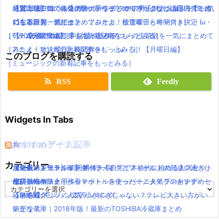
【実写化】鋼の錬金術師エドワードエルリック役は山田涼介！他
絶賛上映中の「キングスグレイブ ファイナルファンタジー15」気
【2016夏アニソン】サーヴァンプ・チア男子!!など話題のアニメ
最近ニコニコで人気の歌い手をまとめてみたよ(｀・ω・´)【その
にも本田翼、ディーン・フジオカ、松雪泰子らキャスト決定！
になる評判・感想は？
の主題歌を一気にまとめてみたよ！放送曜日と時間付き(｀・ω・
1】
［TV・映画の新着記事をもっとみる］
［ゲーム・スマホアプリの新着記事をもっとみる］
´)！【火曜日編】
【2016夏アニソン】話題の新作アニメの主題歌を一気にまとめて
［アニメ・マンガの新着記事をもっとみる］
みたよ！放送曜日と時間付き(｀・ω・´)！【月曜日編】
このブログを購読する
［ミュージックの新着記事をもっとみる］
RSS
Feedly
Widgets In Tabs
おすすめゲーム記事
Amazonアイテム
☆
☆
☆
カテゴリー
【モンハンワールド】キャラメイクとフィールドの顔違い過ぎ(;
水耕栽培キット|LED照明付き！自宅で本格的に始める人気セット
ニンテンドースイッチ 本体 一覧
消化器／人気ランキング
´Д｀)www
水耕栽培キット｜ペットボトルを使ったミニタイプのおすすめセ
使い捨てマスク
耐震・転倒防止用接着マット・ストッパー／人気ランキング
カ
【MHW】モンハン文字小さすぎじゃない？テレビ大きい方がい
ットを紹介
応急処置グッツ／人気ランキング
テ
ゴ
いかな？
東芝冷蔵庫｜2018年版！最新のTOSHIBA冷蔵庫まとめ
リ