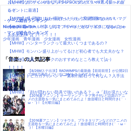
【MHW】モンハンやるならPS4PROの方がいいの？メリットあ
おしゃれなデザインのペアステンレスタンブラー4選【親へのプ
ー
る？
レゼントに最適】
【MHW】キャラクリは一回作ったらもう変更出来ないの？
【ペアマグ】同棲したら揃えたい！カップル専用のかわいいマグ
・ゲーム総合ランキング
Nintendo Switch
【モンハンワールド】なんでフィードだとブサイクになるんじゃ
カップ5選
PS4
PS3
PSVita
WiiU
3DS
XBox One
・マンガ総合ランキング
ああああ(#ﾟДﾟ)！！！！！
少年漫画
青年漫画
少女漫画
女性漫画
【MHW】ハンターランクって最大いくつまであるの？
【MHW】モンハン盛り上がってるけど初心者でも大丈夫かな？
「音楽」の人気記事
【MHW】武器：チャアクのおすすめなところ教えて|д･)
！！！！
【8/26Mステ出演】RADWIMPSの最新曲【前前前世】が公開2日
で100万再生！ついでにMVをまとめてみたよ！
【MHW】トビカガチのハンマー素材の鉱石って何なん？入手法
は？
【MHW】「顔が隠れない防具で強いのある？」→「顔が見たいな
【2016夏アニソン】サーヴァンプ・チア男子!!など話題のアニ
メの主題歌を一気にまとめてみたよ！放送曜日と時間付き(｀・
ら・・・」
ω・´)！【火曜日編】
【2016夏アニソン】ツキウタ。プラネタリアンなどのアニメの
主題歌を一気にまとめてみたよ！放送曜日と時間付き(｀・ω・
´)！【水曜日編】