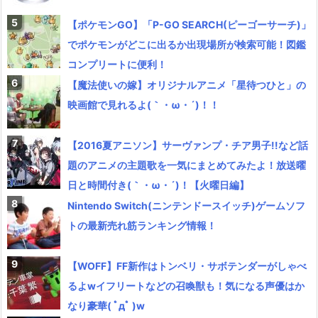
【ポケモンGO】「P-GO SEARCH(ピーゴーサーチ)」
でポケモンがどこに出るか出現場所が検索可能！図鑑
コンプリートに便利！
【魔法使いの嫁】オリジナルアニメ「星待つひと」の
映画館で見れるよ(｀・ω・´)！！
【2016夏アニソン】サーヴァンプ・チア男子!!など話
題のアニメの主題歌を一気にまとめてみたよ！放送曜
日と時間付き(｀・ω・´)！【火曜日編】
Nintendo Switch(ニンテンドースイッチ)ゲームソフ
トの最新売れ筋ランキング情報！
【WOFF】FF新作はトンベリ・サボテンダーがしゃべ
るよwイフリートなどの召喚獣も！気になる声優はか
なり豪華( ﾟдﾟ )w