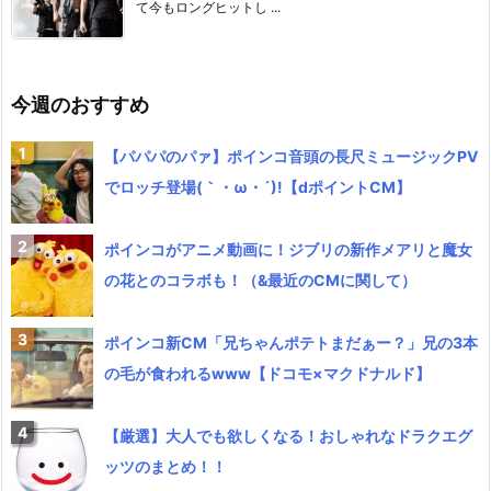
て今もロングヒットし ...
今週のおすすめ
【パパパのパァ】ポインコ音頭の長尺ミュージックPV
でロッチ登場(｀・ω・´)!【dポイントCM】
ポインコがアニメ動画に！ジブリの新作メアリと魔女
の花とのコラボも！（&最近のCMに関して）
ポインコ新CM「兄ちゃんポテトまだぁー？」兄の3本
の毛が食われるwww【ドコモ×マクドナルド】
【厳選】大人でも欲しくなる！おしゃれなドラクエグ
ッツのまとめ！！