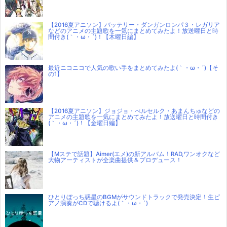
【2016夏アニソン】バッテリー・ダンガンロンパ３・レガリア
などのアニメの主題歌を一気にまとめてみたよ！放送曜日と時
間付き(｀・ω・´)！【木曜日編】
最近ニコニコで人気の歌い手をまとめてみたよ(｀・ω・´)【そ
の1】
【2016夏アニソン】ジョジョ・べルセルク・あまんちゅなどの
アニメの主題歌を一気にまとめてみたよ！放送曜日と時間付き
(｀・ω・´)！【金曜日編】
【Mステで話題】Aimer(エメ)の新アルバム！RAD,ワンオクなど
大物アーティストが全楽曲提供＆プロデュース！
ひとりぼっち惑星のBGMがサウンドトラックで発売決定！生ピ
アノ演奏がCDで聴けるよ(｀・ω・´)