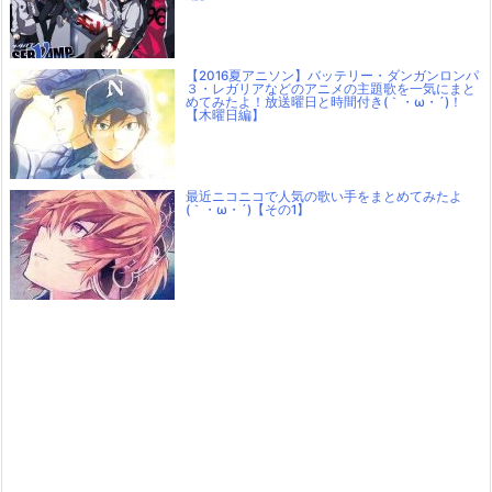
【2016夏アニソン】バッテリー・ダンガンロンパ
３・レガリアなどのアニメの主題歌を一気にまと
めてみたよ！放送曜日と時間付き(｀・ω・´)！
【木曜日編】
最近ニコニコで人気の歌い手をまとめてみたよ
(｀・ω・´)【その1】