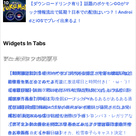
【ダウンロードリンク有り】話題のポケモンGOがマ
ック情報流出で延期？日本での配信はいつ？！Androi
dとiOSでプレイ出来るよ！
Widgets In Tabs
TV・映画
ゲーム・スマホアプリ
アニメ・マンガの記事
ミュージックの記事
【動画まとめ】月9ドラマ”ラブソング”の藤原さくらが逸材( ﾟдﾟ )
【期間限定】グラビティデイズ2発売を記念してPSPlus加入者は
【10月放送開始】終末のイゼッタのあらすじ・声優・放送日など
【2016夏アニソン】ツキウタ。プラネタリアンなどのアニメの主
イイ声！！
前作を無料ダウンロード可能に！
の情報をまとめてみたよ！
題歌を一気にまとめてみたよ！放送曜日と時間付き(｀・ω・´)！
劇場版FF15【KINGSGLAIVE FINAL FANTASY XV】がフルCG長
リゼロがゲームに！PS4とPSVITAで限定特典にはレムラムのフィ
【本日公開】映画「君の名は。」初日に見に行った人の感想・評
【水曜日編】
編映像作品が7月9日より全国ロードショーへ
ギアが！水着コスも！
判は？
【600万再生】岡崎体育のミュージックPVあるあるがあるある過
【ジュッパー】ポインコCM「ゴールドポインコ様」ポインコ兄
【FF15】発売日延期！53分の長尺プレイ動画が公開されたよ！
配信×劇場の新プロジェクトplanetarian始動！「AIR」「CLANN
ぎと話題( ﾟдﾟ )wwww
弟と違う点みんな気づいた？
映画キングスレイブの冒頭も公開(｀・ω・´)
AD」「Angel Beats!」に続く名作の予感！
【2016夏アニソン】バッテリー・ダンガンロンパ３・レガリアな
【ポインコ】dポイント新CM！春あふれるチアポインコ集合！中
「アイドルマスター」史上、最高のビジュアルでお届けするシリ
【実写化】鋼の錬金術師エドワードエルリック役は山田涼介！他
どのアニメの主題歌を一気にまとめてみたよ！放送曜日と時間付
条あやみちゃんもかわいい！
ーズ最新作！
にも本田翼、ディーン・フジオカ、松雪泰子らキャスト決定！
き(｀・ω・´)！【木曜日編】