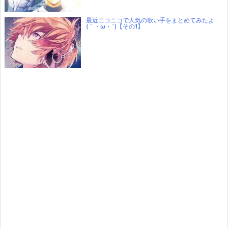
最近ニコニコで人気の歌い手をまとめてみたよ
(｀・ω・´)【その1】