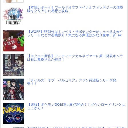
【本気レポート】ワールドオブファイナルファンタジーの体験
版をクリアした感想と攻略！
【WOFF】FF新作はトンベリ・サボテンダーがしゃべるよwイ
フリートなどの召喚獣も！気になる声優はかなり豪華( ﾟдﾟ )w
【スクエニ新作】アンティークカルネヴァーレ第一発表キャラ
は花江夏樹さんが担当！
「テイルズ オブ ベルセリア」ファン待望新シリーズ発
売！！
【速報】ポケモンGO日本も配信開始！！ダウンロードリンクは
ここから！