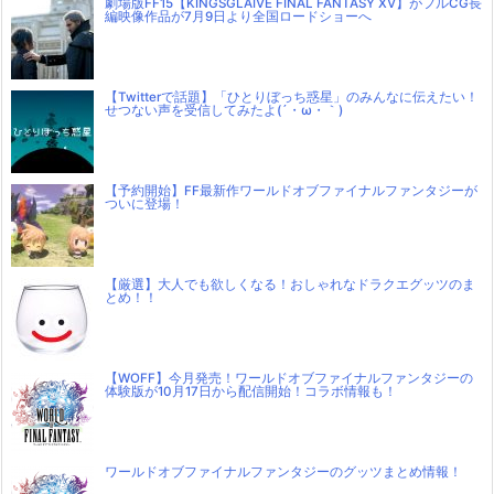
劇場版FF15【KINGSGLAIVE FINAL FANTASY XV】がフルCG長
編映像作品が7月9日より全国ロードショーへ
【Twitterで話題】「ひとりぼっち惑星」のみんなに伝えたい！
せつない声を受信してみたよ(´・ω・｀)
【予約開始】FF最新作ワールドオブファイナルファンタジーが
ついに登場！
【厳選】大人でも欲しくなる！おしゃれなドラクエグッツのま
とめ！！
【WOFF】今月発売！ワールドオブファイナルファンタジーの
体験版が10月17日から配信開始！コラボ情報も！
ワールドオブファイナルファンタジーのグッツまとめ情報！