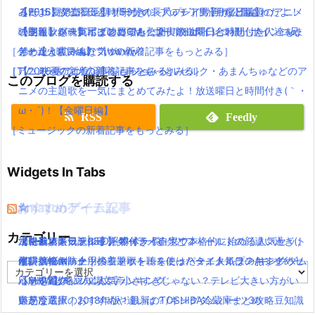
る！
【FF15】発売日延期！53分の長尺プレイ動画が公開されたよ！
みたよ！放送曜日と時間付き(｀・ω・´)！【月曜日編】
【2016夏アニソン】サーヴァンプ・チア男子!!など話題のアニメ
【ジュッパー】ポインコCM「ゴールドポインコ様」ポインコ兄
映画キングスレイブの冒頭も公開(｀・ω・´)
【朗報】銀魂実写は嘘だった！？実際に問い合わせした人達をま
の主題歌を一気にまとめてみたよ！放送曜日と時間付き(｀・ω・
［ゲーム・スマホアプリの新着記事をもっとみる］
弟と違う点みんな気づいた？
とめたよ(｀・ω・´)wwww
´)！【火曜日編】
［TV・映画の新着記事をもっとみる］
［アニメ・マンガの新着記事をもっとみる］
【2016夏アニソン】ジョジョ・べルセルク・あまんちゅなどのア
このブログを購読する
ニメの主題歌を一気にまとめてみたよ！放送曜日と時間付き(｀・
ω・´)！【金曜日編】
RSS
Feedly
［ミュージックの新着記事をもっとみる］
Widgets In Tabs
おすすめゲーム記事
Amazonアイテム
☆
☆
☆
カテゴリー
【モンハンワールド】キャラメイクとフィールドの顔違い過ぎ(;
水耕栽培キット|LED照明付き！自宅で本格的に始める人気セット
ニンテンドースイッチ 本体 一覧
消化器／人気ランキング
【KH3攻略日記05】トワイライトタウン
´Д｀)www
水耕栽培キット｜ペットボトルを使ったミニタイプのおすすめセ
使い捨てマスク
耐震・転倒防止用接着マット・ストッパー／人気ランキング
キングダムハーツの主題歌を聴くには？タイトルは？/キングダム
カ
【MHW】モンハン文字小さすぎじゃない？テレビ大きい方がい
ットを紹介
応急処置グッツ／人気ランキング
ハーツ3攻略豆知識
テ
ゴ
いかな？
東芝冷蔵庫｜2018年版！最新のTOSHIBA冷蔵庫まとめ
難易度選択のおすすめや違いは？/キングダムハーツ3攻略豆知識
リ