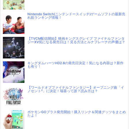
Nintendo Switch(ニンテンドースイッチ)ゲームソフトの最新売
れ筋ランキング情報！
【TVCM配信開始】映画キングスグレイブ ファイナルファンタ
ジーXV気になる発売日は！見る方法とルナフレーナの声優は？
キングダムハーツHD2.8の発売日決定！気になる内容は？新作
も有り！
【ワールドオブファイナルファンタジー】オープニング曲「イ
ノセント²」に決定！瑞葵って誰？読み方は？
ポケモンGOプラス発売開始！購入リンク＆関連グッツをまとめ
たよ！