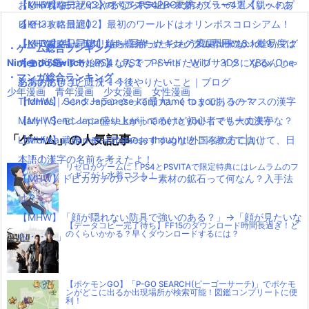
【MHW】モンハンやるならPS4PROの方がいいの？メリットあ
おしゃれなデザインのペアステンレスタンブラー4選【親へのプ
【KH3攻略日記03】オリンポス山〜天界！
ー
る？
レゼントに最適】
【KH3攻略日記02】最初のワールドはオリンポスコロシアム！
【MHW】キャラクリは一回作ったらもう変更出来ないの？
【ペアマグ】同棲したら揃えたい！カップル専用のかわいいマグ
【KH3攻略日記01】待ちに待ったキングダムハーツ3！難易度は
・ゲーム総合ランキング
Nintendo Switch
【モンハンワールド】なんでフィードだとブサイクになるんじゃ
カップ5選
スタンダードで始めました！
PS4
PS3
PSVita
WiiU
3DS
XBox One
・マンガ総合ランキング
ああああ(#ﾟДﾟ)！！！！！
怒濤の忙しさと近況＋今後やりたいこと｜ブログ
少年漫画
青年漫画
少女漫画
女性漫画
【MHW】ハンターランクって最大いくつまであるの？
Thomas｜Send Japanese kanji name to you!｜トーマスの漢字
【MHW】モンハン盛り上がってるけど初心者でも大丈夫かな？
Mary｜Send Japanese kanji name to you!｜マリーの漢字
「ゲーム」の人気記事
【MHW】武器：チャアクのおすすめなところ教えて|д･)
List of kanji names Japanese thought!外国名の方に向けて、日
！！！！
本語の漢字の名前を考えたよ！
リゼロがゲームに！PS4とPSVITAで限定特典にはレムラムのフ
ィギアが！水着コスも！
【MHW】トビカガチのハンマー素材の鉱石って何なん？入手法
は？
【MHW】「顔が隠れない防具で強いのある？」→「顔が見たいな
【データコピー完了待ち】FF15のダウンロード時間長過ぎ！ど
のくらいかかる？早くダウンロードするには？
ら・・・」
【ポケモンGO】「P-GO SEARCH(ピーゴーサーチ)」でポケモ
ンがどこに出るか出現場所が検索可能！図鑑コンプリートに便
利！