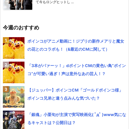
て今もロングヒットし ...
今週のおすすめ
ポインコがアニメ動画に！ジブリの新作メアリと魔女
の花とのコラボも！（&最近のCMに関して）
「3本がパァーッ！」dポイントCMの黄色い鳥”ポイン
コ”が可愛い過ぎ！声は意外なあの芸人！？
【ジュッパー】ポインコCM「ゴールドポインコ様」
ポインコ兄弟と違う点みんな気づいた？
「銀魂」小栗旬が主演で実写映画化( ﾟдﾟ )www気にな
るキャストは？公開日は？