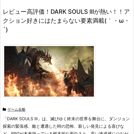
レビュー高評価！DARK SOULS IIIが熱い！！ア
クション好きにはたまらない要素満載(｀・ω・
´)
ゲーム全般
「DARK SOULS Ⅲ」は、滅びゆく終末の世界を舞台に、ダンジョン
探索の緊張感、敵と遭遇した時の恐怖、新しい発見による喜びな
ど、RPGが本来持っている根本的な面白さと、高い達成感につなが