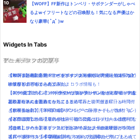
【WOFF】FF新作はトンベリ・サボテンダーがしゃべ
るよwイフリートなどの召喚獣も！気になる声優はか
なり豪華( ﾟдﾟ )w
Widgets In Tabs
TV・映画
ゲーム・スマホアプリ
アニメ・マンガの記事
ミュージックの記事
ポインコ各地に出現！うさぎポインコ画像や出現情報・コラボグ
【WOFF】今月発売！ワールドオブファイナルファンタジーの体
【10月放送開始】終末のイゼッタのあらすじ・声優・放送日など
【動画まとめ】月9ドラマ”ラブソング”の藤原さくらが逸材( ﾟдﾟ )
ッツなどの噂をまとめてみたよ！
験版が10月17日から配信開始！コラボ情報も！
の情報をまとめてみたよ！
イイ声！！
【dカード】ポインコ11月新CMは気が早いサンタさん登場！中条
【スクエニ新作】アンティークカルネヴァーレ第一発表キャラは
【2016夏アニソン】バッテリー・ダンガンロンパ３・レガリアな
【2016夏アニソン】ツキウタ。プラネタリアンなどのアニメの主
あやみちゃんも美人になってる！
花江夏樹さんが担当！
どのアニメの主題歌を一気にまとめてみたよ！放送曜日と時間付
題歌を一気にまとめてみたよ！放送曜日と時間付き(｀・ω・´)！
【動画まとめ】月9ドラマ”ラブソング”の藤原さくらが逸材( ﾟдﾟ )
【ポケモンGO】「P-GO SEARCH(ピーゴーサーチ)」でポケモン
き(｀・ω・´)！【木曜日編】
【水曜日編】
イイ声！！
がどこに出るか出現場所が検索可能！図鑑コンプリートに便利！
【本日公開】映画「君の名は。」初日に見に行った人の感想・評
【2016夏アニソン】バッテリー・ダンガンロンパ３・レガリアな
【うれしかろー】ポインコ8月新CM今度は大量のヒナポインコ！
【攻略】ワールドオブファイナルファンタジーの体験版のラスボ
判は？
どのアニメの主題歌を一気にまとめてみたよ！放送曜日と時間付
堤真一と弟のコラボCMも！今ならぬいぐるみストラップもらえ
ス「イフリータ」「コカトリス」の倒し方と捕まえ方！
【2016夏アニソン】話題の新作アニメの主題歌を一気にまとめて
き(｀・ω・´)！【木曜日編】