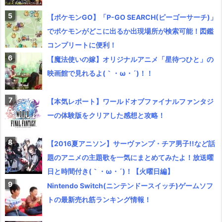
【ポケモンGO】「P-GO SEARCH(ピーゴーサーチ)」
でポケモンがどこに出るか出現場所が検索可能！図鑑
コンプリートに便利！
【魔法使いの嫁】オリジナルアニメ「星待つひと」の
映画館で見れるよ(｀・ω・´)！！
【本気レポート】ワールドオブファイナルファンタジ
ーの体験版をクリアした感想と攻略！
【2016夏アニソン】サーヴァンプ・チア男子!!など話
題のアニメの主題歌を一気にまとめてみたよ！放送曜
日と時間付き(｀・ω・´)！【火曜日編】
Nintendo Switch(ニンテンドースイッチ)ゲームソフ
トの最新売れ筋ランキング情報！