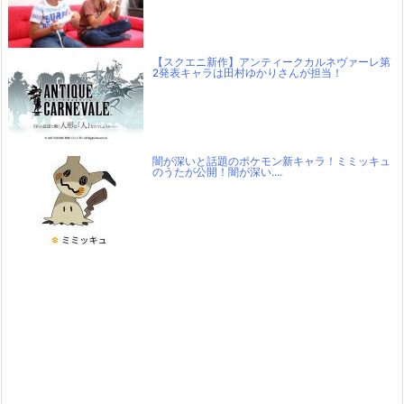
【スクエニ新作】アンティークカルネヴァーレ第
2発表キャラは田村ゆかりさんが担当！
闇が深いと話題のポケモン新キャラ！ミミッキュ
のうたが公開！闇が深い….