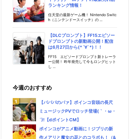
ランキング情報！
任天堂の最新ゲーム機！ Nintendo Switc
h（ニンテンドースイッチ）の ...
【DLCプロンプト】FF15エピソー
ドプロンプトの新動画公開！配信
は6月27日から(*´∀`*)！！
FF15 エピソードプロンプト新トレーラ
ー公開！ 昨年発売して今もロングヒット
し ...
今週のおすすめ
【パパパのパァ】ポインコ音頭の長尺
ミュージックPVでロッチ登場(｀・ω・
´)!【dポイントCM】
ポインコがアニメ動画に！ジブリの新
作メアリと魔女の花とのコラボも！（&