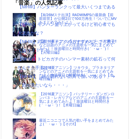
「音楽」の人気記事
【MHW】ハンターランクって最大いくつまである
の？
【8/26Mステ出演】RADWIMPSの最新曲【前
前前世】が公開2日で100万再生！ついでにMV
をまとめてみたよ！
【MHW】モンハン盛り上がってるけど初心者でも
大丈夫かな？
【MHW】武器：チャアクのおすすめなところ教え
【2016夏アニソン】サーヴァンプ・チア男子!!
など話題のアニメの主題歌を一気にまとめて
みたよ！放送曜日と時間付き(｀・ω・´)！
て|д･) ！！！！
【火曜日編】
【MHW】トビカガチのハンマー素材の鉱石って何
なん？入手法は？
【2016夏アニソン】ツキウタ。プラネタリア
ンなどのアニメの主題歌を一気にまとめてみ
たよ！放送曜日と時間付き(｀・ω・´)！【水
【MHW】「顔が隠れない防具で強いのある？」→
曜日編】
「顔が見たいなら・・・」
【2016夏アニソン】バッテリー・ダンガンロ
ンパ３・レガリアなどのアニメの主題歌を一
気にまとめてみたよ！放送曜日と時間付き
(｀・ω・´)！【木曜日編】
最近ニコニコで人気の歌い手をまとめてみた
よ(｀・ω・´)【その1】