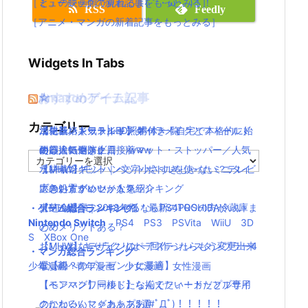
［ミュージックの新着記事をもっとみる］
と」の映画館で見れるよ(｀・ω・´)！！
RSS
Feedly
［アニメ・マンガの新着記事をもっとみる］
Widgets In Tabs
おすすめゲーム記事
Amazonアイテム
☆
☆
☆
カテゴリー
【モンハンワールド】キャラメイクとフィールド
水耕栽培キット|LED照明付き！自宅で本格的に始
ニンテンドースイッチ 本体 一覧
消化器／人気ランキング
の顔違い過ぎ(;´Д｀)www
める人気セット
使い捨てマスク
耐震・転倒防止用接着マット・ストッパー／人気
カ
【MHW】モンハン文字小さすぎじゃない？テレビ
水耕栽培キット｜ペットボトルを使ったミニタイ
ランキング
テ
ゴ
大きい方がいいかな？
プのおすすめセットを紹介
応急処置グッツ／人気ランキング
リ
【MHW】モンハンやるならPS4PROの方がいい
東芝冷蔵庫｜2018年版！最新のTOSHIBA冷蔵庫ま
・ゲーム総合ランキング
ー
Nintendo Switch
PS4
PS3
PSVita
WiiU
3D
の？メリットある？
とめ
S
XBox One
【MHW】キャラクリは一回作ったらもう変更出来
おしゃれなデザインのペアステンレスタンブラー4
・マンガ総合ランキング
ないの？
選【親へのプレゼントに最適】
少年漫画
青年漫画
少女漫画
女性漫画
【モンハンワールド】なんでフィードだとブサイ
【ペアマグ】同棲したら揃えたい！カップル専用
クになるんじゃああああ(#ﾟДﾟ)！！！！！
のかわいいマグカップ5選