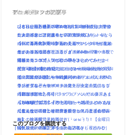
TV・映画
ゲーム・スマホアプリ
アニメ・マンガの記事
ミュージックの記事
【うれしかろー】ポインコ8月新CM今度は大量の
レビュー高評価！DARK SOULS IIIが熱い！！アク
【本日公開】映画「君の名は。」初日に見に行っ
ひとりぼっち惑星のBGMがサウンドトラックで発
ヒナポインコ！堤真一と弟のコラボCMも！今なら
ション好きにはたまらない要素満載(｀・ω・´)
た人の感想・評判は？
売決定！生ピアノ演奏がCDで聴けるよ(｀・ω・´)
ぬいぐるみストラップもらえる！
ついに発売PSVR！遊べるビックタイトルをまとめ
【祝アニメ化決定！】あの美麗ファンタジー”魔法
【600万再生】岡崎体育のミュージックPVあるあ
ポインコ各地に出現！うさぎポインコ画像や出現
たよ！
使いの嫁”全3部作！コミックス第6巻・7巻・8巻で
るがあるある過ぎと話題( ﾟдﾟ )wwww
情報・コラボグッツなどの噂をまとめてみたよ！
【ポケモンGO】「P-GO SEARCH(ピーゴーサー
同梱発売
最近ニコニコで人気の歌い手をまとめてみたよ
【実写化】鋼の錬金術師エドワードエルリック役
チ)」でポケモンがどこに出るか出現場所が検索可
配信×劇場の新プロジェクトplanetarian始動！「AI
(｀・ω・´)【その1】
は山田涼介！他にも本田翼、ディーン・フジオ
能！図鑑コンプリートに便利！
R」「CLANNAD」「Angel Beats!」に続く名作の
【Mステで話題】Aimer(エメ)の新アルバム！RAD,
カ、松雪泰子らキャスト決定！
キングダムハーツHD2.8の発売日決定！気になる
予感！
ワンオクなど大物アーティストが全楽曲提供＆プ
【動画まとめ】月9ドラマ”ラブソング”の藤原さく
内容は？新作も有り！
【2016夏アニソン】ジョジョ・べルセルク・あま
ロデュース！
らが逸材( ﾟдﾟ )イイ声！！
【Twitterで話題】「ひとりぼっち惑星」のみんな
んちゅなどのアニメの主題歌を一気にまとめてみ
【2016夏アニソン】ジョジョ・べルセルク・あま
【魔法使いの嫁】オリジナルアニメ「星待つひ
に伝えたい！せつない声を受信してみたよ(´・ω・
たよ！放送曜日と時間付き(｀・ω・´)！【金曜日
んちゅなどのアニメの主題歌を一気にまとめてみ
と」の映画館で見れるよ(｀・ω・´)！！
｀)
編】
たよ！放送曜日と時間付き(｀・ω・´)！【金曜日
このブログを購読する
［TV・映画の新着記事をもっとみる］
［ゲーム・スマホアプリの新着記事をもっとみる］
【魔法使いの嫁】オリジナルアニメ「星待つひ
編】