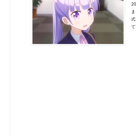
2
ま
式
て