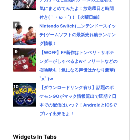
気にまとめてみたよ！放送曜日と時間
付き(｀・ω・´)！【火曜日編】
Nintendo Switch(ニンテンドースイッ
チ)ゲームソフトの最新売れ筋ランキン
グ情報！
【WOFF】FF新作はトンベリ・サボテ
ンダーがしゃべるよwイフリートなどの
召喚獣も！気になる声優はかなり豪華(
ﾟдﾟ )w
【ダウンロードリンク有り】話題のポ
ケモンGOがマック情報流出で延期？日
本での配信はいつ？！AndroidとiOSで
プレイ出来るよ！
Widgets In Tabs