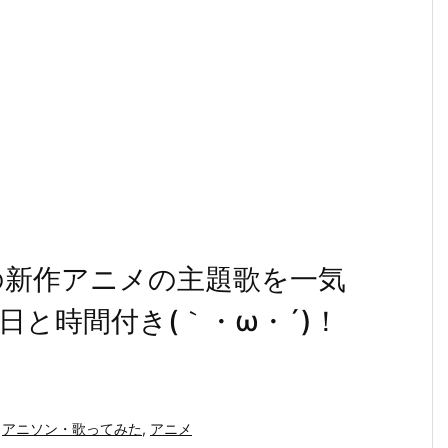
の新作アニメの主題歌を一気
と時間付き(｀・ω・´)！
アニソン・歌ってみた
,
アニメ