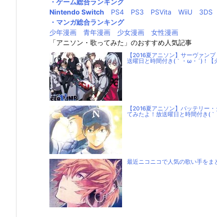
・ゲーム総合ランキング
Nintendo Switch
PS4
PS3
PSVita
WiiU
3DS
・マンガ総合ランキング
少年漫画
青年漫画
少女漫画
女性漫画
「アニソン・歌ってみた」のおすすめ人気記事
【2016夏アニソン】サーヴァン
送曜日と時間付き(｀・ω・´)！【
【2016夏アニソン】バッテリー
てみたよ！放送曜日と時間付き(｀
最近ニコニコで人気の歌い手をまと