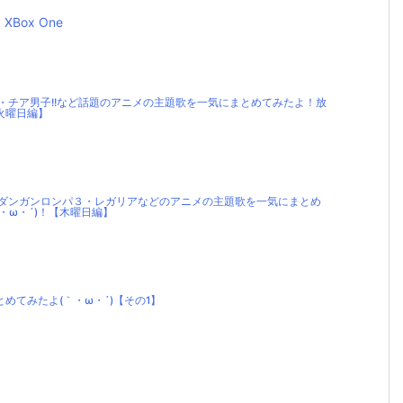
XBox One
プ・チア男子!!など話題のアニメの主題歌を一気にまとめてみたよ！放
火曜日編】
・ダンガンロンパ３・レガリアなどのアニメの主題歌を一気にまとめ
・ω・´)！【木曜日編】
めてみたよ(｀・ω・´)【その1】