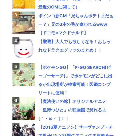
最近のCMに関して）
ポインコ新CM「兄ちゃんポテトまだぁ
ー？」兄の3本の毛が食われるwww
【ドコモ×マクドナルド】
【厳選】大人でも欲しくなる！おしゃ
れなドラクエグッツのまとめ！！
【ポケモンGO】「P-GO SEARCH(ピ
ーゴーサーチ)」でポケモンがどこに出
るか出現場所が検索可能！図鑑コンプ
リートに便利！
【魔法使いの嫁】オリジナルアニメ
「星待つひと」の映画館で見れるよ
(｀・ω・´)！！
【2016夏アニソン】サーヴァンプ・チ
ア男子!!など話題のアニメの主題歌を一