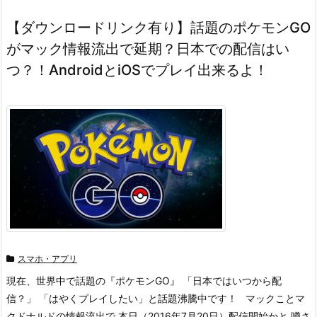
【ダウンロードリンク有り】話題のポケモンGO
がマック情報流出で延期？日本での配信はい
つ？！AndroidとiOSでプレイ出来るよ！
スマホ・アプリ
現在、世界中で話題の『ポケモンGO』 「日本ではいつから配
信？」 「はやくプレイしたい」と話題沸騰中です！ マックことマ
クドナルドの情報流出で 本日（2016年7月20日）配信開始かと 噂さ