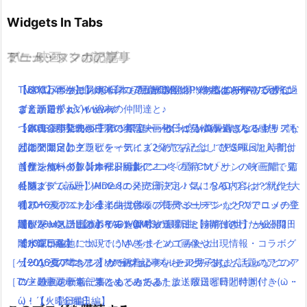
Widgets In Tabs
TV・映画
ゲーム・スマホアプリ
アニメ・マンガの記事
ミュージックの記事
【パパパのパァ】ポインコ7月新CM登場！今度はお祭りでポイン
【速報】ポケモンGO日本も配信開始！！ダウンロードリンクは
TVアニメ「あまんちゅ！」7月放送開始！作者は”ARIA”の天野こ
【600万再生】岡崎体育のミュージックPVあるあるがあるある過
コ音頭でかわいい浴衣の仲間達と♪
ここから！
ずえ！日常×ダイビング
ぎと話題( ﾟдﾟ )wwww
【本日公開】映画「君の名は。」初日に見に行った人の感想・評
ついに今年発売のFF15！限定パッケージが美麗過ぎる！！！
「銀魂」小栗旬が主演で実写映画化( ﾟдﾟ )www気になるキャスト
【2016夏アニソン】バッテリー・ダンガンロンパ３・レガリアな
判は？
【期間限定】グラビティデイズ2発売を記念してPSPlus加入者は
は？公開日は？
どのアニメの主題歌を一気にまとめてみたよ！放送曜日と時間付
【サンバーイ】dポイントポインコ冬の新CM「サンバイ三唱」篇
前作を無料ダウンロード可能に！
【魔法使いの嫁】オリジナルアニメ「星待つひと」の映画館で見
き(｀・ω・´)！【木曜日編】
公開！
キングダムハーツHD2.8の発売日決定！気になる内容は？新作も
れるよ(｀・ω・´)！！
【Mステで話題】Aimer(エメ)の新アルバム！RAD,ワンオクなど大
【パパパのパァ】ポインコ音頭の長尺ミュージックPVでロッチ登
有り！
【2016夏アニソン】ツキウタ。プラネタリアンなどのアニメの主
物アーティストが全楽曲提供＆プロデュース！
場(｀・ω・´)!【dポイントCM】
闇が深いと話題のポケモン新キャラ！ミミッキュのうたが公開！
題歌を一気にまとめてみたよ！放送曜日と時間付き(｀・ω・´)！
【8/26Mステ出演】RADWIMPSの最新曲【前前前世】が公開2日
ポインコ各地に出現！うさぎポインコ画像や出現情報・コラボグ
闇が深い….
【水曜日編】
で100万再生！ついでにMVをまとめてみたよ！
［ゲーム・スマホアプリの新着記事をもっとみる］
ッツなどの噂をまとめてみたよ！
【2016夏アニソン】ジョジョ・べルセルク・あまんちゅなどのア
【2016夏アニソン】サーヴァンプ・チア男子!!など話題のアニメ
［TV・映画の新着記事をもっとみる］
ニメの主題歌を一気にまとめてみたよ！放送曜日と時間付き(｀・
の主題歌を一気にまとめてみたよ！放送曜日と時間付き(｀・ω・
ω・´)！【金曜日編】
´)！【火曜日編】