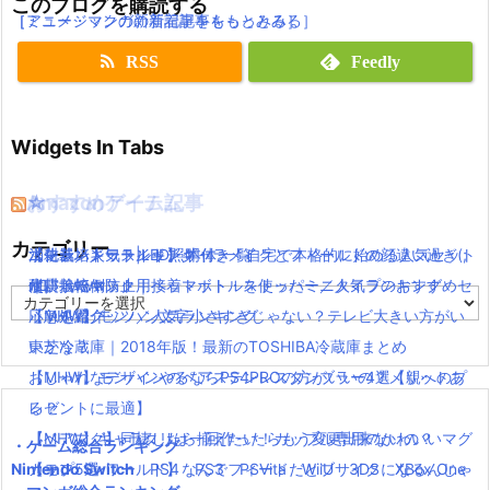
このブログを購読する
［アニメ・マンガの新着記事をもっとみる］
［ミュージックの新着記事をもっとみる］
RSS
Feedly
Widgets In Tabs
おすすめゲーム記事
Amazonアイテム
☆
☆
☆
カテゴリー
【モンハンワールド】キャラメイクとフィールドの顔違い過ぎ(;
水耕栽培キット|LED照明付き！自宅で本格的に始める人気セット
ニンテンドースイッチ 本体 一覧
消化器／人気ランキング
´Д｀)www
水耕栽培キット｜ペットボトルを使ったミニタイプのおすすめセ
使い捨てマスク
耐震・転倒防止用接着マット・ストッパー／人気ランキング
カ
【MHW】モンハン文字小さすぎじゃない？テレビ大きい方がい
ットを紹介
応急処置グッツ／人気ランキング
テ
ゴ
いかな？
東芝冷蔵庫｜2018年版！最新のTOSHIBA冷蔵庫まとめ
リ
【MHW】モンハンやるならPS4PROの方がいいの？メリットあ
おしゃれなデザインのペアステンレスタンブラー4選【親へのプ
ー
る？
レゼントに最適】
【MHW】キャラクリは一回作ったらもう変更出来ないの？
【ペアマグ】同棲したら揃えたい！カップル専用のかわいいマグ
・ゲーム総合ランキング
Nintendo Switch
【モンハンワールド】なんでフィードだとブサイクになるんじゃ
カップ5選
PS4
PS3
PSVita
WiiU
3DS
XBox One