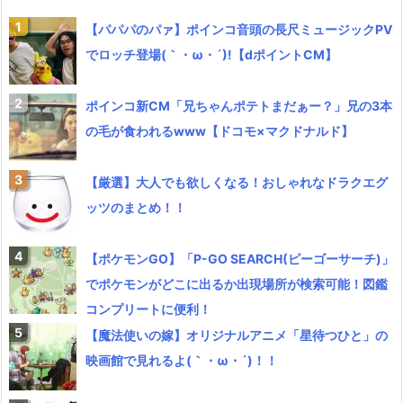
【パパパのパァ】ポインコ音頭の長尺ミュージックPV
でロッチ登場(｀・ω・´)!【dポイントCM】
ポインコ新CM「兄ちゃんポテトまだぁー？」兄の3本
の毛が食われるwww【ドコモ×マクドナルド】
【厳選】大人でも欲しくなる！おしゃれなドラクエグ
ッツのまとめ！！
【ポケモンGO】「P-GO SEARCH(ピーゴーサーチ)」
でポケモンがどこに出るか出現場所が検索可能！図鑑
コンプリートに便利！
【魔法使いの嫁】オリジナルアニメ「星待つひと」の
映画館で見れるよ(｀・ω・´)！！