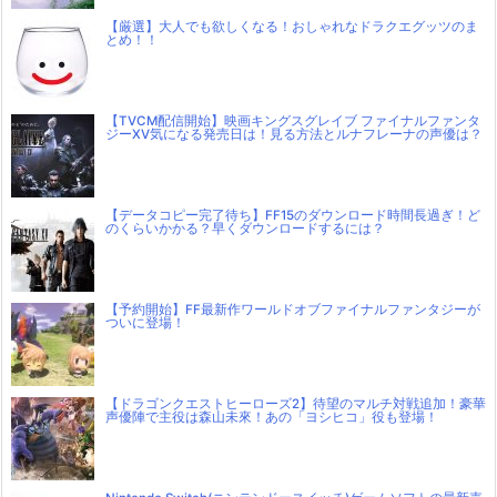
【厳選】大人でも欲しくなる！おしゃれなドラクエグッツのま
とめ！！
【TVCM配信開始】映画キングスグレイブ ファイナルファンタ
ジーXV気になる発売日は！見る方法とルナフレーナの声優は？
【データコピー完了待ち】FF15のダウンロード時間長過ぎ！ど
のくらいかかる？早くダウンロードするには？
【予約開始】FF最新作ワールドオブファイナルファンタジーが
ついに登場！
【ドラゴンクエストヒーローズ2】待望のマルチ対戦追加！豪華
声優陣で主役は森山未來！あの「ヨシヒコ」役も登場！