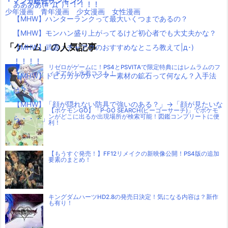
・マンガ総合ランキング
ああああ(#ﾟДﾟ)！！！！！
少年漫画
青年漫画
少女漫画
女性漫画
【MHW】ハンターランクって最大いくつまであるの？
【MHW】モンハン盛り上がってるけど初心者でも大丈夫かな？
「ゲーム」の人気記事
【MHW】武器：チャアクのおすすめなところ教えて|д･)
！！！！
リゼロがゲームに！PS4とPSVITAで限定特典にはレムラムのフ
ィギアが！水着コスも！
【MHW】トビカガチのハンマー素材の鉱石って何なん？入手法
は？
【MHW】「顔が隠れない防具で強いのある？」→「顔が見たいな
【ポケモンGO】「P-GO SEARCH(ピーゴーサーチ)」でポケモ
ンがどこに出るか出現場所が検索可能！図鑑コンプリートに便
ら・・・」
利！
【もうすぐ発売！】FF12リメイクの新映像公開！PS4版の追加
要素のまとめ！
キングダムハーツHD2.8の発売日決定！気になる内容は？新作
も有り！