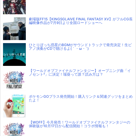
劇場版FF15【KINGSGLAIVE FINAL FANTASY XV】がフルCG長
編映像作品が7月9日より全国ロードショーへ
ひとりぼっち惑星のBGMがサウンドトラックで発売決定！生ピ
アノ演奏がCDで聴けるよ(｀・ω・´)
【ワールドオブファイナルファンタジー】オープニング曲「イ
ノセント²」に決定！瑞葵って誰？読み方は？
ポケモンGOプラス発売開始！購入リンク＆関連グッツをまとめ
たよ！
【WOFF】今月発売！ワールドオブファイナルファンタジーの
体験版が10月17日から配信開始！コラボ情報も！