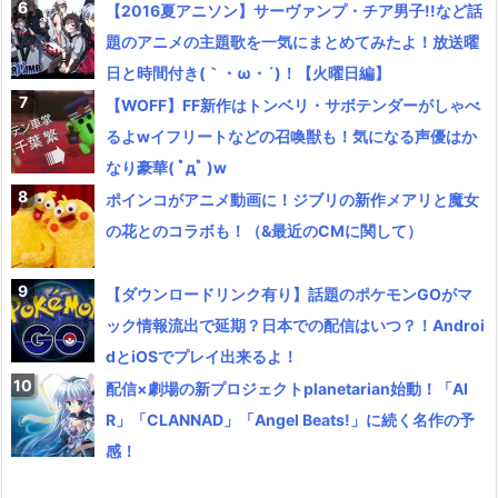
【2016夏アニソン】サーヴァンプ・チア男子!!など話
題のアニメの主題歌を一気にまとめてみたよ！放送曜
日と時間付き(｀・ω・´)！【火曜日編】
【WOFF】FF新作はトンベリ・サボテンダーがしゃべ
るよwイフリートなどの召喚獣も！気になる声優はか
なり豪華( ﾟдﾟ )w
ポインコがアニメ動画に！ジブリの新作メアリと魔女
の花とのコラボも！（&最近のCMに関して）
【ダウンロードリンク有り】話題のポケモンGOがマ
ック情報流出で延期？日本での配信はいつ？！Androi
dとiOSでプレイ出来るよ！
配信×劇場の新プロジェクトplanetarian始動！「AI
R」「CLANNAD」「Angel Beats!」に続く名作の予
感！