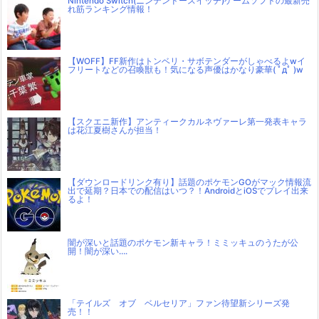
Nintendo Switch(ニンテンドースイッチ)ゲームソフトの最新売
れ筋ランキング情報！
【WOFF】FF新作はトンベリ・サボテンダーがしゃべるよwイ
フリートなどの召喚獣も！気になる声優はかなり豪華( ﾟдﾟ )w
【スクエニ新作】アンティークカルネヴァーレ第一発表キャラ
は花江夏樹さんが担当！
【ダウンロードリンク有り】話題のポケモンGOがマック情報流
出で延期？日本での配信はいつ？！AndroidとiOSでプレイ出来
るよ！
闇が深いと話題のポケモン新キャラ！ミミッキュのうたが公
開！闇が深い….
「テイルズ オブ ベルセリア」ファン待望新シリーズ発
売！！