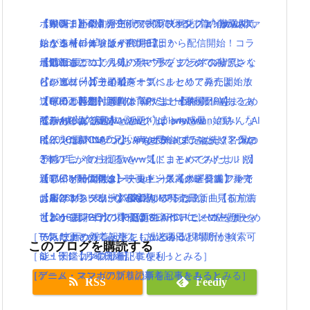
ポインコ新CM！「何かに似ている」篇！放送開
【WOFF】今月発売！ワールドオブファイナルファ
「銀魂」小栗旬が主演で実写映画化( ﾟдﾟ )www気
【動画まとめ】月9ドラマ”ラブソング”の藤原さく
始！！【ローソン×ドコモ】
ンタジーの体験版が10月17日から配信開始！コラ
になるキャストは？公開日は？
らが逸材( ﾟдﾟ )イイ声！！
【動画まとめ】月9ドラマ”ラブソング”の藤原さく
ボ情報も！
【2016夏アニソン】ツキウタ。プラネタリアンな
最近ニコニコで人気の歌い手をまとめてみたよ
らが逸材( ﾟдﾟ )イイ声！！
【レビュー】テイルズオブベルセリア発売開始！
どのアニメの主題歌を一気にまとめてみたよ！放
(｀・ω・´)【その1】
【その１】ZIP話題の「朝だよ！貝社員」をまとめ
プレイの感想・評判は？PVまとめ有り！
送曜日と時間付き(｀・ω・´)！【水曜日編】
【600万再生】岡崎体育のミュージックPVあるあ
てみた( ﾟдﾟ )wwwwww
【Twitterで話題】「ひとりぼっち惑星」のみんな
配信×劇場の新プロジェクトplanetarian始動！「AI
るがあるある過ぎと話題( ﾟдﾟ )wwww
ポインコ新CM「兄ちゃんポテトまだぁー？」兄の
に伝えたい！せつない声を受信してみたよ(´・ω・
R」「CLANNAD」「Angel Beats!」に続く名作の
【2016夏アニソン】ツキウタ。プラネタリアンな
3本の毛が食われるwww【ドコモ×マクドナルド】
｀)
予感！
どのアニメの主題歌を一気にまとめてみたよ！放
【TVCM配信開始】映画キングスグレイブ ファイ
新しいゲーム機ニンテンドースイッチ発表！発売
「アイドルマスター」史上、最高のビジュアルで
送曜日と時間付き(｀・ω・´)！【水曜日編】
ナルファンタジーXV気になる発売日は！見る方法
は来年3月！気になる対応ソフトは？
お届けするシリーズ最新作！
【8/26Mステ出演】RADWIMPSの最新曲【前前前
とルナフレーナの声優は？
【ポケモンGO】「P-GO SEARCH(ピーゴーサー
【2016夏アニソン】話題の新作アニメの主題歌を
世】が公開2日で100万再生！ついでにMVをまとめ
［TV・映画の新着記事をもっとみる］
チ)」でポケモンがどこに出るか出現場所が検索可
一気にまとめてみたよ！放送曜日と時間付き(｀・
てみたよ！
このブログを購読する
［ミュージックの新着記事をもっとみる］
能！図鑑コンプリートに便利！
ω・´)！【月曜日編】
［ゲーム・スマホアプリの新着記事をもっとみる］
［アニメ・マンガの新着記事をもっとみる］
RSS
Feedly