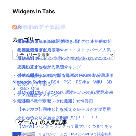
Widgets In Tabs
おすすめゲーム記事
Amazonアイテム
☆
☆
☆
カテゴリー
【モンハンワールド】キャラメイクとフィールド
水耕栽培キット|LED照明付き！自宅で本格的に始
ニンテンドースイッチ 本体 一覧
消化器／人気ランキング
の顔違い過ぎ(;´Д｀)www
める人気セット
使い捨てマスク
耐震・転倒防止用接着マット・ストッパー／人気
カ
【MHW】モンハン文字小さすぎじゃない？テレビ
水耕栽培キット｜ペットボトルを使ったミニタイ
ランキング
テ
ゴ
大きい方がいいかな？
プのおすすめセットを紹介
応急処置グッツ／人気ランキング
リ
【MHW】モンハンやるならPS4PROの方がいい
東芝冷蔵庫｜2018年版！最新のTOSHIBA冷蔵庫ま
・ゲーム総合ランキング
ー
Nintendo Switch
PS4
PS3
PSVita
WiiU
3D
の？メリットある？
とめ
S
XBox One
【MHW】キャラクリは一回作ったらもう変更出来
おしゃれなデザインのペアステンレスタンブラー4
・マンガ総合ランキング
ないの？
選【親へのプレゼントに最適】
少年漫画
青年漫画
少女漫画
女性漫画
【モンハンワールド】なんでフィードだとブサイ
【ペアマグ】同棲したら揃えたい！カップル専用
クになるんじゃああああ(#ﾟДﾟ)！！！！！
のかわいいマグカップ5選
「ゲーム」の人気記事
【MHW】ハンターランクって最大いくつまである
の？
リゼロがゲームに！PS4とPSVITAで限定特典