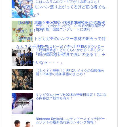
にはレムラムのフィギアが！水着コスも！
【MHW】モンハン盛り上がってるけど初心者でも
大丈夫かな？
【MHW】武器：チャアクのおすすめなところ教え
【ポケモンGO】「P-GO SEARCH(ピーゴーサ
ーチ)」でポケモンがどこに出るか出現場所が
検索可能！図鑑コンプリートに便利！
て|д･) ！！！！
【MHW】トビカガチのハンマー素材の鉱石って何
なん？入手法は？
【データコピー完了待ち】FF15のダウンロー
ド時間長過ぎ！どのくらいかかる？早くダウ
ンロードするには？
【MHW】「顔が隠れない防具で強いのある？」→
「顔が見たいなら・・・」
【もうすぐ発売！】FF12リメイクの新映像公
開！PS4版の追加要素のまとめ！
キングダムハーツHD2.8の発売日決定！気にな
る内容は？新作も有り！
Nintendo Switch(ニンテンドースイッチ)ゲー
ムソフトの最新売れ筋ランキング情報！