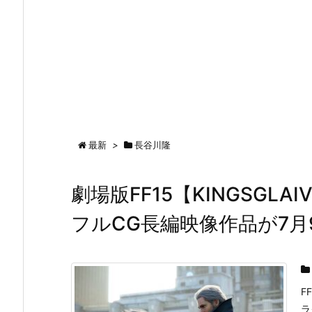
最新
>
長谷川隆
劇場版FF15【KINGSGLAIVE
フルCG長編映像作品が7
F
ラ