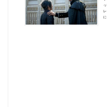
っ
レ
に