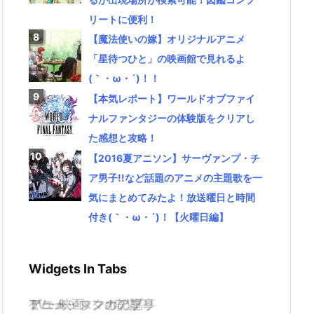
リートに便利！
【魔法使いの嫁】オリジナルアニメ
「星待つひと」の映画館で見れるよ
(｀・ω・´)！！
【本気レポート】ワールドオブファイ
ナルファンタジーの体験版をクリアし
た感想と攻略！
【2016夏アニソン】サーヴァンプ・チ
ア男子!!など話題のアニメの主題歌を一
気にまとめてみたよ！放送曜日と時間
付き(｀・ω・´)！【火曜日編】
Widgets In Tabs
TV・映画
ゲーム・スマホアプリ
アニメ・マンガの記事
ミュージックの記事