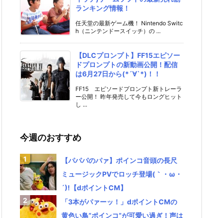
ランキング情報！
任天堂の最新ゲーム機！ Nintendo Switc
h（ニンテンドースイッチ）の ...
【DLCプロンプト】FF15エピソー
ドプロンプトの新動画公開！配信
は6月27日から(*´∀`*)！！
FF15 エピソードプロンプト新トレーラ
ー公開！ 昨年発売して今もロングヒット
し ...
今週のおすすめ
【パパパのパァ】ポインコ音頭の長尺
ミュージックPVでロッチ登場(｀・ω・
´)!【dポイントCM】
「3本がパァーッ！」dポイントCMの
黄色い鳥”ポインコ”が可愛い過ぎ！声は