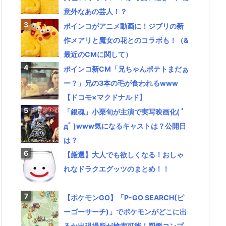
意外なあの芸人！？
ポインコがアニメ動画に！ジブリの新
作メアリと魔女の花とのコラボも！（&
最近のCMに関して）
ポインコ新CM「兄ちゃんポテトまだぁ
ー？」兄の3本の毛が食われるwww
【ドコモ×マクドナルド】
「銀魂」小栗旬が主演で実写映画化( ﾟ
дﾟ )www気になるキャストは？公開日
は？
【厳選】大人でも欲しくなる！おしゃ
れなドラクエグッツのまとめ！！
【ポケモンGO】「P-GO SEARCH(ピ
ーゴーサーチ)」でポケモンがどこに出
るか出現場所が検索可能！図鑑コンプ