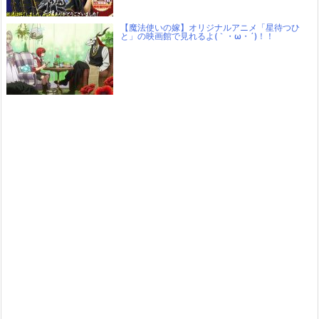
【魔法使いの嫁】オリジナルアニメ「星待つひ
と」の映画館で見れるよ(｀・ω・´)！！