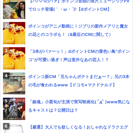
【パパパのパァ】ポインコ音頭の長尺ミュージックPV
でロッチ登場(｀・ω・´)!【dポイントCM】
ポインコがアニメ動画に！ジブリの新作メアリと魔女
の花とのコラボも！（&最近のCMに関して）
「3本がパァーッ！」dポイントCMの黄色い鳥”ポイン
コ”が可愛い過ぎ！声は意外なあの芸人！？
ポインコ新CM「兄ちゃんポテトまだぁー？」兄の3本
の毛が食われるwww【ドコモ×マクドナルド】
「銀魂」小栗旬が主演で実写映画化( ﾟдﾟ )www気にな
るキャストは？公開日は？
【厳選】大人でも欲しくなる！おしゃれなドラクエグ