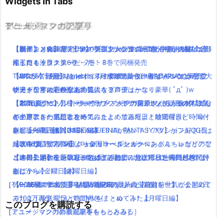
Widgets In Tabs
TV・映画
ゲーム・スマホアプリ
アニメ・マンガの記事
ミュージックの記事
【ポインコWEB限定CM】今回はかめポインコ！中条あやみのけ
【新作】メタルギアサバイブ、主人公達の名前が判明！過去に登
【祝アニメ化決定！】あの美麗ファンタジー”魔法使いの嫁”全3部
【動画まとめ】月9ドラマ”ラブソング”の藤原さくらが逸材( ﾟдﾟ )
ん玉にも注目！
場したキャラクターだった！？
作！コミックス第6巻・7巻・8巻で同梱発売
イイ声！！
「3本がパァーッ！」dポイントCMの黄色い鳥”ポインコ”が可愛
【WOFF】FF新作はトンベリ・サボテンダーがしゃべるよwイフ
TVアニメ「あまんちゅ！」7月放送開始！作者は”ARIA”の天野こ
【Mステで話題】Aimer(エメ)の新アルバム！RAD,ワンオクなど大
い過ぎ！声は意外なあの芸人！？
リートなどの召喚獣も！気になる声優はかなり豪華( ﾟдﾟ )w
ずえ！日常×ダイビング
物アーティストが全楽曲提供＆プロデュース！
【動画まとめ】月9ドラマ”ラブソング”の藤原さくらが逸材( ﾟдﾟ )
【本気レポート】ワールドオブファイナルファンタジーの体験版
【2016夏アニソン】バッテリー・ダンガンロンパ３・レガリアな
【2016夏アニソン】サーヴァンプ・チア男子!!など話題のアニメ
イイ声！！
をクリアした感想と攻略！
どのアニメの主題歌を一気にまとめてみたよ！放送曜日と時間付
の主題歌を一気にまとめてみたよ！放送曜日と時間付き(｀・ω・
劇場版FF15【KINGSGLAIVE FINAL FANTASY XV】がフルCG長
レビュー高評価！DARK SOULS IIIが熱い！！アクション好きには
き(｀・ω・´)！【木曜日編】
´)！【火曜日編】
編映像作品が7月9日より全国ロードショーへ
たまらない要素満載(｀・ω・´)
【2016夏アニソン】ジョジョ・べルセルク・あまんちゅなどのア
【2016夏アニソン】バッテリー・ダンガンロンパ３・レガリアな
【本日公開】映画「君の名は。」初日に見に行った人の感想・評
【速報】ポケモンGO日本も配信開始！！ダウンロードリンクは
ニメの主題歌を一気にまとめてみたよ！放送曜日と時間付き(｀・
どのアニメの主題歌を一気にまとめてみたよ！放送曜日と時間付
判は？
ここから！
ω・´)！【金曜日編】
き(｀・ω・´)！【木曜日編】
［TV・映画の新着記事をもっとみる］
［ゲーム・スマホアプリの新着記事をもっとみる］
【2016夏アニソン】話題の新作アニメの主題歌を一気にまとめて
【8/26Mステ出演】RADWIMPSの最新曲【前前前世】が公開2日
みたよ！放送曜日と時間付き(｀・ω・´)！【月曜日編】
で100万再生！ついでにMVをまとめてみたよ！
このブログを購読する
［アニメ・マンガの新着記事をもっとみる］
［ミュージックの新着記事をもっとみる］