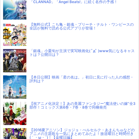
「CLANNAD」「Angel Beats!」に続く名作の予感！
【無料公式】こち亀・銀魂・ブリーチ・ナルト・ワンピースの
全話が無料で読める公式アプリが登場！
「銀魂」小栗旬が主演で実写映画化( ﾟдﾟ )www気になるキャス
トは？公開日は？
【本日公開】映画「君の名は。」初日に見に行った人の感想・
評判は？
【祝アニメ化決定！】あの美麗ファンタジー”魔法使いの嫁”全3
部作！コミックス第6巻・7巻・8巻で同梱発売
【2016夏アニソン】ジョジョ・べルセルク・あまんちゅなどの
アニメの主題歌を一気にまとめてみたよ！放送曜日と時間付き
(｀・ω・´)！【金曜日編】