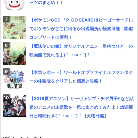
ッツのまとめ！！
【ポケモンGO】「P-GO SEARCH(ピーゴーサーチ)」
でポケモンがどこに出るか出現場所が検索可能！図鑑
コンプリートに便利！
【魔法使いの嫁】オリジナルアニメ「星待つひと」の
映画館で見れるよ(｀・ω・´)！！
【本気レポート】ワールドオブファイナルファンタジ
ーの体験版をクリアした感想と攻略！
【2016夏アニソン】サーヴァンプ・チア男子!!など話
題のアニメの主題歌を一気にまとめてみたよ！放送曜
日と時間付き(｀・ω・´)！【火曜日編】