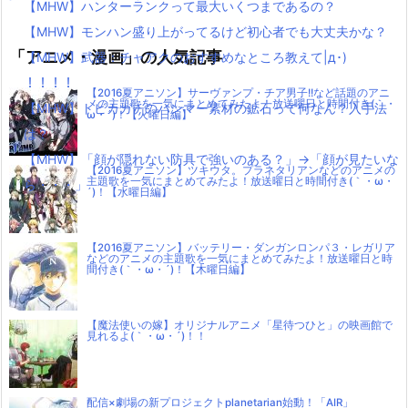
【MHW】ハンターランクって最大いくつまであるの？
【MHW】モンハン盛り上がってるけど初心者でも大丈夫かな？
「アニメ・漫画」の人気記事
【MHW】武器：チャアクのおすすめなところ教えて|д･)
！！！！
【2016夏アニソン】サーヴァンプ・チア男子!!など話題のアニ
メの主題歌を一気にまとめてみたよ！放送曜日と時間付き(｀・
【MHW】トビカガチのハンマー素材の鉱石って何なん？入手法
ω・´)！【火曜日編】
は？
【MHW】「顔が隠れない防具で強いのある？」→「顔が見たいな
【2016夏アニソン】ツキウタ。プラネタリアンなどのアニメの
主題歌を一気にまとめてみたよ！放送曜日と時間付き(｀・ω・
ら・・・」
´)！【水曜日編】
【2016夏アニソン】バッテリー・ダンガンロンパ３・レガリア
などのアニメの主題歌を一気にまとめてみたよ！放送曜日と時
間付き(｀・ω・´)！【木曜日編】
【魔法使いの嫁】オリジナルアニメ「星待つひと」の映画館で
見れるよ(｀・ω・´)！！
配信×劇場の新プロジェクトplanetarian始動！「AIR」