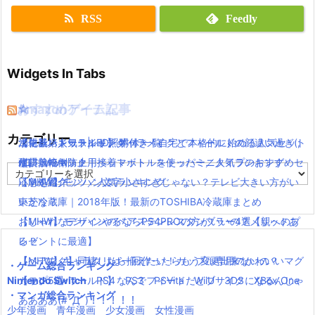
RSS
Feedly
Widgets In Tabs
おすすめゲーム記事
Amazonアイテム
☆
☆
☆
カテゴリー
【モンハンワールド】キャラメイクとフィールドの顔違い過ぎ(;
水耕栽培キット|LED照明付き！自宅で本格的に始める人気セット
ニンテンドースイッチ 本体 一覧
消化器／人気ランキング
´Д｀)www
水耕栽培キット｜ペットボトルを使ったミニタイプのおすすめセ
使い捨てマスク
耐震・転倒防止用接着マット・ストッパー／人気ランキング
カ
【MHW】モンハン文字小さすぎじゃない？テレビ大きい方がい
ットを紹介
応急処置グッツ／人気ランキング
テ
ゴ
いかな？
東芝冷蔵庫｜2018年版！最新のTOSHIBA冷蔵庫まとめ
リ
【MHW】モンハンやるならPS4PROの方がいいの？メリットあ
おしゃれなデザインのペアステンレスタンブラー4選【親へのプ
ー
る？
レゼントに最適】
【MHW】キャラクリは一回作ったらもう変更出来ないの？
【ペアマグ】同棲したら揃えたい！カップル専用のかわいいマグ
・ゲーム総合ランキング
Nintendo Switch
【モンハンワールド】なんでフィードだとブサイクになるんじゃ
カップ5選
PS4
PS3
PSVita
WiiU
3DS
XBox One
・マンガ総合ランキング
ああああ(#ﾟДﾟ)！！！！！
少年漫画
青年漫画
少女漫画
女性漫画