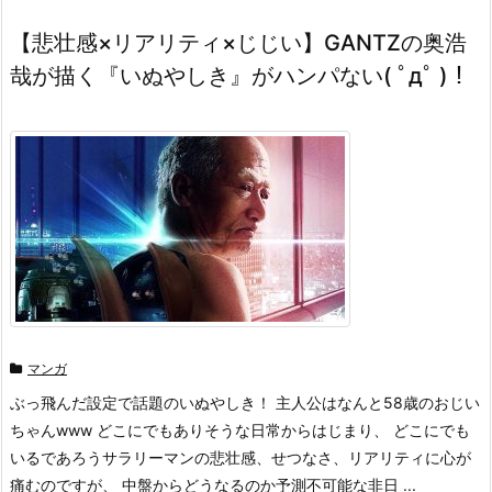
【悲壮感×リアリティ×じじい】GANTZの奥浩
哉が描く『いぬやしき』がハンパない( ﾟдﾟ )！
マンガ
ぶっ飛んだ設定で話題のいぬやしき！ 主人公はなんと58歳のおじい
ちゃんwww どこにでもありそうな日常からはじまり、 どこにでも
いるであろうサラリーマンの悲壮感、せつなさ、リアリティに心が
痛むのですが、 中盤からどうなるのか予測不可能な非日 ...