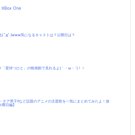
XBox One
 ﾟдﾟ )www気になるキャストは？公開日は？
「星待つひと」の映画館で見れるよ(｀・ω・´)！！
プ・チア男子!!など話題のアニメの主題歌を一気にまとめてみたよ！放
火曜日編】