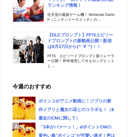
ランキング情報！
任天堂の最新ゲーム機！ Nintendo Switc
h（ニンテンドースイッチ）の ...
【DLCプロンプト】FF15エピソー
ドプロンプトの新動画公開！配信
は6月27日から(*´∀`*)！！
FF15 エピソードプロンプト新トレーラ
ー公開！ 昨年発売して今もロングヒット
し ...
今週のおすすめ
ポインコがアニメ動画に！ジブリの新
作メアリと魔女の花とのコラボも！（&
最近のCMに関して）
「3本がパァーッ！」dポイントCMの
黄色い鳥”ポインコ”が可愛い過ぎ！声は