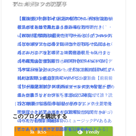
TV・映画
ゲーム・スマホアプリ
アニメ・マンガの記事
ミュージックの記事
【ジュッパー】ポインコCM「ゴールドポインコ
【最強グラ】FF15の水上の都市 オルティシエが綺
【魔法使いの嫁】オリジナルアニメ「星待つひ
【2016夏アニソン】話題の新作アニメの主題歌を
様」ポインコ兄弟と違う点みんな気づいた？
麗過ぎてもはや観光レベル(＞A＜)!!!
と」の映画館で見れるよ(｀・ω・´)！！
一気にまとめてみたよ！放送曜日と時間付き(｀・
「銀魂」小栗旬が主演で実写映画化( ﾟдﾟ )www気
【WOFF】10月27日発売！ワールドオブファイナ
【2016夏アニソン】バッテリー・ダンガンロンパ
ω・´)！【月曜日編】
になるキャストは？公開日は？
ルファンタジーの新トレーラーがTGSで公開され
３・レガリアなどのアニメの主題歌を一気にまと
【2016夏アニソン】バッテリー・ダンガンロンパ
【パパパのパァ】ポインコ音頭の長尺ミュージッ
たよ！
めてみたよ！放送曜日と時間付き(｀・ω・´)！
３・レガリアなどのアニメの主題歌を一気にまと
クPVでロッチ登場(｀・ω・´)!【dポイントCM】
【小島秀夫監督】新作「DEATH STRANDING（デ
【木曜日編】
めてみたよ！放送曜日と時間付き(｀・ω・´)！
【サンバーイ】dポイントポインコ冬の新CM「サ
ス・ストランディング）」とE3について語ってく
TVアニメ「あまんちゅ！」7月放送開始！作者は”A
【木曜日編】
ンバイ三唱」篇公開！
れたよ(｀・ω・´)！
RIA”の天野こずえ！日常×ダイビング
【8/26Mステ出演】RADWIMPSの最新曲【前前前
ネット限定！ポインコのショートドラマ公開「住
【ワールドオブファイナルファンタジー】オープ
【10月放送開始】終末のイゼッタのあらすじ・声
世】が公開2日で100万再生！ついでにMVをまとめ
みたい県ランキング」「県境」の2本立て！
ニング曲「イノセント²」に決定！瑞葵って誰？読
優・放送日などの情報をまとめてみたよ！
てみたよ！
［TV・映画の新着記事をもっとみる］
み方は？
【2016夏アニソン】話題の新作アニメの主題歌を
ひとりぼっち惑星のBGMがサウンドトラックで発
闇が深いと話題のポケモン新キャラ！ミミッキュ
一気にまとめてみたよ！放送曜日と時間付き(｀・
売決定！生ピアノ演奏がCDで聴けるよ(｀・ω・´)
このブログを購読する
のうたが公開！闇が深い….
ω・´)！【月曜日編】
【600万再生】岡崎体育のミュージックPVあるあ
［ゲーム・スマホアプリの新着記事をもっとみる］
［アニメ・マンガの新着記事をもっとみる］
るがあるある過ぎと話題( ﾟдﾟ )wwww
RSS
Feedly