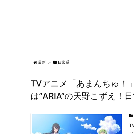
最新
>
日常系
TVアニメ「あまんちゅ！
は”ARIA”の天野こずえ！
T
ッ