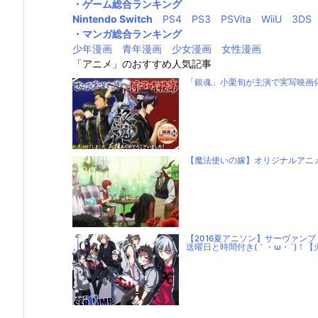
・ゲーム総合ランキング
Nintendo Switch
PS4
PS3
PSVita
WiiU
3DS
・マンガ総合ランキング
少年漫画
青年漫画
少女漫画
女性漫画
「アニメ」のおすすめ人気記事
「銀魂」小栗旬が主演で実写映画化(
【魔法使いの嫁】オリジナルアニメ
【2016夏アニソン】サーヴァン
送曜日と時間付き(｀・ω・´)！【