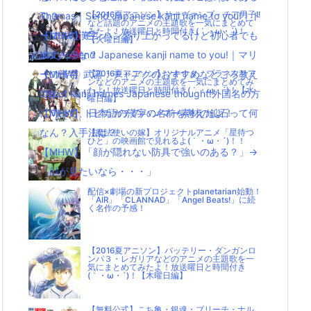
の？
Thomas｜Send Japanese kanji name to you!｜ト
【2016夏アニソン】サーヴァンプ・チア男子!!
など話題のアニメの主題歌を一気にまとめて
みたよ！放送曜日と時間付き(｀・ω・´)！
【MHW】モンハン盛り上がってるけど初心者でも
ーマスの漢字
【火曜日編】
大丈夫かな？
Mary｜Send Japanese kanji name to you!｜マリ
【MHW】武器：チャアクのおすすめなところ教え
ーの漢字
【2016夏アニソン】ツキウタ。プラネタリア
ンなどのアニメの主題歌を一気にまとめてみ
たよ！放送曜日と時間付き(｀・ω・´)！【水
て|д･) ！！！！
List of kanji names Japanese thought!外国名の方
曜日編】
【MHW】トビカガチのハンマー素材の鉱石って何
に向けて、日本語の漢字の名前を考えたよ！
なん？入手法は？
【魔法使いの嫁】オリジナルアニメ「星待つ
ひと」の映画館で見れるよ(｀・ω・´)！！
【MHW】「顔が隠れない防具で強いのある？」→
「顔が見たいなら・・・」
配信×劇場の新プロジェクトplanetarian始動！
「AIR」「CLANNAD」「Angel Beats!」に続
く名作の予感！
【2016夏アニソン】バッテリー・ダンガンロ
ンパ３・レガリアなどのアニメの主題歌を一
気にまとめてみたよ！放送曜日と時間付き
(｀・ω・´)！【木曜日編】
【無料公式】こち亀・銀魂・ブリーチ・ナル