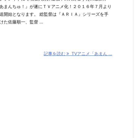
あまんちゅ！』が遂にＴ­Ｖアニメ化！２０１６年７月より
送開始となります。 総監督は『ＡＲＩＡ』シリーズを手
けた佐藤順一、監督 ...
記事を読む
TVアニメ「あまん ...