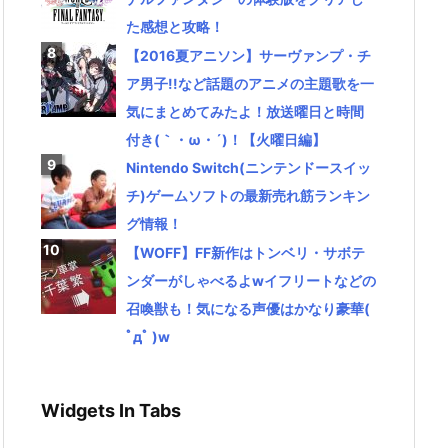
た感想と攻略！
【2016夏アニソン】サーヴァンプ・チ
ア男子!!など話題のアニメの主題歌を一
気にまとめてみたよ！放送曜日と時間
付き(｀・ω・´)！【火曜日編】
Nintendo Switch(ニンテンドースイッ
チ)ゲームソフトの最新売れ筋ランキン
グ情報！
【WOFF】FF新作はトンベリ・サボテ
ンダーがしゃべるよwイフリートなどの
召喚獣も！気になる声優はかなり豪華(
ﾟдﾟ )w
Widgets In Tabs