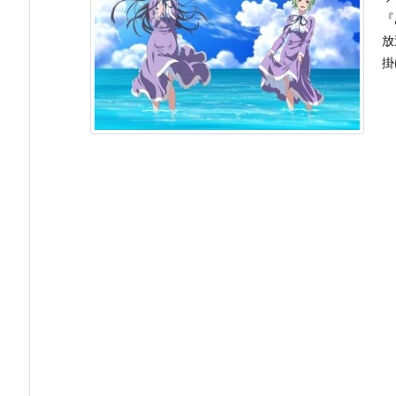
『
放
掛