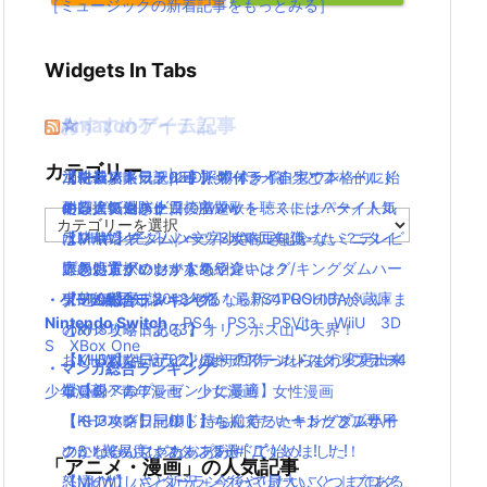
［ミュージックの新着記事をもっとみる］
Widgets In Tabs
おすすめゲーム記事
Amazonアイテム
☆
☆
☆
カテゴリー
【モンハンワールド】キャラメイクとフィールド
水耕栽培キット|LED照明付き！自宅で本格的に始
ニンテンドースイッチ 本体 一覧
消化器／人気ランキング
【KH3攻略日記05】トワイライトタウン
の顔違い過ぎ(;´Д｀)www
める人気セット
使い捨てマスク
耐震・転倒防止用接着マット・ストッパー／人気
キングダムハーツの主題歌を聴くには？タイトル
カ
【MHW】モンハン文字小さすぎじゃない？テレビ
水耕栽培キット｜ペットボトルを使ったミニタイ
ランキング
は？/キングダムハーツ3攻略豆知識
テ
ゴ
大きい方がいいかな？
プのおすすめセットを紹介
応急処置グッツ／人気ランキング
難易度選択のおすすめや違いは？/キングダムハー
リ
【MHW】モンハンやるならPS4PROの方がいい
東芝冷蔵庫｜2018年版！最新のTOSHIBA冷蔵庫ま
ツ3攻略豆知識
・ゲーム総合ランキング
ー
Nintendo Switch
PS4
PS3
PSVita
WiiU
3D
の？メリットある？
とめ
【KH3攻略日記03】オリンポス山〜天界！
S
XBox One
【MHW】キャラクリは一回作ったらもう変更出来
おしゃれなデザインのペアステンレスタンブラー4
【KH3攻略日記02】最初のワールドはオリンポス
・マンガ総合ランキング
ないの？
選【親へのプレゼントに最適】
コロシアム！
少年漫画
青年漫画
少女漫画
女性漫画
【モンハンワールド】なんでフィードだとブサイ
【ペアマグ】同棲したら揃えたい！カップル専用
【KH3攻略日記01】待ちに待ったキングダムハー
クになるんじゃああああ(#ﾟДﾟ)！！！！！
のかわいいマグカップ5選
ツ3！難易度はスタンダードで始めました！
「アニメ・漫画」の人気記事
【MHW】ハンターランクって最大いくつまである
怒濤の忙しさと近況＋今後やりたいこと｜ブログ