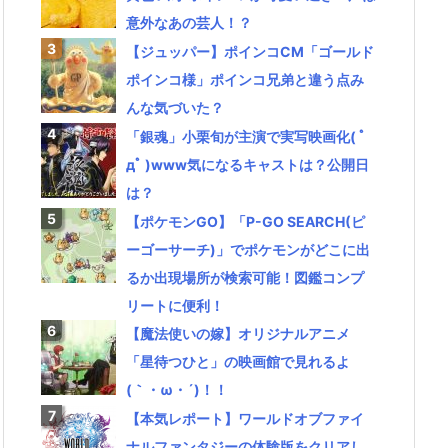
意外なあの芸人！？
【ジュッパー】ポインコCM「ゴールド
ポインコ様」ポインコ兄弟と違う点み
んな気づいた？
「銀魂」小栗旬が主演で実写映画化( ﾟ
дﾟ )www気になるキャストは？公開日
は？
【ポケモンGO】「P-GO SEARCH(ピ
ーゴーサーチ)」でポケモンがどこに出
るか出現場所が検索可能！図鑑コンプ
リートに便利！
【魔法使いの嫁】オリジナルアニメ
「星待つひと」の映画館で見れるよ
(｀・ω・´)！！
【本気レポート】ワールドオブファイ
ナルファンタジーの体験版をクリアし