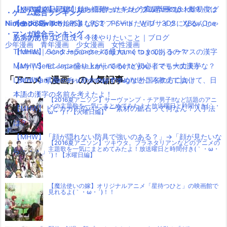
【MHW】キャラクリは一回作ったらもう変更出来ないの？
【ペアマグ】同棲したら揃えたい！カップル専用のかわいいマグ
【KH3攻略日記01】待ちに待ったキングダムハーツ3！難易度は
・ゲーム総合ランキング
Nintendo Switch
【モンハンワールド】なんでフィードだとブサイクになるんじゃ
カップ5選
スタンダードで始めました！
PS4
PS3
PSVita
WiiU
3DS
XBox One
・マンガ総合ランキング
ああああ(#ﾟДﾟ)！！！！！
怒濤の忙しさと近況＋今後やりたいこと｜ブログ
少年漫画
青年漫画
少女漫画
女性漫画
【MHW】ハンターランクって最大いくつまであるの？
Thomas｜Send Japanese kanji name to you!｜トーマスの漢字
【MHW】モンハン盛り上がってるけど初心者でも大丈夫かな？
Mary｜Send Japanese kanji name to you!｜マリーの漢字
「アニメ・漫画」の人気記事
【MHW】武器：チャアクのおすすめなところ教えて|д･)
List of kanji names Japanese thought!外国名の方に向けて、日
！！！！
本語の漢字の名前を考えたよ！
【2016夏アニソン】サーヴァンプ・チア男子!!など話題のアニ
メの主題歌を一気にまとめてみたよ！放送曜日と時間付き(｀・
【MHW】トビカガチのハンマー素材の鉱石って何なん？入手法
ω・´)！【火曜日編】
は？
【MHW】「顔が隠れない防具で強いのある？」→「顔が見たいな
【2016夏アニソン】ツキウタ。プラネタリアンなどのアニメの
主題歌を一気にまとめてみたよ！放送曜日と時間付き(｀・ω・
ら・・・」
´)！【水曜日編】
【魔法使いの嫁】オリジナルアニメ「星待つひと」の映画館で
見れるよ(｀・ω・´)！！