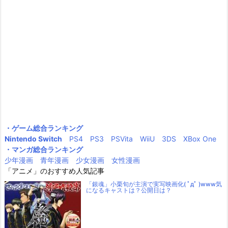
・ゲーム総合ランキング
Nintendo Switch
PS4
PS3
PSVita
WiiU
3DS
XBox One
・マンガ総合ランキング
少年漫画
青年漫画
少女漫画
女性漫画
「アニメ」のおすすめ人気記事
「銀魂」小栗旬が主演で実写映画化( ﾟдﾟ )www気
になるキャストは？公開日は？