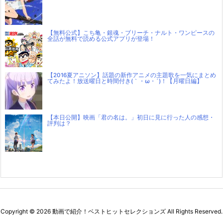
【無料公式】こち亀・銀魂・ブリーチ・ナルト・ワンピースの
全話が無料で読める公式アプリが登場！
【2016夏アニソン】話題の新作アニメの主題歌を一気にまとめ
てみたよ！放送曜日と時間付き(｀・ω・´)！【月曜日編】
【本日公開】映画「君の名は。」初日に見に行った人の感想・
評判は？
Copyright ©
2026
動画で紹介！ベストヒットセレクションズ
All Rights Reserved.