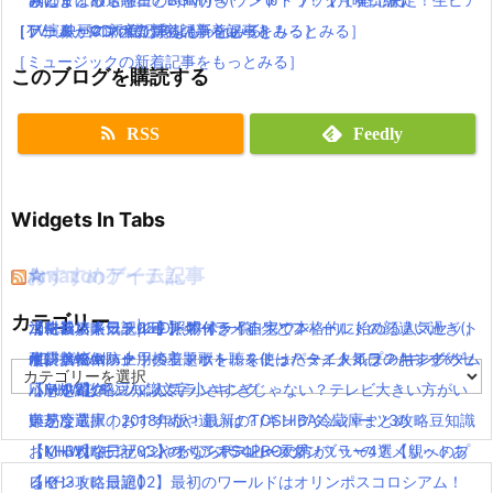
［TV・映画の新着記事をもっとみる］
［ゲーム・スマホアプリの新着記事をもっとみる］
［アニメ・マンガの新着記事をもっとみる］
ノ演奏がCDで聴けるよ(｀・ω・´)
［ミュージックの新着記事をもっとみる］
このブログを購読する
RSS
Feedly
Widgets In Tabs
おすすめゲーム記事
Amazonアイテム
☆
☆
☆
カテゴリー
【モンハンワールド】キャラメイクとフィールドの顔違い過ぎ(;
水耕栽培キット|LED照明付き！自宅で本格的に始める人気セット
ニンテンドースイッチ 本体 一覧
消化器／人気ランキング
【KH3攻略日記05】トワイライトタウン
´Д｀)www
水耕栽培キット｜ペットボトルを使ったミニタイプのおすすめセ
使い捨てマスク
耐震・転倒防止用接着マット・ストッパー／人気ランキング
キングダムハーツの主題歌を聴くには？タイトルは？/キングダム
カ
【MHW】モンハン文字小さすぎじゃない？テレビ大きい方がい
ットを紹介
応急処置グッツ／人気ランキング
ハーツ3攻略豆知識
テ
ゴ
いかな？
東芝冷蔵庫｜2018年版！最新のTOSHIBA冷蔵庫まとめ
難易度選択のおすすめや違いは？/キングダムハーツ3攻略豆知識
リ
【MHW】モンハンやるならPS4PROの方がいいの？メリットあ
おしゃれなデザインのペアステンレスタンブラー4選【親へのプ
【KH3攻略日記03】オリンポス山〜天界！
ー
る？
レゼントに最適】
【KH3攻略日記02】最初のワールドはオリンポスコロシアム！