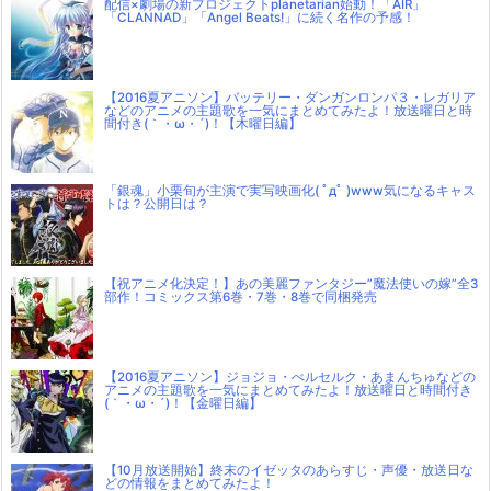
配信×劇場の新プロジェクトplanetarian始動！「AIR」
「CLANNAD」「Angel Beats!」に続く名作の予感！
【2016夏アニソン】バッテリー・ダンガンロンパ３・レガリア
などのアニメの主題歌を一気にまとめてみたよ！放送曜日と時
間付き(｀・ω・´)！【木曜日編】
「銀魂」小栗旬が主演で実写映画化( ﾟдﾟ )www気になるキャス
トは？公開日は？
【祝アニメ化決定！】あの美麗ファンタジー”魔法使いの嫁”全3
部作！コミックス第6巻・7巻・8巻で同梱発売
【2016夏アニソン】ジョジョ・べルセルク・あまんちゅなどの
アニメの主題歌を一気にまとめてみたよ！放送曜日と時間付き
(｀・ω・´)！【金曜日編】
【10月放送開始】終末のイゼッタのあらすじ・声優・放送日な
どの情報をまとめてみたよ！