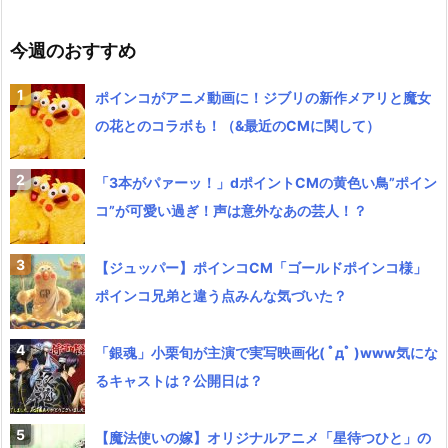
今週のおすすめ
ポインコがアニメ動画に！ジブリの新作メアリと魔女
の花とのコラボも！（&最近のCMに関して）
「3本がパァーッ！」dポイントCMの黄色い鳥”ポイン
コ”が可愛い過ぎ！声は意外なあの芸人！？
【ジュッパー】ポインコCM「ゴールドポインコ様」
ポインコ兄弟と違う点みんな気づいた？
「銀魂」小栗旬が主演で実写映画化( ﾟдﾟ )www気にな
るキャストは？公開日は？
【魔法使いの嫁】オリジナルアニメ「星待つひと」の