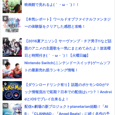
映画館で見れるよ(｀・ω・´)！！
【本気レポート】ワールドオブファイナルファンタジ
ーの体験版をクリアした感想と攻略！
【2016夏アニソン】サーヴァンプ・チア男子!!など話
題のアニメの主題歌を一気にまとめてみたよ！放送曜
日と時間付き(｀・ω・´)！【火曜日編】
Nintendo Switch(ニンテンドースイッチ)ゲームソフ
トの最新売れ筋ランキング情報！
【ダウンロードリンク有り】話題のポケモンGOがマ
ック情報流出で延期？日本での配信はいつ？！Androi
dとiOSでプレイ出来るよ！
配信×劇場の新プロジェクトplanetarian始動！「AI
R」「CLANNAD」「Angel Beats!」に続く名作の予