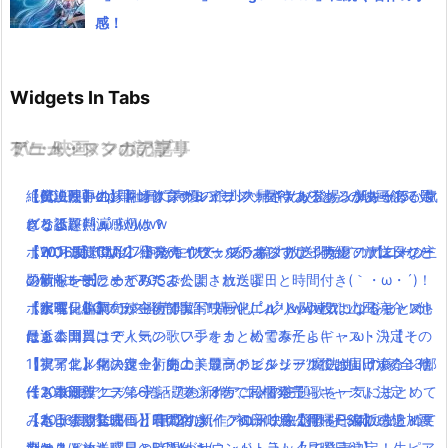
感！
Widgets In Tabs
TV・映画
ゲーム・スマホアプリ
アニメ・マンガの記事
ミュージックの記事
【伝説回】zip貝社員に声優の浪川大輔さんが登場！新キャラハマ
絶賛上映中の「キングスグレイブ ファイナルファンタジー15」気
【魔法使いの嫁】オリジナルアニメ「星待つひと」の映画館で見
【600万再生】岡崎体育のミュージックPVあるあるがあるある過
グリ役を熱演！
になる評判・感想は？
れるよ(｀・ω・´)！！
ぎと話題( ﾟдﾟ )wwww
ポインコ新CM！「何かに似ている」篇！放送開始！！【ローソ
【WOFF】10月27日発売！ワールドオブファイナルファンタジー
【10月放送開始】終末のイゼッタのあらすじ・声優・放送日など
【2016夏アニソン】ツキウタ。プラネタリアンなどのアニメの主
ン×ドコモ】
の新トレーラーがTGSで公開されたよ！
の情報をまとめてみたよ！
題歌を一気にまとめてみたよ！放送曜日と時間付き(｀・ω・´)！
「銀魂」小栗旬が主演で実写映画化( ﾟдﾟ )www気になるキャスト
ポケモンGOプラス発売開始！購入リンク＆関連グッツをまとめ
【実写化】鋼の錬金術師エドワードエルリック役は山田涼介！他
【水曜日編】
は？公開日は？
たよ！
にも本田翼、ディーン・フジオカ、松雪泰子らキャスト決定！
最近ニコニコで人気の歌い手をまとめてみたよ(｀・ω・´)【その
【実写化】鋼の錬金術師エドワードエルリック役は山田涼介！他
「アイドルマスター」史上、最高のビジュアルでお届けするシリ
【祝アニメ化決定！】あの美麗ファンタジー”魔法使いの嫁”全3部
1】
にも本田翼、ディーン・フジオカ、松雪泰子らキャスト決定！
ーズ最新作！
作！コミックス第6巻・7巻・8巻で同梱発売
【2016夏アニソン】話題の新作アニメの主題歌を一気にまとめて
【本日公開】映画「君の名は。」初日に見に行った人の感想・評
【もうすぐ発売！】FF12リメイクの新映像公開！PS4版の追加要
【2016夏アニソン】話題の新作アニメの主題歌を一気にまとめて
みたよ！放送曜日と時間付き(｀・ω・´)！【月曜日編】
判は？
素のまとめ！
みたよ！放送曜日と時間付き(｀・ω・´)！【月曜日編】
ひとりぼっち惑星のBGMがサウンドトラックで発売決定！生ピア