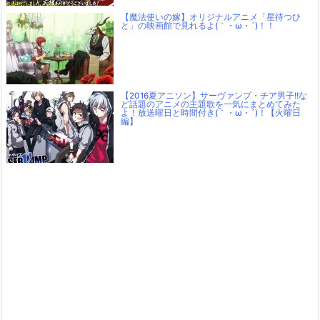
【魔法使いの嫁】オリジナルアニメ「星待つひ
と」の映画館で見れるよ(｀・ω・´)！！
【2016夏アニソン】サーヴァンプ・チア男子!!な
ど話題のアニメの主題歌を一気にまとめてみた
よ！放送曜日と時間付き(｀・ω・´)！【火曜日
編】