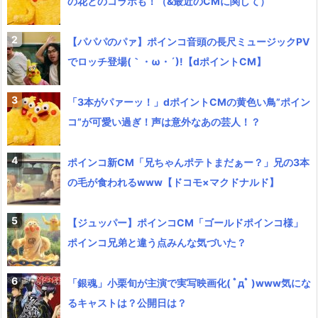
の花とのコラボも！（&最近のCMに関して）
【パパパのパァ】ポインコ音頭の長尺ミュージックPV
でロッチ登場(｀・ω・´)!【dポイントCM】
「3本がパァーッ！」dポイントCMの黄色い鳥”ポイン
コ”が可愛い過ぎ！声は意外なあの芸人！？
ポインコ新CM「兄ちゃんポテトまだぁー？」兄の3本
の毛が食われるwww【ドコモ×マクドナルド】
【ジュッパー】ポインコCM「ゴールドポインコ様」
ポインコ兄弟と違う点みんな気づいた？
「銀魂」小栗旬が主演で実写映画化( ﾟдﾟ )www気にな
るキャストは？公開日は？