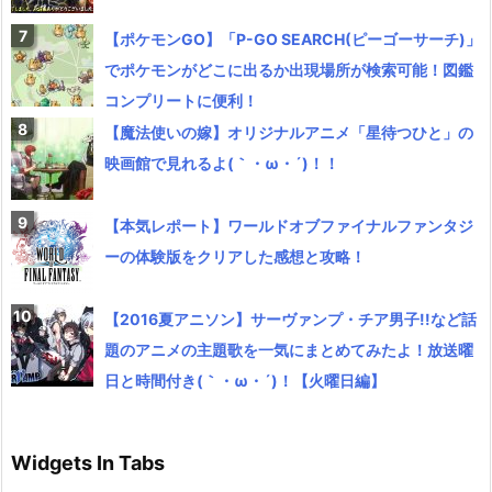
【ポケモンGO】「P-GO SEARCH(ピーゴーサーチ)」
でポケモンがどこに出るか出現場所が検索可能！図鑑
コンプリートに便利！
【魔法使いの嫁】オリジナルアニメ「星待つひと」の
映画館で見れるよ(｀・ω・´)！！
【本気レポート】ワールドオブファイナルファンタジ
ーの体験版をクリアした感想と攻略！
【2016夏アニソン】サーヴァンプ・チア男子!!など話
題のアニメの主題歌を一気にまとめてみたよ！放送曜
日と時間付き(｀・ω・´)！【火曜日編】
Widgets In Tabs