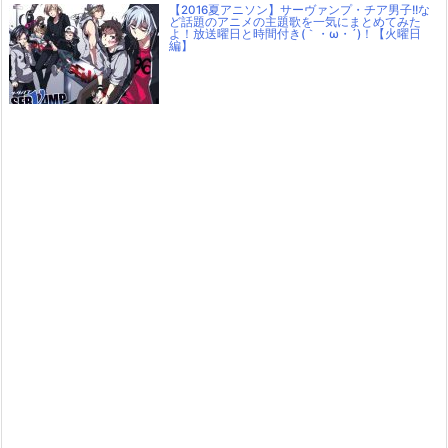
【2016夏アニソン】サーヴァンプ・チア男子!!な
ど話題のアニメの主題歌を一気にまとめてみた
よ！放送曜日と時間付き(｀・ω・´)！【火曜日
編】