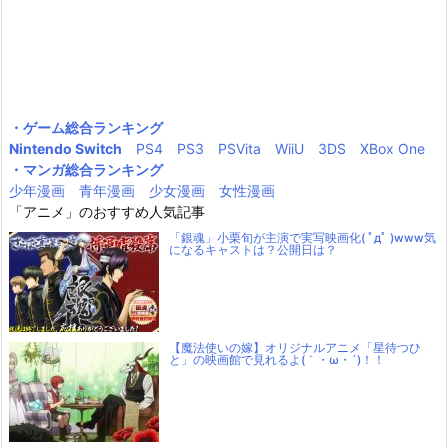
・ゲーム総合ランキング
Nintendo Switch
PS4
PS3
PSVita
WiiU
3DS
XBox One
・マンガ総合ランキング
少年漫画
青年漫画
少女漫画
女性漫画
「アニメ」のおすすめ人気記事
「銀魂」小栗旬が主演で実写映画化( ﾟдﾟ )www気
になるキャストは？公開日は？
【魔法使いの嫁】オリジナルアニメ「星待つひ
と」の映画館で見れるよ(｀・ω・´)！！