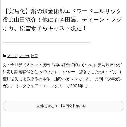
【実写化】鋼の錬金術師エドワードエルリック
役は山田涼介！他にも本田翼、ディーン・フジ
オカ、松雪泰子らキャスト決定！
アニメ
,
マンガ
,
映画
あの全世界で大ヒット漫画『鋼の錬金術師』がついに実写映画化が
決定し話題騒然となっています！ いやー、驚きましたね(； ･`д･´)
荒川弘氏による原作の本作、通称ハガレンですが、 月刊『少年ガン
ガン』（スクウェア・エニックス）で2001年に ...
記事を読む
【実写化】鋼の錬 ...