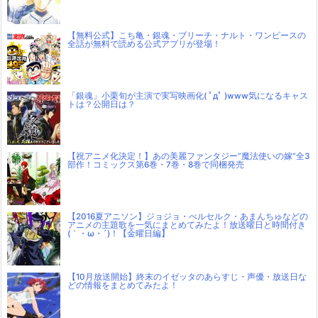
【無料公式】こち亀・銀魂・ブリーチ・ナルト・ワンピースの
全話が無料で読める公式アプリが登場！
「銀魂」小栗旬が主演で実写映画化( ﾟдﾟ )www気になるキャス
トは？公開日は？
【祝アニメ化決定！】あの美麗ファンタジー”魔法使いの嫁”全3
部作！コミックス第6巻・7巻・8巻で同梱発売
【2016夏アニソン】ジョジョ・べルセルク・あまんちゅなどの
アニメの主題歌を一気にまとめてみたよ！放送曜日と時間付き
(｀・ω・´)！【金曜日編】
【10月放送開始】終末のイゼッタのあらすじ・声優・放送日な
どの情報をまとめてみたよ！