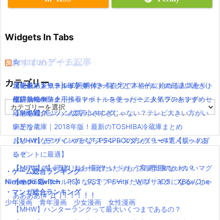
Widgets In Tabs
おすすめゲーム記事
Amazonアイテム
☆
☆
☆
カテゴリー
【モンハンワールド】キャラメイクとフィールドの顔違い過ぎ(;
水耕栽培キット|LED照明付き！自宅で本格的に始める人気セット
ニンテンドースイッチ 本体 一覧
消化器／人気ランキング
´Д｀)www
水耕栽培キット｜ペットボトルを使ったミニタイプのおすすめセ
使い捨てマスク
耐震・転倒防止用接着マット・ストッパー／人気ランキング
カ
【MHW】モンハン文字小さすぎじゃない？テレビ大きい方がい
ットを紹介
応急処置グッツ／人気ランキング
テ
ゴ
いかな？
東芝冷蔵庫｜2018年版！最新のTOSHIBA冷蔵庫まとめ
リ
【MHW】モンハンやるならPS4PROの方がいいの？メリットあ
おしゃれなデザインのペアステンレスタンブラー4選【親へのプ
ー
る？
レゼントに最適】
【MHW】キャラクリは一回作ったらもう変更出来ないの？
【ペアマグ】同棲したら揃えたい！カップル専用のかわいいマグ
・ゲーム総合ランキング
Nintendo Switch
【モンハンワールド】なんでフィードだとブサイクになるんじゃ
カップ5選
PS4
PS3
PSVita
WiiU
3DS
XBox One
・マンガ総合ランキング
ああああ(#ﾟДﾟ)！！！！！
少年漫画
青年漫画
少女漫画
女性漫画
【MHW】ハンターランクって最大いくつまであるの？