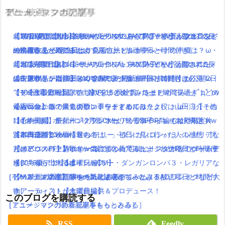
TV・映画
ゲーム・スマホアプリ
アニメ・マンガの記事
ミュージックの記事
【TVCM配信開始】映画キングスグレイブ ファイナルファンタジ
劇場版FF15【KINGSGLAIVE FINAL FANTASY XV】がフルCG長
【10月放送開始】終末のイゼッタのあらすじ・声優・放送日など
【2016夏アニソン】サーヴァンプ・チア男子!!など話題のアニメ
ーXV気になる発売日は！見る方法とルナフレーナの声優は？
編映像作品が7月9日より全国ロードショーへ
の情報をまとめてみたよ！
の主題歌を一気にまとめてみたよ！放送曜日と時間付き(｀・ω・
劇場版FF15【KINGSGLAIVE FINAL FANTASY XV】がフルCG長
【ガスト新作】ブルーリフレクションのムービーが公開された
【2016夏アニソン】サーヴァンプ・チア男子!!など話題のアニメ
´)！【火曜日編】
編映像作品が7月9日より全国ロードショーへ
よ！デザインは岸田メルなので美少女・アトリエ好きは必見！
の主題歌を一気にまとめてみたよ！放送曜日と時間付き(｀・ω・
【8/26Mステ出演】RADWIMPSの最新曲【前前前世】が公開2日
【その１】ZIP話題の「朝だよ！貝社員」をまとめてみた( ﾟдﾟ )w
【データコピー完了待ち】FF15のダウンロード時間長過ぎ！どの
´)！【火曜日編】
で100万再生！ついでにMVをまとめてみたよ！
wwwww
くらいかかる？早くダウンロードするには？
【実写化】鋼の錬金術師エドワードエルリック役は山田涼介！他
最近ニコニコで人気の歌い手をまとめてみたよ(｀・ω・´)【その
【dカード】ポインコ12月新CMはアップルペイ編で綾野剛と共
【予約開始】最新作『グランツーリスモSPORT』もはや現実ww
にも本田翼、ディーン・フジオカ、松雪泰子らキャスト決定！
1】
演！コラボグッツ情報も！
首都高走れるwww
【本日公開】映画「君の名は。」初日に見に行った人の感想・評
【2016夏アニソン】バッテリー・ダンガンロンパ３・レガリアな
【パパパのパァ】ポインコ音頭の長尺ミュージックPVでロッチ登
【メビウスFF】Windows版でプレイ可能に！スマホとのゲームデ
判は？
どのアニメの主題歌を一気にまとめてみたよ！放送曜日と時間付
場(｀・ω・´)!【dポイントCM】
ータ共有も出来るよ！
【2016夏アニソン】バッテリー・ダンガンロンパ３・レガリアな
き(｀・ω・´)！【木曜日編】
［TV・映画の新着記事をもっとみる］
［ゲーム・スマホアプリの新着記事をもっとみる］
どのアニメの主題歌を一気にまとめてみたよ！放送曜日と時間付
【Mステで話題】Aimer(エメ)の新アルバム！RAD,ワンオクなど大
き(｀・ω・´)！【木曜日編】
物アーティストが全楽曲提供＆プロデュース！
このブログを購読する
［アニメ・マンガの新着記事をもっとみる］
［ミュージックの新着記事をもっとみる］
RSS
Feedly