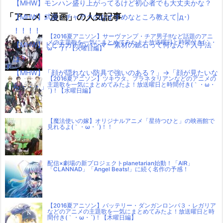
【MHW】モンハン盛り上がってるけど初心者でも大丈夫かな？
「アニメ・漫画」の人気記事
【MHW】武器：チャアクのおすすめなところ教えて|д･)
！！！！
【2016夏アニソン】サーヴァンプ・チア男子!!など話題のアニ
メの主題歌を一気にまとめてみたよ！放送曜日と時間付き(｀・
【MHW】トビカガチのハンマー素材の鉱石って何なん？入手法
ω・´)！【火曜日編】
は？
【MHW】「顔が隠れない防具で強いのある？」→「顔が見たいな
【2016夏アニソン】ツキウタ。プラネタリアンなどのアニメの
主題歌を一気にまとめてみたよ！放送曜日と時間付き(｀・ω・
ら・・・」
´)！【水曜日編】
【魔法使いの嫁】オリジナルアニメ「星待つひと」の映画館で
見れるよ(｀・ω・´)！！
配信×劇場の新プロジェクトplanetarian始動！「AIR」
「CLANNAD」「Angel Beats!」に続く名作の予感！
【2016夏アニソン】バッテリー・ダンガンロンパ３・レガリア
などのアニメの主題歌を一気にまとめてみたよ！放送曜日と時
間付き(｀・ω・´)！【木曜日編】