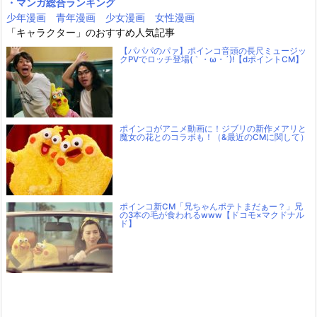
・マンガ総合ランキング
少年漫画
青年漫画
少女漫画
女性漫画
「キャラクター」のおすすめ人気記事
【パパパのパァ】ポインコ音頭の長尺ミュージッ
クPVでロッチ登場(｀・ω・´)!【dポイントCM】
ポインコがアニメ動画に！ジブリの新作メアリと
魔女の花とのコラボも！（&最近のCMに関して）
ポインコ新CM「兄ちゃんポテトまだぁー？」兄
の3本の毛が食われるwww【ドコモ×マクドナル
ド】