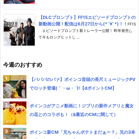
【DLCプロンプト】FF15エピソードプロンプトの
新動画公開！配信は6月27日から(*´∀`*)！！
FF15
エピソードプロンプト新トレーラー公開！ 昨年発売し
て今もロングヒットし ...
今週のおすすめ
【パパパのパァ】ポインコ音頭の長尺ミュージックPV
でロッチ登場(｀・ω・´)!【dポイントCM】
ポインコがアニメ動画に！ジブリの新作メアリと魔女
の花とのコラボも！（&最近のCMに関して）
ポインコ新CM「兄ちゃんポテトまだぁー？」兄の3本