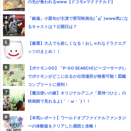
の毛が食われるwww【ドコモ×マクドナルド】
「銀魂」小栗旬が主演で実写映画化( ﾟдﾟ )www気にな
るキャストは？公開日は？
【厳選】大人でも欲しくなる！おしゃれなドラクエグ
ッツのまとめ！！
【ポケモンGO】「P-GO SEARCH(ピーゴーサーチ)」
でポケモンがどこに出るか出現場所が検索可能！図鑑
コンプリートに便利！
【魔法使いの嫁】オリジナルアニメ「星待つひと」の
映画館で見れるよ(｀・ω・´)！！
【本気レポート】ワールドオブファイナルファンタジ
ーの体験版をクリアした感想と攻略！