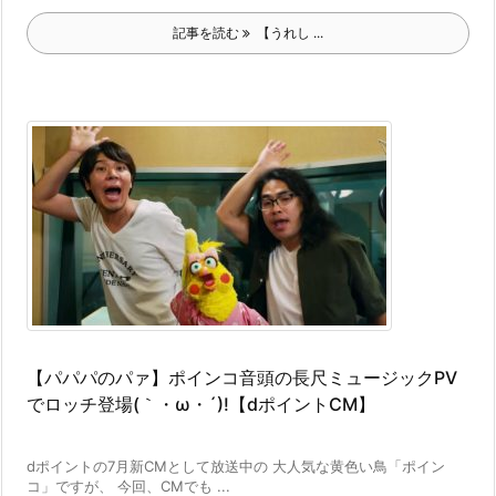
記事を読む
【うれし ...
【パパパのパァ】ポインコ音頭の長尺ミュージックPV
でロッチ登場(｀・ω・´)!【dポイントCM】
dポイントの7月新CMとして放送中の 大人気な黄色い鳥「ポイン
コ」ですが、 今回、CMでも ...