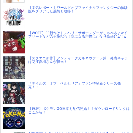
【本気レポート】ワールドオブファイナルファンタジーの体験
版をクリアした感想と攻略！
【WOFF】FF新作はトンベリ・サボテンダーがしゃべるよwイ
フリートなどの召喚獣も！気になる声優はかなり豪華( ﾟдﾟ )w
【スクエニ新作】アンティークカルネヴァーレ第一発表キャラ
は花江夏樹さんが担当！
「テイルズ オブ ベルセリア」ファン待望新シリーズ発
売！！
【速報】ポケモンGO日本も配信開始！！ダウンロードリンクは
ここから！