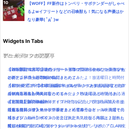
【WOFF】FF新作はトンベリ・サボテンダーがしゃべ
るよwイフリートなどの召喚獣も！気になる声優はか
なり豪華( ﾟдﾟ )w
Widgets In Tabs
TV・映画
ゲーム・スマホアプリ
アニメ・マンガの記事
ミュージックの記事
ネット限定！ポインコのショートドラマ公開「住みたい県ランキ
【WOFF】10月27日発売！ワールドオブファイナルファンタジー
【朗報】銀魂実写は嘘だった！？実際に問い合わせした人達をま
【2016夏アニソン】バッテリー・ダンガンロンパ３・レガリアな
ング」「県境」の2本立て！
の新トレーラーがTGSで公開されたよ！
とめたよ(｀・ω・´)wwww
どのアニメの主題歌を一気にまとめてみたよ！放送曜日と時間付
【dカード】ポインコ11月新CMは気が早いサンタさん登場！中条
【最強グラ】FF15の水上の都市 オルティシエが綺麗過ぎてもは
【2016夏アニソン】ジョジョ・べルセルク・あまんちゅなどのア
き(｀・ω・´)！【木曜日編】
あやみちゃんも美人になってる！
や観光レベル(＞A＜)!!!
ニメの主題歌を一気にまとめてみたよ！放送曜日と時間付き(｀・
【600万再生】岡崎体育のミュージックPVあるあるがあるある過
【実写化】鋼の錬金術師エドワードエルリック役は山田涼介！他
【期間限定】グラビティデイズ2発売を記念してPSPlus加入者は
ω・´)！【金曜日編】
ぎと話題( ﾟдﾟ )wwww
にも本田翼、ディーン・フジオカ、松雪泰子らキャスト決定！
前作を無料ダウンロード可能に！
【魔法使いの嫁】オリジナルアニメ「星待つひと」の映画館で見
最近ニコニコで人気の歌い手をまとめてみたよ(｀・ω・´)【その
【ポインコ動画】ポインコとよばれた鳥！映画「海賊とよばれた
キングダムハーツHD2.8の発売日決定！気になる内容は？新作も
れるよ(｀・ω・´)！！
1】
男」とのコラボCM公開！
有り！
配信×劇場の新プロジェクトplanetarian始動！「AIR」「CLANN
【2016夏アニソン】ツキウタ。プラネタリアンなどのアニメの主