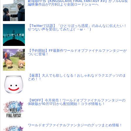
劇場版FF15【KINGSGLAIVE FINAL FANTASY XV】がフルCG長
編映像作品が7月9日より全国ロードショーへ
【Twitterで話題】「ひとりぼっち惑星」のみんなに伝えたい！
せつない声を受信してみたよ(´・ω・｀)
【予約開始】FF最新作ワールドオブファイナルファンタジーが
ついに登場！
【厳選】大人でも欲しくなる！おしゃれなドラクエグッツのま
とめ！！
【WOFF】今月発売！ワールドオブファイナルファンタジーの
体験版が10月17日から配信開始！コラボ情報も！
ワールドオブファイナルファンタジーのグッツまとめ情報！