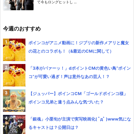
て今もロングヒットし ...
今週のおすすめ
ポインコがアニメ動画に！ジブリの新作メアリと魔女
の花とのコラボも！（&最近のCMに関して）
「3本がパァーッ！」dポイントCMの黄色い鳥”ポイン
コ”が可愛い過ぎ！声は意外なあの芸人！？
【ジュッパー】ポインコCM「ゴールドポインコ様」
ポインコ兄弟と違う点みんな気づいた？
「銀魂」小栗旬が主演で実写映画化( ﾟдﾟ )www気にな
るキャストは？公開日は？