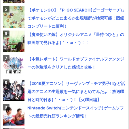
【ポケモンGO】「P-GO SEARCH(ピーゴーサーチ)」
でポケモンがどこに出るか出現場所が検索可能！図鑑
コンプリートに便利！
【魔法使いの嫁】オリジナルアニメ「星待つひと」の
映画館で見れるよ(｀・ω・´)！！
【本気レポート】ワールドオブファイナルファンタジ
ーの体験版をクリアした感想と攻略！
【2016夏アニソン】サーヴァンプ・チア男子!!など話
題のアニメの主題歌を一気にまとめてみたよ！放送曜
日と時間付き(｀・ω・´)！【火曜日編】
Nintendo Switch(ニンテンドースイッチ)ゲームソフ
トの最新売れ筋ランキング情報！