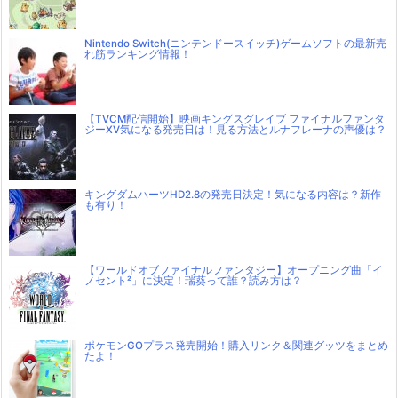
Nintendo Switch(ニンテンドースイッチ)ゲームソフトの最新売
れ筋ランキング情報！
【TVCM配信開始】映画キングスグレイブ ファイナルファンタ
ジーXV気になる発売日は！見る方法とルナフレーナの声優は？
キングダムハーツHD2.8の発売日決定！気になる内容は？新作
も有り！
【ワールドオブファイナルファンタジー】オープニング曲「イ
ノセント²」に決定！瑞葵って誰？読み方は？
ポケモンGOプラス発売開始！購入リンク＆関連グッツをまとめ
たよ！