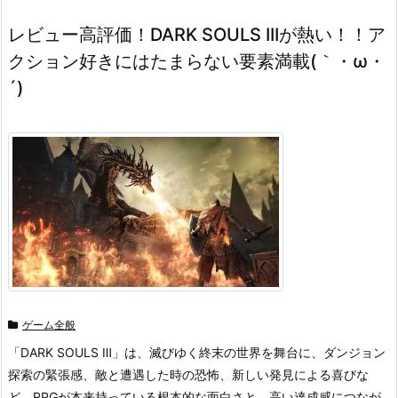
レビュー高評価！DARK SOULS IIIが熱い！！ア
クション好きにはたまらない要素満載(｀・ω・
´)
ゲーム全般
「DARK SOULS Ⅲ」は、滅びゆく終末の世界を舞台に、ダンジョン
探索の緊張感、敵と遭遇した時の恐怖、新しい発見による喜びな
ど、RPGが本来持っている根本的な面白さと、高い達成感につなが