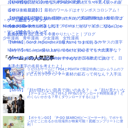
【MHW】モンハンやるならPS4PROの方がいいの？メリットあ
おしゃれなデザインのペアステンレスタンブラー4選【親へのプ
【KH3攻略日記03】オリンポス山〜天界！
ー
る？
レゼントに最適】
【KH3攻略日記02】最初のワールドはオリンポスコロシアム！
【MHW】キャラクリは一回作ったらもう変更出来ないの？
【ペアマグ】同棲したら揃えたい！カップル専用のかわいいマグ
【KH3攻略日記01】待ちに待ったキングダムハーツ3！難易度は
・ゲーム総合ランキング
Nintendo Switch
【モンハンワールド】なんでフィードだとブサイクになるんじゃ
カップ5選
スタンダードで始めました！
PS4
PS3
PSVita
WiiU
3DS
XBox One
・マンガ総合ランキング
ああああ(#ﾟДﾟ)！！！！！
怒濤の忙しさと近況＋今後やりたいこと｜ブログ
少年漫画
青年漫画
少女漫画
女性漫画
【MHW】ハンターランクって最大いくつまであるの？
Thomas｜Send Japanese kanji name to you!｜トーマスの漢字
【MHW】モンハン盛り上がってるけど初心者でも大丈夫かな？
Mary｜Send Japanese kanji name to you!｜マリーの漢字
「ゲーム」の人気記事
【MHW】武器：チャアクのおすすめなところ教えて|д･)
List of kanji names Japanese thought!外国名の方に向けて、日
！！！！
本語の漢字の名前を考えたよ！
リゼロがゲームに！PS4とPSVITAで限定特典にはレムラムのフ
ィギアが！水着コスも！
【MHW】トビカガチのハンマー素材の鉱石って何なん？入手法
は？
【MHW】「顔が隠れない防具で強いのある？」→「顔が見たいな
【データコピー完了待ち】FF15のダウンロード時間長過ぎ！ど
のくらいかかる？早くダウンロードするには？
ら・・・」
【ポケモンGO】「P-GO SEARCH(ピーゴーサーチ)」でポケモ
ンがどこに出るか出現場所が検索可能！図鑑コンプリートに便
利！