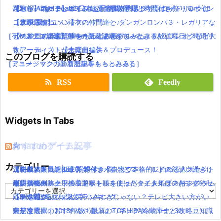
【パパパのパァ】ポインコ7月新CM登場！今度はお祭りでポイン
【速報】ポケモンGO日本も配信開始！！ダウンロードリンクは
AD」「Angel Beats!」に続く名作の予感！
題歌を一気にまとめてみたよ！放送曜日と時間付き(｀・ω・´)！
コ音頭でかわいい浴衣の仲間達と♪
ここから！
【2016夏アニソン】バッテリー・ダンガンロンパ３・レガリアな
【水曜日編】
［TV・映画の新着記事をもっとみる］
［ゲーム・スマホアプリの新着記事をもっとみる］
どのアニメの主題歌を一気にまとめてみたよ！放送曜日と時間付
【Mステで話題】Aimer(エメ)の新アルバム！RAD,ワンオクなど大
き(｀・ω・´)！【木曜日編】
物アーティストが全楽曲提供＆プロデュース！
このブログを購読する
［アニメ・マンガの新着記事をもっとみる］
［ミュージックの新着記事をもっとみる］
RSS
Feedly
Widgets In Tabs
おすすめゲーム記事
Amazonアイテム
☆
☆
☆
カテゴリー
【モンハンワールド】キャラメイクとフィールドの顔違い過ぎ(;
水耕栽培キット|LED照明付き！自宅で本格的に始める人気セット
ニンテンドースイッチ 本体 一覧
消化器／人気ランキング
【KH3攻略日記05】トワイライトタウン
´Д｀)www
水耕栽培キット｜ペットボトルを使ったミニタイプのおすすめセ
使い捨てマスク
耐震・転倒防止用接着マット・ストッパー／人気ランキング
キングダムハーツの主題歌を聴くには？タイトルは？/キングダム
カ
【MHW】モンハン文字小さすぎじゃない？テレビ大きい方がい
ットを紹介
応急処置グッツ／人気ランキング
ハーツ3攻略豆知識
テ
ゴ
いかな？
東芝冷蔵庫｜2018年版！最新のTOSHIBA冷蔵庫まとめ
難易度選択のおすすめや違いは？/キングダムハーツ3攻略豆知識
リ