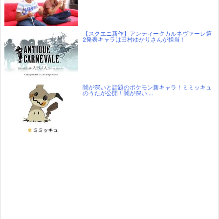
【スクエニ新作】アンティークカルネヴァーレ第
2発表キャラは田村ゆかりさんが担当！
闇が深いと話題のポケモン新キャラ！ミミッキュ
のうたが公開！闇が深い….