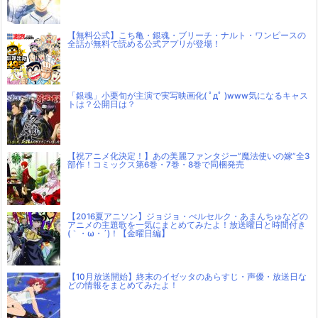
【無料公式】こち亀・銀魂・ブリーチ・ナルト・ワンピースの
全話が無料で読める公式アプリが登場！
「銀魂」小栗旬が主演で実写映画化( ﾟдﾟ )www気になるキャス
トは？公開日は？
【祝アニメ化決定！】あの美麗ファンタジー”魔法使いの嫁”全3
部作！コミックス第6巻・7巻・8巻で同梱発売
【2016夏アニソン】ジョジョ・べルセルク・あまんちゅなどの
アニメの主題歌を一気にまとめてみたよ！放送曜日と時間付き
(｀・ω・´)！【金曜日編】
【10月放送開始】終末のイゼッタのあらすじ・声優・放送日な
どの情報をまとめてみたよ！