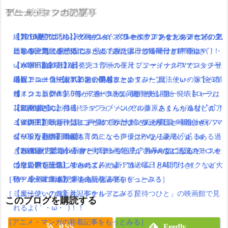
TV・映画
ゲーム・スマホアプリ
アニメ・マンガの記事
ミュージックの記事
【TVCM配信開始】映画キングスグレイブ ファイナルファンタジ
絶賛上映中の「キングスグレイブ ファイナルファンタジー15」気
【2016夏アニソン】ツキウタ。プラネタリアンなどのアニメの主
【2016夏アニソン】ジョジョ・べルセルク・あまんちゅなどのア
ーXV気になる発売日は！見る方法とルナフレーナの声優は？
になる評判・感想は？
題歌を一気にまとめてみたよ！放送曜日と時間付き(｀・ω・´)！
ニメの主題歌を一気にまとめてみたよ！放送曜日と時間付き(｀・
【パパパのパァ】ポインコ音頭の長尺ミュージックPVでロッチ登
【WOFF】10月27日発売！ワールドオブファイナルファンタジー
【水曜日編】
ω・´)！【金曜日編】
場(｀・ω・´)!【dポイントCM】
の新トレーラーがTGSで公開されたよ！
【祝アニメ化決定！】あの美麗ファンタジー”魔法使いの嫁”全3部
最近ニコニコで人気の歌い手をまとめてみたよ(｀・ω・´)【その
ポインコ新CM！「何かに似ている」篇！放送開始！！【ローソ
【スクエニ新作】アンティークカルネヴァーレ第一発表キャラは
作！コミックス第6巻・7巻・8巻で同梱発売
1】
ン×ドコモ】
花江夏樹さんが担当！
【2016夏アニソン】ジョジョ・べルセルク・あまんちゅなどのア
【動画まとめ】月9ドラマ”ラブソング”の藤原さくらが逸材( ﾟдﾟ )
【伝説回】zip貝社員に声優の浪川大輔さんが登場！新キャラハマ
【WOFF】FF新作はトンベリ・サボテンダーがしゃべるよwイフ
ニメの主題歌を一気にまとめてみたよ！放送曜日と時間付き(｀・
イイ声！！
グリ役を熱演！
リートなどの召喚獣も！気になる声優はかなり豪華( ﾟдﾟ )w
ω・´)！【金曜日編】
【600万再生】岡崎体育のミュージックPVあるあるがあるある過
「銀魂」小栗旬が主演で実写映画化( ﾟдﾟ )www気になるキャスト
【Twitterで話題】「ひとりぼっち惑星」のみんなに伝えたい！せ
【2016夏アニソン】サーヴァンプ・チア男子!!など話題のアニメ
ぎと話題( ﾟдﾟ )wwww
は？公開日は？
つない声を受信してみたよ(´・ω・｀)
の主題歌を一気にまとめてみたよ！放送曜日と時間付き(｀・ω・
【Mステで話題】Aimer(エメ)の新アルバム！RAD,ワンオクなど大
［TV・映画の新着記事をもっとみる］
［ゲーム・スマホアプリの新着記事をもっとみる］
´)！【火曜日編】
物アーティストが全楽曲提供＆プロデュース！
［ミュージックの新着記事をもっとみる］
【魔法使いの嫁】オリジナルアニメ「星待つひと」の映画館で見
このブログを購読する
れるよ(｀・ω・´)！！
［アニメ・マンガの新着記事をもっとみる］
RSS
Feedly