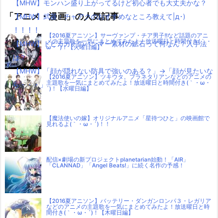
【MHW】モンハン盛り上がってるけど初心者でも大丈夫かな？
「アニメ・漫画」の人気記事
【MHW】武器：チャアクのおすすめなところ教えて|д･)
！！！！
【2016夏アニソン】サーヴァンプ・チア男子!!など話題のアニ
メの主題歌を一気にまとめてみたよ！放送曜日と時間付き(｀・
【MHW】トビカガチのハンマー素材の鉱石って何なん？入手法
ω・´)！【火曜日編】
は？
【MHW】「顔が隠れない防具で強いのある？」→「顔が見たいな
【2016夏アニソン】ツキウタ。プラネタリアンなどのアニメの
主題歌を一気にまとめてみたよ！放送曜日と時間付き(｀・ω・
ら・・・」
´)！【水曜日編】
【魔法使いの嫁】オリジナルアニメ「星待つひと」の映画館で
見れるよ(｀・ω・´)！！
配信×劇場の新プロジェクトplanetarian始動！「AIR」
「CLANNAD」「Angel Beats!」に続く名作の予感！
【2016夏アニソン】バッテリー・ダンガンロンパ３・レガリア
などのアニメの主題歌を一気にまとめてみたよ！放送曜日と時
間付き(｀・ω・´)！【木曜日編】