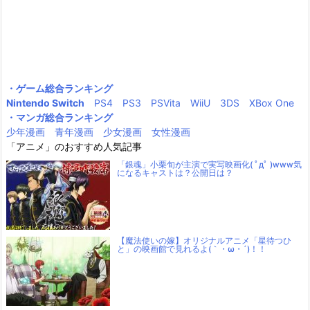
・ゲーム総合ランキング
Nintendo Switch
PS4
PS3
PSVita
WiiU
3DS
XBox One
・マンガ総合ランキング
少年漫画
青年漫画
少女漫画
女性漫画
「アニメ」のおすすめ人気記事
「銀魂」小栗旬が主演で実写映画化( ﾟдﾟ )www気
になるキャストは？公開日は？
【魔法使いの嫁】オリジナルアニメ「星待つひ
と」の映画館で見れるよ(｀・ω・´)！！