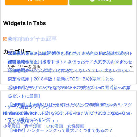
Widgets In Tabs
おすすめゲーム記事
Amazonアイテム
☆
☆
☆
カテゴリー
【モンハンワールド】キャラメイクとフィールドの顔違い過ぎ(;
水耕栽培キット|LED照明付き！自宅で本格的に始める人気セット
ニンテンドースイッチ 本体 一覧
消化器／人気ランキング
´Д｀)www
水耕栽培キット｜ペットボトルを使ったミニタイプのおすすめセ
使い捨てマスク
耐震・転倒防止用接着マット・ストッパー／人気ランキング
カ
【MHW】モンハン文字小さすぎじゃない？テレビ大きい方がい
ットを紹介
応急処置グッツ／人気ランキング
テ
ゴ
いかな？
東芝冷蔵庫｜2018年版！最新のTOSHIBA冷蔵庫まとめ
リ
【MHW】モンハンやるならPS4PROの方がいいの？メリットあ
おしゃれなデザインのペアステンレスタンブラー4選【親へのプ
ー
る？
レゼントに最適】
【MHW】キャラクリは一回作ったらもう変更出来ないの？
【ペアマグ】同棲したら揃えたい！カップル専用のかわいいマグ
・ゲーム総合ランキング
Nintendo Switch
【モンハンワールド】なんでフィードだとブサイクになるんじゃ
カップ5選
PS4
PS3
PSVita
WiiU
3DS
XBox One
・マンガ総合ランキング
ああああ(#ﾟДﾟ)！！！！！
少年漫画
青年漫画
少女漫画
女性漫画
【MHW】ハンターランクって最大いくつまであるの？