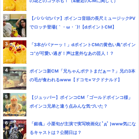
の花とのコラボも！（&最近のCMに関して）
【パパパのパァ】ポインコ音頭の長尺ミュージックPV
でロッチ登場(｀・ω・´)!【dポイントCM】
「3本がパァーッ！」dポイントCMの黄色い鳥”ポイン
コ”が可愛い過ぎ！声は意外なあの芸人！？
ポインコ新CM「兄ちゃんポテトまだぁー？」兄の3本
の毛が食われるwww【ドコモ×マクドナルド】
【ジュッパー】ポインコCM「ゴールドポインコ様」
ポインコ兄弟と違う点みんな気づいた？
「銀魂」小栗旬が主演で実写映画化( ﾟдﾟ )www気にな
るキャストは？公開日は？