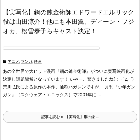
【実写化】鋼の錬金術師エドワードエルリック
役は山田涼介！他にも本田翼、ディーン・フジ
オカ、松雪泰子らキャスト決定！
アニメ
,
マンガ
,
映画
あの全世界で大ヒット漫画『鋼の錬金術師』がついに実写映画化が
決定し話題騒然となっています！ いやー、驚きましたね(； ･`д･´)
荒川弘氏による原作の本作、通称ハガレンですが、 月刊『少年ガン
ガン』（スクウェア・エニックス）で2001年に ...
記事を読む
【実写化】鋼の錬 ...