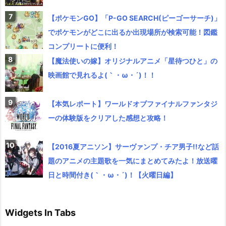
【ポケモンGO】「P-GO SEARCH(ピーゴーサーチ)」
でポケモンがどこに出るか出現場所が検索可能！図鑑
コンプリートに便利！
【魔法使いの嫁】オリジナルアニメ「星待つひと」の
映画館で見れるよ(｀・ω・´)！！
【本気レポート】ワールドオブファイナルファンタジ
ーの体験版をクリアした感想と攻略！
【2016夏アニソン】サーヴァンプ・チア男子!!など話
題のアニメの主題歌を一気にまとめてみたよ！放送曜
日と時間付き(｀・ω・´)！【火曜日編】
Widgets In Tabs