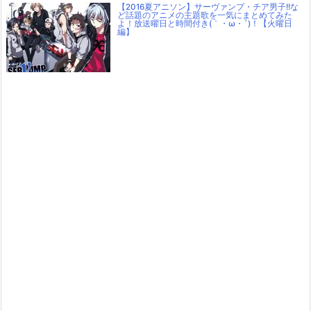
【2016夏アニソン】サーヴァンプ・チア男子!!な
ど話題のアニメの主題歌を一気にまとめてみた
よ！放送曜日と時間付き(｀・ω・´)！【火曜日
編】