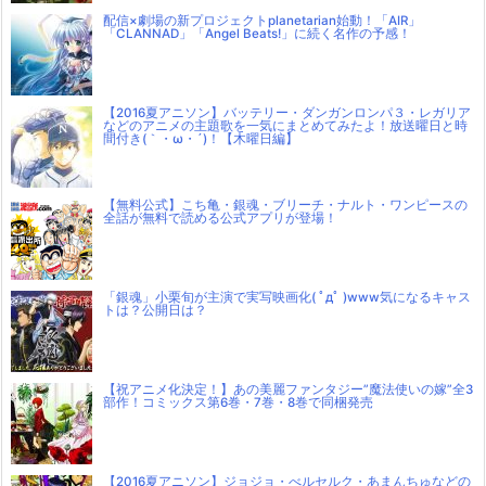
配信×劇場の新プロジェクトplanetarian始動！「AIR」
「CLANNAD」「Angel Beats!」に続く名作の予感！
【2016夏アニソン】バッテリー・ダンガンロンパ３・レガリア
などのアニメの主題歌を一気にまとめてみたよ！放送曜日と時
間付き(｀・ω・´)！【木曜日編】
【無料公式】こち亀・銀魂・ブリーチ・ナルト・ワンピースの
全話が無料で読める公式アプリが登場！
「銀魂」小栗旬が主演で実写映画化( ﾟдﾟ )www気になるキャス
トは？公開日は？
【祝アニメ化決定！】あの美麗ファンタジー”魔法使いの嫁”全3
部作！コミックス第6巻・7巻・8巻で同梱発売
【2016夏アニソン】ジョジョ・べルセルク・あまんちゅなどの