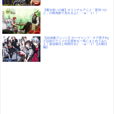
【魔法使いの嫁】オリジナルアニメ「星待つひ
と」の映画館で見れるよ(｀・ω・´)！！
【2016夏アニソン】サーヴァンプ・チア男子!!な
ど話題のアニメの主題歌を一気にまとめてみた
よ！放送曜日と時間付き(｀・ω・´)！【火曜日
編】