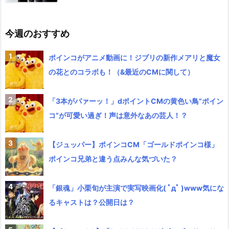
今週のおすすめ
ポインコがアニメ動画に！ジブリの新作メアリと魔女
の花とのコラボも！（&最近のCMに関して）
「3本がパァーッ！」dポイントCMの黄色い鳥”ポイン
コ”が可愛い過ぎ！声は意外なあの芸人！？
【ジュッパー】ポインコCM「ゴールドポインコ様」
ポインコ兄弟と違う点みんな気づいた？
「銀魂」小栗旬が主演で実写映画化( ﾟдﾟ )www気にな
るキャストは？公開日は？