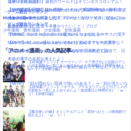
る？
レゼントに最適】
【KH3攻略日記02】最初のワールドはオリンポスコロシアム！
【MHW】キャラクリは一回作ったらもう変更出来ないの？
【ペアマグ】同棲したら揃えたい！カップル専用のかわいいマグ
【KH3攻略日記01】待ちに待ったキングダムハーツ3！難易度は
・ゲーム総合ランキング
Nintendo Switch
【モンハンワールド】なんでフィードだとブサイクになるんじゃ
カップ5選
スタンダードで始めました！
PS4
PS3
PSVita
WiiU
3DS
XBox One
・マンガ総合ランキング
ああああ(#ﾟДﾟ)！！！！！
怒濤の忙しさと近況＋今後やりたいこと｜ブログ
少年漫画
青年漫画
少女漫画
女性漫画
【MHW】ハンターランクって最大いくつまであるの？
Thomas｜Send Japanese kanji name to you!｜トーマスの漢字
【MHW】モンハン盛り上がってるけど初心者でも大丈夫かな？
Mary｜Send Japanese kanji name to you!｜マリーの漢字
「アニメ・漫画」の人気記事
【MHW】武器：チャアクのおすすめなところ教えて|д･)
List of kanji names Japanese thought!外国名の方に向けて、日
！！！！
本語の漢字の名前を考えたよ！
【2016夏アニソン】サーヴァンプ・チア男子!!など話題のアニ
メの主題歌を一気にまとめてみたよ！放送曜日と時間付き(｀・
【MHW】トビカガチのハンマー素材の鉱石って何なん？入手法
ω・´)！【火曜日編】
は？
【MHW】「顔が隠れない防具で強いのある？」→「顔が見たいな
【2016夏アニソン】ツキウタ。プラネタリアンなどのアニメの
主題歌を一気にまとめてみたよ！放送曜日と時間付き(｀・ω・
ら・・・」
´)！【水曜日編】
【魔法使いの嫁】オリジナルアニメ「星待つひと」の映画館で
見れるよ(｀・ω・´)！！