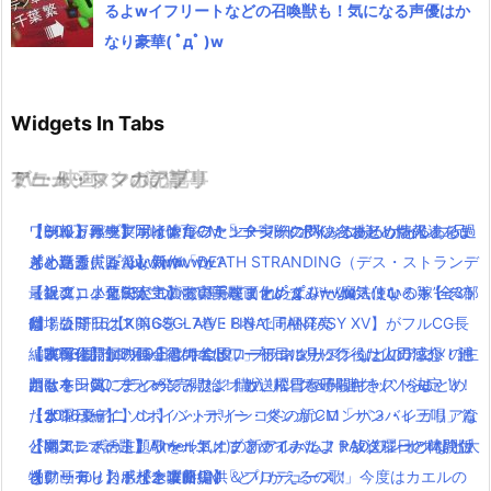
るよwイフリートなどの召喚獣も！気になる声優はか
なり豪華( ﾟдﾟ )w
Widgets In Tabs
TV・映画
ゲーム・スマホアプリ
アニメ・マンガの記事
ミュージックの記事
【ジュッパー】ポインコCM「ゴールドポインコ様」ポインコ兄
ワールドオブファイナルファンタジーのグッツまとめ情報！
【朗報】銀魂実写は嘘だった！？実際に問い合わせした人達をま
【600万再生】岡崎体育のミュージックPVあるあるがあるある過
弟と違う点みんな気づいた？
【小島秀夫監督】新作「DEATH STRANDING（デス・ストランデ
とめたよ(｀・ω・´)wwww
ぎと話題( ﾟдﾟ )wwww
「銀魂」小栗旬が主演で実写映画化( ﾟдﾟ )www気になるキャスト
ィング）」とE3について語ってくれたよ(｀・ω・´)！
【祝アニメ化決定！】あの美麗ファンタジー”魔法使いの嫁”全3部
最近ニコニコで人気の歌い手をまとめてみたよ(｀・ω・´)【その
は？公開日は？
劇場版FF15【KINGSGLAIVE FINAL FANTASY XV】がフルCG長
作！コミックス第6巻・7巻・8巻で同梱発売
1】
【本日公開】映画「君の名は。」初日に見に行った人の感想・評
編映像作品が7月9日より全国ロードショーへ
【実写化】鋼の錬金術師エドワードエルリック役は山田涼介！他
【2016夏アニソン】ツキウタ。プラネタリアンなどのアニメの主
判は？
ポケモンGOプラス発売開始！購入リンク＆関連グッツをまとめ
にも本田翼、ディーン・フジオカ、松雪泰子らキャスト決定！
題歌を一気にまとめてみたよ！放送曜日と時間付き(｀・ω・´)！
【サンバーイ】dポイントポインコ冬の新CM「サンバイ三唱」篇
たよ！
【2016夏アニソン】バッテリー・ダンガンロンパ３・レガリアな
【水曜日編】
公開！
【本気レポート】ワールドオブファイナルファンタジーの体験版
どのアニメの主題歌を一気にまとめてみたよ！放送曜日と時間付
【Mステで話題】Aimer(エメ)の新アルバム！RAD,ワンオクなど大
【動画有り】ポインコ新CM「とりかえるの歌」今度はカエルの
をクリアした感想と攻略！
き(｀・ω・´)！【木曜日編】
物アーティストが全楽曲提供＆プロデュース！