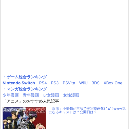
・ゲーム総合ランキング
Nintendo Switch
PS4
PS3
PSVita
WiiU
3DS
XBox One
・マンガ総合ランキング
少年漫画
青年漫画
少女漫画
女性漫画
「アニメ」のおすすめ人気記事
「銀魂」小栗旬が主演で実写映画化( ﾟдﾟ )www気
になるキャストは？公開日は？