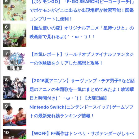
【ポケモンGO】「P-GO SEARCH(ピーゴーサーチ)」
でポケモンがどこに出るか出現場所が検索可能！図鑑
コンプリートに便利！
【魔法使いの嫁】オリジナルアニメ「星待つひと」の
映画館で見れるよ(｀・ω・´)！！
【本気レポート】ワールドオブファイナルファンタジ
ーの体験版をクリアした感想と攻略！
【2016夏アニソン】サーヴァンプ・チア男子!!など話
題のアニメの主題歌を一気にまとめてみたよ！放送曜
日と時間付き(｀・ω・´)！【火曜日編】
Nintendo Switch(ニンテンドースイッチ)ゲームソフ
トの最新売れ筋ランキング情報！
【WOFF】FF新作はトンベリ・サボテンダーがしゃべ