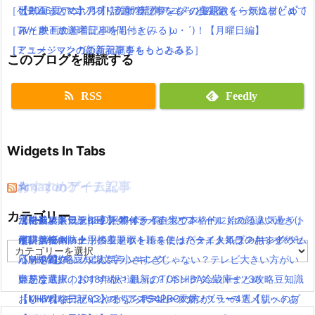
［ゲーム・スマホアプリの新着記事をもっとみる］
歌！
【2016夏アニソン】話題の新作アニメの主題歌を一気にまとめて
【動画まとめ】月9ドラマ”ラブソング”の藤原さくらが逸材( ﾟдﾟ )
［TV・映画の新着記事をもっとみる］
みたよ！放送曜日と時間付き(｀・ω・´)！【月曜日編】
イイ声！！
［アニメ・マンガの新着記事をもっとみる］
［ミュージックの新着記事をもっとみる］
このブログを購読する
RSS
Feedly
Widgets In Tabs
おすすめゲーム記事
Amazonアイテム
☆
☆
☆
カテゴリー
【モンハンワールド】キャラメイクとフィールドの顔違い過ぎ(;
水耕栽培キット|LED照明付き！自宅で本格的に始める人気セット
ニンテンドースイッチ 本体 一覧
消化器／人気ランキング
【KH3攻略日記05】トワイライトタウン
´Д｀)www
水耕栽培キット｜ペットボトルを使ったミニタイプのおすすめセ
使い捨てマスク
耐震・転倒防止用接着マット・ストッパー／人気ランキング
キングダムハーツの主題歌を聴くには？タイトルは？/キングダム
カ
【MHW】モンハン文字小さすぎじゃない？テレビ大きい方がい
ットを紹介
応急処置グッツ／人気ランキング
ハーツ3攻略豆知識
テ
ゴ
いかな？
東芝冷蔵庫｜2018年版！最新のTOSHIBA冷蔵庫まとめ
難易度選択のおすすめや違いは？/キングダムハーツ3攻略豆知識
リ
【MHW】モンハンやるならPS4PROの方がいいの？メリットあ
おしゃれなデザインのペアステンレスタンブラー4選【親へのプ
【KH3攻略日記03】オリンポス山〜天界！
ー