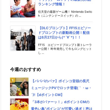
ランキング情報！
任天堂の最新ゲーム機！ Nintendo Switc
h（ニンテンドースイッチ）の ...
【DLCプロンプト】FF15エピソー
ドプロンプトの新動画公開！配信
は6月27日から(*´∀`*)！！
FF15 エピソードプロンプト新トレーラ
ー公開！ 昨年発売して今もロングヒット
し ...
今週のおすすめ
【パパパのパァ】ポインコ音頭の長尺
ミュージックPVでロッチ登場(｀・ω・
´)!【dポイントCM】
「3本がパァーッ！」dポイントCMの
黄色い鳥”ポインコ”が可愛い過ぎ！声は