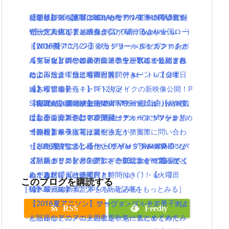
劇場版FF15【KINGSGLAIVE FINAL FANTASY X
「テイルズ オブ ベルセリア」ファン待望新シ
【朗報】銀魂実写は嘘だった！？実際に問い合わ
ひとりぼっち惑星のBGMがサウンドトラックで発
V】がフルCG長編映像作品が7月9日より全国ロー
リーズ発売！！
せした人達をまとめたよ(｀・ω・´)wwww
売決定！生ピアノ演奏がCDで聴けるよ(｀・ω・´)
ドショーへ
【WOFF】10月27日発売！ワールドオブファイナ
【2016夏アニソン】バッテリー・ダンガンロンパ
【2016夏アニソン】ジョジョ・べルセルク・あま
【実写化】鋼の錬金術師エドワードエルリック役
ルファンタジーの新トレーラーがTGSで公開され
３・レガリアなどのアニメの主題歌を一気にまと
んちゅなどのアニメの主題歌を一気にまとめてみ
は山田涼介！他にも本田翼、ディーン・フジオ
たよ！
めてみたよ！放送曜日と時間付き(｀・ω・´)！
たよ！放送曜日と時間付き(｀・ω・´)！【金曜日
カ、松雪泰子らキャスト決定！
【もうすぐ発売！】FF12リメイクの新映像公開！P
【木曜日編】
編】
「銀魂」小栗旬が主演で実写映画化( ﾟдﾟ )www気
S4版の追加要素のまとめ！
【実写化】鋼の錬金術師エドワードエルリック役
【8/26Mステ出演】RADWIMPSの最新曲【前前前
になるキャストは？公開日は？
【スクエニ新作】アンティークカルネヴァーレ第
は山田涼介！他にも本田翼、ディーン・フジオ
世】が公開2日で100万再生！ついでにMVをまとめ
【朗報】銀魂実写は嘘だった！？実際に問い合わ
一発表キャラは花江夏樹さんが担当！
カ、松雪泰子らキャスト決定！
てみたよ！
せした人達をまとめたよ(｀・ω・´)wwww
【小島秀夫監督】新作「DEATH STRANDING（デ
【2016夏アニソン】サーヴァンプ・チア男子!!な
【2016夏アニソン】バッテリー・ダンガンロンパ
【動画まとめ】月9ドラマ”ラブソング”の藤原さく
ス・ストランディング）」とE3について語ってく
ど話題のアニメの主題歌を一気にまとめてみた
３・レガリアなどのアニメの主題歌を一気にまと
らが逸材( ﾟдﾟ )イイ声！！
れたよ(｀・ω・´)！
よ！放送曜日と時間付き(｀・ω・´)！【火曜日
めてみたよ！放送曜日と時間付き(｀・ω・´)！
このブログを購読する
［TV・映画の新着記事をもっとみる］
［ゲーム・スマホアプリの新着記事をもっとみる］
編】
【木曜日編】
【2016夏アニソン】ジョジョ・べルセルク・あま
【2016夏アニソン】サーヴァンプ・チア男子!!な
RSS
Feedly
んちゅなどのアニメの主題歌を一気にまとめてみ
ど話題のアニメの主題歌を一気にまとめてみた