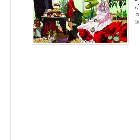
д
コ
道