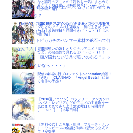
など話題のアニメの主題歌を一気にまとめて
みたよ！放送曜日と時間付き(｀・ω・´)！
【MHW】モンハン盛り上がってるけど初心者でも
【火曜日編】
大丈夫かな？
【MHW】武器：チャアクのおすすめなところ教え
【2016夏アニソン】ツキウタ。プラネタリア
ンなどのアニメの主題歌を一気にまとめてみ
たよ！放送曜日と時間付き(｀・ω・´)！【水
て|д･) ！！！！
曜日編】
【MHW】トビカガチのハンマー素材の鉱石って何
なん？入手法は？
【魔法使いの嫁】オリジナルアニメ「星待つ
ひと」の映画館で見れるよ(｀・ω・´)！！
【MHW】「顔が隠れない防具で強いのある？」→
「顔が見たいなら・・・」
配信×劇場の新プロジェクトplanetarian始動！
「AIR」「CLANNAD」「Angel Beats!」に続
く名作の予感！
【2016夏アニソン】バッテリー・ダンガンロ
ンパ３・レガリアなどのアニメの主題歌を一
気にまとめてみたよ！放送曜日と時間付き
(｀・ω・´)！【木曜日編】
【無料公式】こち亀・銀魂・ブリーチ・ナル
ト・ワンピースの全話が無料で読める公式ア
プリが登場！