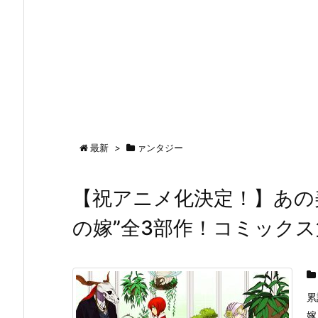
最新
>
ァンタジー
【祝アニメ化決定！】あの
の嫁”全3部作！コミックス
累
嫁