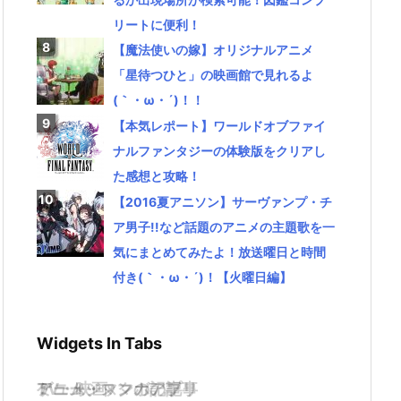
リートに便利！
【魔法使いの嫁】オリジナルアニメ
「星待つひと」の映画館で見れるよ
(｀・ω・´)！！
【本気レポート】ワールドオブファイ
ナルファンタジーの体験版をクリアし
た感想と攻略！
【2016夏アニソン】サーヴァンプ・チ
ア男子!!など話題のアニメの主題歌を一
気にまとめてみたよ！放送曜日と時間
付き(｀・ω・´)！【火曜日編】
Widgets In Tabs
TV・映画
ゲーム・スマホアプリ
アニメ・マンガの記事
ミュージックの記事