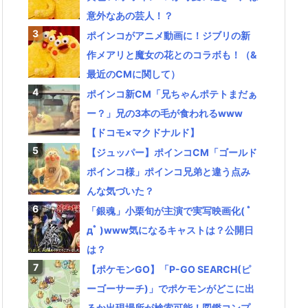
意外なあの芸人！？
ポインコがアニメ動画に！ジブリの新
作メアリと魔女の花とのコラボも！（&
最近のCMに関して）
ポインコ新CM「兄ちゃんポテトまだぁ
ー？」兄の3本の毛が食われるwww
【ドコモ×マクドナルド】
【ジュッパー】ポインコCM「ゴールド
ポインコ様」ポインコ兄弟と違う点み
んな気づいた？
「銀魂」小栗旬が主演で実写映画化( ﾟ
дﾟ )www気になるキャストは？公開日
は？
【ポケモンGO】「P-GO SEARCH(ピ
ーゴーサーチ)」でポケモンがどこに出
るか出現場所が検索可能！図鑑コンプ