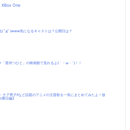
XBox One
 ﾟдﾟ )www気になるキャストは？公開日は？
「星待つひと」の映画館で見れるよ(｀・ω・´)！！
プ・チア男子!!など話題のアニメの主題歌を一気にまとめてみたよ！放
火曜日編】