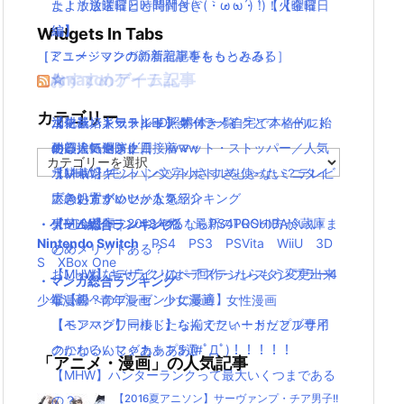
たよ！放送曜日と時間付き(｀・ω・´)！【金曜日
よ！放送曜日と時間付き(｀・ω・´)！【火曜日
編】
編】
Widgets In Tabs
［アニメ・マンガの新着記事をもっとみる］
［ミュージックの新着記事をもっとみる］
おすすめゲーム記事
Amazonアイテム
☆
☆
☆
カテゴリー
【モンハンワールド】キャラメイクとフィールド
水耕栽培キット|LED照明付き！自宅で本格的に始
ニンテンドースイッチ 本体 一覧
消化器／人気ランキング
の顔違い過ぎ(;´Д｀)www
める人気セット
使い捨てマスク
耐震・転倒防止用接着マット・ストッパー／人気
カ
【MHW】モンハン文字小さすぎじゃない？テレビ
水耕栽培キット｜ペットボトルを使ったミニタイ
ランキング
テ
ゴ
大きい方がいいかな？
プのおすすめセットを紹介
応急処置グッツ／人気ランキング
リ
【MHW】モンハンやるならPS4PROの方がいい
東芝冷蔵庫｜2018年版！最新のTOSHIBA冷蔵庫ま
・ゲーム総合ランキング
ー
Nintendo Switch
PS4
PS3
PSVita
WiiU
3D
の？メリットある？
とめ
S
XBox One
【MHW】キャラクリは一回作ったらもう変更出来
おしゃれなデザインのペアステンレスタンブラー4
・マンガ総合ランキング
ないの？
選【親へのプレゼントに最適】
少年漫画
青年漫画
少女漫画
女性漫画
【モンハンワールド】なんでフィードだとブサイ
【ペアマグ】同棲したら揃えたい！カップル専用
クになるんじゃああああ(#ﾟДﾟ)！！！！！
のかわいいマグカップ5選
「アニメ・漫画」の人気記事
【MHW】ハンターランクって最大いくつまである
の？
【2016夏アニソン】サーヴァンプ・チア男子!!