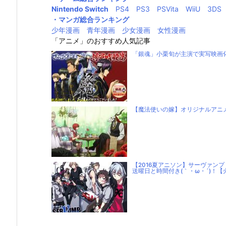
Nintendo Switch
PS4
PS3
PSVita
WiiU
3DS
・マンガ総合ランキング
少年漫画
青年漫画
少女漫画
女性漫画
「アニメ」のおすすめ人気記事
「銀魂」小栗旬が主演で実写映画化(
【魔法使いの嫁】オリジナルアニメ
【2016夏アニソン】サーヴァン
送曜日と時間付き(｀・ω・´)！【