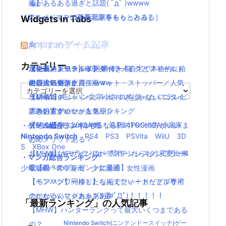
編】
るがあるある過ぎと話題( ﾟдﾟ )wwww
［アニメ・マンガの新着記事をもっとみる］
［ミュージックの新着記事をもっとみる］
Widgets In Tabs
おすすめゲーム記事
Amazonアイテム
☆
☆
☆
カテゴリー
【モンハンワールド】キャラメイクとフィールド
水耕栽培キット|LED照明付き！自宅で本格的に始
ニンテンドースイッチ 本体 一覧
消化器／人気ランキング
の顔違い過ぎ(;´Д｀)www
める人気セット
使い捨てマスク
耐震・転倒防止用接着マット・ストッパー／人気
カ
【MHW】モンハン文字小さすぎじゃない？テレビ
水耕栽培キット｜ペットボトルを使ったミニタイ
ランキング
テ
ゴ
大きい方がいいかな？
プのおすすめセットを紹介
応急処置グッツ／人気ランキング
リ
【MHW】モンハンやるならPS4PROの方がいい
東芝冷蔵庫｜2018年版！最新のTOSHIBA冷蔵庫ま
・ゲーム総合ランキング
ー
Nintendo Switch
PS4
PS3
PSVita
WiiU
3D
の？メリットある？
とめ
S
XBox One
【MHW】キャラクリは一回作ったらもう変更出来
おしゃれなデザインのペアステンレスタンブラー4
・マンガ総合ランキング
ないの？
選【親へのプレゼントに最適】
少年漫画
青年漫画
少女漫画
女性漫画
【モンハンワールド】なんでフィードだとブサイ
【ペアマグ】同棲したら揃えたい！カップル専用
クになるんじゃああああ(#ﾟДﾟ)！！！！！
のかわいいマグカップ5選
「最新ランキング」の人気記事
【MHW】ハンターランクって最大いくつまである
の？
Nintendo Switch(ニンテンドースイッチ)ゲー