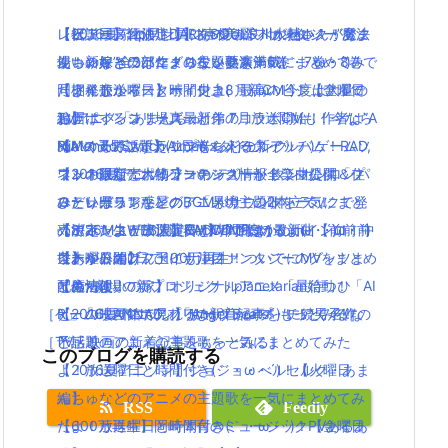
【伝説回】zip貝社員に声優の浪川大輔さんが登
レビュー高評価！DARK SOULS IIIが熱い！！アク
【祝アニメ化決定！】あの美麗ファンタジー”魔法
【2016夏アニソン】ジョジョ・べルセルク・あま
場！新キャラハマグリ役を熱演！
ション好きにはたまらない要素満載(｀・ω・´)
使いの嫁”全3部作！コミックス第6巻・7巻・8巻で
んちゅなどのアニメの主題歌を一気にまとめてみ
【うれしかろー】ポインコ8月新CM今度は大量の
「アイドルマスター」史上、最高のビジュアルで
同梱発売
たよ！放送曜日と時間付き(｀・ω・´)！【金曜日
ヒナポインコ！堤真一と弟のコラボCMも！今なら
お届けするシリーズ最新作！
TVアニメ「あまんちゅ！」7月放送開始！作者は”A
編】
ぬいぐるみストラップもらえる！
Nintendo Switch(ニンテンドースイッチ)ゲームソ
RIA”の天野こずえ！日常×ダイビング
【Mステで話題】Aimer(エメ)の新アルバム！RAD,
ネット限定！ポインコのショートドラマ公開「住
フトの最新売れ筋ランキング情報！
【2016夏アニソン】バッテリー・ダンガンロンパ
ワンオクなど大物アーティストが全楽曲提供＆プ
みたい県ランキング」「県境」の2本立て！
ひとりぼっち惑星のBGMがサウンドトラックで発
３・レガリアなどのアニメの主題歌を一気にまと
ロデュース！
【ポインコWEB限定CM】今回はかめポインコ！中
売決定！生ピアノ演奏がCDで聴けるよ(｀・ω・´)
めてみたよ！放送曜日と時間付き(｀・ω・´)！
【8/26Mステ出演】RADWIMPSの最新曲【前前前
条あやみのけん玉にも注目！
ワールドオブファイナルファンタジーのグッツま
【木曜日編】
世】が公開2日で100万再生！ついでにMVをまとめ
【魔法使いの嫁】オリジナルアニメ「星待つひ
とめ情報！
配信×劇場の新プロジェクトplanetarian始動！「AI
てみたよ！
［ゲーム・スマホアプリの新着記事をもっとみる］
と」の映画館で見れるよ(｀・ω・´)！！
R」「CLANNAD」「Angel Beats!」に続く名作の
【2016夏アニソン】サーヴァンプ・チア男子!!な
［TV・映画の新着記事をもっとみる］
予感！
ど話題のアニメの主題歌を一気にまとめてみた
このブログを購読する
【2016夏アニソン】ジョジョ・べルセルク・あま
よ！放送曜日と時間付き(｀・ω・´)！【火曜日
んちゅなどのアニメの主題歌を一気にまとめてみ
編】
RSS
Feedly
たよ！放送曜日と時間付き(｀・ω・´)！【金曜日
【600万再生】岡崎体育のミュージックPVあるあ