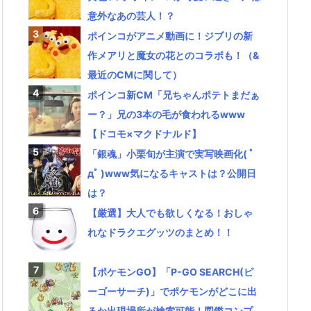
意外なあの芸人！？
ポインコがアニメ動画に！ジブリの新
作メアリと魔女の花とのコラボも！（&
最近のCMに関して）
ポインコ新CM「兄ちゃんポテトまだぁ
ー？」兄の3本の毛が食われるwww
【ドコモ×マクドナルド】
「銀魂」小栗旬が主演で実写映画化( ﾟ
дﾟ )www気になるキャストは？公開日
は？
【厳選】大人でも欲しくなる！おしゃ
れなドラクエグッツのまとめ！！
【ポケモンGO】「P-GO SEARCH(ピ
ーゴーサーチ)」でポケモンがどこに出
るか出現場所が検索可能！図鑑コンプ