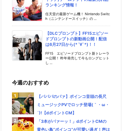
ランキング情報！
任天堂の最新ゲーム機！ Nintendo Switc
h（ニンテンドースイッチ）の ...
【DLCプロンプト】FF15エピソー
ドプロンプトの新動画公開！配信
は6月27日から(*´∀`*)！！
FF15 エピソードプロンプト新トレーラ
ー公開！ 昨年発売して今もロングヒット
し ...
今週のおすすめ
【パパパのパァ】ポインコ音頭の長尺
ミュージックPVでロッチ登場(｀・ω・
´)!【dポイントCM】
「3本がパァーッ！」dポイントCMの
黄色い鳥”ポインコ”が可愛い過ぎ！声は