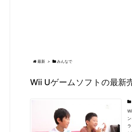
最新
>
みんなで
Wii Uゲームソフトの最
W
ン
ラ