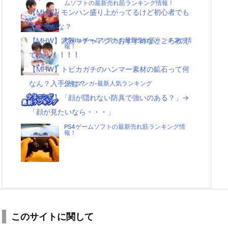
ムソフトの最新売れ筋ランキング情報！
【MHW】モンハン盛り上がってるけど初心者でも
大丈夫かな？
【MHW】武器：チャアクのおすすめなところ教え
PSvitaゲームソフトの最新売れ筋ランキング情
報！
て|д･) ！！！！
【MHW】トビカガチのハンマー素材の鉱石って何
なん？入手法は？
少年マンガ-最新人気ランキング
【MHW】「顔が隠れない防具で強いのある？」→
「顔が見たいなら・・・」
PS4ゲームソフトの最新売れ筋ランキング情
報！
このサイトに関して