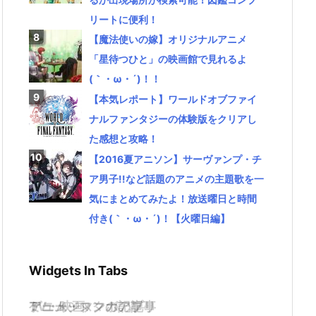
リートに便利！
【魔法使いの嫁】オリジナルアニメ
「星待つひと」の映画館で見れるよ
(｀・ω・´)！！
【本気レポート】ワールドオブファイ
ナルファンタジーの体験版をクリアし
た感想と攻略！
【2016夏アニソン】サーヴァンプ・チ
ア男子!!など話題のアニメの主題歌を一
気にまとめてみたよ！放送曜日と時間
付き(｀・ω・´)！【火曜日編】
Widgets In Tabs
TV・映画
ゲーム・スマホアプリ
アニメ・マンガの記事
ミュージックの記事