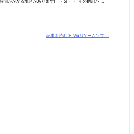
時間がかかる場合があります(｀・ω・´) その他のハ ...
記事を読む
Wii Uゲームソフ ...