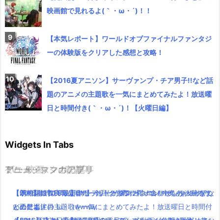
映画館で見れるよ(｀・ω・´)！！
【本気レポート】ワールドオブファイナルファンタジ
ーの体験版をクリアした感想と攻略！
【2016夏アニソン】サーヴァンプ・チア男子!!など話
題のアニメの主題歌を一気にまとめてみたよ！放送曜
日と時間付き(｀・ω・´)！【火曜日編】
Widgets In Tabs
TV・映画
ゲーム・スマホアプリ
アニメ・マンガの記事
ミュージックの記事
【ポインコWEB限定CM】今回はかめポインコ！中条あやみのけ
【予約開始】FF最新作ワールドオブファイナルファンタジーがつ
【朗報】銀魂実写は嘘だった！？実際に問い合わせした人達をま
【2016夏アニソン】バッテリー・ダンガンロンパ３・レガリアな
ん玉にも注目！
いに登場！
とめたよ(｀・ω・´)wwww
どのアニメの主題歌を一気にまとめてみたよ！放送曜日と時間付