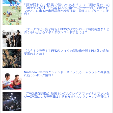
【MHW】「顔が隠れない防具で強いのある？」→「顔が見たいな
【ポケモンGO】「P-GO SEARCH(ピーゴーサーチ)」でポケモ
ンがどこに出るか出現場所が検索可能！図鑑コンプリートに便
ら・・・」
利！
【データコピー完了待ち】FF15のダウンロード時間長過ぎ！ど
のくらいかかる？早くダウンロードするには？
【もうすぐ発売！】FF12リメイクの新映像公開！PS4版の追加
要素のまとめ！
Nintendo Switch(ニンテンドースイッチ)ゲームソフトの最新売
れ筋ランキング情報！
【TVCM配信開始】映画キングスグレイブ ファイナルファンタ
ジーXV気になる発売日は！見る方法とルナフレーナの声優は？