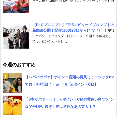
ゲーム機！ Nintendo Switch（ニンテンドースイッチ）の
...
【DLCプロンプト】FF15エピソードプロンプトの
新動画公開！配信は6月27日から(*´∀`*)！！
FF15
エピソードプロンプト新トレーラー公開！ 昨年発売し
て今もロングヒットし ...
今週のおすすめ
【パパパのパァ】ポインコ音頭の長尺ミュージックPV
でロッチ登場(｀・ω・´)!【dポイントCM】
「3本がパァーッ！」dポイントCMの黄色い鳥”ポイン
コ”が可愛い過ぎ！声は意外なあの芸人！？