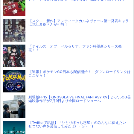
【スクエニ新作】アンティークカルネヴァーレ第一発表キャラ
は花江夏樹さんが担当！
「テイルズ オブ ベルセリア」ファン待望新シリーズ発
売！！
【速報】ポケモンGO日本も配信開始！！ダウンロードリンクは
ここから！
劇場版FF15【KINGSGLAIVE FINAL FANTASY XV】がフルCG長
編映像作品が7月9日より全国ロードショーへ
【Twitterで話題】「ひとりぼっち惑星」のみんなに伝えたい！
せつない声を受信してみたよ(´・ω・｀)