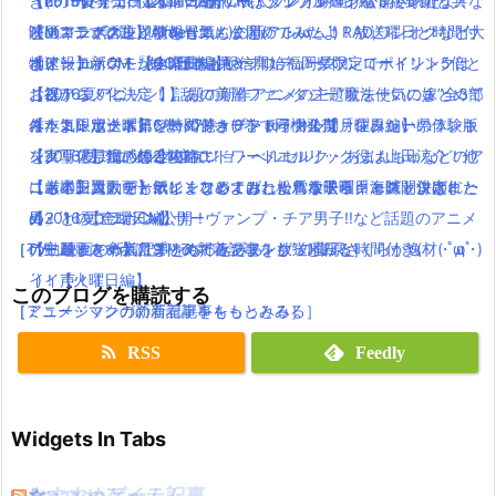
【dカード】ポインコ12月新CMはアップルペイ編で綾野剛と共
【FF15】発売日延期！53分の長尺プレイ動画が公開されたよ！
【2016夏アニソン】バッテリー・ダンガンロンパ３・レガリアな
き(｀・ω・´)！【木曜日編】
演！コラボグッツ情報も！
映画キングスレイブの冒頭も公開(｀・ω・´)
どのアニメの主題歌を一気にまとめてみたよ！放送曜日と時間付
【Mステで話題】Aimer(エメ)の新アルバム！RAD,ワンオクなど大
ポインコ新CM「あ！ポテトや〜！」福岡県限定でポイント5倍と
【速報】ポケモンGO日本も配信開始！！ダウンロードリンクは
き(｀・ω・´)！【木曜日編】
物アーティストが全楽曲提供＆プロデュース！
お得！
ここから！
【祝アニメ化決定！】あの美麗ファンタジー”魔法使いの嫁”全3部
【2016夏アニソン】話題の新作アニメの主題歌を一気にまとめて
ネット限定！ポインコのショートドラマ公開「住みたい県ランキ
【本気レポート】ワールドオブファイナルファンタジーの体験版
作！コミックス第6巻・7巻・8巻で同梱発売
みたよ！放送曜日と時間付き(｀・ω・´)！【月曜日編】
ング」「県境」の2本立て！
をクリアした感想と攻略！
【実写化】鋼の錬金術師エドワードエルリック役は山田涼介！他
【2016夏アニソン】ジョジョ・べルセルク・あまんちゅなどのア
【ポインコ動画】ポインコとよばれた鳥！映画「海賊とよばれた
【厳選】大人でも欲しくなる！おしゃれなドラクエグッツのまと
にも本田翼、ディーン・フジオカ、松雪泰子らキャスト決定！
ニメの主題歌を一気にまとめてみたよ！放送曜日と時間付き(｀・
男」とのコラボCM公開！
め！！
【2016夏アニソン】サーヴァンプ・チア男子!!など話題のアニメ
ω・´)！【金曜日編】
［TV・映画の新着記事をもっとみる］
［ゲーム・スマホアプリの新着記事をもっとみる］
の主題歌を一気にまとめてみたよ！放送曜日と時間付き(｀・ω・
【動画まとめ】月9ドラマ”ラブソング”の藤原さくらが逸材( ﾟдﾟ )
´)！【火曜日編】
イイ声！！
このブログを購読する
［アニメ・マンガの新着記事をもっとみる］
［ミュージックの新着記事をもっとみる］
RSS
Feedly
Widgets In Tabs
おすすめゲーム記事
Amazonアイテム
☆
☆
☆