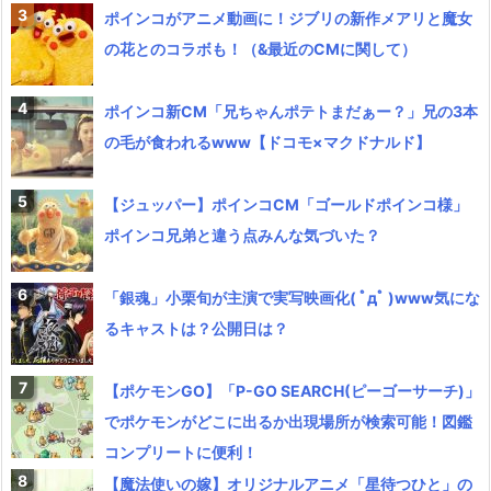
ポインコがアニメ動画に！ジブリの新作メアリと魔女
の花とのコラボも！（&最近のCMに関して）
ポインコ新CM「兄ちゃんポテトまだぁー？」兄の3本
の毛が食われるwww【ドコモ×マクドナルド】
【ジュッパー】ポインコCM「ゴールドポインコ様」
ポインコ兄弟と違う点みんな気づいた？
「銀魂」小栗旬が主演で実写映画化( ﾟдﾟ )www気にな
るキャストは？公開日は？
【ポケモンGO】「P-GO SEARCH(ピーゴーサーチ)」
でポケモンがどこに出るか出現場所が検索可能！図鑑
コンプリートに便利！
【魔法使いの嫁】オリジナルアニメ「星待つひと」の