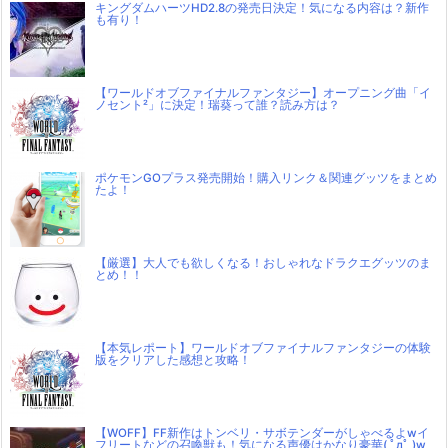
キングダムハーツHD2.8の発売日決定！気になる内容は？新作
も有り！
【ワールドオブファイナルファンタジー】オープニング曲「イ
ノセント²」に決定！瑞葵って誰？読み方は？
ポケモンGOプラス発売開始！購入リンク＆関連グッツをまとめ
たよ！
【厳選】大人でも欲しくなる！おしゃれなドラクエグッツのま
とめ！！
【本気レポート】ワールドオブファイナルファンタジーの体験
版をクリアした感想と攻略！
【WOFF】FF新作はトンベリ・サボテンダーがしゃべるよwイ
フリートなどの召喚獣も！気になる声優はかなり豪華( ﾟдﾟ )w