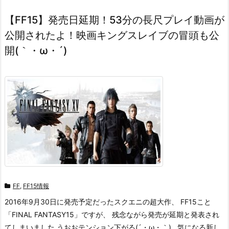
【FF15】発売日延期！53分の長尺プレイ動画が
公開されたよ！映画キングスレイブの冒頭も公
開(｀・ω・´)
FF
,
FF15情報
2016年9月30日に発売予定だったスクエニの超大作、 FF15こと
「FINAL FANTASY15」ですが、 残念ながら発売が延期と発表され
てしまいました うおおテンション下がる(´・ω・｀) 気になる新し