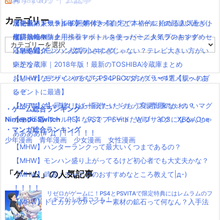
カテゴリー
【モンハンワールド】キャラメイクとフィールドの顔違い過ぎ(;
水耕栽培キット|LED照明付き！自宅で本格的に始める人気セット
ニンテンドースイッチ 本体 一覧
消化器／人気ランキング
´Д｀)www
水耕栽培キット｜ペットボトルを使ったミニタイプのおすすめセ
使い捨てマスク
耐震・転倒防止用接着マット・ストッパー／人気ランキング
カ
【MHW】モンハン文字小さすぎじゃない？テレビ大きい方がい
ットを紹介
応急処置グッツ／人気ランキング
テ
ゴ
いかな？
東芝冷蔵庫｜2018年版！最新のTOSHIBA冷蔵庫まとめ
リ
【MHW】モンハンやるならPS4PROの方がいいの？メリットあ
おしゃれなデザインのペアステンレスタンブラー4選【親へのプ
ー
る？
レゼントに最適】
【MHW】キャラクリは一回作ったらもう変更出来ないの？
【ペアマグ】同棲したら揃えたい！カップル専用のかわいいマグ
・ゲーム総合ランキング
Nintendo Switch
【モンハンワールド】なんでフィードだとブサイクになるんじゃ
カップ5選
PS4
PS3
PSVita
WiiU
3DS
XBox One
・マンガ総合ランキング
ああああ(#ﾟДﾟ)！！！！！
少年漫画
青年漫画
少女漫画
女性漫画
【MHW】ハンターランクって最大いくつまであるの？
【MHW】モンハン盛り上がってるけど初心者でも大丈夫かな？
「ゲーム」の人気記事
【MHW】武器：チャアクのおすすめなところ教えて|д･)
！！！！
リゼロがゲームに！PS4とPSVITAで限定特典にはレムラムのフ
ィギアが！水着コスも！
【MHW】トビカガチのハンマー素材の鉱石って何なん？入手法
は？