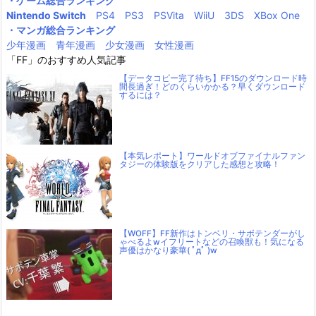
・ゲーム総合ランキング
Nintendo Switch
PS4
PS3
PSVita
WiiU
3DS
XBox One
・マンガ総合ランキング
少年漫画
青年漫画
少女漫画
女性漫画
「FF」のおすすめ人気記事
【データコピー完了待ち】FF15のダウンロード時
間長過ぎ！どのくらいかかる？早くダウンロード
するには？
【本気レポート】ワールドオブファイナルファン
タジーの体験版をクリアした感想と攻略！
【WOFF】FF新作はトンベリ・サボテンダーがし
ゃべるよwイフリートなどの召喚獣も！気になる
声優はかなり豪華( ﾟдﾟ )w