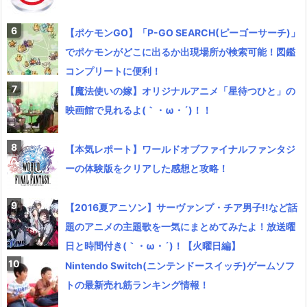
【ポケモンGO】「P-GO SEARCH(ピーゴーサーチ)」
でポケモンがどこに出るか出現場所が検索可能！図鑑
コンプリートに便利！
【魔法使いの嫁】オリジナルアニメ「星待つひと」の
映画館で見れるよ(｀・ω・´)！！
【本気レポート】ワールドオブファイナルファンタジ
ーの体験版をクリアした感想と攻略！
【2016夏アニソン】サーヴァンプ・チア男子!!など話
題のアニメの主題歌を一気にまとめてみたよ！放送曜
日と時間付き(｀・ω・´)！【火曜日編】
Nintendo Switch(ニンテンドースイッチ)ゲームソフ
トの最新売れ筋ランキング情報！