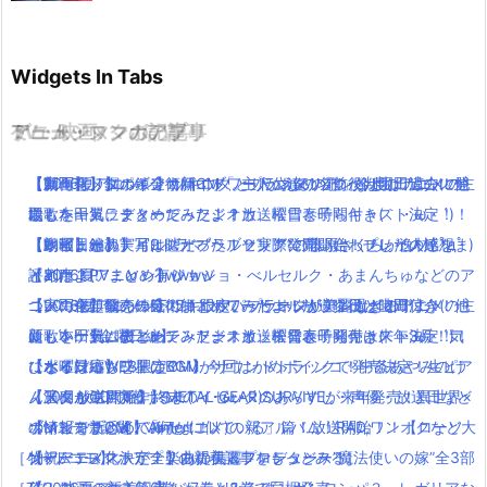
Widgets In Tabs
TV・映画
ゲーム・スマホアプリ
アニメ・マンガの記事
ミュージックの記事
【動画有り】ポインコ新CM「とりかえるの歌」今度はカエルの
【新作】メタルギアサバイブ、主人公達の名前が判明！過去に登
【実写化】鋼の錬金術師エドワードエルリック役は山田涼介！他
【2016夏アニソン】ツキウタ。プラネタリアンなどのアニメの主
歌！
場したキャラクターだった！？
にも本田翼、ディーン・フジオカ、松雪泰子らキャスト決定！
題歌を一気にまとめてみたよ！放送曜日と時間付き(｀・ω・´)！
【動画まとめ】月9ドラマ”ラブソング”の藤原さくらが逸材( ﾟдﾟ )
【レビュー】テイルズオブベルセリア発売開始！プレイの感想・
【朗報】銀魂実写は嘘だった！？実際に問い合わせした人達をま
【水曜日編】
イイ声！！
評判は？PVまとめ有り！
とめたよ(｀・ω・´)wwww
【2016夏アニソン】ジョジョ・べルセルク・あまんちゅなどのア
【実写化】鋼の錬金術師エドワードエルリック役は山田涼介！他
ついに今年発売のFF15！限定パッケージが美麗過ぎる！！！
【2016夏アニソン】ツキウタ。プラネタリアンなどのアニメの主
ニメの主題歌を一気にまとめてみたよ！放送曜日と時間付き(｀・
にも本田翼、ディーン・フジオカ、松雪泰子らキャスト決定！
新しいゲーム機ニンテンドースイッチ発表！発売は来年3月！気
題歌を一気にまとめてみたよ！放送曜日と時間付き(｀・ω・´)！
ω・´)！【金曜日編】
【ポインコWEB限定CM】今回はかめポインコ！中条あやみのけ
になる対応ソフトは？
【水曜日編】
ひとりぼっち惑星のBGMがサウンドトラックで発売決定！生ピア
ん玉にも注目！
【メタルギア新作】METAL GEAR SURVIVEが来年発売！異世界×
【10月放送開始】終末のイゼッタのあらすじ・声優・放送日など
ノ演奏がCDで聴けるよ(｀・ω・´)
ポインコ新CM！「何かに似ている」篇！放送開始！！【ローソ
ゾンビでサバイバル！
の情報をまとめてみたよ！
【Mステで話題】Aimer(エメ)の新アルバム！RAD,ワンオクなど大
［ゲーム・スマホアプリの新着記事をもっとみる］
ン×ドコモ】
【祝アニメ化決定！】あの美麗ファンタジー”魔法使いの嫁”全3部
物アーティストが全楽曲提供＆プロデュース！