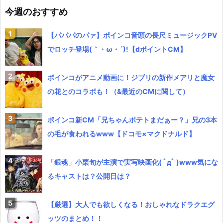
今週のおすすめ
【パパパのパァ】ポインコ音頭の長尺ミュージックPV
でロッチ登場(｀・ω・´)!【dポイントCM】
ポインコがアニメ動画に！ジブリの新作メアリと魔女
の花とのコラボも！（&最近のCMに関して）
ポインコ新CM「兄ちゃんポテトまだぁー？」兄の3本
の毛が食われるwww【ドコモ×マクドナルド】
「銀魂」小栗旬が主演で実写映画化( ﾟдﾟ )www気にな
るキャストは？公開日は？
【厳選】大人でも欲しくなる！おしゃれなドラクエグ
ッツのまとめ！！