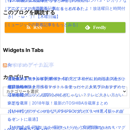
［TV・映画の新着記事をもっとみる］
作！コミックス第6巻・7巻・8巻で同梱発売
【2016夏アニソン】バッテリー・ダンガンロンパ３・レガリアな
［アニメ・マンガの新着記事をもっとみる］
どのアニメの主題歌を一気にまとめてみたよ！放送曜日と時間付
このブログを購読する
き(｀・ω・´)！【木曜日編】
［ミュージックの新着記事をもっとみる］
RSS
Feedly
Widgets In Tabs
おすすめゲーム記事
Amazonアイテム
☆
☆
☆
カテゴリー
【モンハンワールド】キャラメイクとフィールドの顔違い過ぎ(;
水耕栽培キット|LED照明付き！自宅で本格的に始める人気セット
ニンテンドースイッチ 本体 一覧
消化器／人気ランキング
´Д｀)www
水耕栽培キット｜ペットボトルを使ったミニタイプのおすすめセ
使い捨てマスク
耐震・転倒防止用接着マット・ストッパー／人気ランキング
カ
【MHW】モンハン文字小さすぎじゃない？テレビ大きい方がい
ットを紹介
応急処置グッツ／人気ランキング
テ
ゴ
いかな？
東芝冷蔵庫｜2018年版！最新のTOSHIBA冷蔵庫まとめ
リ
【MHW】モンハンやるならPS4PROの方がいいの？メリットあ
おしゃれなデザインのペアステンレスタンブラー4選【親へのプ
ー
る？
レゼントに最適】
【MHW】キャラクリは一回作ったらもう変更出来ないの？
【ペアマグ】同棲したら揃えたい！カップル専用のかわいいマグ
・ゲーム総合ランキング