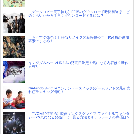
【データコピー完了待ち】FF15のダウンロード時間長過ぎ！ど
のくらいかかる？早くダウンロードするには？
【もうすぐ発売！】FF12リメイクの新映像公開！PS4版の追加
要素のまとめ！
キングダムハーツHD2.8の発売日決定！気になる内容は？新作
も有り！
Nintendo Switch(ニンテンドースイッチ)ゲームソフトの最新売
れ筋ランキング情報！
【TVCM配信開始】映画キングスグレイブ ファイナルファンタ
ジーXV気になる発売日は！見る方法とルナフレーナの声優は？