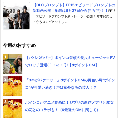
【DLCプロンプト】FF15エピソードプロンプトの
新動画公開！配信は6月27日から(*´∀`*)！！
FF15
エピソードプロンプト新トレーラー公開！ 昨年発売し
て今もロングヒットし ...
今週のおすすめ
【パパパのパァ】ポインコ音頭の長尺ミュージックPV
でロッチ登場(｀・ω・´)!【dポイントCM】
「3本がパァーッ！」dポイントCMの黄色い鳥”ポイン
コ”が可愛い過ぎ！声は意外なあの芸人！？
ポインコがアニメ動画に！ジブリの新作メアリと魔女
の花とのコラボも！（&最近のCMに関して）