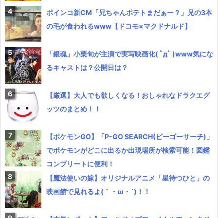
ポインコ新CM「兄ちゃんポテトまだぁー？」兄の3本
の毛が食われるwww【ドコモ×マクドナルド】
「銀魂」小栗旬が主演で実写映画化( ﾟдﾟ )www気にな
るキャストは？公開日は？
【厳選】大人でも欲しくなる！おしゃれなドラクエグ
ッツのまとめ！！
【ポケモンGO】「P-GO SEARCH(ピーゴーサーチ)」
でポケモンがどこに出るか出現場所が検索可能！図鑑
コンプリートに便利！
【魔法使いの嫁】オリジナルアニメ「星待つひと」の
映画館で見れるよ(｀・ω・´)！！