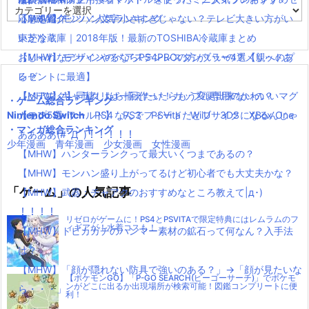
カ
【MHW】モンハン文字小さすぎじゃない？テレビ大きい方がい
ットを紹介
応急処置グッツ／人気ランキング
テ
ゴ
いかな？
東芝冷蔵庫｜2018年版！最新のTOSHIBA冷蔵庫まとめ
リ
【MHW】モンハンやるならPS4PROの方がいいの？メリットあ
おしゃれなデザインのペアステンレスタンブラー4選【親へのプ
ー
る？
レゼントに最適】
【MHW】キャラクリは一回作ったらもう変更出来ないの？
【ペアマグ】同棲したら揃えたい！カップル専用のかわいいマグ
・ゲーム総合ランキング
Nintendo Switch
【モンハンワールド】なんでフィードだとブサイクになるんじゃ
カップ5選
PS4
PS3
PSVita
WiiU
3DS
XBox One
・マンガ総合ランキング
ああああ(#ﾟДﾟ)！！！！！
少年漫画
青年漫画
少女漫画
女性漫画
【MHW】ハンターランクって最大いくつまであるの？
【MHW】モンハン盛り上がってるけど初心者でも大丈夫かな？
「ゲーム」の人気記事
【MHW】武器：チャアクのおすすめなところ教えて|д･)
！！！！
リゼロがゲームに！PS4とPSVITAで限定特典にはレムラムのフ
ィギアが！水着コスも！
【MHW】トビカガチのハンマー素材の鉱石って何なん？入手法
は？
【MHW】「顔が隠れない防具で強いのある？」→「顔が見たいな
【ポケモンGO】「P-GO SEARCH(ピーゴーサーチ)」でポケモ
ンがどこに出るか出現場所が検索可能！図鑑コンプリートに便
ら・・・」
利！