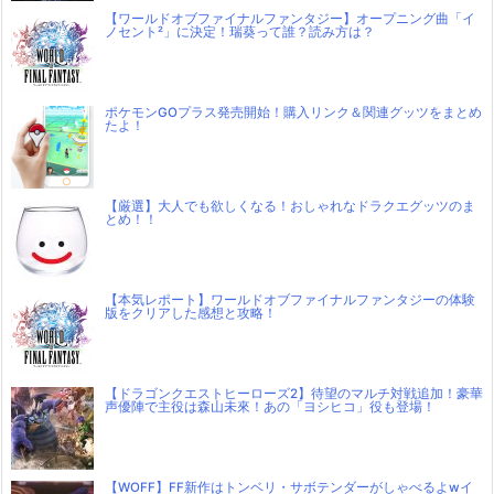
【ワールドオブファイナルファンタジー】オープニング曲「イ
ノセント²」に決定！瑞葵って誰？読み方は？
ポケモンGOプラス発売開始！購入リンク＆関連グッツをまとめ
たよ！
【厳選】大人でも欲しくなる！おしゃれなドラクエグッツのま
とめ！！
【本気レポート】ワールドオブファイナルファンタジーの体験
版をクリアした感想と攻略！
【ドラゴンクエストヒーローズ2】待望のマルチ対戦追加！豪華
声優陣で主役は森山未來！あの「ヨシヒコ」役も登場！
【WOFF】FF新作はトンベリ・サボテンダーがしゃべるよwイ