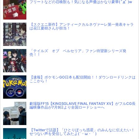
フリートなどの召喚獣も！気になる声優はかなり豪華( ﾟдﾟ )w
【スクエニ新作】アンティークカルネヴァーレ第一発表キャラ
は花江夏樹さんが担当！
「テイルズ オブ ベルセリア」ファン待望新シリーズ発
売！！
【速報】ポケモンGO日本も配信開始！！ダウンロードリンクは
ここから！
劇場版FF15【KINGSGLAIVE FINAL FANTASY XV】がフルCG長
編映像作品が7月9日より全国ロードショーへ
【Twitterで話題】「ひとりぼっち惑星」のみんなに伝えたい！
せつない声を受信してみたよ(´・ω・｀)