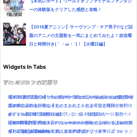
【本気レポート】ワールドオブファイナルファンタジ
ーの体験版をクリアした感想と攻略！
【2016夏アニソン】サーヴァンプ・チア男子!!など話
題のアニメの主題歌を一気にまとめてみたよ！放送曜
日と時間付き(｀・ω・´)！【火曜日編】
Widgets In Tabs
TV・映画
ゲーム・スマホアプリ
アニメ・マンガの記事
ミュージックの記事
ポインコ10月新CM！うさぎの歌で跳ねてあやみちゃんを襲うww
闇が深いと話題のポケモン新キャラ！ミミッキュのうたが公開！
【2016夏アニソン】ジョジョ・べルセルク・あまんちゅなどのア
【2016夏アニソン】バッテリー・ダンガンロンパ３・レガリアな
【dポイント×ローソン】
闇が深い….
ニメの主題歌を一気にまとめてみたよ！放送曜日と時間付き(｀・
どのアニメの主題歌を一気にまとめてみたよ！放送曜日と時間付
ポインコ新CM！「何かに似ている」篇！放送開始！！【ローソ
「テイルズ オブ ベルセリア」ファン待望新シリーズ発売！！
ω・´)！【金曜日編】
き(｀・ω・´)！【木曜日編】
ン×ドコモ】
【WOFF】FF新作はトンベリ・サボテンダーがしゃべるよwイフ
配信×劇場の新プロジェクトplanetarian始動！「AIR」「CLANN
【600万再生】岡崎体育のミュージックPVあるあるがあるある過
【TVCM配信開始】映画キングスグレイブ ファイナルファンタジ
リートなどの召喚獣も！気になる声優はかなり豪華( ﾟдﾟ )w
AD」「Angel Beats!」に続く名作の予感！
ぎと話題( ﾟдﾟ )wwww