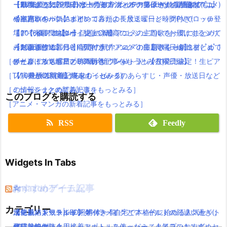
ーXV気になる発売日は！見る方法とルナフレーナの声優は？
【最強グラ】FF15の水上の都市 オルティシエが綺麗過ぎてもは
【2016夏アニソン】サーヴァンプ・チア男子!!など話題のアニメ
【動画まとめ】月9ドラマ”ラブソング”の藤原さくらが逸材( ﾟдﾟ )
【パパパのパァ】ポインコ音頭の長尺ミュージックPVでロッチ登
や観光レベル(＞A＜)!!!
の主題歌を一気にまとめてみたよ！放送曜日と時間付き(｀・ω・
イイ声！！
場(｀・ω・´)!【dポイントCM】
「アイドルマスター」史上、最高のビジュアルでお届けするシリ
´)！【火曜日編】
【2016夏アニソン】話題の新作アニメの主題歌を一気にまとめて
【動画まとめ】月9ドラマ”ラブソング”の藤原さくらが逸材( ﾟдﾟ )
ーズ最新作！
【2016夏アニソン】話題の新作アニメの主題歌を一気にまとめて
みたよ！放送曜日と時間付き(｀・ω・´)！【月曜日編】
［ゲーム・スマホアプリの新着記事をもっとみる］
イイ声！！
みたよ！放送曜日と時間付き(｀・ω・´)！【月曜日編】
ひとりぼっち惑星のBGMがサウンドトラックで発売決定！生ピア
［TV・映画の新着記事をもっとみる］
【10月放送開始】終末のイゼッタのあらすじ・声優・放送日など
ノ演奏がCDで聴けるよ(｀・ω・´)
［ミュージックの新着記事をもっとみる］
の情報をまとめてみたよ！
このブログを購読する
［アニメ・マンガの新着記事をもっとみる］
RSS
Feedly
Widgets In Tabs
おすすめゲーム記事
Amazonアイテム
☆
☆
☆
カテゴリー
【モンハンワールド】キャラメイクとフィールドの顔違い過ぎ(;
水耕栽培キット|LED照明付き！自宅で本格的に始める人気セット
ニンテンドースイッチ 本体 一覧
消化器／人気ランキング
´Д｀)www
水耕栽培キット｜ペットボトルを使ったミニタイプのおすすめセ
使い捨てマスク
耐震・転倒防止用接着マット・ストッパー／人気ランキング