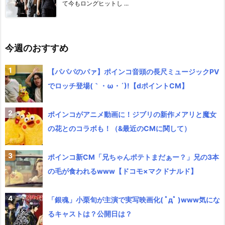
て今もロングヒットし ...
今週のおすすめ
【パパパのパァ】ポインコ音頭の長尺ミュージックPV
でロッチ登場(｀・ω・´)!【dポイントCM】
ポインコがアニメ動画に！ジブリの新作メアリと魔女
の花とのコラボも！（&最近のCMに関して）
ポインコ新CM「兄ちゃんポテトまだぁー？」兄の3本
の毛が食われるwww【ドコモ×マクドナルド】
「銀魂」小栗旬が主演で実写映画化( ﾟдﾟ )www気にな
るキャストは？公開日は？