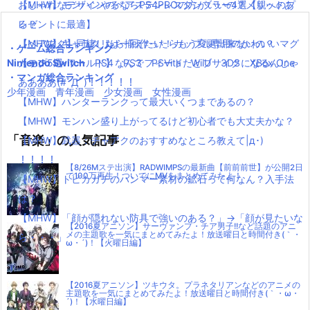
【MHW】モンハンやるならPS4PROの方がいいの？メリットあ
おしゃれなデザインのペアステンレスタンブラー4選【親へのプ
ー
る？
レゼントに最適】
【MHW】キャラクリは一回作ったらもう変更出来ないの？
【ペアマグ】同棲したら揃えたい！カップル専用のかわいいマグ
・ゲーム総合ランキング
Nintendo Switch
【モンハンワールド】なんでフィードだとブサイクになるんじゃ
カップ5選
PS4
PS3
PSVita
WiiU
3DS
XBox One
・マンガ総合ランキング
ああああ(#ﾟДﾟ)！！！！！
少年漫画
青年漫画
少女漫画
女性漫画
【MHW】ハンターランクって最大いくつまであるの？
【MHW】モンハン盛り上がってるけど初心者でも大丈夫かな？
「音楽」の人気記事
【MHW】武器：チャアクのおすすめなところ教えて|д･)
！！！！
【8/26Mステ出演】RADWIMPSの最新曲【前前前世】が公開2日
で100万再生！ついでにMVをまとめてみたよ！
【MHW】トビカガチのハンマー素材の鉱石って何なん？入手法
は？
【MHW】「顔が隠れない防具で強いのある？」→「顔が見たいな
【2016夏アニソン】サーヴァンプ・チア男子!!など話題のアニ
メの主題歌を一気にまとめてみたよ！放送曜日と時間付き(｀・
ら・・・」
ω・´)！【火曜日編】
【2016夏アニソン】ツキウタ。プラネタリアンなどのアニメの
主題歌を一気にまとめてみたよ！放送曜日と時間付き(｀・ω・
´)！【水曜日編】