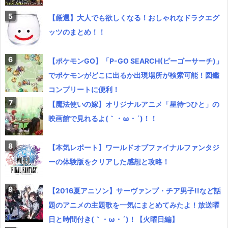
【厳選】大人でも欲しくなる！おしゃれなドラクエグ
ッツのまとめ！！
【ポケモンGO】「P-GO SEARCH(ピーゴーサーチ)」
でポケモンがどこに出るか出現場所が検索可能！図鑑
コンプリートに便利！
【魔法使いの嫁】オリジナルアニメ「星待つひと」の
映画館で見れるよ(｀・ω・´)！！
【本気レポート】ワールドオブファイナルファンタジ
ーの体験版をクリアした感想と攻略！
【2016夏アニソン】サーヴァンプ・チア男子!!など話
題のアニメの主題歌を一気にまとめてみたよ！放送曜
日と時間付き(｀・ω・´)！【火曜日編】