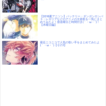
【2016夏アニソン】バッテリー・ダンガンロンパ
３・レガリアなどのアニメの主題歌を一気にまと
めてみたよ！放送曜日と時間付き(｀・ω・´)！
【木曜日編】
最近ニコニコで人気の歌い手をまとめてみたよ
(｀・ω・´)【その1】