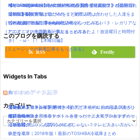
ポインコ新CM！「何かに似ている」篇！放送開始！！【ローソ
Nintendo Switch(ニンテンドースイッチ)ゲームソフトの最新売れ
AD」「Angel Beats!」に続く名作の予感！
【8/26Mステ出演】RADWIMPSの最新曲【前前前世】が公開2日
ン×ドコモ】
筋ランキング情報！
【朗報】銀魂実写は嘘だった！？実際に問い合わせした人達をま
で100万再生！ついでにMVをまとめてみたよ！
［TV・映画の新着記事をもっとみる］
［ゲーム・スマホアプリの新着記事をもっとみる］
とめたよ(｀・ω・´)wwww
【2016夏アニソン】バッテリー・ダンガンロンパ３・レガリアな
［アニメ・マンガの新着記事をもっとみる］
どのアニメの主題歌を一気にまとめてみたよ！放送曜日と時間付
このブログを購読する
き(｀・ω・´)！【木曜日編】
［ミュージックの新着記事をもっとみる］
RSS
Feedly
Widgets In Tabs
おすすめゲーム記事
Amazonアイテム
☆
☆
☆
カテゴリー
【モンハンワールド】キャラメイクとフィールドの顔違い過ぎ(;
水耕栽培キット|LED照明付き！自宅で本格的に始める人気セット
ニンテンドースイッチ 本体 一覧
消化器／人気ランキング
´Д｀)www
水耕栽培キット｜ペットボトルを使ったミニタイプのおすすめセ
使い捨てマスク
耐震・転倒防止用接着マット・ストッパー／人気ランキング
カ
【MHW】モンハン文字小さすぎじゃない？テレビ大きい方がい
ットを紹介
応急処置グッツ／人気ランキング
テ
ゴ
いかな？
東芝冷蔵庫｜2018年版！最新のTOSHIBA冷蔵庫まとめ
リ