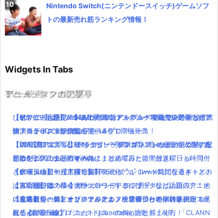
Nintendo Switch(ニンテンドースイッチ)ゲームソフ
トの最新売れ筋ランキング情報！
Widgets In Tabs
TV・映画
ゲーム・スマホアプリ
アニメ・マンガの記事
ミュージックの記事
【dカード】ポインコ12月新CMはアップルペイ編で綾野剛と共
ひとりぼっち惑星のBGMがサウンドトラックで発売決定！生ピア
【祝アニメ化決定！】あの美麗ファンタジー”魔法使いの嫁”全3部
【Mステで話題】Aimer(エメ)の新アルバム！RAD,ワンオクなど大
演！コラボグッツ情報も！
ノ演奏がCDで聴けるよ(｀・ω・´)
作！コミックス第6巻・7巻・8巻で同梱発売
物アーティストが全楽曲提供＆プロデュース！
【朗報】銀魂実写は嘘だった！？実際に問い合わせした人達をま
【DLCプロンプト】FF15エピソードプロンプトの新動画公開！配
【2016夏アニソン】バッテリー・ダンガンロンパ３・レガリアな
【2016夏アニソン】ツキウタ。プラネタリアンなどのアニメの主
とめたよ(｀・ω・´)wwww
信は6月27日から(*´∀`*)！！
どのアニメの主題歌を一気にまとめてみたよ！放送曜日と時間付
題歌を一気にまとめてみたよ！放送曜日と時間付き(｀・ω・´)！
「銀魂」小栗旬が主演で実写映画化( ﾟдﾟ )www気になるキャスト
【データコピー完了待ち】FF15のダウンロード時間長過ぎ！どの
き(｀・ω・´)！【木曜日編】
【水曜日編】
は？公開日は？
くらいかかる？早くダウンロードするには？
【実写化】鋼の錬金術師エドワードエルリック役は山田涼介！他
【2016夏アニソン】サーヴァンプ・チア男子!!など話題のアニメ
【魔法使いの嫁】オリジナルアニメ「星待つひと」の映画館で見
【攻略】ワールドオブファイナルファンタジーの体験版のラスボ
にも本田翼、ディーン・フジオカ、松雪泰子らキャスト決定！
の主題歌を一気にまとめてみたよ！放送曜日と時間付き(｀・ω・
れるよ(｀・ω・´)！！
ス「イフリータ」「コカトリス」の倒し方と捕まえ方！
配信×劇場の新プロジェクトplanetarian始動！「AIR」「CLANN
´)！【火曜日編】