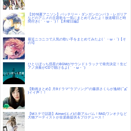
【2016夏アニソン】バッテリー・ダンガンロンパ３・レガリア
などのアニメの主題歌を一気にまとめてみたよ！放送曜日と時
間付き(｀・ω・´)！【木曜日編】
最近ニコニコで人気の歌い手をまとめてみたよ(｀・ω・´)【そ
の1】
ひとりぼっち惑星のBGMがサウンドトラックで発売決定！生ピ
アノ演奏がCDで聴けるよ(｀・ω・´)
【動画まとめ】月9ドラマ”ラブソング”の藤原さくらが逸材( ﾟдﾟ
)イイ声！！
【Mステで話題】Aimer(エメ)の新アルバム！RAD,ワンオクなど
大物アーティストが全楽曲提供＆プロデュース！