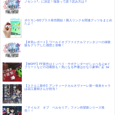
ノセント²」に決定！瑞葵って誰？読み方は？
ポケモンGOプラス発売開始！購入リンク＆関連グッツをまとめ
たよ！
【本気レポート】ワールドオブファイナルファンタジーの体験
版をクリアした感想と攻略！
【WOFF】FF新作はトンベリ・サボテンダーがしゃべるよwイ
フリートなどの召喚獣も！気になる声優はかなり豪華( ﾟдﾟ )w
【スクエニ新作】アンティークカルネヴァーレ第一発表キャラ
は花江夏樹さんが担当！
「テイルズ オブ ベルセリア」ファン待望新シリーズ発
売！！