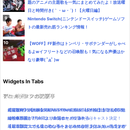
題のアニメの主題歌を一気にまとめてみたよ！放送曜
日と時間付き(｀・ω・´)！【火曜日編】
Nintendo Switch(ニンテンドースイッチ)ゲームソフ
トの最新売れ筋ランキング情報！
【WOFF】FF新作はトンベリ・サボテンダーがしゃべ
るよwイフリートなどの召喚獣も！気になる声優はか
なり豪華( ﾟдﾟ )w
Widgets In Tabs
TV・映画
ゲーム・スマホアプリ
アニメ・マンガの記事
ミュージックの記事
劇場版FF15【KINGSGLAIVE FINAL FANTASY XV】がフルCG長
劇場版FF15【KINGSGLAIVE FINAL FANTASY XV】がフルCG長
【実写化】鋼の錬金術師エドワードエルリック役は山田涼介！他
【8/26Mステ出演】RADWIMPSの最新曲【前前前世】が公開2日
編映像作品が7月9日より全国ロードショーへ
編映像作品が7月9日より全国ロードショーへ
にも本田翼、ディーン・フジオカ、松雪泰子らキャスト決定！
で100万再生！ついでにMVをまとめてみたよ！
ネット限定！ポインコのショートドラマ公開「住みたい県ランキ
【厳選】大人でも欲しくなる！おしゃれなドラクエグッツのまと
【2016夏アニソン】ジョジョ・べルセルク・あまんちゅなどのア
最近ニコニコで人気の歌い手をまとめてみたよ(｀・ω・´)【その