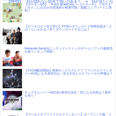
【MHW】「顔が隠れない防具で強いのある？」→「顔が見たいな
【ポケモンGO】「P-GO SEARCH(ピーゴーサーチ)」でポケモ
ンがどこに出るか出現場所が検索可能！図鑑コンプリートに便
ら・・・」
利！
【データコピー完了待ち】FF15のダウンロード時間長過ぎ！ど
のくらいかかる？早くダウンロードするには？
Nintendo Switch(ニンテンドースイッチ)ゲームソフトの最新売
れ筋ランキング情報！
【TVCM配信開始】映画キングスグレイブ ファイナルファンタ
ジーXV気になる発売日は！見る方法とルナフレーナの声優は？
キングダムハーツHD2.8の発売日決定！気になる内容は？新作
も有り！
【ワールドオブファイナルファンタジー】オープニング曲「イ