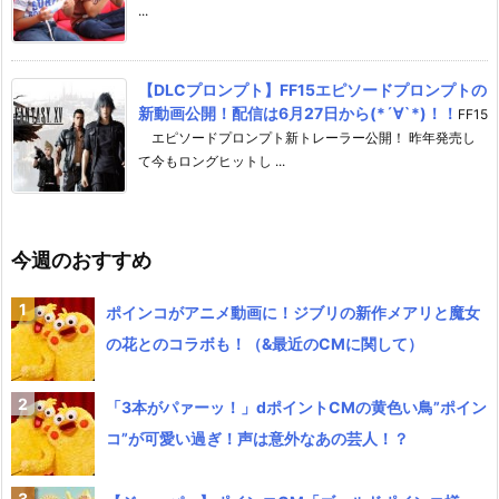
...
【DLCプロンプト】FF15エピソードプロンプトの
新動画公開！配信は6月27日から(*´∀`*)！！
FF15
エピソードプロンプト新トレーラー公開！ 昨年発売し
て今もロングヒットし ...
今週のおすすめ
ポインコがアニメ動画に！ジブリの新作メアリと魔女
の花とのコラボも！（&最近のCMに関して）
「3本がパァーッ！」dポイントCMの黄色い鳥”ポイン
コ”が可愛い過ぎ！声は意外なあの芸人！？