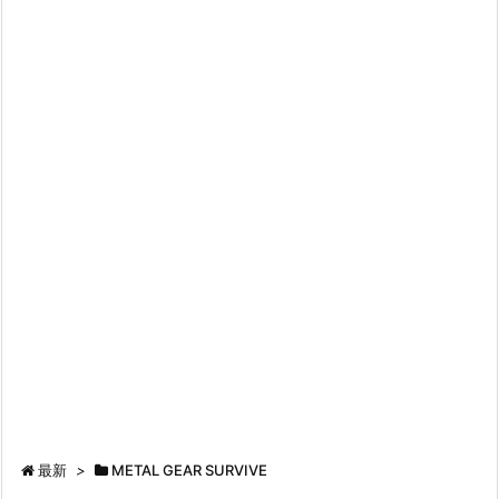
最新
>
METAL GEAR SURVIVE