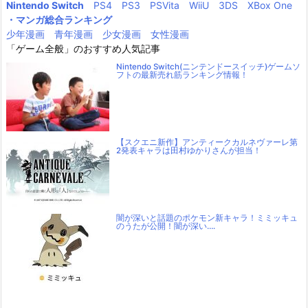
Nintendo Switch
PS4
PS3
PSVita
WiiU
3DS
XBox One
・マンガ総合ランキング
少年漫画
青年漫画
少女漫画
女性漫画
「ゲーム全般」のおすすめ人気記事
Nintendo Switch(ニンテンドースイッチ)ゲームソ
フトの最新売れ筋ランキング情報！
【スクエニ新作】アンティークカルネヴァーレ第
2発表キャラは田村ゆかりさんが担当！
闇が深いと話題のポケモン新キャラ！ミミッキュ
のうたが公開！闇が深い….