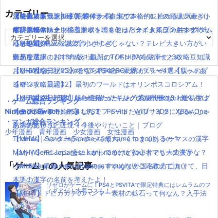
カテゴリー
【モンハンワールド】キャラメイクとフィールドの顔違い過ぎ(;
水耕栽培キット|LED照明付き！自宅で本格的に始める人気セット
ニンテンドースイッチ 本体 一覧
消化器／人気ランキング
【KH3攻略日記05】トワイライトタウン
´Д｀)www
水耕栽培キット｜ペットボトルを使ったミニタイプのおすすめセ
使い捨てマスク
耐震・転倒防止用接着マット・ストッパー／人気ランキング
キングダムハーツの主題歌を聴くには？タイトルは？/キングダム
カ
【MHW】モンハン文字小さすぎじゃない？テレビ大きい方がい
ットを紹介
応急処置グッツ／人気ランキング
ハーツ3攻略豆知識
テ
ゴ
いかな？
東芝冷蔵庫｜2018年版！最新のTOSHIBA冷蔵庫まとめ
難易度選択のおすすめや違いは？/キングダムハーツ3攻略豆知識
リ
【MHW】モンハンやるならPS4PROの方がいいの？メリットあ
おしゃれなデザインのペアステンレスタンブラー4選【親へのプ
【KH3攻略日記03】オリンポス山〜天界！
ー
る？
レゼントに最適】
【KH3攻略日記02】最初のワールドはオリンポスコロシアム！
【MHW】キャラクリは一回作ったらもう変更出来ないの？
【ペアマグ】同棲したら揃えたい！カップル専用のかわいいマグ
【KH3攻略日記01】待ちに待ったキングダムハーツ3！難易度は
・ゲーム総合ランキング
Nintendo Switch
【モンハンワールド】なんでフィードだとブサイクになるんじゃ
カップ5選
スタンダードで始めました！
PS4
PS3
PSVita
WiiU
3DS
XBox One
・マンガ総合ランキング
ああああ(#ﾟДﾟ)！！！！！
怒濤の忙しさと近況＋今後やりたいこと｜ブログ
少年漫画
青年漫画
少女漫画
女性漫画
【MHW】ハンターランクって最大いくつまであるの？
Thomas｜Send Japanese kanji name to you!｜トーマスの漢字
【MHW】モンハン盛り上がってるけど初心者でも大丈夫かな？
Mary｜Send Japanese kanji name to you!｜マリーの漢字
「ゲーム」の人気記事
【MHW】武器：チャアクのおすすめなところ教えて|д･)
List of kanji names Japanese thought!外国名の方に向けて、日
！！！！
本語の漢字の名前を考えたよ！
リゼロがゲームに！PS4とPSVITAで限定特典にはレムラムのフ
ィギアが！水着コスも！
【MHW】トビカガチのハンマー素材の鉱石って何なん？入手法
は？