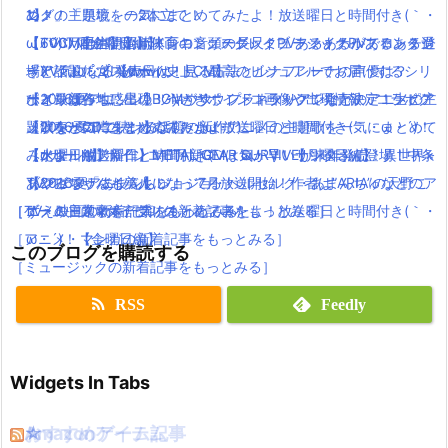
ング」「県境」の2本立て！
め！！
ニメの主題歌を一気にまとめてみたよ！放送曜日と時間付き(｀・
1】
【パパパのパァ】ポインコ音頭の長尺ミュージックPVでロッチ登
【TVCM配信開始】映画キングスグレイブ ファイナルファンタジ
ω・´)！【金曜日編】
【600万再生】岡崎体育のミュージックPVあるあるがあるある過
場(｀・ω・´)!【dポイントCM】
ーXV気になる発売日は！見る方法とルナフレーナの声優は？
「アイドルマスター」史上、最高のビジュアルでお届けするシリ
ぎと話題( ﾟдﾟ )wwww
ポインコ各地に出現！うさぎポインコ画像や出現情報・コラボグ
ひとりぼっち惑星のBGMがサウンドトラックで発売決定！生ピア
ーズ最新作！
【2016夏アニソン】ツキウタ。プラネタリアンなどのアニメの主
ッツなどの噂をまとめてみたよ！
ノ演奏がCDで聴けるよ(｀・ω・´)
【2016夏アニソン】話題の新作アニメの主題歌を一気にまとめて
題歌を一気にまとめてみたよ！放送曜日と時間付き(｀・ω・´)！
【dカード】ポインコ11月新CMは気が早いサンタさん登場！中条
【メタルギア新作】METAL GEAR SURVIVEが来年発売！異世界×
みたよ！放送曜日と時間付き(｀・ω・´)！【月曜日編】
【水曜日編】
あやみちゃんも美人になってる！
ゾンビでサバイバル！
TVアニメ「あまんちゅ！」7月放送開始！作者は”ARIA”の天野こ
【2016夏アニソン】ジョジョ・べルセルク・あまんちゅなどのア
［TV・映画の新着記事をもっとみる］
［ゲーム・スマホアプリの新着記事をもっとみる］
ずえ！日常×ダイビング
ニメの主題歌を一気にまとめてみたよ！放送曜日と時間付き(｀・
［アニメ・マンガの新着記事をもっとみる］
ω・´)！【金曜日編】
このブログを購読する
［ミュージックの新着記事をもっとみる］
RSS
Feedly
Widgets In Tabs
おすすめゲーム記事
Amazonアイテム
☆
☆
☆