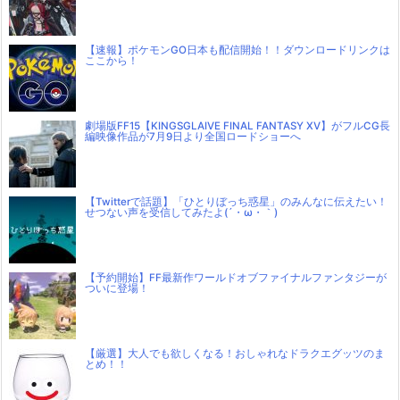
【速報】ポケモンGO日本も配信開始！！ダウンロードリンクは
ここから！
劇場版FF15【KINGSGLAIVE FINAL FANTASY XV】がフルCG長
編映像作品が7月9日より全国ロードショーへ
【Twitterで話題】「ひとりぼっち惑星」のみんなに伝えたい！
せつない声を受信してみたよ(´・ω・｀)
【予約開始】FF最新作ワールドオブファイナルファンタジーが
ついに登場！
【厳選】大人でも欲しくなる！おしゃれなドラクエグッツのま
とめ！！