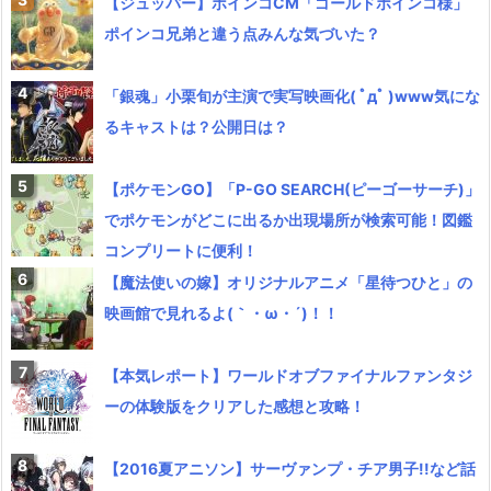
【ジュッパー】ポインコCM「ゴールドポインコ様」
ポインコ兄弟と違う点みんな気づいた？
「銀魂」小栗旬が主演で実写映画化( ﾟдﾟ )www気にな
るキャストは？公開日は？
【ポケモンGO】「P-GO SEARCH(ピーゴーサーチ)」
でポケモンがどこに出るか出現場所が検索可能！図鑑
コンプリートに便利！
【魔法使いの嫁】オリジナルアニメ「星待つひと」の
映画館で見れるよ(｀・ω・´)！！
【本気レポート】ワールドオブファイナルファンタジ
ーの体験版をクリアした感想と攻略！
【2016夏アニソン】サーヴァンプ・チア男子!!など話