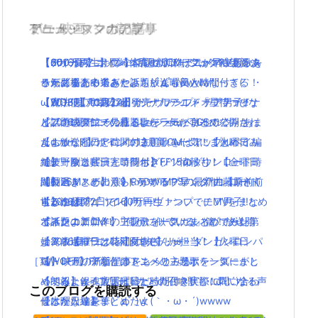
TV・映画
ゲーム・スマホアプリ
アニメ・マンガの記事
ミュージックの記事
【dカード】ポインコ11月新CMは気が早いサンタ
「テイルズ オブ ベルセリア」ファン待望新シ
【2016夏アニソン】話題の新作アニメの主題歌を
【600万再生】岡崎体育のミュージックPVあるあ
さん登場！中条あやみちゃんも美人になってる！
リーズ発売！！
一気にまとめてみたよ！放送曜日と時間付き(｀・
るがあるある過ぎと話題( ﾟдﾟ )wwww
【魔法使いの嫁】オリジナルアニメ「星待つひ
【WOFF】10月27日発売！ワールドオブファイナ
ω・´)！【月曜日編】
【2016夏アニソン】サーヴァンプ・チア男子!!な
と」の映画館で見れるよ(｀・ω・´)！！
ルファンタジーの新トレーラーがTGSで公開され
【2016夏アニソン】ジョジョ・べルセルク・あま
ど話題のアニメの主題歌を一気にまとめてみた
【dカード】ポインコ12月新CMはアップルペイ編
たよ！
んちゅなどのアニメの主題歌を一気にまとめてみ
よ！放送曜日と時間付き(｀・ω・´)！【火曜日
で綾野剛と共演！コラボグッツ情報も！
【データコピー完了待ち】FF15のダウンロード時
たよ！放送曜日と時間付き(｀・ω・´)！【金曜日
編】
【動画まとめ】月9ドラマ”ラブソング”の藤原さく
間長過ぎ！どのくらいかかる？早くダウンロード
編】
【8/26Mステ出演】RADWIMPSの最新曲【前前前
らが逸材( ﾟдﾟ )イイ声！！
するには？
【2016夏アニソン】サーヴァンプ・チア男子!!な
世】が公開2日で100万再生！ついでにMVをまとめ
ポインコ新CM！「何かに似ている」篇！放送開
【スクエニ新作】アンティークカルネヴァーレ第
ど話題のアニメの主題歌を一気にまとめてみた
てみたよ！
始！！【ローソン×ドコモ】
一発表キャラは花江夏樹さんが担当！
よ！放送曜日と時間付き(｀・ω・´)！【火曜日
【2016夏アニソン】バッテリー・ダンガンロンパ
［TV・映画の新着記事をもっとみる］
【WOFF】FF新作はトンベリ・サボテンダーがし
編】
３・レガリアなどのアニメの主題歌を一気にまと
ゃべるよwイフリートなどの召喚獣も！気になる声
【朗報】銀魂実写は嘘だった！？実際に問い合わ
めてみたよ！放送曜日と時間付き(｀・ω・´)！
このブログを購読する
優はかなり豪華( ﾟдﾟ )w
せした人達をまとめたよ(｀・ω・´)wwww
【木曜日編】