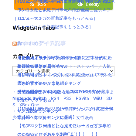
［ゲーム・スマホアプリの新着記事をもっとみる］
TVアニメ「あまんちゅ！」7月放送開始！作者は”A
【Mステで話題】Aimer(エメ)の新アルバム！RAD,
RSS
Feedly
RIA”の天野こずえ！日常×ダイビング
ワンオクなど大物アーティストが全楽曲提供＆プ
［アニメ・マンガの新着記事をもっとみる］
ロデュース！
［ミュージックの新着記事をもっとみる］
Widgets In Tabs
おすすめゲーム記事
Amazonアイテム
☆
☆
☆
カテゴリー
【モンハンワールド】キャラメイクとフィールド
水耕栽培キット|LED照明付き！自宅で本格的に始
ニンテンドースイッチ 本体 一覧
消化器／人気ランキング
の顔違い過ぎ(;´Д｀)www
める人気セット
使い捨てマスク
耐震・転倒防止用接着マット・ストッパー／人気
カ
【MHW】モンハン文字小さすぎじゃない？テレビ
水耕栽培キット｜ペットボトルを使ったミニタイ
ランキング
テ
ゴ
大きい方がいいかな？
プのおすすめセットを紹介
応急処置グッツ／人気ランキング
リ
【MHW】モンハンやるならPS4PROの方がいい
東芝冷蔵庫｜2018年版！最新のTOSHIBA冷蔵庫ま
・ゲーム総合ランキング
ー
Nintendo Switch
PS4
PS3
PSVita
WiiU
3D
の？メリットある？
とめ
S
XBox One
【MHW】キャラクリは一回作ったらもう変更出来
おしゃれなデザインのペアステンレスタンブラー4
・マンガ総合ランキング
ないの？
選【親へのプレゼントに最適】
少年漫画
青年漫画
少女漫画
女性漫画
【モンハンワールド】なんでフィードだとブサイ
【ペアマグ】同棲したら揃えたい！カップル専用
クになるんじゃああああ(#ﾟДﾟ)！！！！！
のかわいいマグカップ5選