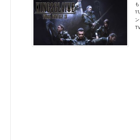
も
1
ン
T