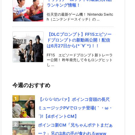
ランキング情報！
任天堂の最新ゲーム機！ Nintendo Switc
h（ニンテンドースイッチ）の ...
【DLCプロンプト】FF15エピソー
ドプロンプトの新動画公開！配信
は6月27日から(*´∀`*)！！
FF15 エピソードプロンプト新トレーラ
ー公開！ 昨年発売して今もロングヒット
し ...
今週のおすすめ
【パパパのパァ】ポインコ音頭の長尺
ミュージックPVでロッチ登場(｀・ω・
´)!【dポイントCM】
ポインコ新CM「兄ちゃんポテトまだぁ
ー？」兄の3本の毛が食われるwww