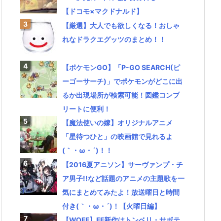
【ドコモ×マクドナルド】
【厳選】大人でも欲しくなる！おしゃ
れなドラクエグッツのまとめ！！
【ポケモンGO】「P-GO SEARCH(ピ
ーゴーサーチ)」でポケモンがどこに出
るか出現場所が検索可能！図鑑コンプ
リートに便利！
【魔法使いの嫁】オリジナルアニメ
「星待つひと」の映画館で見れるよ
(｀・ω・´)！！
【2016夏アニソン】サーヴァンプ・チ
ア男子!!など話題のアニメの主題歌を一
気にまとめてみたよ！放送曜日と時間
付き(｀・ω・´)！【火曜日編】
【WOFF】FF新作はトンベリ・サボテ