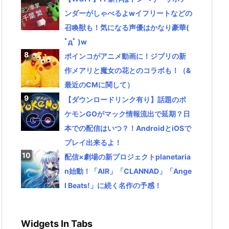
ンダーがしゃべるよwイフリートなどの
召喚獣も！気になる声優はかなり豪華(
ﾟдﾟ )w
ポインコがアニメ動画に！ジブリの新
作メアリと魔女の花とのコラボも！（&
最近のCMに関して）
【ダウンロードリンク有り】話題のポ
ケモンGOがマック情報流出で延期？日
本での配信はいつ？！AndroidとiOSで
プレイ出来るよ！
配信×劇場の新プロジェクトplanetaria
n始動！「AIR」「CLANNAD」「Ange
l Beats!」に続く名作の予感！
Widgets In Tabs