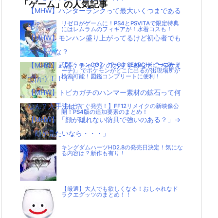
「ゲーム」の人気記事
【MHW】ハンターランクって最大いくつまである
の？
リゼロがゲームに！PS4とPSVITAで限定特典
にはレムラムのフィギアが！水着コスも！
【MHW】モンハン盛り上がってるけど初心者でも
大丈夫かな？
【MHW】武器：チャアクのおすすめなところ教え
【ポケモンGO】「P-GO SEARCH(ピーゴーサ
ーチ)」でポケモンがどこに出るか出現場所が
検索可能！図鑑コンプリートに便利！
て|д･) ！！！！
【MHW】トビカガチのハンマー素材の鉱石って何
なん？入手法は？
【もうすぐ発売！】FF12リメイクの新映像公
開！PS4版の追加要素のまとめ！
【MHW】「顔が隠れない防具で強いのある？」→
「顔が見たいなら・・・」
キングダムハーツHD2.8の発売日決定！気にな
る内容は？新作も有り！
【厳選】大人でも欲しくなる！おしゃれなド
ラクエグッツのまとめ！！