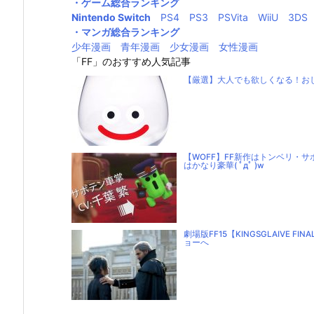
・ゲーム総合ランキング
Nintendo Switch
PS4
PS3
PSVita
WiiU
3DS
・マンガ総合ランキング
少年漫画
青年漫画
少女漫画
女性漫画
「FF」のおすすめ人気記事
【厳選】大人でも欲しくなる！お
【WOFF】FF新作はトンベリ・
はかなり豪華( ﾟдﾟ )w
劇場版FF15【KINGSGLAIVE 
ョーへ