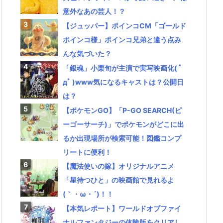
意外なあの芸人！？
【ジュッパー】ポインコCM「ゴールド
ポインコ様」ポインコ兄弟と違う点み
んな気づいた？
「銀魂」小栗旬が主演で実写映画化( ﾟ
дﾟ )www気になるキャストは？公開日
は？
【ポケモンGO】「P-GO SEARCH(ピ
ーゴーサーチ)」でポケモンがどこに出
るか出現場所が検索可能！図鑑コンプ
リートに便利！
【魔法使いの嫁】オリジナルアニメ
「星待つひと」の映画館で見れるよ
(｀・ω・´)！！
【本気レポート】ワールドオブファイ
ナルファンタジーの体験版をクリアし