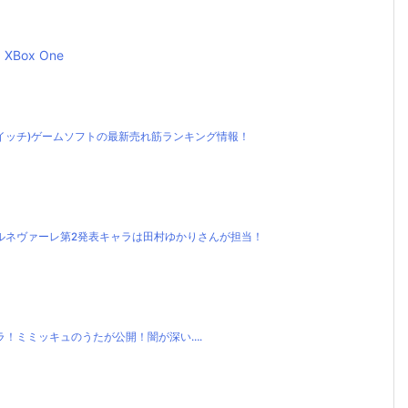
XBox One
ンドースイッチ)ゲームソフトの最新売れ筋ランキング情報！
ルネヴァーレ第2発表キャラは田村ゆかりさんが担当！
ラ！ミミッキュのうたが公開！闇が深い….