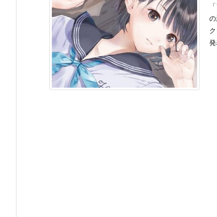
「
の
ク
発