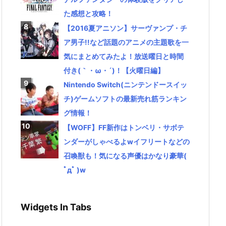
た感想と攻略！
【2016夏アニソン】サーヴァンプ・チ
ア男子!!など話題のアニメの主題歌を一
気にまとめてみたよ！放送曜日と時間
付き(｀・ω・´)！【火曜日編】
Nintendo Switch(ニンテンドースイッ
チ)ゲームソフトの最新売れ筋ランキン
グ情報！
【WOFF】FF新作はトンベリ・サボテ
ンダーがしゃべるよwイフリートなどの
召喚獣も！気になる声優はかなり豪華(
ﾟдﾟ )w
Widgets In Tabs