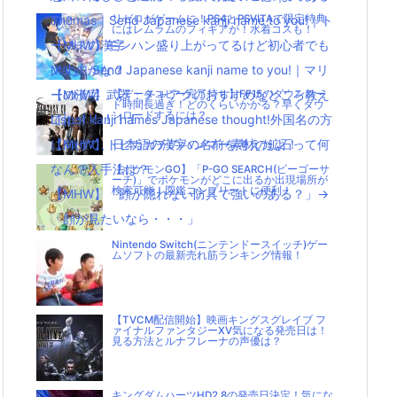
の？
Thomas｜Send Japanese kanji name to you!｜ト
リゼロがゲームに！PS4とPSVITAで限定特典
にはレムラムのフィギアが！水着コスも！
【MHW】モンハン盛り上がってるけど初心者でも
ーマスの漢字
大丈夫かな？
Mary｜Send Japanese kanji name to you!｜マリ
【MHW】武器：チャアクのおすすめなところ教え
ーの漢字
【データコピー完了待ち】FF15のダウンロー
ド時間長過ぎ！どのくらいかかる？早くダウ
ンロードするには？
て|д･) ！！！！
List of kanji names Japanese thought!外国名の方
【MHW】トビカガチのハンマー素材の鉱石って何
に向けて、日本語の漢字の名前を考えたよ！
なん？入手法は？
【ポケモンGO】「P-GO SEARCH(ピーゴーサ
ーチ)」でポケモンがどこに出るか出現場所が
検索可能！図鑑コンプリートに便利！
【MHW】「顔が隠れない防具で強いのある？」→
「顔が見たいなら・・・」
Nintendo Switch(ニンテンドースイッチ)ゲー
ムソフトの最新売れ筋ランキング情報！
【TVCM配信開始】映画キングスグレイブ フ
ァイナルファンタジーXV気になる発売日は！
見る方法とルナフレーナの声優は？
キングダムハーツHD2.8の発売日決定！気にな