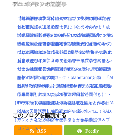
TV・映画
ゲーム・スマホアプリ
アニメ・マンガの記事
ミュージックの記事
【朗報】銀魂実写は嘘だった！？実際に問い合わ
ワールドオブファイナルファンタジーのグッツま
【2016夏アニソン】ツキウタ。プラネタリアンな
【動画まとめ】月9ドラマ”ラブソング”の藤原さく
せした人達をまとめたよ(｀・ω・´)wwww
とめ情報！
どのアニメの主題歌を一気にまとめてみたよ！放
らが逸材( ﾟдﾟ )イイ声！！
【dカード】ポインコ11月新CMは気が早いサンタ
【期間限定】グラビティデイズ2発売を記念してPS
送曜日と時間付き(｀・ω・´)！【水曜日編】
ひとりぼっち惑星のBGMがサウンドトラックで発
さん登場！中条あやみちゃんも美人になってる！
Plus加入者は前作を無料ダウンロード可能に！
「銀魂」小栗旬が主演で実写映画化( ﾟдﾟ )www気
売決定！生ピアノ演奏がCDで聴けるよ(｀・ω・´)
【パパパのパァ】ポインコ7月新CM登場！今度は
ついに発売PSVR！遊べるビックタイトルをまとめ
になるキャストは？公開日は？
【2016夏アニソン】ジョジョ・べルセルク・あま
お祭りでポインコ音頭でかわいい浴衣の仲間達と♪
たよ！
【魔法使いの嫁】オリジナルアニメ「星待つひ
んちゅなどのアニメの主題歌を一気にまとめてみ
【サンバーイ】dポイントポインコ冬の新CM「サ
ついに今年発売のFF15！限定パッケージが美麗過
と」の映画館で見れるよ(｀・ω・´)！！
たよ！放送曜日と時間付き(｀・ω・´)！【金曜日
ンバイ三唱」篇公開！
ぎる！！！
配信×劇場の新プロジェクトplanetarian始動！「AI
編】
【dカード】ポインコ12月新CMはアップルペイ編
新しいゲーム機ニンテンドースイッチ発表！発売
R」「CLANNAD」「Angel Beats!」に続く名作の
【2016夏アニソン】話題の新作アニメの主題歌を
で綾野剛と共演！コラボグッツ情報も！
は来年3月！気になる対応ソフトは？
予感！
一気にまとめてみたよ！放送曜日と時間付き(｀・
［TV・映画の新着記事をもっとみる］
［ゲーム・スマホアプリの新着記事をもっとみる］
TVアニメ「あまんちゅ！」7月放送開始！作者は”A
ω・´)！【月曜日編】
RIA”の天野こずえ！日常×ダイビング
【Mステで話題】Aimer(エメ)の新アルバム！RAD,
このブログを購読する
［アニメ・マンガの新着記事をもっとみる］
ワンオクなど大物アーティストが全楽曲提供＆プ
ロデュース！
RSS
Feedly