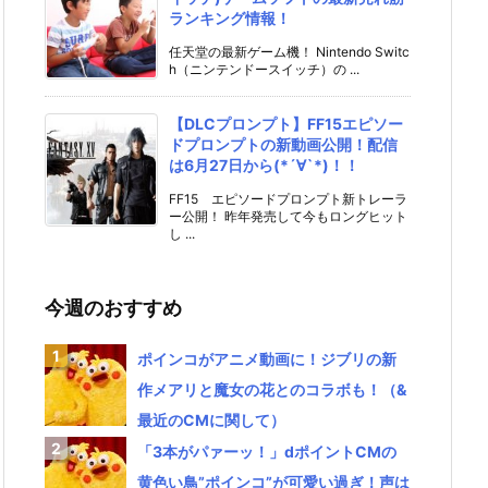
ランキング情報！
任天堂の最新ゲーム機！ Nintendo Switc
h（ニンテンドースイッチ）の ...
【DLCプロンプト】FF15エピソー
ドプロンプトの新動画公開！配信
は6月27日から(*´∀`*)！！
FF15 エピソードプロンプト新トレーラ
ー公開！ 昨年発売して今もロングヒット
し ...
今週のおすすめ
ポインコがアニメ動画に！ジブリの新
作メアリと魔女の花とのコラボも！（&
最近のCMに関して）
「3本がパァーッ！」dポイントCMの
黄色い鳥”ポインコ”が可愛い過ぎ！声は