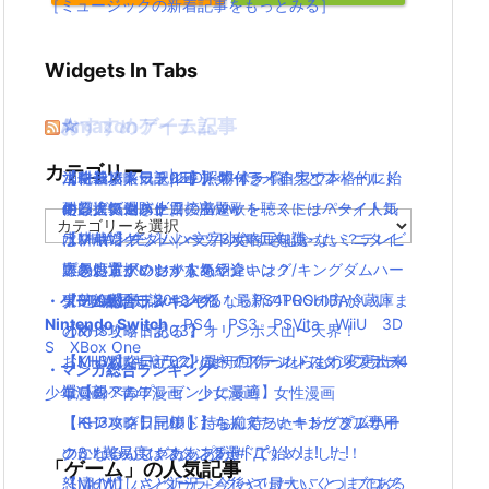
［ミュージックの新着記事をもっとみる］
Widgets In Tabs
おすすめゲーム記事
Amazonアイテム
☆
☆
☆
カテゴリー
【モンハンワールド】キャラメイクとフィールド
水耕栽培キット|LED照明付き！自宅で本格的に始
ニンテンドースイッチ 本体 一覧
消化器／人気ランキング
【KH3攻略日記05】トワイライトタウン
の顔違い過ぎ(;´Д｀)www
める人気セット
使い捨てマスク
耐震・転倒防止用接着マット・ストッパー／人気
キングダムハーツの主題歌を聴くには？タイトル
カ
【MHW】モンハン文字小さすぎじゃない？テレビ
水耕栽培キット｜ペットボトルを使ったミニタイ
ランキング
は？/キングダムハーツ3攻略豆知識
テ
ゴ
大きい方がいいかな？
プのおすすめセットを紹介
応急処置グッツ／人気ランキング
難易度選択のおすすめや違いは？/キングダムハー
リ
【MHW】モンハンやるならPS4PROの方がいい
東芝冷蔵庫｜2018年版！最新のTOSHIBA冷蔵庫ま
ツ3攻略豆知識
・ゲーム総合ランキング
ー
Nintendo Switch
PS4
PS3
PSVita
WiiU
3D
の？メリットある？
とめ
【KH3攻略日記03】オリンポス山〜天界！
S
XBox One
【MHW】キャラクリは一回作ったらもう変更出来
おしゃれなデザインのペアステンレスタンブラー4
【KH3攻略日記02】最初のワールドはオリンポス
・マンガ総合ランキング
ないの？
選【親へのプレゼントに最適】
コロシアム！
少年漫画
青年漫画
少女漫画
女性漫画
【モンハンワールド】なんでフィードだとブサイ
【ペアマグ】同棲したら揃えたい！カップル専用
【KH3攻略日記01】待ちに待ったキングダムハー
クになるんじゃああああ(#ﾟДﾟ)！！！！！
のかわいいマグカップ5選
ツ3！難易度はスタンダードで始めました！
「ゲーム」の人気記事
【MHW】ハンターランクって最大いくつまである
怒濤の忙しさと近況＋今後やりたいこと｜ブログ