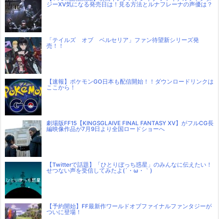
ジーXV気になる発売日は！見る方法とルナフレーナの声優は？
「テイルズ オブ ベルセリア」ファン待望新シリーズ発
売！！
【速報】ポケモンGO日本も配信開始！！ダウンロードリンクは
ここから！
劇場版FF15【KINGSGLAIVE FINAL FANTASY XV】がフルCG長
編映像作品が7月9日より全国ロードショーへ
【Twitterで話題】「ひとりぼっち惑星」のみんなに伝えたい！
せつない声を受信してみたよ(´・ω・｀)
【予約開始】FF最新作ワールドオブファイナルファンタジーが
ついに登場！