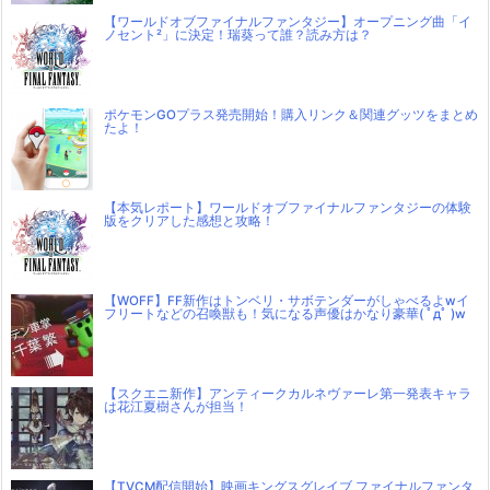
【ワールドオブファイナルファンタジー】オープニング曲「イ
ノセント²」に決定！瑞葵って誰？読み方は？
ポケモンGOプラス発売開始！購入リンク＆関連グッツをまとめ
たよ！
【本気レポート】ワールドオブファイナルファンタジーの体験
版をクリアした感想と攻略！
【WOFF】FF新作はトンベリ・サボテンダーがしゃべるよwイ
フリートなどの召喚獣も！気になる声優はかなり豪華( ﾟдﾟ )w
【スクエニ新作】アンティークカルネヴァーレ第一発表キャラ
は花江夏樹さんが担当！
【TVCM配信開始】映画キングスグレイブ ファイナルファンタ