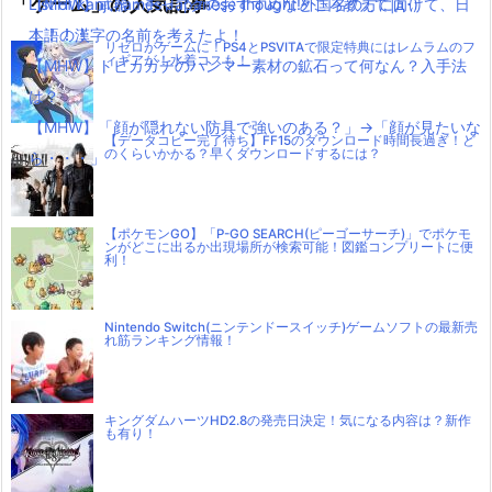
「ゲーム」の人気記事
【MHW】武器：チャアクのおすすめなところ教えて|д･)
List of kanji names Japanese thought!外国名の方に向けて、日
！！！！
本語の漢字の名前を考えたよ！
リゼロがゲームに！PS4とPSVITAで限定特典にはレムラムのフ
ィギアが！水着コスも！
【MHW】トビカガチのハンマー素材の鉱石って何なん？入手法
は？
【MHW】「顔が隠れない防具で強いのある？」→「顔が見たいな
【データコピー完了待ち】FF15のダウンロード時間長過ぎ！ど
のくらいかかる？早くダウンロードするには？
ら・・・」
【ポケモンGO】「P-GO SEARCH(ピーゴーサーチ)」でポケモ
ンがどこに出るか出現場所が検索可能！図鑑コンプリートに便
利！
Nintendo Switch(ニンテンドースイッチ)ゲームソフトの最新売
れ筋ランキング情報！
キングダムハーツHD2.8の発売日決定！気になる内容は？新作
も有り！