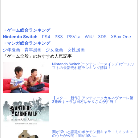
・ゲーム総合ランキング
Nintendo Switch
PS4
PS3
PSVita
WiiU
3DS
XBox One
・マンガ総合ランキング
少年漫画
青年漫画
少女漫画
女性漫画
「ゲーム全般」のおすすめ人気記事
Nintendo Switch(ニンテンドースイッチ)ゲームソ
フトの最新売れ筋ランキング情報！
【スクエニ新作】アンティークカルネヴァーレ第
2発表キャラは田村ゆかりさんが担当！
闇が深いと話題のポケモン新キャラ！ミミッキュ
のうたが公開！闇が深い….