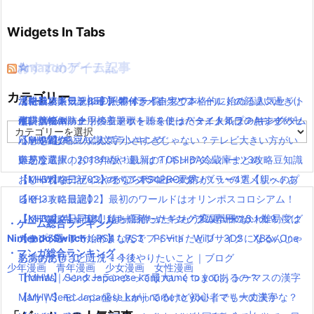
Widgets In Tabs
おすすめゲーム記事
Amazonアイテム
☆
☆
☆
カテゴリー
【モンハンワールド】キャラメイクとフィールドの顔違い過ぎ(;
水耕栽培キット|LED照明付き！自宅で本格的に始める人気セット
ニンテンドースイッチ 本体 一覧
消化器／人気ランキング
【KH3攻略日記05】トワイライトタウン
´Д｀)www
水耕栽培キット｜ペットボトルを使ったミニタイプのおすすめセ
使い捨てマスク
耐震・転倒防止用接着マット・ストッパー／人気ランキング
キングダムハーツの主題歌を聴くには？タイトルは？/キングダム
カ
【MHW】モンハン文字小さすぎじゃない？テレビ大きい方がい
ットを紹介
応急処置グッツ／人気ランキング
ハーツ3攻略豆知識
テ
ゴ
いかな？
東芝冷蔵庫｜2018年版！最新のTOSHIBA冷蔵庫まとめ
難易度選択のおすすめや違いは？/キングダムハーツ3攻略豆知識
リ
【MHW】モンハンやるならPS4PROの方がいいの？メリットあ
おしゃれなデザインのペアステンレスタンブラー4選【親へのプ
【KH3攻略日記03】オリンポス山〜天界！
ー
る？
レゼントに最適】
【KH3攻略日記02】最初のワールドはオリンポスコロシアム！
【MHW】キャラクリは一回作ったらもう変更出来ないの？
【ペアマグ】同棲したら揃えたい！カップル専用のかわいいマグ
【KH3攻略日記01】待ちに待ったキングダムハーツ3！難易度は
・ゲーム総合ランキング
Nintendo Switch
【モンハンワールド】なんでフィードだとブサイクになるんじゃ
カップ5選
スタンダードで始めました！
PS4
PS3
PSVita
WiiU
3DS
XBox One
・マンガ総合ランキング
ああああ(#ﾟДﾟ)！！！！！
怒濤の忙しさと近況＋今後やりたいこと｜ブログ
少年漫画
青年漫画
少女漫画
女性漫画
【MHW】ハンターランクって最大いくつまであるの？
Thomas｜Send Japanese kanji name to you!｜トーマスの漢字
【MHW】モンハン盛り上がってるけど初心者でも大丈夫かな？
Mary｜Send Japanese kanji name to you!｜マリーの漢字