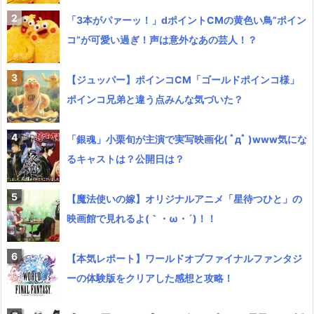
「3本がパァーッ！」dポイントCMの黄色い鳥”ポイン
コ”が可愛い過ぎ！声は意外なあの芸人！？
【ジュッパー】ポインコCM「ゴールドポインコ様」
ポインコ兄弟と違う点みんな気づいた？
「銀魂」小栗旬が主演で実写映画化( ﾟдﾟ )www気にな
るキャストは？公開日は？
【魔法使いの嫁】オリジナルアニメ「星待つひと」の
映画館で見れるよ(｀・ω・´)！！
【本気レポート】ワールドオブファイナルファンタジ
ーの体験版をクリアした感想と攻略！