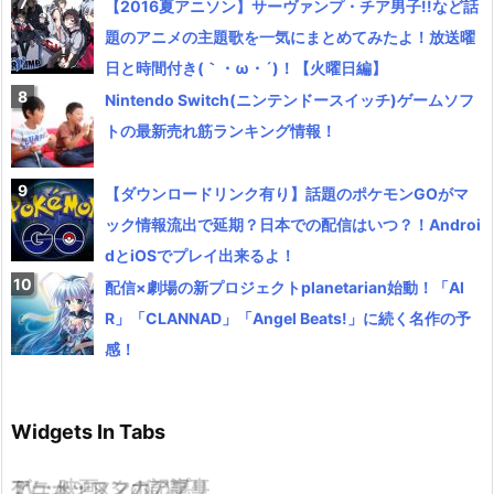
【2016夏アニソン】サーヴァンプ・チア男子!!など話
題のアニメの主題歌を一気にまとめてみたよ！放送曜
日と時間付き(｀・ω・´)！【火曜日編】
Nintendo Switch(ニンテンドースイッチ)ゲームソフ
トの最新売れ筋ランキング情報！
【ダウンロードリンク有り】話題のポケモンGOがマ
ック情報流出で延期？日本での配信はいつ？！Androi
dとiOSでプレイ出来るよ！
配信×劇場の新プロジェクトplanetarian始動！「AI
R」「CLANNAD」「Angel Beats!」に続く名作の予
感！
Widgets In Tabs
TV・映画
ゲーム・スマホアプリ
アニメ・マンガの記事
ミュージックの記事