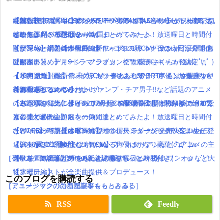
劇場版FF15【KINGSGLAIVE FINAL FANTASY XV】がフルCG長
絶賛上映中の「キングスグレイブ ファイナルファンタジー15」気
【朗報】銀魂実写は嘘だった！？実際に問い合わせした人達をま
【2016夏アニソン】バッテリー・ダンガンロンパ３・レガリアな
編映像作品が7月9日より全国ロードショーへ
になる評判・感想は？
とめたよ(｀・ω・´)wwww
どのアニメの主題歌を一気にまとめてみたよ！放送曜日と時間付
【サンバーイ】dポイントポインコ冬の新CM「サンバイ三唱」篇
闇が深いと話題のポケモン新キャラ！ミミッキュのうたが公開！
【実写化】鋼の錬金術師エドワードエルリック役は山田涼介！他
き(｀・ω・´)！【木曜日編】
公開！
闇が深い….
にも本田翼、ディーン・フジオカ、松雪泰子らキャスト決定！
【動画まとめ】月9ドラマ”ラブソング”の藤原さくらが逸材( ﾟдﾟ )
【ポインコ】dポイント新CM！春あふれるチアポインコ集合！中
【予約開始】最新作『グランツーリスモSPORT』もはや現実ww
【10月放送開始】終末のイゼッタのあらすじ・声優・放送日など
イイ声！！
条あやみちゃんもかわいい！
首都高走れるwww
の情報をまとめてみたよ！
【2016夏アニソン】サーヴァンプ・チア男子!!など話題のアニメ
【パパパのパァ】ポインコ7月新CM登場！今度はお祭りでポイン
【もうすぐ発売！】FF12リメイクの新映像公開！PS4版の追加要
【2016夏アニソン】バッテリー・ダンガンロンパ３・レガリアな
の主題歌を一気にまとめてみたよ！放送曜日と時間付き(｀・ω・
コ音頭でかわいい浴衣の仲間達と♪
素のまとめ！
どのアニメの主題歌を一気にまとめてみたよ！放送曜日と時間付
´)！【火曜日編】
【パパパのパァ】ポインコ音頭の長尺ミュージックPVでロッチ登
【WOFF】FF新作はトンベリ・サボテンダーがしゃべるよwイフ
き(｀・ω・´)！【木曜日編】
ひとりぼっち惑星のBGMがサウンドトラックで発売決定！生ピア
場(｀・ω・´)!【dポイントCM】
リートなどの召喚獣も！気になる声優はかなり豪華( ﾟдﾟ )w
【2016夏アニソン】ツキウタ。プラネタリアンなどのアニメの主
ノ演奏がCDで聴けるよ(｀・ω・´)
［TV・映画の新着記事をもっとみる］
［ゲーム・スマホアプリの新着記事をもっとみる］
題歌を一気にまとめてみたよ！放送曜日と時間付き(｀・ω・´)！
【Mステで話題】Aimer(エメ)の新アルバム！RAD,ワンオクなど大
【水曜日編】
物アーティストが全楽曲提供＆プロデュース！
このブログを購読する
［アニメ・マンガの新着記事をもっとみる］
［ミュージックの新着記事をもっとみる］
RSS
Feedly