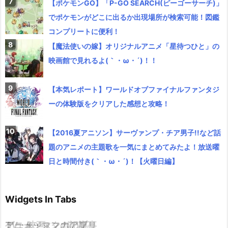
【ポケモンGO】「P-GO SEARCH(ピーゴーサーチ)」
でポケモンがどこに出るか出現場所が検索可能！図鑑
コンプリートに便利！
【魔法使いの嫁】オリジナルアニメ「星待つひと」の
映画館で見れるよ(｀・ω・´)！！
【本気レポート】ワールドオブファイナルファンタジ
ーの体験版をクリアした感想と攻略！
【2016夏アニソン】サーヴァンプ・チア男子!!など話
題のアニメの主題歌を一気にまとめてみたよ！放送曜
日と時間付き(｀・ω・´)！【火曜日編】
Widgets In Tabs
TV・映画
ゲーム・スマホアプリ
アニメ・マンガの記事
ミュージックの記事