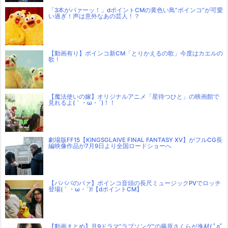
「3本がパァーッ！」dポイントCMの黄色い鳥”ポインコ”が可愛
い過ぎ！声は意外なあの芸人！？
【動画有り】ポインコ新CM「とりかえるの歌」今度はカエルの
歌！
【魔法使いの嫁】オリジナルアニメ「星待つひと」の映画館で
見れるよ(｀・ω・´)！！
劇場版FF15【KINGSGLAIVE FINAL FANTASY XV】がフルCG長
編映像作品が7月9日より全国ロードショーへ
【パパパのパァ】ポインコ音頭の長尺ミュージックPVでロッチ
登場(｀・ω・´)!【dポイントCM】
【動画まとめ】月9ドラマ”ラブソング”の藤原さくらが逸材( ﾟдﾟ