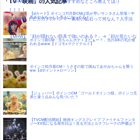
「TV・映画」の人気記事
【MHW】武器：チャアクのおすすめなところ教えて|д･)
！！！！
【dカード】ポインコ11月新CMは気が早いサンタさん登場！中
条あやみちゃんも美人になってる！
【MHW】トビカガチのハンマー素材の鉱石って何なん？入手法
は？
【MHW】「顔が隠れない防具で強いのある？」→「顔が見たいな
ポインコ新CM「兄ちゃんポテトまだぁー？」兄の3本の毛が食
われるwww【ドコモ×マクドナルド】
ら・・・」
ポインコ10月新CM！うさぎの歌で跳ねてあやみちゃんを襲う
ww【dポイント×ローソン】
【ジュッパー】ポインコCM「ゴールドポインコ様」ポインコ兄
弟と違う点みんな気づいた？
【TVCM配信開始】映画キングスグレイブ ファイナルファンタ
ジーXV気になる発売日は！見る方法とルナフレーナの声優は？