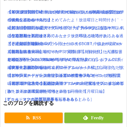
ポインコ10月新CM！うさぎの歌で跳ねてあやみちゃんを襲うww
【最強グラ】FF15の水上の都市 オルティシエが綺麗過ぎてもは
【10月放送開始】終末のイゼッタのあらすじ・声優・放送日など
【2016夏アニソン】ジョジョ・べルセルク・あまんちゅなどのア
【dポイント×ローソン】
や観光レベル(＞A＜)!!!
の情報をまとめてみたよ！
ニメの主題歌を一気にまとめてみたよ！放送曜日と時間付き(｀・
「銀魂」小栗旬が主演で実写映画化( ﾟдﾟ )www気になるキャスト
絶賛上映中の「キングスグレイブ ファイナルファンタジー15」気
【2016夏アニソン】サーヴァンプ・チア男子!!など話題のアニメ
ω・´)！【金曜日編】
は？公開日は？
になる評判・感想は？
の主題歌を一気にまとめてみたよ！放送曜日と時間付き(｀・ω・
【600万再生】岡崎体育のミュージックPVあるあるがあるある過
【ポインコWEB限定CM】今回はかめポインコ！中条あやみのけ
【予約開始】最新作『グランツーリスモSPORT』もはや現実ww
´)！【火曜日編】
ぎと話題( ﾟдﾟ )wwww
ん玉にも注目！
首都高走れるwww
【朗報】銀魂実写は嘘だった！？実際に問い合わせした人達をま
【8/26Mステ出演】RADWIMPSの最新曲【前前前世】が公開2日
劇場版FF15【KINGSGLAIVE FINAL FANTASY XV】がフルCG長
リゼロがゲームに！PS4とPSVITAで限定特典にはレムラムのフィ
とめたよ(｀・ω・´)wwww
で100万再生！ついでにMVをまとめてみたよ！
編映像作品が7月9日より全国ロードショーへ
ギアが！水着コスも！
【実写化】鋼の錬金術師エドワードエルリック役は山田涼介！他
【Mステで話題】Aimer(エメ)の新アルバム！RAD,ワンオクなど大
「3本がパァーッ！」dポイントCMの黄色い鳥”ポインコ”が可愛
【ダウンロードリンク有り】話題のポケモンGOがマック情報流
にも本田翼、ディーン・フジオカ、松雪泰子らキャスト決定！
物アーティストが全楽曲提供＆プロデュース！
い過ぎ！声は意外なあの芸人！？
出で延期？日本での配信はいつ？！AndroidとiOSでプレイ出来る
【祝アニメ化決定！】あの美麗ファンタジー”魔法使いの嫁”全3部
【2016夏アニソン】話題の新作アニメの主題歌を一気にまとめて
［TV・映画の新着記事をもっとみる］
よ！
作！コミックス第6巻・7巻・8巻で同梱発売
みたよ！放送曜日と時間付き(｀・ω・´)！【月曜日編】
［ゲーム・スマホアプリの新着記事をもっとみる］
［アニメ・マンガの新着記事をもっとみる］
［ミュージックの新着記事をもっとみる］
このブログを購読する
RSS
Feedly