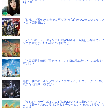
)イイ声！！
「銀魂」小栗旬が主演で実写映画化( ﾟдﾟ )www気になるキャス
トは？公開日は？
【パパパのパァ】ポインコ7月新CM登場！今度はお祭りでポイ
ンコ音頭でかわいい浴衣の仲間達と♪
【本日公開】映画「君の名は。」初日に見に行った人の感想・
評判は？
絶賛上映中の「キングスグレイブ ファイナルファンタジー15」
気になる評判・感想は？
【うれしかろー】ポインコ8月新CM今度は大量のヒナポイン
コ！堤真一と弟のコラボCMも！今ならぬいぐるみストラップも
らえる！