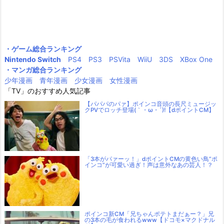
・ゲーム総合ランキング
Nintendo Switch
PS4
PS3
PSVita
WiiU
3DS
XBox One
・マンガ総合ランキング
少年漫画
青年漫画
少女漫画
女性漫画
「TV」のおすすめ人気記事
【パパパのパァ】ポインコ音頭の長尺ミュージッ
クPVでロッチ登場(｀・ω・´)!【dポイントCM】
「3本がパァーッ！」dポイントCMの黄色い鳥”ポ
インコ”が可愛い過ぎ！声は意外なあの芸人！？
ポインコ新CM「兄ちゃんポテトまだぁー？」兄
の3本の毛が食われるwww【ドコモ×マクドナル