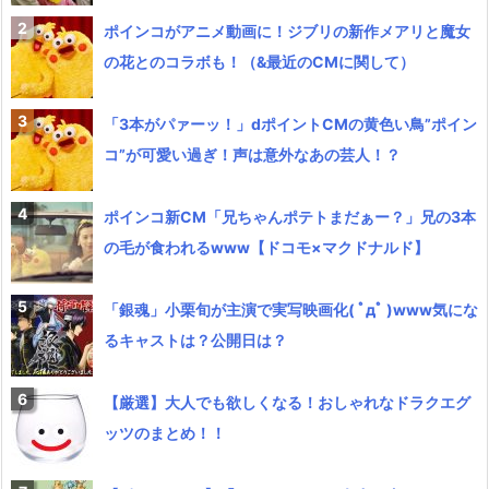
ポインコがアニメ動画に！ジブリの新作メアリと魔女
の花とのコラボも！（&最近のCMに関して）
「3本がパァーッ！」dポイントCMの黄色い鳥”ポイン
コ”が可愛い過ぎ！声は意外なあの芸人！？
ポインコ新CM「兄ちゃんポテトまだぁー？」兄の3本
の毛が食われるwww【ドコモ×マクドナルド】
「銀魂」小栗旬が主演で実写映画化( ﾟдﾟ )www気にな
るキャストは？公開日は？
【厳選】大人でも欲しくなる！おしゃれなドラクエグ
ッツのまとめ！！