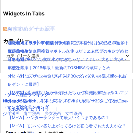
Widgets In Tabs
おすすめゲーム記事
Amazonアイテム
☆
☆
☆
カテゴリー
【モンハンワールド】キャラメイクとフィールドの顔違い過ぎ(;
水耕栽培キット|LED照明付き！自宅で本格的に始める人気セット
ニンテンドースイッチ 本体 一覧
消化器／人気ランキング
´Д｀)www
水耕栽培キット｜ペットボトルを使ったミニタイプのおすすめセ
使い捨てマスク
耐震・転倒防止用接着マット・ストッパー／人気ランキング
カ
【MHW】モンハン文字小さすぎじゃない？テレビ大きい方がい
ットを紹介
応急処置グッツ／人気ランキング
テ
ゴ
いかな？
東芝冷蔵庫｜2018年版！最新のTOSHIBA冷蔵庫まとめ
リ
【MHW】モンハンやるならPS4PROの方がいいの？メリットあ
おしゃれなデザインのペアステンレスタンブラー4選【親へのプ
ー
る？
レゼントに最適】
【MHW】キャラクリは一回作ったらもう変更出来ないの？
【ペアマグ】同棲したら揃えたい！カップル専用のかわいいマグ
・ゲーム総合ランキング
Nintendo Switch
【モンハンワールド】なんでフィードだとブサイクになるんじゃ
カップ5選
PS4
PS3
PSVita
WiiU
3DS
XBox One
・マンガ総合ランキング
ああああ(#ﾟДﾟ)！！！！！
少年漫画
青年漫画
少女漫画
女性漫画
【MHW】ハンターランクって最大いくつまであるの？
【MHW】モンハン盛り上がってるけど初心者でも大丈夫かな？