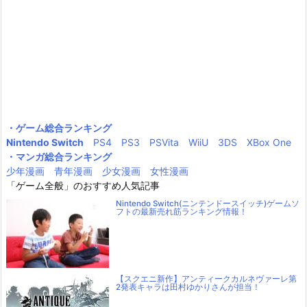
・ゲーム総合ランキング
Nintendo Switch
PS4
PS3
PSVita
WiiU
3DS
XBox One
・マンガ総合ランキング
少年漫画
青年漫画
少女漫画
女性漫画
「ゲーム全般」のおすすめ人気記事
Nintendo Switch(ニンテンドースイッチ)ゲームソ
フトの最新売れ筋ランキング情報！
【スクエニ新作】アンティークカルネヴァーレ第
2発表キャラは田村ゆかりさんが担当！