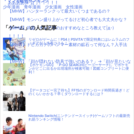
・マンガ総合ランキング
ああああ(#ﾟДﾟ)！！！！！
少年漫画
青年漫画
少女漫画
女性漫画
【MHW】ハンターランクって最大いくつまであるの？
【MHW】モンハン盛り上がってるけど初心者でも大丈夫かな？
「ゲーム」の人気記事
【MHW】武器：チャアクのおすすめなところ教えて|д･)
！！！！
リゼロがゲームに！PS4とPSVITAで限定特典にはレムラムのフ
ィギアが！水着コスも！
【MHW】トビカガチのハンマー素材の鉱石って何なん？入手法
は？
【MHW】「顔が隠れない防具で強いのある？」→「顔が見たいな
【ポケモンGO】「P-GO SEARCH(ピーゴーサーチ)」でポケモ
ンがどこに出るか出現場所が検索可能！図鑑コンプリートに便
ら・・・」
利！
【データコピー完了待ち】FF15のダウンロード時間長過ぎ！ど
のくらいかかる？早くダウンロードするには？
Nintendo Switch(ニンテンドースイッチ)ゲームソフトの最新売
れ筋ランキング情報！