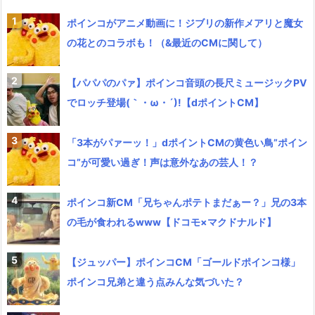
ポインコがアニメ動画に！ジブリの新作メアリと魔女
の花とのコラボも！（&最近のCMに関して）
【パパパのパァ】ポインコ音頭の長尺ミュージックPV
でロッチ登場(｀・ω・´)!【dポイントCM】
「3本がパァーッ！」dポイントCMの黄色い鳥”ポイン
コ”が可愛い過ぎ！声は意外なあの芸人！？
ポインコ新CM「兄ちゃんポテトまだぁー？」兄の3本
の毛が食われるwww【ドコモ×マクドナルド】
【ジュッパー】ポインコCM「ゴールドポインコ様」
ポインコ兄弟と違う点みんな気づいた？