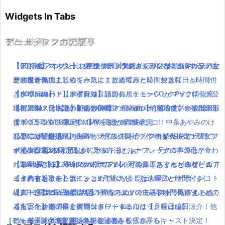
Widgets In Tabs
TV・映画
ゲーム・スマホアプリ
アニメ・マンガの記事
ミュージックの記事
【伝説回】zip貝社員に声優の浪川大輔さんが登場！新キャラハマ
「アイドルマスター」史上、最高のビジュアルでお届けするシリ
【2016夏アニソン】ツキウタ。プラネタリアンなどのアニメの主
【2016夏アニソン】バッテリー・ダンガンロンパ３・レガリアな
グリ役を熱演！
ーズ最新作！
題歌を一気にまとめてみたよ！放送曜日と時間付き(｀・ω・´)！
どのアニメの主題歌を一気にまとめてみたよ！放送曜日と時間付
【パパパのパァ】ポインコ音頭の長尺ミュージックPVでロッチ登
【ダウンロードリンク有り】話題のポケモンGOがマック情報流
【水曜日編】
き(｀・ω・´)！【木曜日編】
場(｀・ω・´)!【dポイントCM】
出で延期？日本での配信はいつ？！AndroidとiOSでプレイ出来る
【祝アニメ化決定！】あの美麗ファンタジー”魔法使いの嫁”全3部
【8/26Mステ出演】RADWIMPSの最新曲【前前前世】が公開2日
【ポインコWEB限定CM】今回はかめポインコ！中条あやみのけ
よ！
作！コミックス第6巻・7巻・8巻で同梱発売
で100万再生！ついでにMVをまとめてみたよ！
ん玉にも注目！
【TVCM配信開始】映画キングスグレイブ ファイナルファンタジ
TVアニメ「あまんちゅ！」7月放送開始！作者は”ARIA”の天野こ
ひとりぼっち惑星のBGMがサウンドトラックで発売決定！生ピア
ポインコ新CM「兄ちゃんポテトまだぁー？」兄の3本の毛が食わ
ーXV気になる発売日は！見る方法とルナフレーナの声優は？
ずえ！日常×ダイビング
ノ演奏がCDで聴けるよ(｀・ω・´)
れるwww【ドコモ×マクドナルド】
【メビウスFF】Windows版でプレイ可能に！スマホとのゲームデ
【2016夏アニソン】ジョジョ・べルセルク・あまんちゅなどのア
【動画まとめ】月9ドラマ”ラブソング”の藤原さくらが逸材( ﾟдﾟ )
【うれしかろー】ポインコ8月新CM今度は大量のヒナポインコ！
ータ共有も出来るよ！
ニメの主題歌を一気にまとめてみたよ！放送曜日と時間付き(｀・
イイ声！！
堤真一と弟のコラボCMも！今ならぬいぐるみストラップもらえ
【データコピー完了待ち】FF15のダウンロード時間長過ぎ！どの
ω・´)！【金曜日編】
【2016夏アニソン】話題の新作アニメの主題歌を一気にまとめて
る！
くらいかかる？早くダウンロードするには？
【実写化】鋼の錬金術師エドワードエルリック役は山田涼介！他
みたよ！放送曜日と時間付き(｀・ω・´)！【月曜日編】
［TV・映画の新着記事をもっとみる］
［ゲーム・スマホアプリの新着記事をもっとみる］
［ミュージックの新着記事をもっとみる］
にも本田翼、ディーン・フジオカ、松雪泰子らキャスト決定！