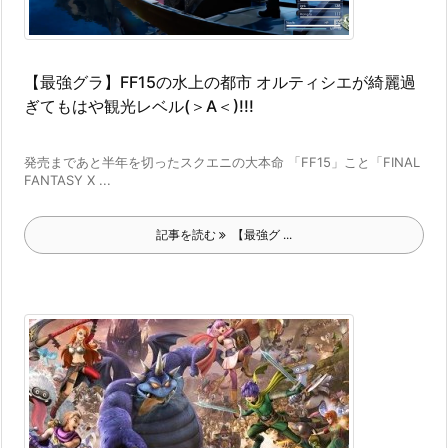
【最強グラ】FF15の水上の都市 オルティシエが綺麗過
ぎてもはや観光レベル(＞A＜)!!!
発売まであと半年を切ったスクエニの大本命 「FF15」こと「FINAL
FANTASY X ...
記事を読む
【最強グ ...