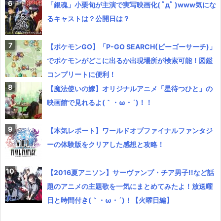
「銀魂」小栗旬が主演で実写映画化( ﾟдﾟ )www気にな
るキャストは？公開日は？
【ポケモンGO】「P-GO SEARCH(ピーゴーサーチ)」
でポケモンがどこに出るか出現場所が検索可能！図鑑
コンプリートに便利！
【魔法使いの嫁】オリジナルアニメ「星待つひと」の
映画館で見れるよ(｀・ω・´)！！
【本気レポート】ワールドオブファイナルファンタジ
ーの体験版をクリアした感想と攻略！
【2016夏アニソン】サーヴァンプ・チア男子!!など話
題のアニメの主題歌を一気にまとめてみたよ！放送曜
日と時間付き(｀・ω・´)！【火曜日編】