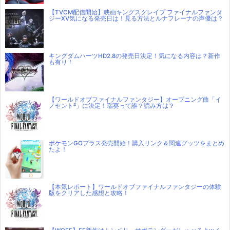
【TVCM配信開始】映画キングスグレイブ ファイナルファンタ
ジーXV気になる発売日は！見る方法とルナフレーナの声優は？
キングダムハーツHD2.8の発売日決定！気になる内容は？新作
も有り！
【ワールドオブファイナルファンタジー】オープニング曲「イ
ノセント²」に決定！瑞葵って誰？読み方は？
ポケモンGOプラス発売開始！購入リンク＆関連グッツをまとめ
たよ！
【本気レポート】ワールドオブファイナルファンタジーの体験
版をクリアした感想と攻略！