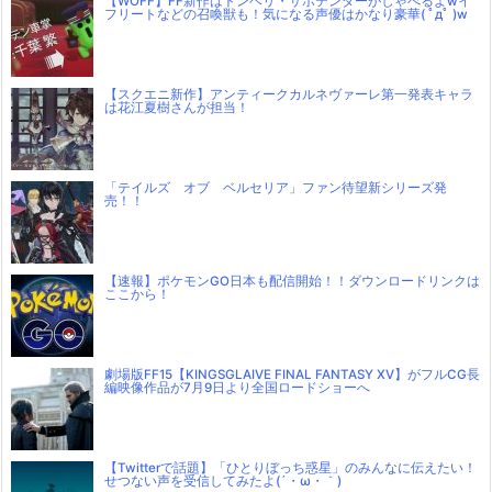
【WOFF】FF新作はトンベリ・サボテンダーがしゃべるよwイ
フリートなどの召喚獣も！気になる声優はかなり豪華( ﾟдﾟ )w
【スクエニ新作】アンティークカルネヴァーレ第一発表キャラ
は花江夏樹さんが担当！
「テイルズ オブ ベルセリア」ファン待望新シリーズ発
売！！
【速報】ポケモンGO日本も配信開始！！ダウンロードリンクは
ここから！
劇場版FF15【KINGSGLAIVE FINAL FANTASY XV】がフルCG長
編映像作品が7月9日より全国ロードショーへ
【Twitterで話題】「ひとりぼっち惑星」のみんなに伝えたい！
せつない声を受信してみたよ(´・ω・｀)