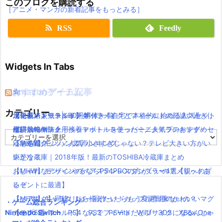
このブログを購読する
［アニメ・マンガの新着記事をもっとみる］
RSS
Feedly
Widgets In Tabs
おすすめゲーム記事
Amazonアイテム
☆
☆
☆
カテゴリー
【モンハンワールド】キャラメイクとフィールドの顔違い過ぎ(;
水耕栽培キット|LED照明付き！自宅で本格的に始める人気セット
ニンテンドースイッチ 本体 一覧
消化器／人気ランキング
´Д｀)www
水耕栽培キット｜ペットボトルを使ったミニタイプのおすすめセ
使い捨てマスク
耐震・転倒防止用接着マット・ストッパー／人気ランキング
カ
【MHW】モンハン文字小さすぎじゃない？テレビ大きい方がい
ットを紹介
応急処置グッツ／人気ランキング
テ
ゴ
いかな？
東芝冷蔵庫｜2018年版！最新のTOSHIBA冷蔵庫まとめ
リ
【MHW】モンハンやるならPS4PROの方がいいの？メリットあ
おしゃれなデザインのペアステンレスタンブラー4選【親へのプ
ー
る？
レゼントに最適】
【MHW】キャラクリは一回作ったらもう変更出来ないの？
【ペアマグ】同棲したら揃えたい！カップル専用のかわいいマグ
・ゲーム総合ランキング
Nintendo Switch
【モンハンワールド】なんでフィードだとブサイクになるんじゃ
カップ5選
PS4
PS3
PSVita
WiiU
3DS
XBox One