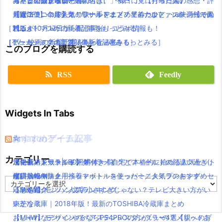
男」とのコラボCM公開！
キャラ紹介するよー！
【本日公開】映画「君の名は。」初日に見に行った人の感想・評
みたよ！放送曜日と時間付き(｀・ω・´)！【月曜日編】
【魔法使いの嫁】オリジナルアニメ「星待つひと」の映画館で見
【WOFF】今月発売！ワールドオブファイナルファンタジーの体
判は？
最近ニコニコで人気の歌い手をまとめてみたよ(｀・ω・´)【その
［アニメ・マンガの新着記事をもっとみる］
れるよ(｀・ω・´)！！
験版が10月17日から配信開始！コラボ情報も！
1】
［TV・映画の新着記事をもっとみる］
［ゲーム・スマホアプリの新着記事をもっとみる］
［ミュージックの新着記事をもっとみる］
このブログを購読する
RSS
Feedly
Widgets In Tabs
おすすめゲーム記事
Amazonアイテム
☆
☆
☆
カテゴリー
【モンハンワールド】キャラメイクとフィールドの顔違い過ぎ(;
水耕栽培キット|LED照明付き！自宅で本格的に始める人気セット
ニンテンドースイッチ 本体 一覧
消化器／人気ランキング
´Д｀)www
水耕栽培キット｜ペットボトルを使ったミニタイプのおすすめセ
使い捨てマスク
耐震・転倒防止用接着マット・ストッパー／人気ランキング
カ
【MHW】モンハン文字小さすぎじゃない？テレビ大きい方がい
ットを紹介
応急処置グッツ／人気ランキング
テ
ゴ
いかな？
東芝冷蔵庫｜2018年版！最新のTOSHIBA冷蔵庫まとめ
リ
【MHW】モンハンやるならPS4PROの方がいいの？メリットあ
おしゃれなデザインのペアステンレスタンブラー4選【親へのプ