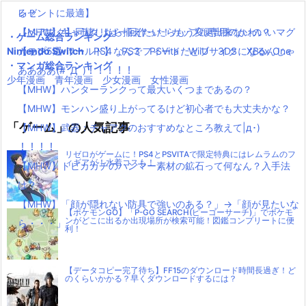
ー
る？
レゼントに最適】
【MHW】キャラクリは一回作ったらもう変更出来ないの？
【ペアマグ】同棲したら揃えたい！カップル専用のかわいいマグ
・ゲーム総合ランキング
Nintendo Switch
【モンハンワールド】なんでフィードだとブサイクになるんじゃ
カップ5選
PS4
PS3
PSVita
WiiU
3DS
XBox One
・マンガ総合ランキング
ああああ(#ﾟДﾟ)！！！！！
少年漫画
青年漫画
少女漫画
女性漫画
【MHW】ハンターランクって最大いくつまであるの？
【MHW】モンハン盛り上がってるけど初心者でも大丈夫かな？
「ゲーム」の人気記事
【MHW】武器：チャアクのおすすめなところ教えて|д･)
！！！！
リゼロがゲームに！PS4とPSVITAで限定特典にはレムラムのフ
ィギアが！水着コスも！
【MHW】トビカガチのハンマー素材の鉱石って何なん？入手法
は？
【MHW】「顔が隠れない防具で強いのある？」→「顔が見たいな
【ポケモンGO】「P-GO SEARCH(ピーゴーサーチ)」でポケモ
ンがどこに出るか出現場所が検索可能！図鑑コンプリートに便
ら・・・」
利！
【データコピー完了待ち】FF15のダウンロード時間長過ぎ！ど
のくらいかかる？早くダウンロードするには？