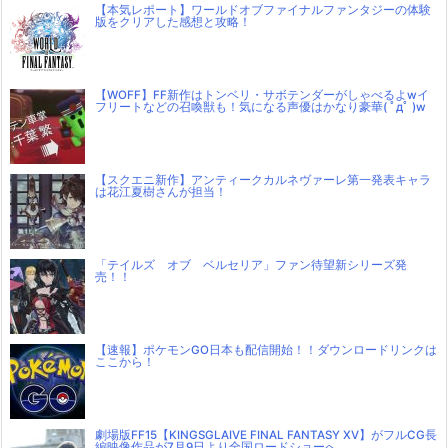
【本気レポート】ワールドオブファイナルファンタジーの体験
版をクリアした感想と攻略！
【WOFF】FF新作はトンベリ・サボテンダーがしゃべるよwイ
フリートなどの召喚獣も！気になる声優はかなり豪華( ﾟдﾟ )w
【スクエニ新作】アンティークカルネヴァーレ第一発表キャラ
は花江夏樹さんが担当！
「テイルズ オブ ベルセリア」ファン待望新シリーズ発
売！！
【速報】ポケモンGO日本も配信開始！！ダウンロードリンクは
ここから！
劇場版FF15【KINGSGLAIVE FINAL FANTASY XV】がフルCG長
編映像作品が7月9日より全国ロードショーへ