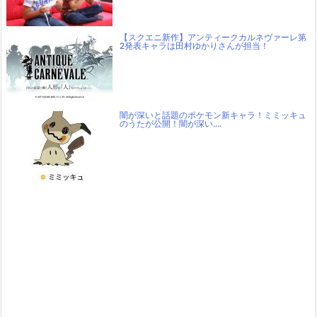
【スクエニ新作】アンティークカルネヴァーレ第
2発表キャラは田村ゆかりさんが担当！
闇が深いと話題のポケモン新キャラ！ミミッキュ
のうたが公開！闇が深い….