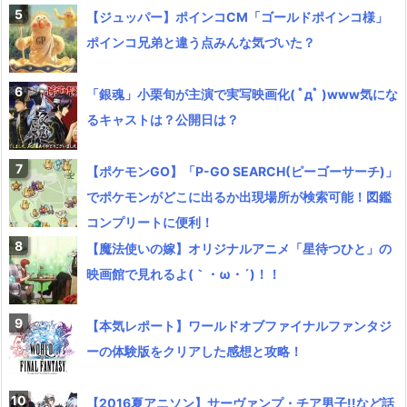
【ジュッパー】ポインコCM「ゴールドポインコ様」
ポインコ兄弟と違う点みんな気づいた？
「銀魂」小栗旬が主演で実写映画化( ﾟдﾟ )www気にな
るキャストは？公開日は？
【ポケモンGO】「P-GO SEARCH(ピーゴーサーチ)」
でポケモンがどこに出るか出現場所が検索可能！図鑑
コンプリートに便利！
【魔法使いの嫁】オリジナルアニメ「星待つひと」の
映画館で見れるよ(｀・ω・´)！！
【本気レポート】ワールドオブファイナルファンタジ
ーの体験版をクリアした感想と攻略！
【2016夏アニソン】サーヴァンプ・チア男子!!など話