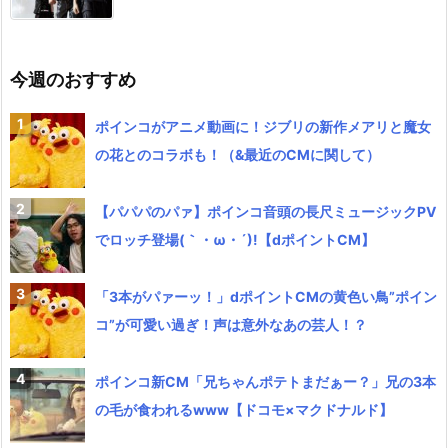
今週のおすすめ
ポインコがアニメ動画に！ジブリの新作メアリと魔女
の花とのコラボも！（&最近のCMに関して）
【パパパのパァ】ポインコ音頭の長尺ミュージックPV
でロッチ登場(｀・ω・´)!【dポイントCM】
「3本がパァーッ！」dポイントCMの黄色い鳥”ポイン
コ”が可愛い過ぎ！声は意外なあの芸人！？
ポインコ新CM「兄ちゃんポテトまだぁー？」兄の3本
の毛が食われるwww【ドコモ×マクドナルド】