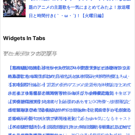
題のアニメの主題歌を一気にまとめてみたよ！放送曜
日と時間付き(｀・ω・´)！【火曜日編】
Widgets In Tabs
TV・映画
ゲーム・スマホアプリ
アニメ・マンガの記事
ミュージックの記事
【うれしかろー】ポインコ8月新CM今度は大量のヒナポインコ！
【TVCM配信開始】映画キングスグレイブ ファイナルファンタジ
【魔法使いの嫁】オリジナルアニメ「星待つひと」の映画館で見
【2016夏アニソン】サーヴァンプ・チア男子!!など話題のアニメ
堤真一と弟のコラボCMも！今ならぬいぐるみストラップもらえ
ーXV気になる発売日は！見る方法とルナフレーナの声優は？
れるよ(｀・ω・´)！！
の主題歌を一気にまとめてみたよ！放送曜日と時間付き(｀・ω・
る！
【攻略】ワールドオブファイナルファンタジーの体験版のラスボ
【2016夏アニソン】話題の新作アニメの主題歌を一気にまとめて
´)！【火曜日編】
「銀魂」小栗旬が主演で実写映画化( ﾟдﾟ )www気になるキャスト
ス「イフリータ」「コカトリス」の倒し方と捕まえ方！
みたよ！放送曜日と時間付き(｀・ω・´)！【月曜日編】
ひとりぼっち惑星のBGMがサウンドトラックで発売決定！生ピア
は？公開日は？
【ダウンロードリンク有り】話題のポケモンGOがマック情報流
【10月放送開始】終末のイゼッタのあらすじ・声優・放送日など
ノ演奏がCDで聴けるよ(｀・ω・´)
ポインコ新CM「兄ちゃんポテトまだぁー？」兄の3本の毛が食わ
出で延期？日本での配信はいつ？！AndroidとiOSでプレイ出来る
の情報をまとめてみたよ！
【8/26Mステ出演】RADWIMPSの最新曲【前前前世】が公開2日
れるwww【ドコモ×マクドナルド】
よ！
「銀魂」小栗旬が主演で実写映画化( ﾟдﾟ )www気になるキャスト
で100万再生！ついでにMVをまとめてみたよ！
【ポインコ動画】ポインコとよばれた鳥！映画「海賊とよばれた
【ペルソナ5】ついに発売開始！キャラ毎に違う8週連続TVCMで
は？公開日は？
【2016夏アニソン】話題の新作アニメの主題歌を一気にまとめて