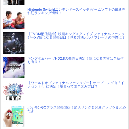
Nintendo Switch(ニンテンドースイッチ)ゲームソフトの最新売
れ筋ランキング情報！
【TVCM配信開始】映画キングスグレイブ ファイナルファンタ
ジーXV気になる発売日は！見る方法とルナフレーナの声優は？
キングダムハーツHD2.8の発売日決定！気になる内容は？新作
も有り！
【ワールドオブファイナルファンタジー】オープニング曲「イ
ノセント²」に決定！瑞葵って誰？読み方は？
ポケモンGOプラス発売開始！購入リンク＆関連グッツをまとめ
たよ！