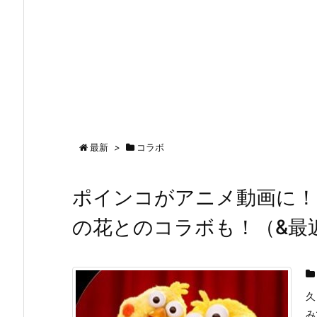
最新
>
コラボ
ポインコがアニメ動画に！
の花とのコラボも！（&最
久
み