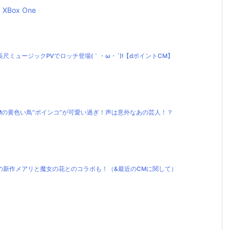
XBox One
ミュージックPVでロッチ登場(｀・ω・´)!【dポイントCM】
Mの黄色い鳥”ポインコ”が可愛い過ぎ！声は意外なあの芸人！？
の新作メアリと魔女の花とのコラボも！（&最近のCMに関して）