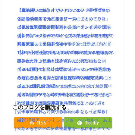
【魔法使いの嫁】オリジナルアニメ「星待つひ
【攻略】ワールドオブファイナルファンタジーの
【魔法使いの嫁】オリジナルアニメ「星待つひ
【2016夏アニソン】サーヴァンプ・チア男子!!な
と」の映画館で見れるよ(｀・ω・´)！！
体験版のラスボス「イフリータ」「コカトリス」
と」の映画館で見れるよ(｀・ω・´)！！
ど話題のアニメの主題歌を一気にまとめてみた
【TVCM配信開始】映画キングスグレイブ ファイ
の倒し方と捕まえ方！
【祝アニメ化決定！】あの美麗ファンタジー”魔法
よ！放送曜日と時間付き(｀・ω・´)！【火曜日
ナルファンタジーXV気になる発売日は！見る方法
【新作】メタルギアサバイブ、主人公達の名前が
使いの嫁”全3部作！コミックス第6巻・7巻・8巻で
編】
とルナフレーナの声優は？
判明！過去に登場したキャラクターだった！？
同梱発売
【8/26Mステ出演】RADWIMPSの最新曲【前前前
【ジュッパー】ポインコCM「ゴールドポインコ
【FF15】発売日延期！53分の長尺プレイ動画が公
TVアニメ「あまんちゅ！」7月放送開始！作者は”A
世】が公開2日で100万再生！ついでにMVをまとめ
様」ポインコ兄弟と違う点みんな気づいた？
開されたよ！映画キングスレイブの冒頭も公開
RIA”の天野こずえ！日常×ダイビング
てみたよ！
ネット限定！ポインコのショートドラマ公開「住
(｀・ω・´)
【2016夏アニソン】話題の新作アニメの主題歌を
【600万再生】岡崎体育のミュージックPVあるあ
みたい県ランキング」「県境」の2本立て！
リゼロがゲームに！PS4とPSVITAで限定特典には
一気にまとめてみたよ！放送曜日と時間付き(｀・
るがあるある過ぎと話題( ﾟдﾟ )wwww
ポインコ新CM！「何かに似ている」篇！放送開
レムラムのフィギアが！水着コスも！
ω・´)！【月曜日編】
【2016夏アニソン】バッテリー・ダンガンロンパ
始！！【ローソン×ドコモ】
【速報】ポケモンGO日本も配信開始！！ダウンロ
【2016夏アニソン】サーヴァンプ・チア男子!!な
３・レガリアなどのアニメの主題歌を一気にまと
［TV・映画の新着記事をもっとみる］
ードリンクはここから！
ど話題のアニメの主題歌を一気にまとめてみた
めてみたよ！放送曜日と時間付き(｀・ω・´)！
このブログを購読する
［ゲーム・スマホアプリの新着記事をもっとみる］
よ！放送曜日と時間付き(｀・ω・´)！【火曜日
【木曜日編】
編】
【2016夏アニソン】ジョジョ・べルセルク・あま
RSS
Feedly
［アニメ・マンガの新着記事をもっとみる］
んちゅなどのアニメの主題歌を一気にまとめてみ