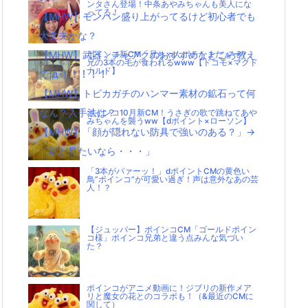
ンタさん登場！中条あやみちゃんも美人にな
ってる！
【MHW】モンハン盛り上がってるけど初心者でも
大丈夫かな？
【MHW】武器：チャアクのおすすめなところ教え
ポインコ新CM「兄ちゃんポテトまだぁー？」
兄の3本の毛が食われるwww【ドコモ×マクド
ナルド】
て|д･) ！！！！
【MHW】トビカガチのハンマー素材の鉱石って何
なん？入手法は？
ポインコ10月新CM！うさぎの歌で跳ねてあや
みちゃんを襲うww【dポイント×ローソン】
【MHW】「顔が隠れない防具で強いのある？」→
「顔が見たいなら・・・」
「3本がパァーッ！」dポイントCMの黄色い
鳥”ポインコ”が可愛い過ぎ！声は意外なあの芸
人！？
【ジュッパー】ポインコCM「ゴールドポイン
コ様」ポインコ兄弟と違う点みんな気づい
た？
ポインコがアニメ動画に！ジブリの新作メア
リと魔女の花とのコラボも！（&最近のCMに
関して）