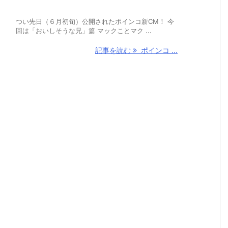
つい先日（６月初旬）公開されたポインコ新CM！ 今
回は「おいしそうな兄」篇 マックことマク ...
記事を読む
ポインコ ...