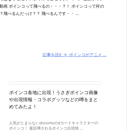
動画 ポインコって飛べるの・・・？！ ポインコって何の
？飛べるんだっけ？？ 飛べるんです・・ ...
記事を読む
ポインコがアニメ ...
ポインコ各地に出現！うさぎポインコ画像
や出現情報・コラボグッツなどの噂をまと
めてみたよ！
人気がとまらないdocomoのdカードキャラクターの
ポインコ！ 最近噂されるポインコ出現情 ...