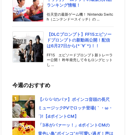
ランキング情報！
任天堂の最新ゲーム機！ Nintendo Switc
h（ニンテンドースイッチ）の ...
【DLCプロンプト】FF15エピソー
ドプロンプトの新動画公開！配信
は6月27日から(*´∀`*)！！
FF15 エピソードプロンプト新トレーラ
ー公開！ 昨年発売して今もロングヒット
し ...
今週のおすすめ
【パパパのパァ】ポインコ音頭の長尺
ミュージックPVでロッチ登場(｀・ω・
´)!【dポイントCM】
「3本がパァーッ！」dポイントCMの
黄色い鳥”ポインコ”が可愛い過ぎ！声は