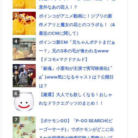
意外なあの芸人！？
ポインコがアニメ動画に！ジブリの新
作メアリと魔女の花とのコラボも！（&
最近のCMに関して）
ポインコ新CM「兄ちゃんポテトまだぁ
ー？」兄の3本の毛が食われるwww
【ドコモ×マクドナルド】
「銀魂」小栗旬が主演で実写映画化( ﾟ
дﾟ )www気になるキャストは？公開日
は？
【厳選】大人でも欲しくなる！おしゃ
れなドラクエグッツのまとめ！！
【ポケモンGO】「P-GO SEARCH(ピ
ーゴーサーチ)」でポケモンがどこに出
るか出現場所が検索可能！図鑑コンプ