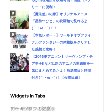
リートに便利！
【魔法使いの嫁】オリジナルアニメ
「星待つひと」の映画館で見れるよ
(｀・ω・´)！！
【本気レポート】ワールドオブファイ
ナルファンタジーの体験版をクリアし
た感想と攻略！
【2016夏アニソン】サーヴァンプ・チ
ア男子!!など話題のアニメの主題歌を一
気にまとめてみたよ！放送曜日と時間
付き(｀・ω・´)！【火曜日編】
Widgets In Tabs
TV・映画
ゲーム・スマホアプリ
アニメ・マンガの記事
ミュージックの記事