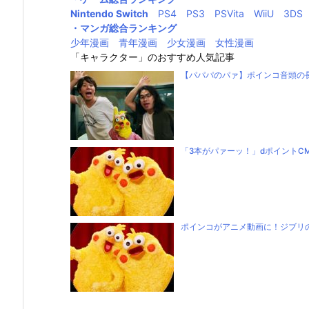
Nintendo Switch
PS4
PS3
PSVita
WiiU
3DS
・マンガ総合ランキング
少年漫画
青年漫画
少女漫画
女性漫画
「キャラクター」のおすすめ人気記事
【パパパのパァ】ポインコ音頭の長尺
「3本がパァーッ！」dポイントC
ポインコがアニメ動画に！ジブリ