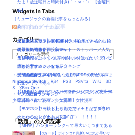
たよ！放送曜日と時間付き(｀・ω・´)！【金曜日
編】
Widgets In Tabs
［ミュージックの新着記事をもっとみる］
おすすめゲーム記事
Amazonアイテム
☆
☆
☆
カテゴリー
【モンハンワールド】キャラメイクとフィールド
水耕栽培キット|LED照明付き！自宅で本格的に始
ニンテンドースイッチ 本体 一覧
消化器／人気ランキング
の顔違い過ぎ(;´Д｀)www
める人気セット
使い捨てマスク
耐震・転倒防止用接着マット・ストッパー／人気
カ
【MHW】モンハン文字小さすぎじゃない？テレビ
水耕栽培キット｜ペットボトルを使ったミニタイ
ランキング
テ
ゴ
大きい方がいいかな？
プのおすすめセットを紹介
応急処置グッツ／人気ランキング
リ
【MHW】モンハンやるならPS4PROの方がいい
東芝冷蔵庫｜2018年版！最新のTOSHIBA冷蔵庫ま
・ゲーム総合ランキング
ー
Nintendo Switch
PS4
PS3
PSVita
WiiU
3D
の？メリットある？
とめ
S
XBox One
【MHW】キャラクリは一回作ったらもう変更出来
おしゃれなデザインのペアステンレスタンブラー4
・マンガ総合ランキング
ないの？
選【親へのプレゼントに最適】
少年漫画
青年漫画
少女漫画
女性漫画
【モンハンワールド】なんでフィードだとブサイ
【ペアマグ】同棲したら揃えたい！カップル専用
クになるんじゃああああ(#ﾟДﾟ)！！！！！
のかわいいマグカップ5選
「話題」の人気記事
【MHW】ハンターランクって最大いくつまである
の？
【dカード】ポインコ11月新CMは気が早いサ