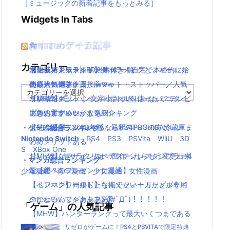
［ミュージックの新着記事をもっとみる］
Widgets In Tabs
おすすめゲーム記事
Amazonアイテム
☆
☆
☆
カテゴリー
【モンハンワールド】キャラメイクとフィールド
水耕栽培キット|LED照明付き！自宅で本格的に始
ニンテンドースイッチ 本体 一覧
消化器／人気ランキング
の顔違い過ぎ(;´Д｀)www
める人気セット
使い捨てマスク
耐震・転倒防止用接着マット・ストッパー／人気
カ
【MHW】モンハン文字小さすぎじゃない？テレビ
水耕栽培キット｜ペットボトルを使ったミニタイ
ランキング
テ
ゴ
大きい方がいいかな？
プのおすすめセットを紹介
応急処置グッツ／人気ランキング
リ
【MHW】モンハンやるならPS4PROの方がいい
東芝冷蔵庫｜2018年版！最新のTOSHIBA冷蔵庫ま
・ゲーム総合ランキング
ー
Nintendo Switch
PS4
PS3
PSVita
WiiU
3D
の？メリットある？
とめ
S
XBox One
【MHW】キャラクリは一回作ったらもう変更出来
おしゃれなデザインのペアステンレスタンブラー4
・マンガ総合ランキング
ないの？
選【親へのプレゼントに最適】
少年漫画
青年漫画
少女漫画
女性漫画
【モンハンワールド】なんでフィードだとブサイ
【ペアマグ】同棲したら揃えたい！カップル専用
クになるんじゃああああ(#ﾟДﾟ)！！！！！
のかわいいマグカップ5選
「ゲーム」の人気記事
【MHW】ハンターランクって最大いくつまである
の？
リゼロがゲームに！PS4とPSVITAで限定特典