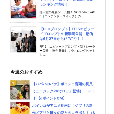
ランキング情報！
任天堂の最新ゲーム機！ Nintendo Switc
h（ニンテンドースイッチ）の ...
【DLCプロンプト】FF15エピソー
ドプロンプトの新動画公開！配信
は6月27日から(*´∀`*)！！
FF15 エピソードプロンプト新トレーラ
ー公開！ 昨年発売して今もロングヒット
し ...
今週のおすすめ
【パパパのパァ】ポインコ音頭の長尺
ミュージックPVでロッチ登場(｀・ω・
´)!【dポイントCM】
ポインコがアニメ動画に！ジブリの新
作メアリと魔女の花とのコラボも！（&