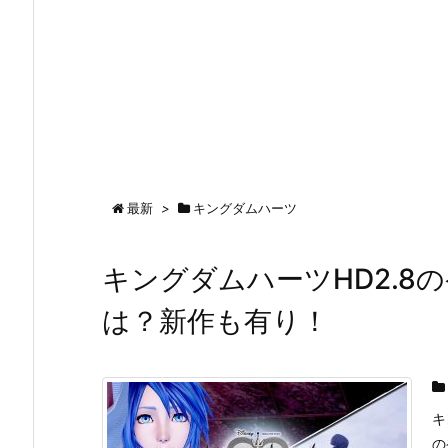
最新
>
キングダムハーツ
キングダムハーツHD2.8
は？新作も有り！
キ
の