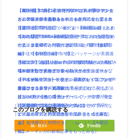
【dカード】ポインコ11月新CMは気が早いサンタ
【WOFF】10月27日発売！ワールドオブファイナ
【魔法使いの嫁】オリジナルアニメ「星待つひ
【2016夏アニソン】ツキウタ。プラネタリアンな
さん登場！中条あやみちゃんも美人になってる！
ルファンタジーの新トレーラーがTGSで公開され
と」の映画館で見れるよ(｀・ω・´)！！
どのアニメの主題歌を一気にまとめてみたよ！放
【その１】ZIP話題の「朝だよ！貝社員」をまとめ
たよ！
【2016夏アニソン】ジョジョ・べルセルク・あま
送曜日と時間付き(｀・ω・´)！【水曜日編】
てみた( ﾟдﾟ )wwwwww
ついに発売PSVR！遊べるビックタイトルをまとめ
んちゅなどのアニメの主題歌を一気にまとめてみ
【2016夏アニソン】話題の新作アニメの主題歌を
ポインコ新CM！「何かに似ている」篇！放送開
たよ！
たよ！放送曜日と時間付き(｀・ω・´)！【金曜日
一気にまとめてみたよ！放送曜日と時間付き(｀・
始！！【ローソン×ドコモ】
ついに今年発売のFF15！限定パッケージが美麗過
編】
ω・´)！【月曜日編】
【伝説回】zip貝社員に声優の浪川大輔さんが登
ぎる！！！
TVアニメ「あまんちゅ！」7月放送開始！作者は”A
【Mステで話題】Aimer(エメ)の新アルバム！RAD,
場！新キャラハマグリ役を熱演！
【WOFF】FF新作はトンベリ・サボテンダーがし
RIA”の天野こずえ！日常×ダイビング
ワンオクなど大物アーティストが全楽曲提供＆プ
【TVCM配信開始】映画キングスグレイブ ファイ
ゃべるよwイフリートなどの召喚獣も！気になる声
「アイドルマスター」史上、最高のビジュアルで
ロデュース！
ナルファンタジーXV気になる発売日は！見る方法
優はかなり豪華( ﾟдﾟ )w
お届けするシリーズ最新作！
最近ニコニコで人気の歌い手をまとめてみたよ
とルナフレーナの声優は？
新しいゲーム機ニンテンドースイッチ発表！発売
【2016夏アニソン】サーヴァンプ・チア男子!!な
(｀・ω・´)【その1】
［TV・映画の新着記事をもっとみる］
は来年3月！気になる対応ソフトは？
ど話題のアニメの主題歌を一気にまとめてみた
【2016夏アニソン】サーヴァンプ・チア男子!!な
このブログを購読する
［ゲーム・スマホアプリの新着記事をもっとみる］
よ！放送曜日と時間付き(｀・ω・´)！【火曜日
ど話題のアニメの主題歌を一気にまとめてみた
編】
よ！放送曜日と時間付き(｀・ω・´)！【火曜日
RSS
Feedly
［アニメ・マンガの新着記事をもっとみる］
編】