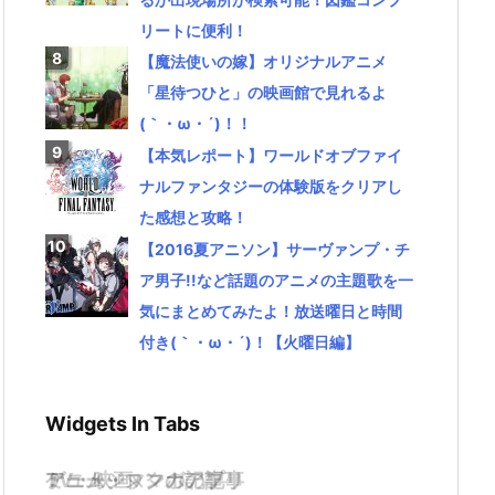
リートに便利！
【魔法使いの嫁】オリジナルアニメ
「星待つひと」の映画館で見れるよ
(｀・ω・´)！！
【本気レポート】ワールドオブファイ
ナルファンタジーの体験版をクリアし
た感想と攻略！
【2016夏アニソン】サーヴァンプ・チ
ア男子!!など話題のアニメの主題歌を一
気にまとめてみたよ！放送曜日と時間
付き(｀・ω・´)！【火曜日編】
Widgets In Tabs
TV・映画
ゲーム・スマホアプリ
アニメ・マンガの記事
ミュージックの記事