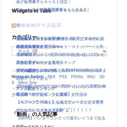
カ、松雪泰子らキャスト決定！
ロデュース！
［アニメ・マンガの新着記事をもっとみる］
［ミュージックの新着記事をもっとみる］
Widgets In Tabs
おすすめゲーム記事
Amazonアイテム
☆
☆
☆
カテゴリー
【モンハンワールド】キャラメイクとフィールド
水耕栽培キット|LED照明付き！自宅で本格的に始
ニンテンドースイッチ 本体 一覧
消化器／人気ランキング
の顔違い過ぎ(;´Д｀)www
める人気セット
使い捨てマスク
耐震・転倒防止用接着マット・ストッパー／人気
カ
【MHW】モンハン文字小さすぎじゃない？テレビ
水耕栽培キット｜ペットボトルを使ったミニタイ
ランキング
テ
ゴ
大きい方がいいかな？
プのおすすめセットを紹介
応急処置グッツ／人気ランキング
リ
【MHW】モンハンやるならPS4PROの方がいい
東芝冷蔵庫｜2018年版！最新のTOSHIBA冷蔵庫ま
・ゲーム総合ランキング
ー
Nintendo Switch
PS4
PS3
PSVita
WiiU
3D
の？メリットある？
とめ
S
XBox One
【MHW】キャラクリは一回作ったらもう変更出来
おしゃれなデザインのペアステンレスタンブラー4
・マンガ総合ランキング
ないの？
選【親へのプレゼントに最適】
少年漫画
青年漫画
少女漫画
女性漫画
【モンハンワールド】なんでフィードだとブサイ
【ペアマグ】同棲したら揃えたい！カップル専用
クになるんじゃああああ(#ﾟДﾟ)！！！！！
のかわいいマグカップ5選
「動画」の人気記事
【MHW】ハンターランクって最大いくつまである
の？
まだデータがありません。