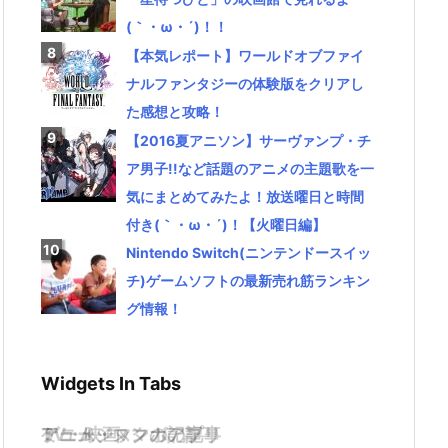
(｀・ω・´)！！
【本気レポート】ワールドオブファイ
ナルファンタジーの体験版をクリアし
た感想と攻略！
【2016夏アニソン】サーヴァンプ・チ
ア男子!!など話題のアニメの主題歌を一
気にまとめてみたよ！放送曜日と時間
付き(｀・ω・´)！【火曜日編】
Nintendo Switch(ニンテンドースイッ
チ)ゲームソフトの最新売れ筋ランキン
グ情報！
Widgets In Tabs
TV・映画
ゲーム・スマホアプリ
アニメ・マンガの記事
ミュージックの記事