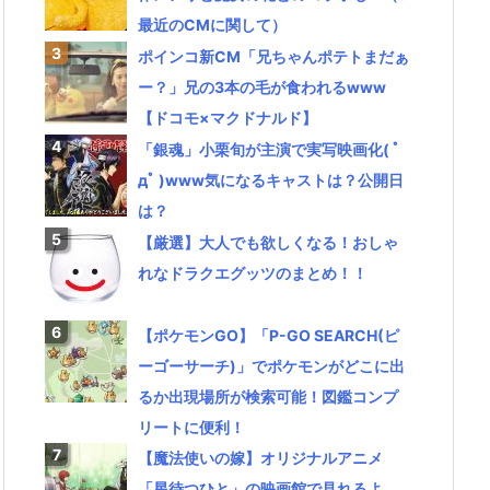
最近のCMに関して）
ポインコ新CM「兄ちゃんポテトまだぁ
ー？」兄の3本の毛が食われるwww
【ドコモ×マクドナルド】
「銀魂」小栗旬が主演で実写映画化( ﾟ
дﾟ )www気になるキャストは？公開日
は？
【厳選】大人でも欲しくなる！おしゃ
れなドラクエグッツのまとめ！！
【ポケモンGO】「P-GO SEARCH(ピ
ーゴーサーチ)」でポケモンがどこに出
るか出現場所が検索可能！図鑑コンプ
リートに便利！
【魔法使いの嫁】オリジナルアニメ
「星待つひと」の映画館で見れるよ