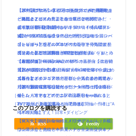
【ポインコ動画】ポインコとよばれた鳥！映画
【評判】ポケモンGOプラスを使ってみた感想をま
【2016夏アニソン】話題の新作アニメの主題歌を
【2016夏アニソン】サーヴァンプ・チア男子!!な
「海賊とよばれた男」とのコラボCM公開！
とめたよ！
一気にまとめてみたよ！放送曜日と時間付き(｀・
ど話題のアニメの主題歌を一気にまとめてみた
劇場版FF15【KINGSGLAIVE FINAL FANTASY X
【本気レポート】ワールドオブファイナルファン
ω・´)！【月曜日編】
よ！放送曜日と時間付き(｀・ω・´)！【火曜日
V】がフルCG長編映像作品が7月9日より全国ロー
タジーの体験版をクリアした感想と攻略！
【2016夏アニソン】バッテリー・ダンガンロンパ
編】
ドショーへ
【レビュー】テイルズオブベルセリア発売開始！
３・レガリアなどのアニメの主題歌を一気にまと
ひとりぼっち惑星のBGMがサウンドトラックで発
【その１】ZIP話題の「朝だよ！貝社員」をまとめ
プレイの感想・評判は？PVまとめ有り！
めてみたよ！放送曜日と時間付き(｀・ω・´)！
売決定！生ピアノ演奏がCDで聴けるよ(｀・ω・´)
てみた( ﾟдﾟ )wwwwww
【最強グラ】FF15の水上の都市 オルティシエが綺
【木曜日編】
【8/26Mステ出演】RADWIMPSの最新曲【前前前
【パパパのパァ】ポインコ7月新CM登場！今度は
麗過ぎてもはや観光レベル(＞A＜)!!!
【2016夏アニソン】ジョジョ・べルセルク・あま
世】が公開2日で100万再生！ついでにMVをまとめ
お祭りでポインコ音頭でかわいい浴衣の仲間達と♪
【新作】メタルギアサバイブ、主人公達の名前が
んちゅなどのアニメの主題歌を一気にまとめてみ
てみたよ！
【朗報】銀魂実写は嘘だった！？実際に問い合わ
判明！過去に登場したキャラクターだった！？
たよ！放送曜日と時間付き(｀・ω・´)！【金曜日
【2016夏アニソン】バッテリー・ダンガンロンパ
［ゲーム・スマホアプリの新着記事をもっとみる］
せした人達をまとめたよ(｀・ω・´)wwww
編】
３・レガリアなどのアニメの主題歌を一気にまと
［TV・映画の新着記事をもっとみる］
TVアニメ「あまんちゅ！」7月放送開始！作者は”A
めてみたよ！放送曜日と時間付き(｀・ω・´)！
このブログを購読する
RIA”の天野こずえ！日常×ダイビング
【木曜日編】
【実写化】鋼の錬金術師エドワードエルリック役
【Mステで話題】Aimer(エメ)の新アルバム！RAD,
RSS
Feedly
は山田涼介！他にも本田翼、ディーン・フジオ
ワンオクなど大物アーティストが全楽曲提供＆プ