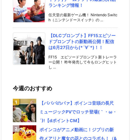
ランキング情報！
任天堂の最新ゲーム機！ Nintendo Switc
h（ニンテンドースイッチ）の ...
【DLCプロンプト】FF15エピソー
ドプロンプトの新動画公開！配信
は6月27日から(*´∀`*)！！
FF15 エピソードプロンプト新トレーラ
ー公開！ 昨年発売して今もロングヒット
し ...
今週のおすすめ
【パパパのパァ】ポインコ音頭の長尺
ミュージックPVでロッチ登場(｀・ω・
´)!【dポイントCM】
ポインコがアニメ動画に！ジブリの新
作メアリと魔女の花とのコラボも！（&